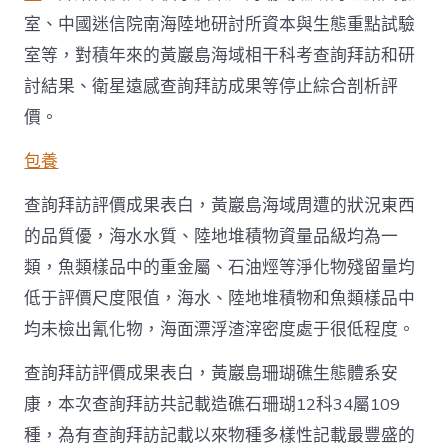
態
查
室、中國迷信院南海陸地研討所資本與生態重點試驗
詢
室等，對積年來的黃巖島海域相干科考查詢拜訪和研
拜
訪
討結果、衛星遠感查詢拜訪成果等停止綜合剖析評
評
價。
價
陳
述》
包養
發
布
查詢拜訪評價成果表白，黃巖島海域周遭的狀況東西
_
的品質優，海水水質、陸地堆積物資量品級均為一
中
國
類，魚類樣品中的重金屬、石油烴等淨化物殘留量均
網〉
低于評價尺度限值，海水、陸地堆積物和魚類樣品中
中
均未檢出氰化物，海面漂浮渣滓密度處于很低程度。
查詢拜訪評價成果表白，黃巖島珊瑚礁生態體系安
康，本次查詢拜訪共記載造礁石珊瑚12科34屬109
種，為有查詢拜訪記載以來物種多樣性記載最豐盛的