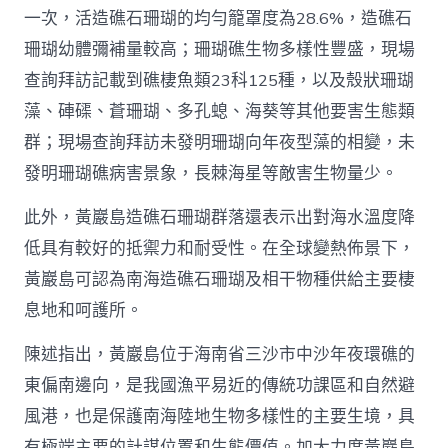
一次，活造礁石珊瑚的均勻籠罩度為28.6%，造礁石
珊瑚幼體彌補量較高；珊瑚礁生物多樣性豐盛，現場
查詢拜訪記載到礁棲魚類23科125種，以及殼狀珊瑚
藻、硨磲、蒼珊瑚、多孔螅、海葵等其他要害生態類
群；現場查詢拜訪未發明珊瑚向年夜型藻的相變，未
發明珊瑚礁病害景象，長棘海星等敵害生物量少。
此外，黃巖島造礁石珊瑚群落還表示出對海水溫度降
低具有較好的抵禦力和耐受性。在全球變熱佈景下，
黃巖島可認為南海造礁石珊瑚及相干物種供給主要棲
息地和呵護所。
陳述指出，黃巖島位于海南省三沙市中沙年夜環礁的
東偏南邊向，是我國漁平易近的傳統功課區和自然避
風港，也是保護南海陸地生物多樣性的主要生境，具
有極端主要的計謀位置和生態價值。加大力度黃巖島