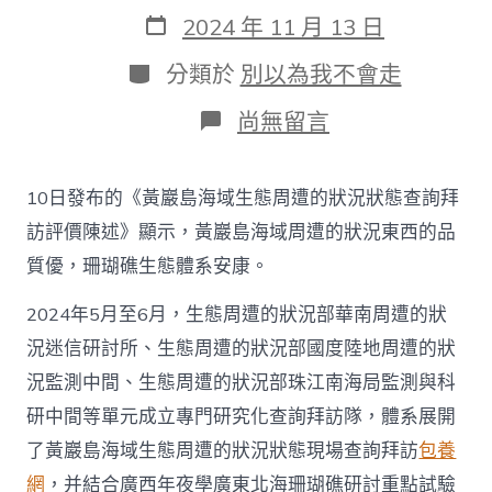
作
發
2024 年 11 月 13 日
者
表
日
分
分類於
別以為我不會走
期
類
在
尚無留言
〈《黃
巖
島
10日發布的《黃巖島海域生態周遭的狀況狀態查詢拜
海
域
訪評價陳述》顯示，黃巖島海域周遭的狀況東西的品
生
質優，珊瑚礁生態體系安康。
態
周
2024年5月至6月，生態周遭的狀況部華南周遭的狀
遭
的
況迷信研討所、生態周遭的狀況部國度陸地周遭的狀
狀
況
況監測中間、生態周遭的狀況部珠江南海局監測與科
查
研中間等單元成立專門研究化查詢拜訪隊，體系展開
包
養
了黃巖島海域生態周遭的狀況狀態現場查詢拜訪
包養
狀
網
，并結合廣西年夜學廣東北海珊瑚礁研討重點試驗