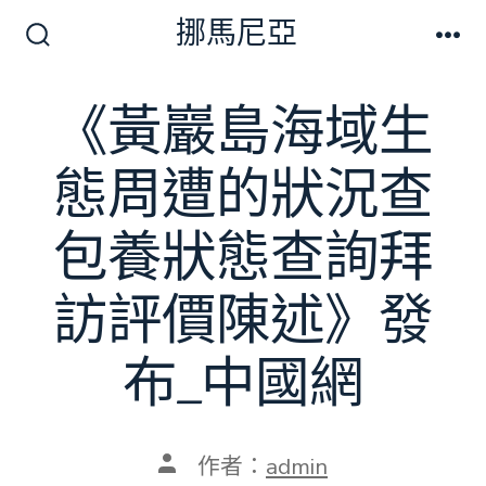
跳
挪馬尼亞
至
搜
選
尋
單
主
切
《黃巖島海域生
要
換
開
內
關
態周遭的狀況查
容
包養狀態查詢拜
訪評價陳述》發
布_中國網
文
作者：
admin
章