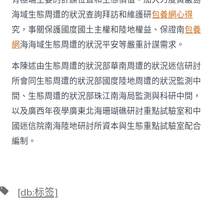
海域生態周遭的狀況查詢拜訪和維護研
包養網心得
究，事關保護國度國土主權和陸地權益、保證南
包養
網
海海域生態周遭的狀況平安等嚴重計謀需求。
本陳述由生態周遭的狀況部華南周遭的狀況迷信研討
所會同生態周遭的狀況部國度陸地周遭的狀況監測中
間、生態周遭的狀況部珠江南海局監測與科研中間，
以及廣西年夜學廣東北海珊瑚礁研討重點試驗室和中
國迷信院南海陸地研討所資本與生態重點試驗室配合
編制。
標
[db:标签]
籤