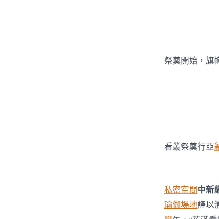
祭奠開始，旗
看叢祭奠行亞
私密空間
中新網
瑜伽場地
謹以