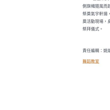
側旗幟隨風而
祭奠氣宇軒揚
奠活動現場，
祭拜儀式。
責任編輯：姚
舞蹈教室