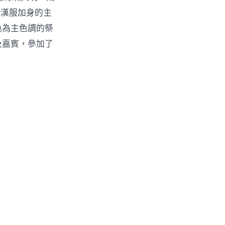
襲漢服加身的主
色為主色調的祭
及嘉賓，參加了