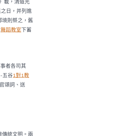
》載，清道光
奠之日，并列進
郫境則祭之，舊
放
舞蹈教室
下蓄
執事者各司其
-五谷
1對1教
儀官頌詞、送
雅傳統文明。兩