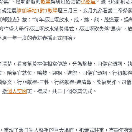
祭奠”，是郫都區的
教學
傳統風俗活動
小樹屋
。據《成都府志
年)規定農
瑜伽場地
1對1教學
歷三月三、玄月九為看叢二帝祭
《郫縣志》載：“每年都江堰放水，成、綿、龍、茂道臺，過
，方往盛大舉行都江堰放水祭奠儀式，都江堰砍失落“馬槎”，
平原一年一度的春耕春播正式開始。
者清楚，看叢祭奠禮儀相當傳統，分為擊鼓、司儀官頌詞、
位、陪祭官就位、鳴鼓、迎祖、進饌、司儀官頌詞、行初獻禮
讀祭文、行亞獻禮-三牲、行終獻禮-進噴鼻、飲福受胙、司
、撤
個人空間
班、禮成，共二十個祭奠法式。
祭奠，重現了舊日蜀人祭祖的巨大場面，祀儀式莊重，盡顯年夜