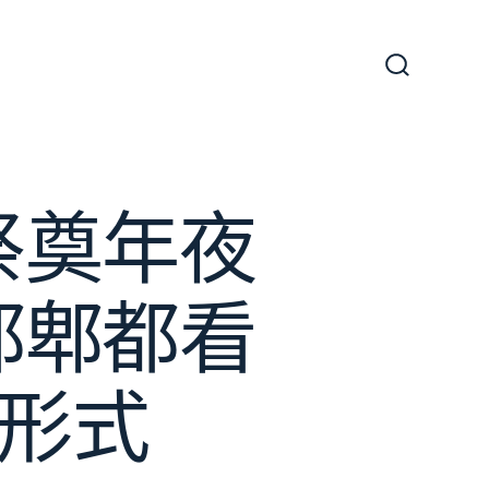
搜
尋
切
換
開
關
祭奠年夜
都郫都看
耕形式