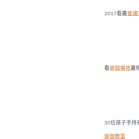
2017看叢
會議
看
瑜伽場地
叢
30位孩子手持
瑜伽教室