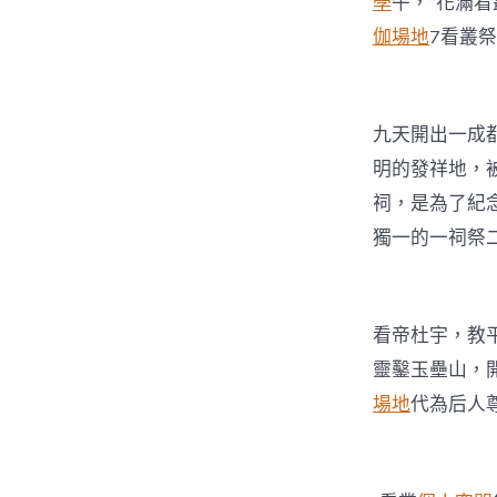
學
午，“花滿
伽場地
7看叢
九天開出一成
明的發祥地，被
祠，是為了紀
獨一的一祠祭
看帝杜宇，教
靈鑿玉壘山，
場地
代為后人