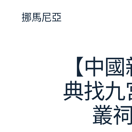
跳
至
挪馬尼亞
主
要
內
容
【中國
典找九
叢祠