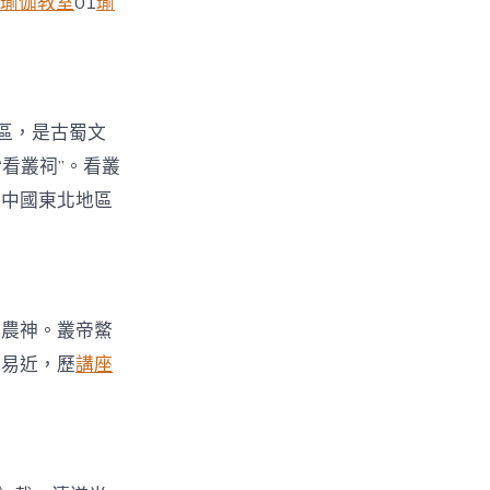
瑜伽教室
01
瑜
區，是古蜀文
看叢祠”。看叢
是中國東北地區
為農神。叢帝鱉
平易近，歷
講座