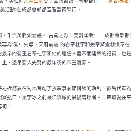
看叢，尋祖歸
共享空間
心；品西蜀韻，樂郫都行——
聚會場地
2
祭奠活動”在成都會郫都區看叢祠舉行。
都，千流萬脈源看叢。“古蜀之源，雙創窪地”——成都會郫都
尊為“蜀中先導，天府前驅”的看帝杜宇和叢帝鱉靈就供奉在“
念最早的蜀王看帝杜宇和他的繼任人叢帝而建築的祀祠，也
二主、憑吊蜀人先賢的最年夜的帝王陵冢。
平易近務農在蜀地首創了按農事季節耕種的軌制，被后代奉
開寶瓶口，是李冰之前岷江流域的最後管理者。二帝遺愛在
尊祀。