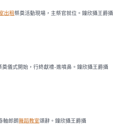
在
成
室出租
祭奠活動現場，主祭官就位。鐘欣攝王爵攝
都
郫
都
看
叢
祠
舉
行
開
祭奠儀式開始，行終獻禮-進噴鼻。鐘欣攝王爵攝
啟
春
耕
形
式〉
中
卷軸郎朗
舞蹈教室
頌辭。鐘欣攝王爵攝