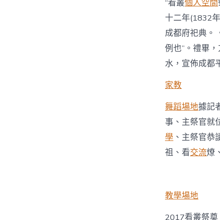
“看叢
個人空間
十二年(1832
成都府祀典。
例也”。禮畢
水，宣佈成都
家教
舞蹈場地
據記
事、主祭官就
學
、主祭官恭
祖、看
交流
燎
教學場地
2017看叢