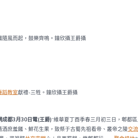
幟隨風而起，鼓樂齊鳴。鐘欣攝王爵攝
舞蹈教室
獻禮-三牲。鐘欣攝王爵攝
成都3月30日電(王爵)
“維華夏丁酉季春三月初三日，郫都
清酒庶羞饈、鮮花生果，致祭于古蜀先祖看帝、叢帝之陵
交