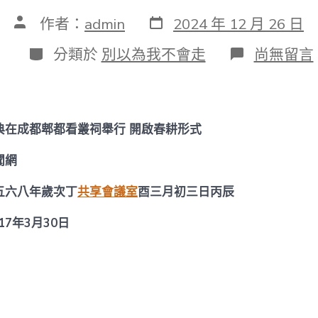
發
文
作者：
admin
2024 年 12 月 26 日
表
章
日
作
分
在
分類於
別以為我不會走
尚無留言
期
者
類
〈【中
國
新
聞
網】
典在成都郫都看叢祠舉行 開啟春耕形式
看
叢
聞網
祭
奠
五六八年歲次丁
共享會議室
酉三月初三日丙辰
年
夜
典
年3月30日
找
九
宮
格
交
流