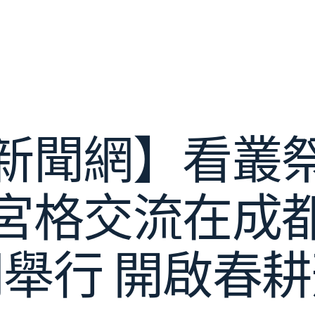
新聞網】看叢
宮格交流在成
舉行 開啟春