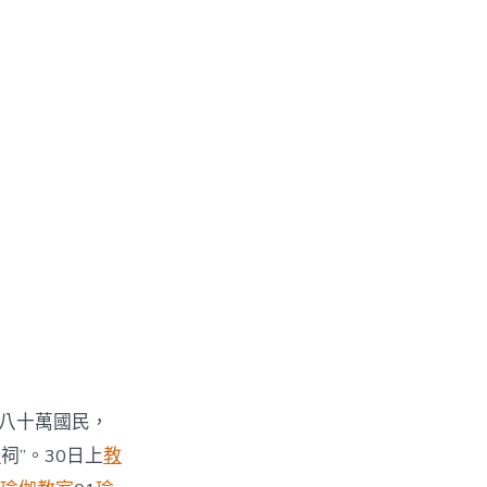
區八十萬國民，
流
祠”。30日上
教