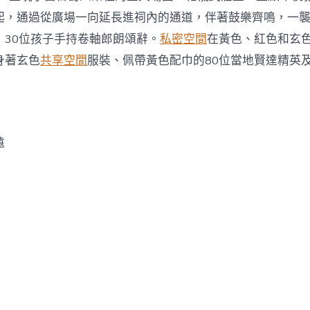
起，通過從廣場一向延長進祠內的通道，伴著鼓樂齊鳴，一
，30位孩子手持卷軸郎朗頌辭。
私密空間
在黃色、紅色和玄
身著玄色
共享空間
服裝、佩帶黃色配巾的80位當地賢達精英
遠