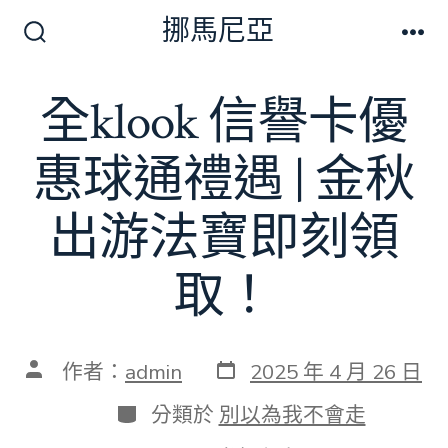
跳
挪馬尼亞
至
搜
選
尋
單
主
切
全klook 信譽卡優
要
換
開
內
關
惠球通禮遇 | 金秋
容
出游法寶即刻領
取！
發
文
作者：
admin
2025 年 4 月 26 日
表
章
日
作
分
分類於
別以為我不會走
期
者
類