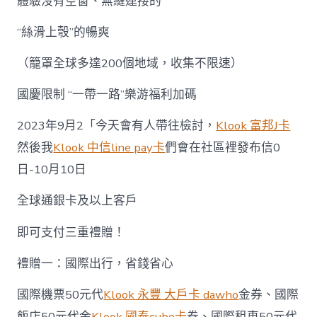
體驗沒有空窗、無縫連接的
“絲滑上彀”的暢爽
（籠罩全球多達200個地域，收集不限速）
國慶限制 “一帶一路”樂游福利加碼
2023年9月2「今天會有人帶往檢討，
Klook 富邦J卡
然後我
Klook 中信line pay卡
們會在社區裡發布信0
日-10月10日
全球通銀卡及以上客戶
即可支付三重禮贈！
禮贈一：國際出行，省錢省心
國際機票50元代
Klook 永豐 大戶卡 dawho
金券、國際
飯店50元代金
Klook 國泰cube卡
券、國際租車50元代