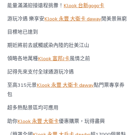
能量滿滿迎接遠程挑釁！
Klook 台新gogo卡
游玩冷遇 樂享安
Klook 永豐 大衛卡 daway
閒美景無窮
目標地已達到
期近將前去感觸感染內陸的壯美江山
領略各地萬種
Klook 富邦J卡
風情之前
記得先來支付全球通游玩冷遇
至高315元景
Klook 永豐 大衛卡 daway
點門票專享券
包
超多熱點景區均可應用
助你
Klook 永豐 大衛卡
優惠購票，玩得盡興
（籠罩全國
Klook 永豐 大戶卡 dawho
超17000個景點