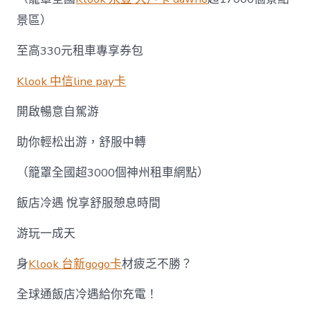
景區）
至高330元租車專享券包
Klook 中信line pay卡
開啟暢意自駕游
助你輕松出游，舒服中轉
（籠罩全國超3000個神州租車網點）
飯店冷遇 悅享舒服憩息時間
游玩一成天
身
Klook 台新gogo卡
材疲乏不勝？
全球通飯店冷遇給你充電！