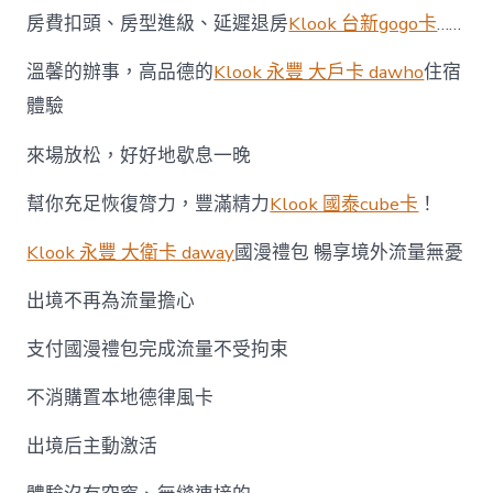
房費扣頭、房型進級、延遲退房
Klook 台新gogo卡
……
溫馨的辦事，高品德的
Klook 永豐 大戶卡 dawho
住宿
體驗
來場放松，好好地歇息一晚
幫你充足恢復膂力，豐滿精力
Klook 國泰cube卡
！
Klook 永豐 大衛卡 daway
國漫禮包 暢享境外流量無憂
出境不再為流量擔心
支付國漫禮包完成流量不受拘束
不消購置本地德律風卡
出境后主動激活