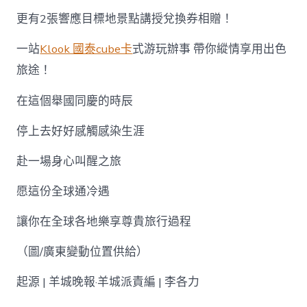
更有2張響應目標地景點講授兌換券相贈！
一站
Klook 國泰cube卡
式游玩辦事 帶你縱情享用出色
旅途！
在這個舉國同慶的時辰
停上去好好感觸感染生涯
赴一場身心叫醒之旅
愿這份全球通冷遇
讓你在全球各地樂享尊貴旅行過程
（圖/廣東變動位置供給）
起源 | 羊城晚報·羊城派責編 | 李各力