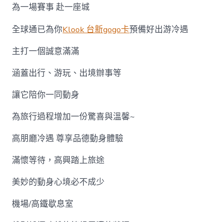
取！〉
為一場賽事 赴一座城
中
全球通已為你
Klook 台新gogo卡
預備好出游冷遇
主打一個誠意滿滿
涵蓋出行、游玩、出境辦事等
讓它陪你一同動身
為旅行過程增加一份驚喜與溫馨~
高朋廳冷遇 尊享品德動身體驗
滿懷等待，高興踏上旅途
美妙的動身心境必不成少
機場/高鐵歇息室