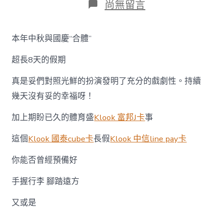
在
尚無留言
〈全
klook
信
本年中秋與國慶“合體”
譽
卡
超長8天的假期
優
惠
球
真是妥們對照光鮮的扮演發明了充分的戲劇性。持續
通
幾天沒有妥的幸福呀！
禮
遇
加上期盼已久的體育盛
Klook 富邦J卡
事
|
金
秋
這個
Klook 國泰cube卡
長假
Klook 中信line pay卡
出
游
你能否曾經預備好
法
寶
手握行李 腳踏遠方
即
刻
又或是
領