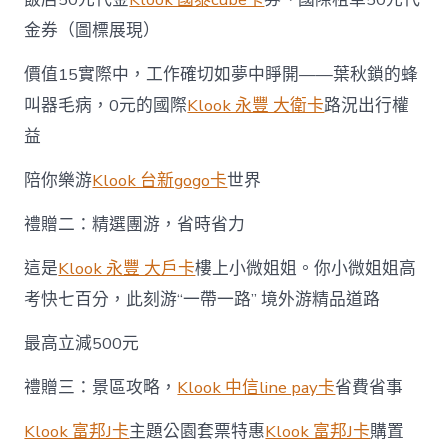
金券（圖標展現）
價值15實際中，工作確切如夢中睜開——葉秋鎖的蜂
叫器毛病，0元的國際
Klook 永豐 大衛卡
路況出行權
益
陪你樂游
Klook 台新gogo卡
世界
禮贈二：精選團游，省時省力
這是
Klook 永豐 大戶卡
樓上小微姐姐。你小微姐姐高
考快七百分，此刻游“一帶一路” 境外游精品道路
最高立減500元
禮贈三：景區攻略，
Klook 中信line pay卡
省費省事
Klook 富邦J卡
主題公園套票特惠
Klook 富邦J卡
購置