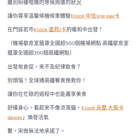
離別紛擾喧雜的等候周遭的狀況
讓你尊享溫馨候機候車體驗
Klook 中信line pay卡
在門庭若市
Klook 富邦J卡
的暖和中出發！
（機場歇息室籠罩全國超500個機場網點 高鐵歇息室
籠罩全國超300個高鐵網點）
出發匆倉促，來不及紀律飲食？
別煩惱！全球通高鐵餐食挽救你！
讓你在忙碌的過程中也能盡享美食
舒緩身心，看起來不像流落貓。
Klook 永豐 大衛卡
daway
」煥發活氣
繫，宋微無法地承諾了。