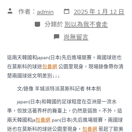
發
文
作者：
admin
2025 年 1 月 12 日
表
章
日
作
分
分類於
別以為我不會走
期
者
類
在
尚無留言
〈同
看
世
這兩天韓國和japan(日本)先后進場競賽，兩國球迷也
界
杯，
在莫斯科的球迷
包養網
公園里現身，現場錄像帶你清
球
楚兩國球迷文明差別↓↓↓
迷
臺
文/錄像 羊城派特派莫斯科記者 林本劍
包
養
網
japan(日本)和韓國的足球程度在亞洲是一流水
站
準，但放活著界杯的舞臺上，仍然是弱旅。不外，這
比
擬
兩天韓國和ja
包養網
pan(日本)先后進場競賽，兩國球
表
迷也在莫斯科的球迷公園里現身，
包養網
惹起了歐美
現