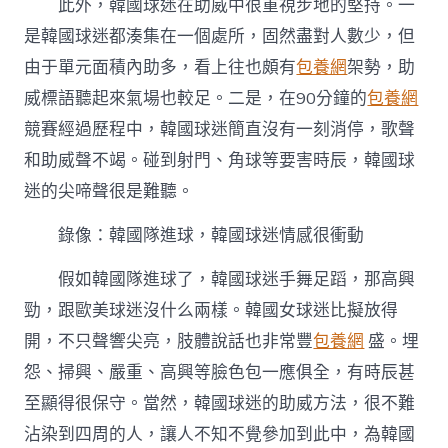
此外，韓國球迷在助威中很重視步地的堅持。一
是韓國球迷都湊集在一個處所，固然盡對人數少，但
由于單元面積內助多，看上往也頗有
包養網
架勢，助
威標語聽起來氣場也較足。二是，在90分鐘的
包養網
競賽經過歷程中，韓國球迷簡直沒有一刻消停，歌聲
和助威聲不竭。碰到射門、角球等要害時辰，韓國球
迷的尖啼聲很是難聽。
錄像：韓國隊進球，韓國球迷情感很衝動
假如韓國隊進球了，韓國球迷手舞足蹈，那高興
勁，跟歐美球迷沒什么兩樣。韓國女球迷比擬放得
開，不只聲響尖亮，肢體說話也非常豐
包養網
盛。埋
怨、掃興、嚴重、高興等臉色包一應俱全，有時辰甚
至顯得很保守。當然，韓國球迷的助威方法，很不難
沾染到四周的人，讓人不知不覺參加到此中，為韓國