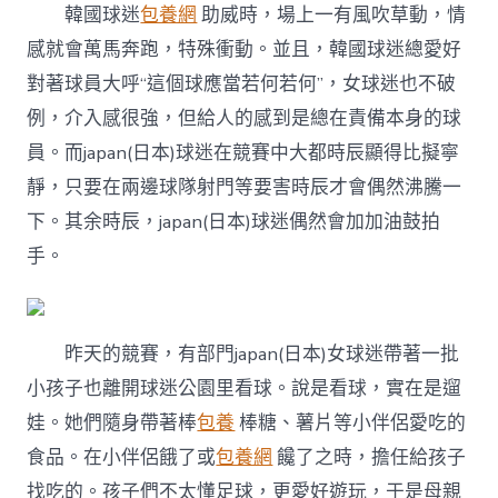
韓國球迷
包養網
助威時，場上一有風吹草動，情
感就會萬馬奔跑，特殊衝動。並且，韓國球迷總愛好
對著球員大呼“這個球應當若何若何”，女球迷也不破
例，介入感很強，但給人的感到是總在責備本身的球
員。而japan(日本)球迷在競賽中大都時辰顯得比擬寧
靜，只要在兩邊球隊射門等要害時辰才會偶然沸騰一
下。其余時辰，japan(日本)球迷偶然會加加油鼓拍
手。
昨天的競賽，有部門japan(日本)女球迷帶著一批
小孩子也離開球迷公園里看球。說是看球，實在是遛
娃。她們隨身帶著棒
包養
棒糖、薯片等小伴侶愛吃的
食品。在小伴侶餓了或
包養網
饞了之時，擔任給孩子
找吃的。孩子們不太懂足球，更愛好遊玩，于是母親