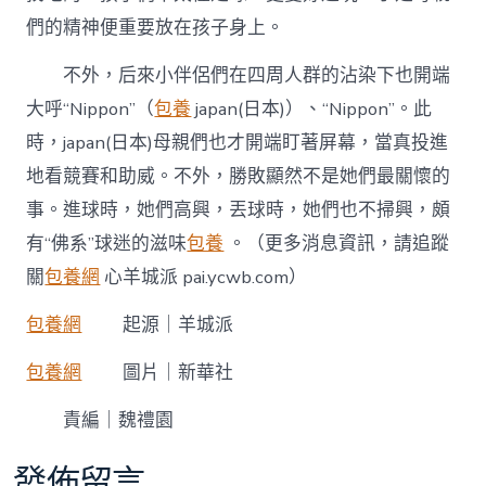
們的精神便重要放在孩子身上。
不外，后來小伴侶們在四周人群的沾染下也開端
大呼“Nippon”（
包養
japan(日本)）、“Nippon”。此
時，japan(日本)母親們也才開端盯著屏幕，當真投進
地看競賽和助威。不外，勝敗顯然不是她們最關懷的
事。進球時，她們高興，丟球時，她們也不掃興，頗
有“佛系”球迷的滋味
包養
。（更多消息資訊，請追蹤
關
包養網
心羊城派 pai.ycwb.com）
包養網
起源｜羊城派
包養網
圖片｜新華社
責編｜魏禮園
發佈留言