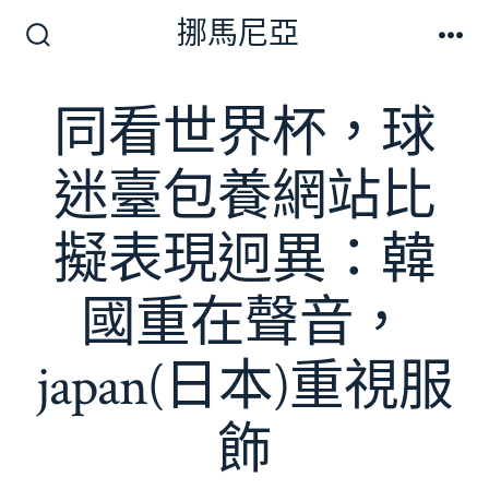
跳
挪馬尼亞
至
搜
選
尋
單
主
切
同看世界杯，球
要
換
開
內
關
迷臺包養網站比
容
擬表現迥異：韓
國重在聲音，
japan(日本)重視服
飾