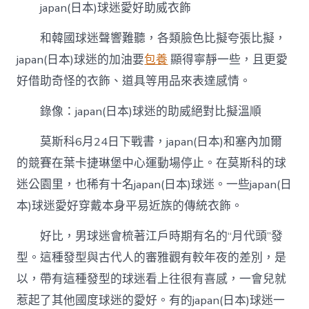
japan(日本)球迷愛好助威衣飾
和韓國球迷聲響難聽，各類臉色比擬夸張比擬，
japan(日本)球迷的加油要
包養
顯得寧靜一些，且更愛
好借助奇怪的衣飾、道具等用品來表達感情。
錄像：japan(日本)球迷的助威絕對比擬溫順
莫斯科6月24日下戰書，japan(日本)和塞內加爾
的競賽在葉卡捷琳堡中心運動場停止。在莫斯科的球
迷公園里，也稀有十名japan(日本)球迷。一些japan(日
本)球迷愛好穿戴本身平易近族的傳統衣飾。
好比，男球迷會梳著江戶時期有名的“月代頭”發
型。這種發型與古代人的審雅觀有較年夜的差別，是
以，帶有這種發型的球迷看上往很有喜感，一會兒就
惹起了其他國度球迷的愛好。有的japan(日本)球迷一