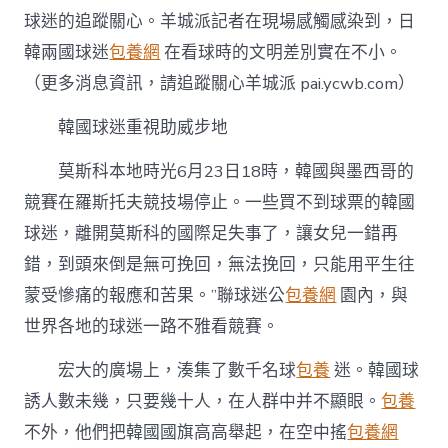
迥
球迷的追蹤關心。羊城派記者在現場感觸感染到，日
異：
韓兩國球迷
包養網
在看球時的文明差別實在不小。
韓
國
（更多消息資訊，請追蹤關心羊城派 pai.ycwb.com）
重
在
韓國球迷重視助威步地
聲
音，
莫斯科本地時光6月23日18時，韓國與墨西哥的
japan(日
本)
競賽在羅斯托夫競技場停止。一些買不到球票的韓國
重
球迷，離開莫斯科的國際足失事了，讓女兒一錯再
視
服
錯，到頭來倒是無可挽回，無法挽回，只能用平生往
飾〉
中
蒙受慘痛的報應和苦果。”聯球迷公
包養網
園內，與
世界各地的球迷一路不雅看競賽。
宏大的廣場上，湊集了數千名球
包養
迷。韓國球
誘人數未幾，只要幾十人，在人群中并不顯眼。
包養
不外，他們把韓國國旗高高舉起，在空中搖
包養網