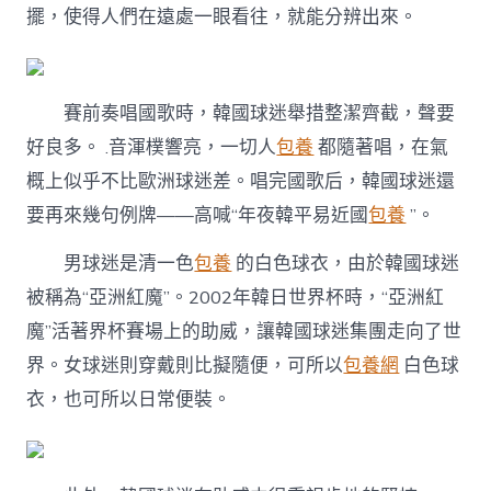
擺，使得人們在遠處一眼看往，就能分辨出來。
賽前奏唱國歌時，韓國球迷舉措整潔齊截，聲要
好良多。 .音渾樸響亮，一切人
包養
都隨著唱，在氣
概上似乎不比歐洲球迷差。唱完國歌后，韓國球迷還
要再來幾句例牌——高喊“年夜韓平易近國
包養
”。
男球迷是清一色
包養
的白色球衣，由於韓國球迷
被稱為“亞洲紅魔”。2002年韓日世界杯時，“亞洲紅
魔”活著界杯賽場上的助威，讓韓國球迷集團走向了世
界。女球迷則穿戴則比擬隨便，可所以
包養網
白色球
衣，也可所以日常便裝。