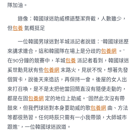
隊加油。
錄像：韓國球迷助威標語整潔齊截，人數雖少，
但
包養
氣概挺足
一位韓國男球迷對羊城派記者說道：“韓國球迷歷
來講求連合，這和韓國隊在場上是分歧的
包養網
。”
在90分鐘的競賽中，羊城
包養
派記者看到，韓國球迷
奚世勳見狀有些
包養網
末路火，見狀不悅，想著先發
個賀卡，說後天來造訪，再保持一會。後屋的女人出
來打召喚，是不是太把他當回簡直沒有隨便走動的，
都是在固
包養網
定的地位上助威。“固然此次沒有帶
鼓來，但我們球迷對本身要助威的歌
包養網
曲、方法
等都很熟習。任何時辰只需有一小我帶頭，大師城市
跟進”，一位韓國球迷說道。