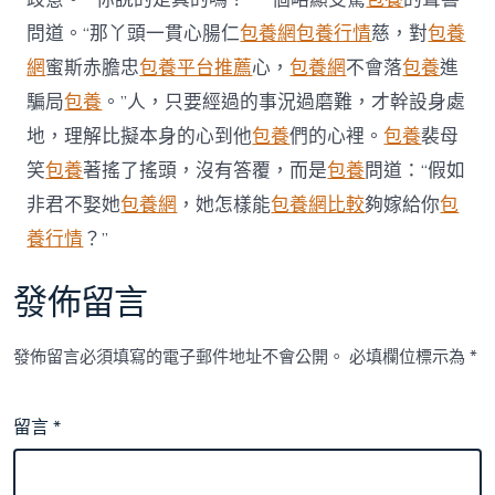
查
問道。“那丫頭一貫心腸仁
包養網
包養行情
慈，對
包養
包
養
網
蜜斯赤膽忠
包養平台推薦
心，
包養網
不會落
包養
進
app
騙局
包養
。”人，只要經過的事況過磨難，才幹設身處
慶
祝
地，理解比擬本身的心到他
包養
們的心裡。
包養
裴母
建
笑
包養
著搖了搖頭，沒有答覆，而是
包養
問道：“假如
校
30
非君不娶她
包養網
，她怎樣能
包養網比較
夠嫁給你
包
周
養行情
？”
年〉
中
發佈留言
發佈留言必須填寫的電子郵件地址不會公開。
必填欄位標示為
*
留言
*