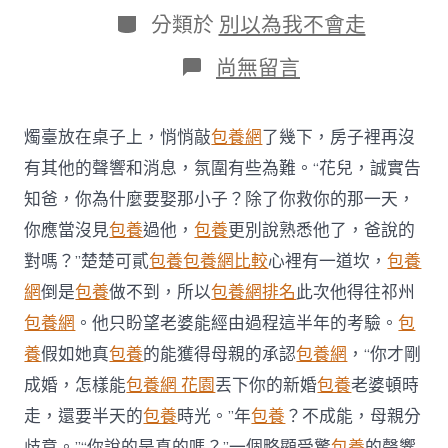
日
作
分
分類於
別以為我不會走
期
者
類
在
尚無留言
〈圖
集
｜
燭臺放在桌子上，悄悄敲
包養網
了幾下，房子裡再沒
最
美
有其他的聲響和消息，氛圍有些為難。“花兒，誠實告
不
知爸，你為什麼要娶那小子？除了你救你的那一天，
過
“夕
你應當沒見
包養
過他，
包養
更別說熟悉他了，爸說的
陽
對嗎？”楚楚可貳
包養
包養網比較
心裡有一道坎，
包養
紅”，
海
網
倒是
包養
做不到，所以
包養網排名
此次他得往祁州
珠
包養網
。他只盼望老婆能經由過程這半年的考驗。
包
區
老
養
假如她真
包養
的能獲得母親的承認
包養網
，“你才剛
干
部
成婚，怎樣能
包養網 花園
丟下你的新婚
包養
老婆頓時
年
走，還要半天的
包養
時光。”年
包養
？不成能，母親分
夜
學
歧意。”“你說的是真的嗎？”一個略顯受驚
包養
的聲響