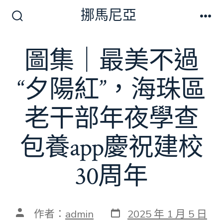
跳
挪馬尼亞
至
搜
選
尋
單
主
切
圖集｜最美不過
要
換
開
內
關
“夕陽紅”，海珠區
容
老干部年夜學查
包養app慶祝建校
30周年
發
文
作者：
admin
2025 年 1 月 5 日
表
章