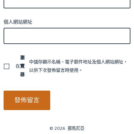
個人網站網址
瀏
中儲存顯示名稱、電子郵件地址及個人網站網址，
在
覽
以供下次發佈留言時使用。
器
© 2026
挪馬尼亞