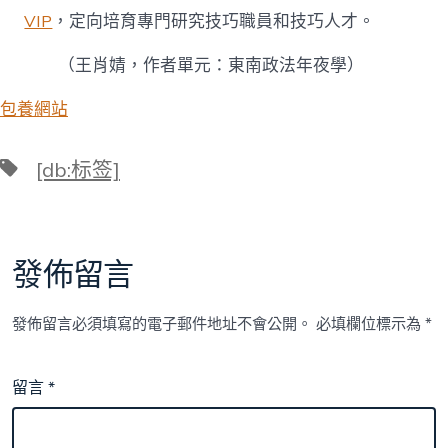
VIP
，定向培育專門研究技巧職員和技巧人才。
（王肖婧，
作者單元：東南政法年夜學）
包養網站
標
[db:标签]
籤
發佈留言
發佈留言必須填寫的電子郵件地址不會公開。
必填欄位標示為
*
留言
*