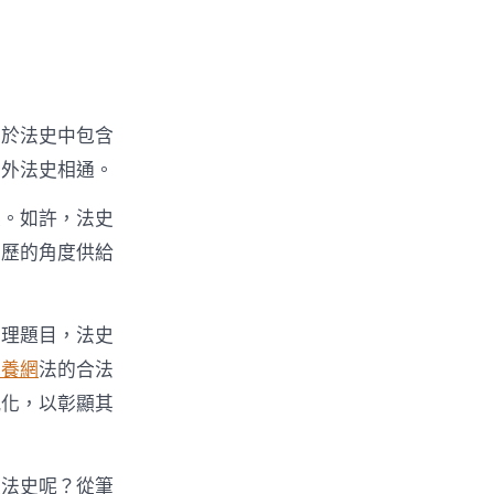
由於法史中包含
中外法史相通。
史。如許，法史
經歷的角度供給
法理題目，法史
包養網
法的合法
感化，以彰顯其
讀法史呢？從筆