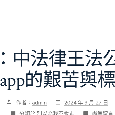
：中法律王法
app的艱苦與
發
文
作者：
admin
2024 年 9 月 27 日
表
章
日
作
分
在
分類於
別以為我不會走
尚無留言