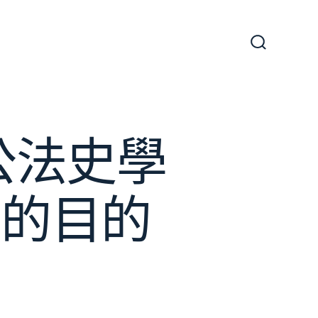
搜
尋
切
換
開
關
公法史學
標的目的