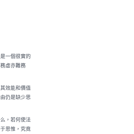
亦是一個很實的
不務虛亦難務
面其效能和價值
緣由仍是缺少思
那么，若何使法
在于思惟，究竟