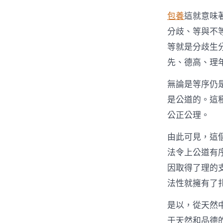
包養
這就意味
分歧、等與不
等就是分歧生
先、德高、理
無論是等序仍
是公道的。這
公正公理。
由此可見，這
法令上公道有
因取得了理的
法性就擁有了
是以，從天然
于天然和品德