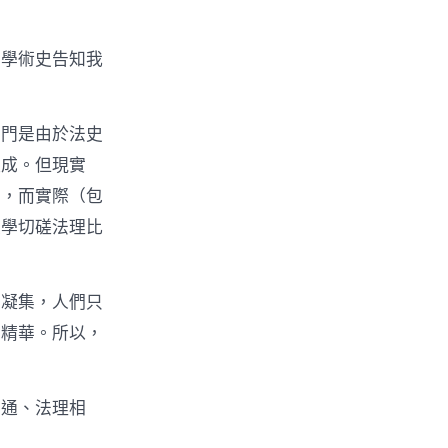
而學術史告知我
部門是由於法史
組成。但現實
性，而實際（包
史學切磋法理比
惟凝集，人們只
的精華。所以，
相通、法理相