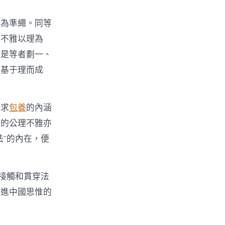
道為準繩。同等
理不雅以理為
它是等者劃一、
是基于理而成
。
尋求
包養
的內涵
等的公理不雅亦
”的內在，便
接觸和貫穿法
融進中國思惟的