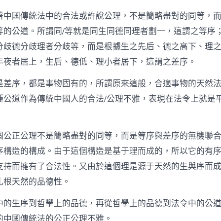
著中國傳統法中的合法或許說公理，不是簡略盡對的同等，
等的公道。所謂同/等就是同生同德同理者劃一，這謂之等序；
分歧德分歧理者分歧等，而是根據生之先后、德之高下、理
年夜者居上，生后、德低、理小者居下，這謂之差序。
是差序，都是事物固有的，所謂原來這般，合適事物的天然
種公道作為傳統中國人的合法/公理不雅，表現在法令上就是
個公正公理不是簡略盡對的同等，而是等序與差序的無機聯
序構造的構成。由于這個構造是基于理而成的，所以它的有
支持而擁有了合法性。又由於這個理是源于天然的生與序而
扎根天然的品德性。
中的生序到哲學上的品德，再從哲學上的品德到法令中的公
的中國傳統法的公正公理不雅。