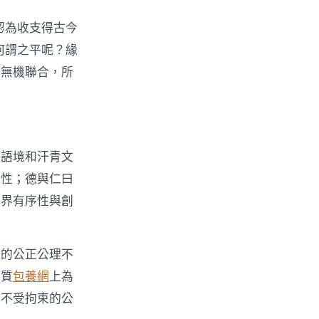
認為收支得古今
何謂之平呢？緣
的無機聯合，所
的語境和汗青文
序性；德與仁曰
世界有序性與創
道的公正公理不
實質
包養網
上為
力不受拘束的公