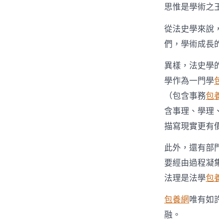
思惟是學術之
從法史學來說
們，學術成長
異樣，法史學
學作為一門學
（包含事務
包
含事理、學理
描寫現實更有
此外，還有部
要經由過程凝
法理是法學
包
包養網
唯有如
融。