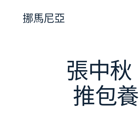
跳
至
挪馬尼亞
主
要
內
容
張中秋
推包養