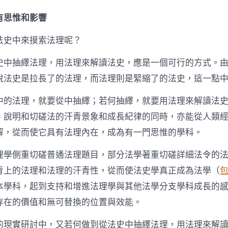
有思惟和影響
法史中來摸索法理呢？
史中抽繹法理，用法理來解讀法史，應是一個可行的方式。
說法史是拉長了的法理，而法理則是緊縮了的法史，這一點
中的法理，就要從中抽繹；若何抽繹，就要用法理來解讀法
、說明和切磋法的汗青景象和成長紀律的同時，亦能從人類
解，從而使它具有法理內在，成為有一門思惟的學科。
理學側重切磋普通法理題目，部分法學著重切磋詳細法令的
青上的法理和法理的汗青性，從而使法史學真正成為法學（
本學科，起到支持和增進法理學與其他法學分支學科成長的
存在的價值和無可替換的位置與效能。
的現實研討中，又若何做到從法史中抽繹法理，用法理來解