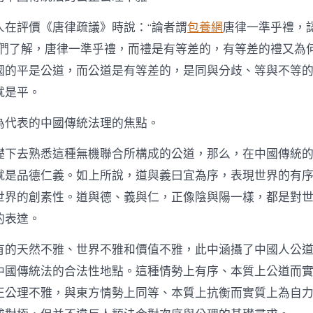
人在評價《唐律疏議》時說：“論者謂
包養網
唐律一準乎禮，
我們了解，唐律一準乎禮，而禮是有等差的，有等差的禮又為
國的平是公道，而公道是有等差的，是同與分歧、等與不等
就是平。
為代表的中國傳統法理的焦點。
礎下去熟悉這種無機聯合所構成的公道，那么，在中國傳統
就是品德仁義。如上所說，道與義曰宜為序，表現世界的有
世界的創素性。道與德、義與仁，正像陰與陽一樣，都是對
的表達。
有的天然不雅、世界不雅和價值不雅，此中涵攝了中國人公
中國傳統法的合法性地點。這種情勢上有序、本質上公道而
正公理不雅，與東方情勢上同等、本質上抗衡而實質上為自