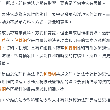
目
王，所以，若何使法史學有影響，要害是若何使它有思惟。
的〉
中
，要使它成為有思惟的學科，要害是發掘和浮現它的法理。
的動力不過是資料、方式、常識和實際。
的成長亦需求資料、方式和常識，但更需求思惟和實際。這
包養
科，
包養網
它是由曩昔的法令現實和明天的實際熟悉所
養
、資料、軌制）具有詳細性、時空
包養網
性和事后的流逝
、道理）卻有抽象性、廣泛性和超時空的持續性，所以，法
價值。
門是由於法理作為法學的
包養網
共通之理，是法令迷信的思
集思惟的法理，才幹透視被茂盛雜亂的法令景象所掩蔽的法
養網
各門學科的最高尋求和相通之途。
許，分歧的法令學科和法令學人才有能夠經過法理完成法思