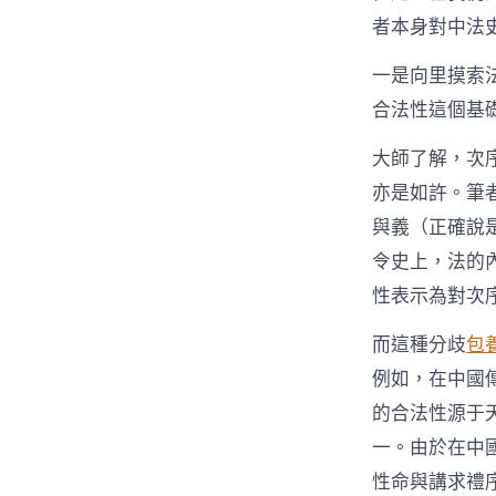
者本身對中法
一是向里摸索
合法性這個基
大師了解，次
亦是如許。筆
與義（正確說
令史上，法的
性表示為對次
而這種分歧
包
例如，在中國
的合法性源于
一。由於在中
性命與講求禮