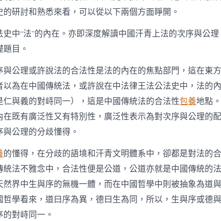
史的研討和熟悉來看，可以從以下兩個方面睜開。
法史中“法”的內在。亦即深度解讀中國汗青上法的次序與公理
礎題目。
序與公理或許說法的合法性是法的內在的焦點部門，這在東
者以為在中國傳統法，或許說在中法律王法公法史中，法的
是仁與義的對峙同一），這是中國傳統法的合法性
包養
地點
內在既有廣泛性又有特別性，廣泛性表示為對次序與公理的
序與公理的分歧懂得。
養
的懂得，在分歧的語境和汗青文明體系中，卻都是對法的
傳統法不雅念中，合法性便是公道，公道亦就是中國傳統的
天然界中生與序的無機一體，而在中國哲學中則被抽象為道
國哲學看來，道曰序為異，德曰生為同，所以，生與序或德
序的對峙同一。