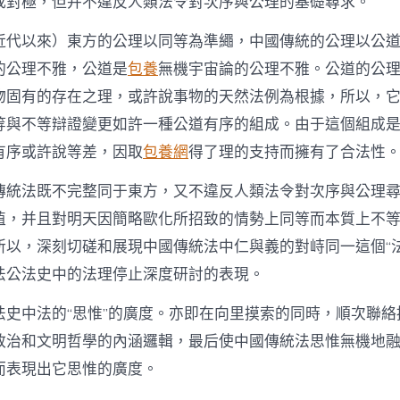
成對極，但并不違反人類法令對次序與公理的基礎尋求。
近代以來）東方的公理以同等為準繩，中國傳統的公理以公
的公理不雅，公道是
包養
無機宇宙論的公理不雅。公道的公
物固有的存在之理，或許說事物的天然法例為根據，所以，
等與不等辯證變更如許一種公道有序的組成。由于這個組成
有序或許說等差，因取
包養網
得了理的支持而擁有了合法性
傳統法既不完整同于東方，又不違反人類法令對次序與公理
值，并且對明天因簡略歐化所招致的情勢上同等而本質上不
所以，深刻切磋和展現中國傳統法中仁與義的對峙同一這個“法
法公法史中的法理停止深度研討的表現。
法史中法的“思惟”的廣度。亦即在向里摸索的同時，順次聯絡
政治和文明哲學的內涵邏輯，最后使中國傳統法思惟無機地
而表現出它思惟的廣度。