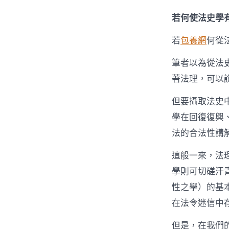
若何使法史學
若
包養網
何從
筆者以為從法
著法理，可以
但要攝取法史
學在回復復興
法的合法性講
這般一來，法
學則可切磋汗
性之學）的基
在法令迷信中
但是，在我們