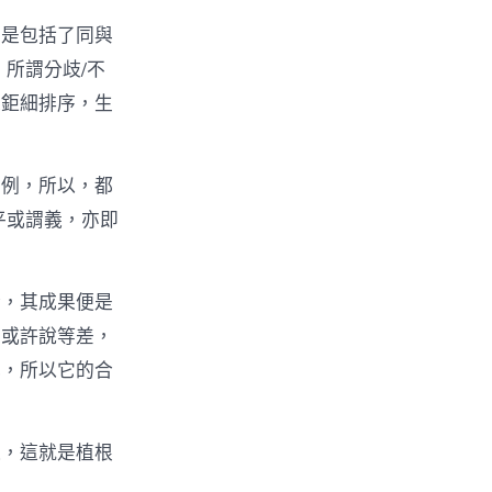
而是包括了同與
所謂分歧/不
之鉅細排序，生
法例，所以，都
平或謂義，亦即
合，其成果便是
序或許說等差，
成，所以它的合
道，這就是植根