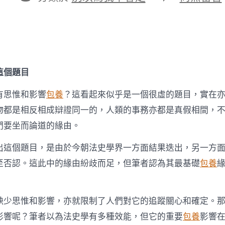
期
者
類
〈張
中
秋：
中
法
律
王
這個題目
法
公
有思惟和影響
包養
？這看起來似乎是一個很虛的題目，實在
法
史
物都是相反相成辯證同一的，人類的事務亦都是真假相間，
學
們要坐而論道的緣由。
推
包
養
出這個題目，是由於今朝法史學界一方面結果迭出，另一方
app
至否認。這此中的緣由紛歧而足，但筆者認為其最基礎
包養
的
艱
苦
與
缺少思惟和影響，亦就限制了人們對它的追蹤關心和確定。
標
的
影響呢？筆者以為法史學有多種效能，但它的重要
包養
影響