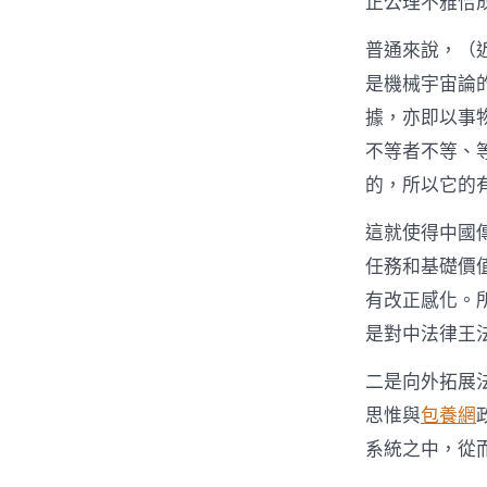
正公理不雅恰
普通來說，（
是機械宇宙論
據，亦即以事
不等者不等、
的，所以它的
這就使得中國
任務和基礎價
有改正感化。
是對中法律王
二是向外拓展
思惟與
包養網
系統之中，從