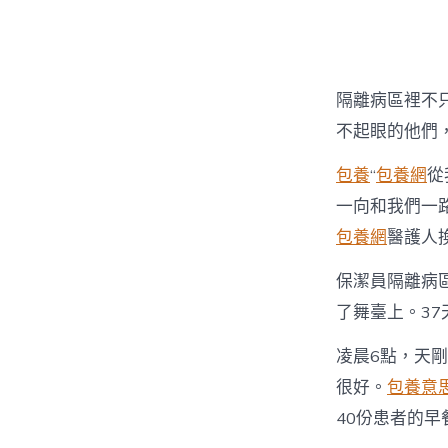
隔離病區裡不
不起眼的他們
包養
“
包養網
從
一向和我們一
包養網
醫護人
保潔員隔離病
了舞臺上。37
凌晨6點，天
很好。
包養意
40份患者的