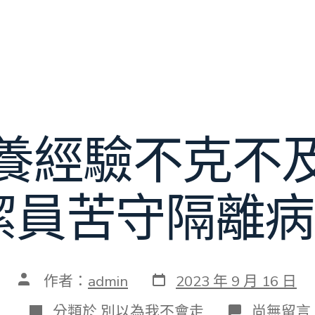
養經驗不克不
潔員苦守隔離病
發
文
作者：
admin
2023 年 9 月 16 日
表
章
日
作
分
在
分類於
別以為我不會走
尚無留言