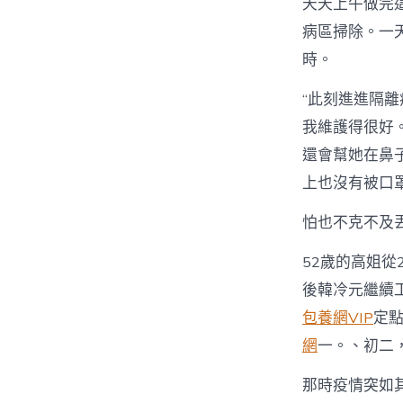
天天上午做完
病區掃除。一
時。
“此刻進進隔
我維護得很好
還會幫她在鼻
上也沒有被口
怕也不克不及
52歲的高姐從
後韓冷元繼續工
包養網VIP
定
網
一。、初二
那時疫情突如