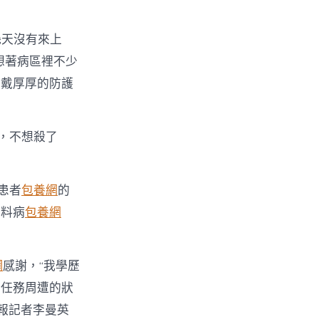
幾天沒有來上
想著病區裡不少
穿戴厚厚的防護
，不想殺了
患者
包養網
的
照料病
包養網
網
感謝，“我學歷
的任務周遭的狀
會報記者李曼英