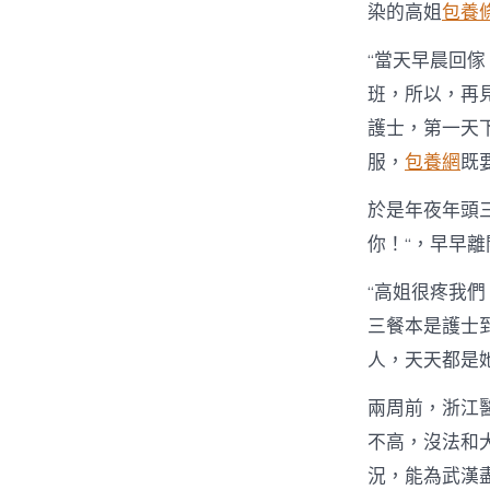
染的高姐
包養
“當天早晨回傢
班，所以，再
護士，第一天
服，
包養網
既
於是年夜年頭
你！“，早早
“高姐很疼我
三餐本是護士
人，天天都是
兩周前，浙江
不高，沒法和
況，能為武漢