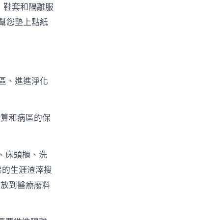
，鞋套和隔離服
幫您墊上點紙
區、進進淨化
清算和病區的保
。
、床頭櫃、洗
房的生涯渣滓搜
中放到醫療廢料