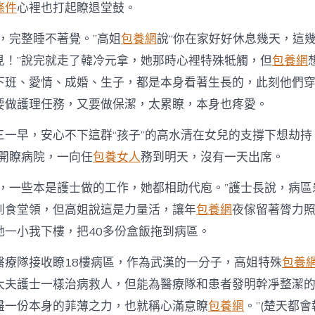
條件
心裡也打起瞭退堂鼓。
，完整睡不著覺。”高姐
包養網
說“你在家好好休息幾天，這
見！”說完就走了韓冷元拿，她那時心裡特殊牴觸，但
包養網
下班、愛情、成婚、生子，都是本身看著生長的，此刻他們
要做護理任務，又要做保潔，太累瞭，本身也疼愛。
三一早，安心不下這群“孩子”的高水清在女兒的支撐下想劫持
離開瞭病院，一向任
包養女人
務到明天，沒有一天出席。
們，一些本是護士做的工作，她都相助代庖。”護士長說，病區
到食堂領，但高姐說這是力量活，讓年
包養網
夜傢留著膂力
她一小我下樓，把40多份盒飯拖到病區。
醫療隊接收瞭18樓病區，作為武漢的一分子，高姐特殊
包養
大夫護士一樣治病救人，但能為醫療隊和患者發明幹凈整潔
盡一份本身的菲薄之力，也就稱心滿意瞭
包養網
。”(楚天都