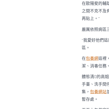
在歐陽斐的輔
之間不克不及
再貼上。”
嚴厲依照病區
“我愛好他們
區。
在
包養網
這裡
潔、消毒任務
體態清的高
手臺、洗手間
集，
包養網站
暫存處。