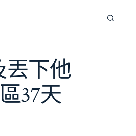
搜
尋
切
換
開
關
及丟下他
區37天