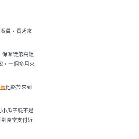
保潔員。看起來
，保潔徒弟高姐
說，一個多月來
包養
他終於來到
到小瓜子臉不是
再到食堂支付近