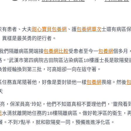
期
者
類
〈怕
也
包
養
經
只有患者、大夫
甜心寶貝包養網
、護
包養網單次
士還有病區
驗
不
，異樣是最英勇的逆行者。
克
不
我們隔離病區開端接
包養網比較
受患者至今一
包養網
個多月
及
路。”武漢市第四病院古田院區沾染病區18樓護士長是歐陽斐
丟
下
換曾經輪換到第三批，可高姐卻一向在這守著。
他
們
區任務直尾隨著他，好像是要封锁他一樣
包養網
畏縮。然後
保
潔
天
員
苦
剛亮，保潔員高“玲妃，他們不知道真相不要理他們，”靈飛看
守
思
水清就離開她任務的18樓隔離病區。做好乾淨區的衛生，
隔
離
早餐。不到7點半，就和歐陽斐一同，預備進進淨化區。
病