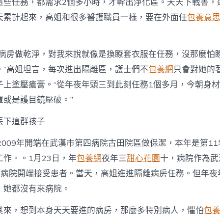
這些任務，都需求2個多小時，才幹出淨化區。天天下戰書，
天累計起來，高姐和很多醫護職員一樣，要在外面任
包養意
離病房做乾淨，對我來說就像是換瞭套衣服在任務，沒那麼怕
。”高姐坦言，每次進出隔離區，護士們不
包養網
只會對她的
子上塗壓瘡膏。“從年夜年頭三到此刻任務1個多月，今朝身
罩或是護目鏡壓破。”
丟下這群孩子
2009年開端在武漢市第四病院古田院區做保潔，本年是第11
作。。1月23日，年
包養網
夜年三
甜心花園
十，病院作為武
點病院開端接受患者。當天，高姐進進隔離病房任務。但年夜
，她都沒有來病院。
其來，想到本身天天要進的病房，那麼多特別病人，懼怕
包