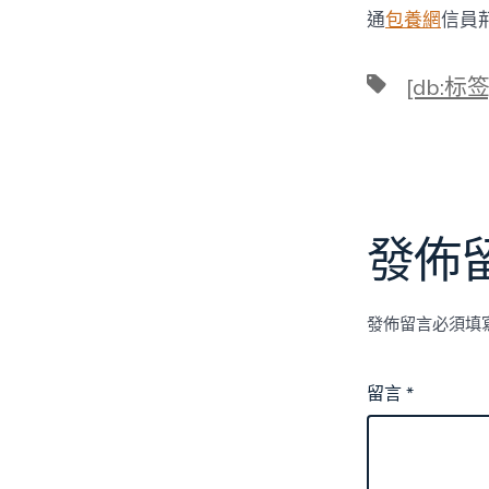
通
包養網
信員荊
標
[db:标签
籤
發佈
發佈留言必須填
留言
*