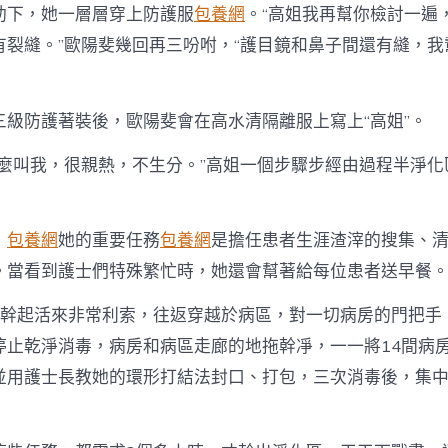
區
助下，她一層層穿上防護服
包養網
。“高姐我再幫你檢討一遍
37
天〉
有裂縫。”歐陽斐幾回再三吩咐，“護目鏡和鼻子間還有縫，我
中
三級防護著裝後，歐陽斐會在高水清隔離服上寫上“高姐”。
這麼叫我，很親熱，不生分。”高姐一個步驟步經由過程半淨化
，
包養網
她的重要任務
包養網
是擔任患者生涯渣滓的搜集、
。當看到護士們特殊繁忙時，她還會幫著給每位患者送早餐
姐幹起活來非常利索，往返穿越於病區，對一切病房的門把手
停止乾淨消毒，病房和病區走廊的地拖幹凈，一一將14間病
並用護士長教她的環形打結法封口、打包，三次消毒後，集