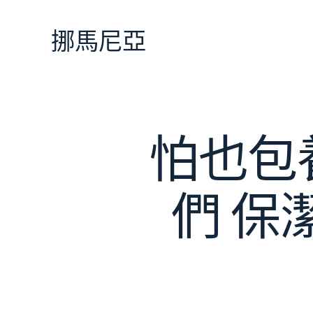
跳
至
挪馬尼亞
主
要
內
容
怕也包
們 保