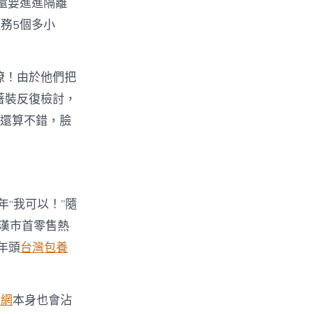
還要進進隔離
思
務5個多小
瞭！由於他們把
著裝反復檢討，
材還算不錯，臉
年“我可以！”隨
漢市首零售熱
年頭
台灣包養
養網
本身也會沾