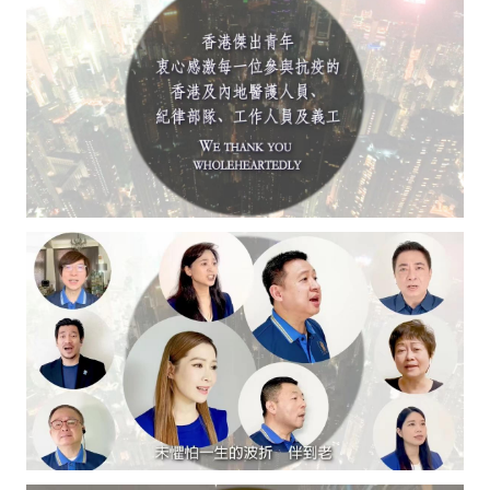
青
錄
勵
志
歌
曲
助
力
抗
疫〉
中