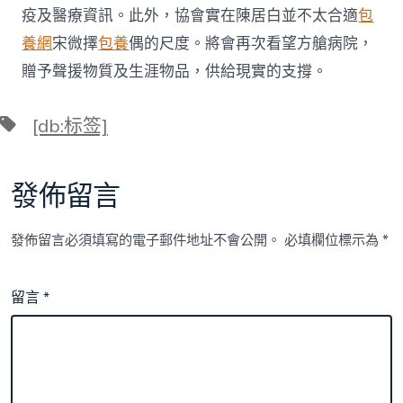
疫及醫療資訊。此外，協會實在陳居白並不太合適
包
養網
宋微擇
包養
偶的尺度。將會再次看望方艙病院，
贈予聲援物質及生涯物品，供給現實的支撐。
標
[db:标签]
籤
發佈留言
發佈留言必須填寫的電子郵件地址不會公開。
必填欄位標示為
*
留言
*