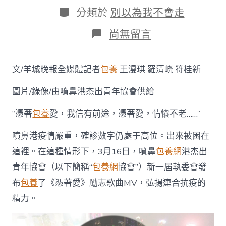
日
作
分
分類於
別以為我不會走
期
者
類
在
尚無留言
〈“憑
著
愛，
文/羊城晚報全媒體記者
包養
王漫琪 羅清峣 符桂新
我
信
圖片/錄像/由噴鼻港杰出青年協會供給
有
前
途！”
“憑著
包養
愛，我信有前途，憑著愛，情懷不老……”
35
位
噴鼻港疫情嚴重，確診數字仍處于高位。出來被困在
噴
這裡。在這種情形下，3月16日，噴鼻
包養網
港杰出
鼻
港
青年協會（以下簡稱“
包養網
協會”）新一屆執委會發
杰
布
包養
了《憑著愛》勵志歌曲MV，弘揚連合抗疫的
S
包
精力。
養
行
情