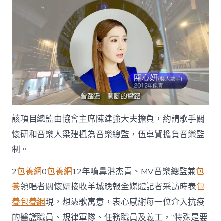
該項目總監由協會主席陳建強大夫擔負，約請歌手關
懷研和音樂人梁建楓為音樂總監，伍卓賢擔負音樂監
制。
2
包養網
0
包養網
12年噴鼻港杰青、MV音樂總監兼
包
養
領唱者關懷妍接收羊城晚報全媒體記者采訪時表
包
養
包養網
現，想憑歌寓意，衷心感謝每一位介入抗疫
的醫護職員、規律軍隊、任務職員及義工，“特殊是要