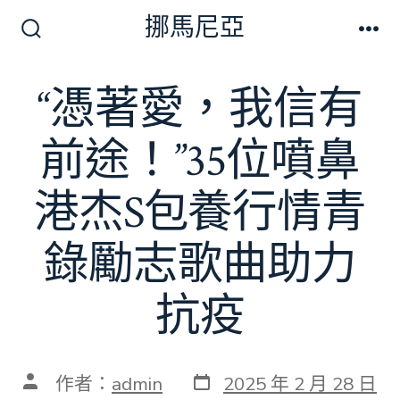
跳
挪馬尼亞
至
搜
選
尋
單
主
切
“憑著愛，我信有
要
換
開
內
關
前途！”35位噴鼻
容
港杰S包養行情青
錄勵志歌曲助力
抗疫
發
文
作者：
admin
2025 年 2 月 28 日
表
章