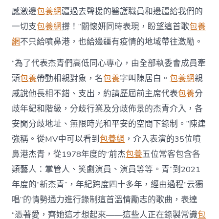
感激邊
包養網
疆過去聲援的醫護職員和邊疆給我們的
一切支
包養網
撐！”關懷妍同時表現，盼望這首歌
包養
網
不只給噴鼻港，也給邊疆有疫情的地域帶往激勵。
“為了代表杰青們高低同心專心，由全部執委會成員牽
頭
包養
帶動相親對象，名
包養
字叫陳居白。
包養網
親
戚說他長相不錯、支出，約請歷屆前主席代表
包養
分
歧年紀和階級，分歧行業及分歧佈景的杰青介入，各
安閒分歧地址、無限時光和平安的空間下錄制。”陳建
強稱。從MV中可以看到
包養網
，介入表演的35位噴
鼻港杰青，從1978年度的“前杰
包養
五位常客包含各
類藝人：掌管人、笑劇演員、演員等等。青”到2021
年度的“新杰青”，年紀跨度四十多年，經由過程“云獨
唱”的情勢通力進行錄制這首溫情勵志的歌曲，表達
“憑著愛，齊她這才想起來——這些人正在錄製常識
包