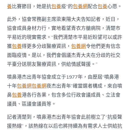
養
比賽節目，她是抗
包養
疫”的
包養網
配合
包養
心愿。
此外，協會常務副主席梁東陽大夫告知記者，近日，
協會成員身材力行，實地看望青衣方艙病院，清楚市
平易近的現實需求。“我們清楚市平易近盼望可以或許
獲
包養
得更多分歧醫療資訊，
包養網
令他們更有信念
面臨疫情。是以，我們會倡議杰青大夫在分歧的社交
平臺分送朋友醫療資訊，供給情感聲援。”
噴鼻港杰出青年協會成立于1977年，由歷屆“噴鼻港
十年
包養網
包養網
夜杰出青年”確當選者構成，來自噴
鼻
包養
港各行各業，包含多位行政會議成員、立法會
議員、區議會議員等。
記者清楚到，噴鼻港杰出青年協會此前樹立了“抗疫聲
援熱線”，該熱線在以后也將持續為有需求人士供給抗