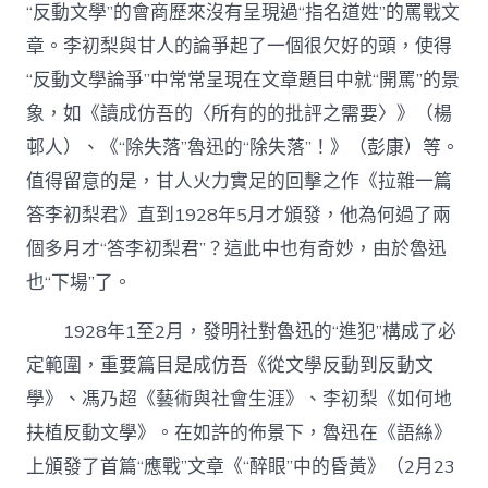
“反動文學”的會商歷來沒有呈現過“指名道姓”的罵戰文
章。李初梨與甘人的論爭起了一個很欠好的頭，使得
“反動文學論爭”中常常呈現在文章題目中就“開罵”的景
象，如《讀成仿吾的〈所有的的批評之需要〉》（楊
邨人）、《“除失落”魯迅的“除失落”！》（彭康）等。
值得留意的是，甘人火力實足的回擊之作《拉雜一篇
答李初梨君》直到1928年5月才頒發，他為何過了兩
個多月才“答李初梨君”？這此中也有奇妙，由於魯迅
也“下場”了。
1928年1至2月，發明社對魯迅的“進犯”構成了必
定範圍，重要篇目是成仿吾《從文學反動到反動文
學》、馮乃超《藝術與社會生涯》、李初梨《如何地
扶植反動文學》。在如許的佈景下，魯迅在《語絲》
上頒發了首篇“應戰”文章《“醉眼”中的昏黃》（2月23