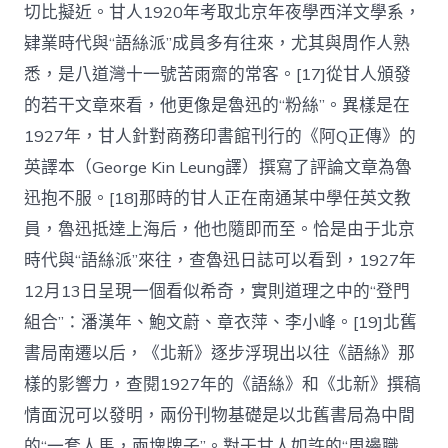
切比擬近。甘人1920年考取北京年夜學西洋文學系，
肄業時代與“語絲派”成員多有往來，尤其與周作人熟
悉，是八道灣十一號苦雨齋的常客。[17]從甘人頒發
的若干文章來看，他更像是魯迅的“粉絲”。異樣是在
1927年，甘人針對商務印書館刊行的《阿Q正傳》的
英譯本（George Kin Leung譯）撰寫了評論文章為魯
迅抱不服。[18]那時的甘人正在南通某中學任英文教
員，魯迅抵達上海后，他也隨即而至。恰是由于北京
時代與“語絲派”來往，查魯迅日誌可以看到，1927年
12月13日呈現一個看似希奇，實則道理之中的“登門
組合”：潘漢年、鮑文蔚、章衣萍、李小峰。[19]北舊
書局南遷以后，《北新》逐步浮現出以往《語絲》那
樣的影響力，查閱1927年的《語絲》和《北新》撰稿
情面況可以發明，兩份刊物基礎是以北舊書局為中間
的“一套人馬，兩塊牌子”。對于甘人如許的“周邊職