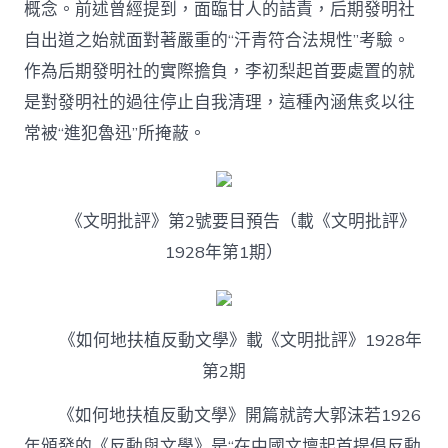
概念。前述曾經提到，面臨甘人的詰責，后期發明社
自出道之始就面對著嚴重的“汗青符合法規性”考驗。
作為后期發明社的實際擔負，李初梨起首要處置的就
是對發明社的過往停止自我清理，這種內涵焦炙以往
常被“進犯魯迅”所掩蔽。
《文明批評》第2號要目預告（載《文明批評》
1928年第1期）
《如何地扶植反動文學》載《文明批評》1928年
第2期
《如何地扶植反動文學》開篇就誇大郭沫若1926
年頒發的《反動與文學》是“在中國文壇起首提倡反動