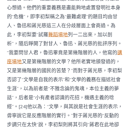
心想過。他們的重要義務是盡能夠地處置發明社本身
的“危機”，即李初梨稱之為“最難處理”的題目均由甘
人、魯迅和蔣光慈這三人在分歧層面上會商過。為
此，李初梨要“試羅
舞蹈場地
列一二出來，加以剖
析”，隨后睜開了對甘人、魯迅、蔣光慈的批評序列。
“我要問甘人君，魯迅畢竟是第幾階層的人，他寫的
講
座場地
又是第幾階層的文學？他所老實地頒發過的，
又是第幾階層的國民的苦楚？”而對于蔣光慈，李初梨
否認了“文學是自我的表示”和“文學的義務在描述社會
生涯”，以為前者是“不雅念論的鬼魂，本位主義的夢
話”，后者是“小有產者認識的花招，機遇主義的唸
經”。[24]他以為：“文學，與其說是社會生涯的表示，
毋寧說它是反應階層的實行。”對于蔣光慈的“反動的
步調只在太快”說，李初梨則將其引向“蔣君在此地卻