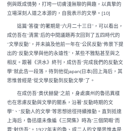
例與既成情勢，打垮一切膚淺無聊的興趣，以真摯的
立場深刻人道之本源的，自我表示的文學。[10]
這篇“答復”的署期是“六月二十三日”，可以看出，
成仿吾在“清黨”后的中間議題再次回到了五四時代的
“文學反動”，并未論及他前一年在“公民反動”佈景下提
出的“反動文學與他的永遠性”，某些不雅點甚至與之
相反。跟著《洪水》終刊，成仿吾“完成我們的反動文
學”就此告一段落，待到他從japan(日本)回上海后，其
思惟曾經是“從文學反動到反動文學”了。
在成仿吾“奧伏赫變”之前，身處廣州的魯迅異樣
也在思慮反動與文學的關系，沿著“反動時期的文
學”、“反動人的文學”等思想途徑持續推動。直到抵達
上海后，魯迅還未像編《三閑集》時為“三個閑暇”而
要“射仿吾”。1927年末的魯、成二人的文學思惟本是