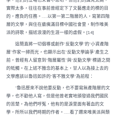
學，他們的立場也未嘗不懇切，但他們的識見太高，
實際太多，往往在事前曾經定下了文藝應走的標的目
的，應負的任務。……以第一第二階層的人，寫第四階
層的文學，與住在瘡痍滿目標中國社會里，制作唯美
派的詩歌，描述浪漫的生涯一樣的虛假。[14]
這簡直將一切倡導或創作“反動文學”的“小資產階
層”作家一掃而光，也顯示出在“反動文學論爭”產生之
前，曾經有人留意到“階層屬性”與“反動文學”標語之間
的牴觸。在上述不雅念的基本上，甘人以為接上去的
文學應該以魯迅如許的“客不雅文學”為前程：
“魯迅歷來不說他要反動，也不要寫無產階層的文
學，也不勸他人寫，但是他曾老實地頒發過我們國民
的苦楚，為他們呼冤，他有的是淚里面有著血的文
學，所所以我們時期的作者。……看了邇來唯美派與頹