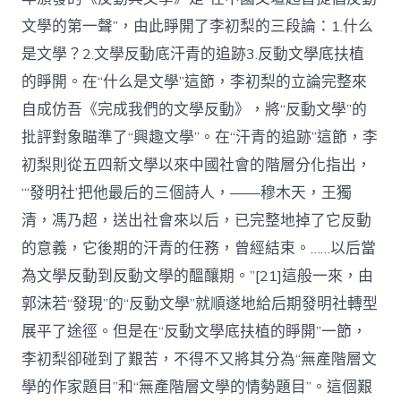
文學的第一聲”，由此睜開了李初梨的三段論：1.什么
是文學？2.文學反動底汗青的追跡3.反動文學底扶植
的睜開。在“什么是文學”這節，李初梨的立論完整來
自成仿吾《完成我們的文學反動》，將“反動文學”的
批評對象瞄準了“興趣文學”。在“汗青的追跡”這節，李
初梨則從五四新文學以來中國社會的階層分化指出，
“‘發明社’把他最后的三個詩人，——穆木天，王獨
清，馮乃超，送出社會來以后，已完整地掉了它反動
的意義，它後期的汗青的任務，曾經結束。……以后當
為文學反動到反動文學的醞釀期。”[21]這般一來，由
郭沫若“發現”的“反動文學”就順遂地給后期發明社轉型
展平了途徑。但是在“反動文學底扶植的睜開”一節，
李初梨卻碰到了艱苦，不得不又將其分為“無產階層文
學的作家題目”和“無產階層文學的情勢題目”。這個艱