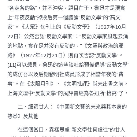
“各走各的路”，并不沖突。題目在于，魯迅才是現實
上“年夜反動”掉敗后第一個議論“反動文學”的“高文
家”。《大眾》旬刊上的《反動文學》（1927年10月
22日）公然否認“反動文學家”：“反動文學家風起云涌
的地點，實在是并沒有反動的。”《文藝與政治的邪
路》（1927年12月21日）則再次否認“反動文學”。
[11]可以想見，魯迅的這些談吐給預備倡導“反動文學”
的成仿吾以及后期發明社成員形成了相當年夜的“費
事”。在《太陽月刊》、《文明批評》尚未出書之前，
上海文壇中“反動文學”的風評曾經為魯迅所“抬高”了。
二、細讀甘人：《中國新文藝的未來與其本身的
熟悉》及其他
在這個當口，異樣思慮“新文學往何處往”的甘人