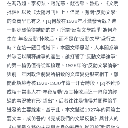
在馮乃超、李初梨、蔣光慈、錢杏邨、魯迅、《文明
找
九
批評》以及《太陽月刊》上。但是，有關“反動文學”
宮
的會商早已有之，[1]何故在1928年才激發舌戰？進
格
發
一個步驟值得詰問的是，所謂“反動文學論爭”為何產
端
生在“年夜反動”掉敗后，而不是在“反動文學”盛行之
–
文
時？在這一題目視域下，本國文學思潮、人事關系等
史
–
并缺乏以闡釋論爭的產生，誰打響了“反動文學論爭”
中
的第一槍仍值得從頭梳理。1928年的“反動文學論爭”
國
作
與前一年因政治劇變所招致的文壇變更親密相干，離
家
開此語境考核1928-1930年這一汗青時段，[2]不難形
網〉
中
成相干當事人在“年夜反動”及其掉敗后這一階段的經
過的事況被有形“超出”，后者往往是懂得并闡釋論爭
迸發的主要線索。基于此，本文擬從1927年的兩篇主
要文本，成仿吾的《完成我們的文學反動》與甘人的
《中國新文藝的未來與本身的熟悉》從頭梳理“反動文