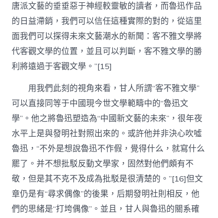
唐派文藝的垂垂惡于神經較靈敏的讀者，而魯迅作品
的日益滯銷，我們可以信任這種實際的對的，從這里
面我們可以探得未來文藝潮水的新聞：客不雅文學將
代客觀文學的位置，並且可以判斷，客不雅文學的勝
利將遠過于客觀文學。”[15]
用我們此刻的視角來看，甘人所謂“客不雅文學”
可以直接同等于中國現今世文學範疇中的“魯迅文
學”。他之將魯迅塑造為“中國新文藝的未來”，很年夜
水平上是與發明社對照出來的。或許他并非決心吹噓
魯迅，“不外是想說魯迅不作假，覺得什么，就寫什么
罷了。并不想批駁反動文學家，固然對他們頗有不
敬，但是其不克不及成為批駁是很清楚的。”[16]但文
章仍是有“尋求偶像”的後果，后期發明社則相反，他
們的思緒是“打垮偶像”。並且，甘人與魯迅的關系確