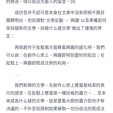
的微浪，得以逃出大都人的留意。[9]
成仿吾并不認可是本身在文章中沒有把相干題目
闡釋明白，但從頭對“文學反動”、“興趣”以及準備若何
來扶植新的文學，扶植什么樣文學”做出了謹慎的界
定：
再就創作于批駁兩方面察看興趣的感化時，我們
可以說：在創作心思上，興趣即特別愛好的知足；在
批駁上，興趣即既成法例的利用。
……
我們新興的文學，在創作心思上應當是純潔的表
示的請求，在批駁上應當是一種扶植的盡力。……至未
來成為什么樣的文學，這是要看大師的盡力若何才幹
決議的，不外至低限制如果解脫一切分歧法的既成法