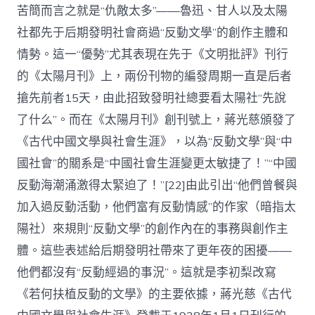
苦簡而言之就是“仇敵太多”——魯迅、甘人以及太陽
社都先于后期發明社會商過“反動文學”的創作主體和
情勢。這一“優勢”尤其表現在先于《文明批評》刊行
的《太陽月刊》上，兩份刊物的編發周期一直是后者
搶先前者15天，由此招致發明社總要看太陽社“先說
了什么”。而在《太陽月刊》創刊號上，蔣光慈頒發了
《古代中國文學與社會生涯》，以為“反動文學”與“中
國社會”的關系是“中國社會生涯變更太敏捷了！”“中國
反動海潮涌激得太緊迫了！”[22]由此引出“他們曾餐與
加入過反動活動，他們富有反動情感”的作家（暗指太
陽社）來規則“反動文學”的創作內在的事務與創作主
體。這些表述給后期發明社帶來了更年夜的困擾——
他們都沒有“反動經過的事況”。這就是李初梨改寫
《若何扶植反動的文學》的主要依據，蔣光慈《古代