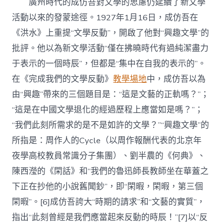
廣州時代的成仿吾對文學的思慮仍延續了新文學
活動以來的發蒙途徑。1927年1月16日，成仿吾在
《洪水》上重提“文學反動”，開啟了他對“興趣文學”的
批評。他以為新文學活動“僅在拂曉時代有過純潔盡力
于表示的一個時辰”，但都是“集中在自我的表示的”。
在《完成我們的文學反動》
教學場地
中，成仿吾以為
由“興趣”帶來的三個題目是：“這是文藝的正軌嗎？”；
“這是在中國文學退化的經過歷程上應當如是嗎？”；
“我們此刻所需求的是不是如許的文學？”“興趣文學”的
所指是：周作人的Cycle（以周作報酬代表的北京年
夜學高校教員常識分子集團）、劉半農的《何典》、
陳西瀅的《閑話》和“我們的魯迅師長教師坐在華蓋之
下正在抄他的小說舊聞鈔”，即“閑暇，閑暇，第三個
閑暇”。[6]成仿吾誇大“時期的請求”和“文藝的實質”，
指出“此刻曾經是我們應當起來反動的時辰！”[7]以“反