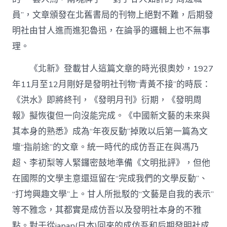
員”，文章頒發在北舊書局的刊物上絕對不難，后期發
明社由甘人進而進犯魯迅，在論爭的邏輯上也不無事
理。
《北新》登載甘人這篇文章的時光很奧妙，1927
年11月至12月剛好是發明社刊物“青黃不接”的時辰：
《洪水》即將終刊，《發明月刊》衍期，《發明周
報》擬恢復但一向沒能完成。《中國新文藝的未來與
其本身的熟悉》成為“年夜反動”掉敗以后第一篇為文
壇“指前途”的文章。統一時代的成仿吾正在與馮乃
超、李初梨等人緊鑼密鼓地準備《文明批評》，但他
在國際的文學主意還逗留在“完成我們的文學反動”、
“打垮興趣文學”上。甘人所批駁的“文藝是自我的表示”
等不雅念，其都實是成仿吾以及發明社本身的不雅
點。對于從japan(日本)回來的成仿吾和后期發明社成