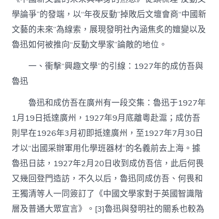
學論爭”的發端，以“年夜反動”掉敗后文壇會商“中國新
文藝的未來”為線索，展現發明社內涵焦炙的嬗變以及
魯迅如何被推向“反動文學家”論敵的地位。
一、衝擊“興趣文學”的引線：1927年的成仿吾與
魯迅
魯迅和成仿吾在廣州有一段交集：魯迅于1927年
1月19日抵達廣州，1927年9月底離粵赴滬；成仿吾
則早在1926年3月初即抵達廣州，至1927年7月30日
才以“出國采辦軍用化學班器材”的名義前去上海。據
魯迅日誌，1927年2月20日收到成仿吾信，此后何畏
又幾回登門造訪，不久以后，魯迅同成仿吾、何畏和
王獨清等人一同簽訂了《中國文學家對于英國智識階
層及普通大眾宣言》。[3]魯迅與發明社的關系也較為