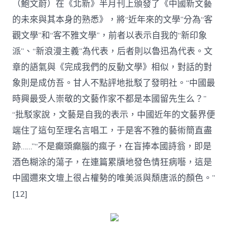
（鮑文蔚）在《北新》半月刊上頒發了《中國新文藝
的未來與其本身的熟悉》，將“近年來的文學”分為“客
觀文學”和“客不雅文學”，前者以表示自我的“新印象
派”、“新浪漫主義”為代表，后者則以魯迅為代表。文
章的語氣與《完成我們的反動文學》相似，對話的對
象則是成仿吾。甘人不點評地批駁了發明社。“中國最
時興最受人崇敬的文藝作家不都是本國留先生么？”
“批駁家說，文藝是自我的表示，中國近年的文藝界便
端住了這句至理名言唱工，于是客不雅的藝術簡直盡
跡……”“不是癲頭癲腦的瘋子，在盲捧本國詩翁，即是
酒色糊涂的蕩子，在連篇累牘地發色情狂病囈，這是
中國邇來文壇上很占權勢的唯美派與頹唐派的顏色。”
[12]