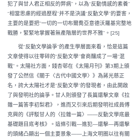
犯了與甘人君正相反的弊病”，以為“反動情感的素養”
“相當思慮的經過歷程”并不是決議“反動文學”的要害，
主要的是要把“一切的一切布爾喬亞意德沃羅基完整地
戰勝，緊緊地掌握著無產階層的世界不雅”。[25]
從“反動文學論爭”的產生學層面來看，恰是這篇
文章使得以往零碎的“反動文學”會商釀成了一場“混
戰”。太陽社方面，錢杏邨在《太陽月刊》第3期上頒
發了公然信《關于〈古代中國文學〉》為蔣光慈正
名，誇大太陽社才是“反動文學”的發現者，由此開啟
了與發明社的論爭。甘人則頒發了長篇還擊文章《拉
雜一篇答李初梨君》，進而又引來后期發明社成員傅
克興的《評駁甘人的〈拉雜一篇〉——反動文學底最
基礎題目底考核》。這條引戰—進犯—還擊—再還擊
的頭緒凸顯出一個主要景象——上海文明圈以往有關