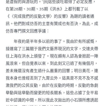
是虛假的與游玩的。”[8]這些談吐取得了必定反應，
在第28期、30期、35期《洪水》上都刊載了以
《〈完成我們的反動文學〉的反響》為題的讀者通
訊。他們對成仿吾的主意有贊成也有否決，為此，成
仿吾專門撰文回應爭議：
年夜約是半年多以前的事了。我由於有所感慨，
接連寫了三篇關于我們文藝界現況的文字，交達夫帶
往上海在洪水上頒發了。現在頗有人認為會掀起一陣
風浪來，但自覺表以來，到此刻又已過了有幾個月，
差未幾還沒有產生過什么嚴重的回響；明日黃花，連
我本身也曾經丟到了九霄云外。這真是不克不及不感
激我們的公民反動，由於在反動的時期，反動的急劇
舉動與這舉動而變更的短長關系，這些占據了全平易
近中認識的中間，所以我此次拋出的小石頭所應誘起