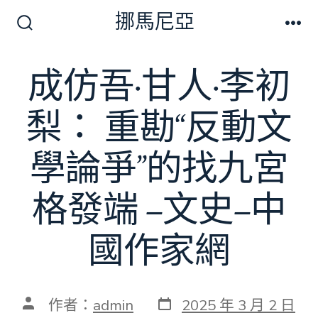
跳
挪馬尼亞
至
搜
選
尋
單
主
切
成仿吾·甘人·李初
要
換
開
內
關
梨： 重勘“反動文
容
學論爭”的找九宮
格發端 –文史–中
國作家網
發
文
作者：
admin
2025 年 3 月 2 日
表
章