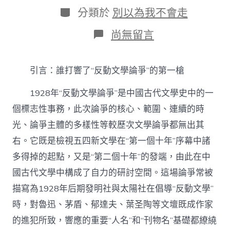
日
作
分
分類於
別以為我不會走
期
者
類
在
尚無留言
〈成
仿
吾
引言：誰打響了“反動文學論爭”的第一槍
·
甘
1928年“反動文學論爭”是中國古代文學史中的一
人
·
個標志性事務，此次論爭的核心、範圍、連續的時
李
光、論爭主體的多樣性等較歷次文學論爭都無出其
初
梨：
右。它既是檢視五四新文學在“第一個十年”序幕中諸
重
勘
多得掉的起點，又是“第二個十年”的發端，由此在中
“反
國古代文學中構成了自力的研討空間。這場論爭常被
動
文
描寫為1928年后期發明社與太陽社在倡導“反動文學”
學
時，對魯迅、茅盾、郁達夫、葉圣陶等文壇既成作家
論
爭”
的進犯所致，響應的重要“人名”和“刊物名”基礎都繚繞
的