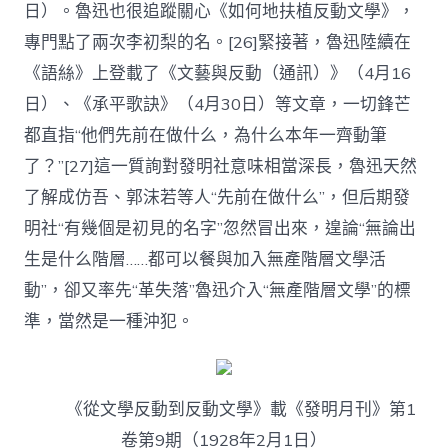
日）。魯迅也很追蹤關心《如何地扶植反動文學》，
專門點了兩次李初梨的名。[26]緊接著，魯迅陸續在
《語絲》上登載了《文藝與反動（通訊）》（4月16
日）、《承平歌訣》（4月30日）等文章，一切鋒芒
都直指“他們先前在做什么，為什么本年一齊動筆
了？”[27]這一質詢對發明社意味相當深長，魯迅天然
了解成仿吾、郭沫若等人“先前在做什么”，但后期發
明社“有幾個是初見的名字”忽然冒出來，遑論“無論出
生是什么階層……都可以餐與加入無產階層文學活
動”，卻又率先“革失落”魯迅介入“無產階層文學”的標
準，當然是一種沖犯。
《從文學反動到反動文學》載《發明月刊》第1
卷第9期（1928年2月1日）