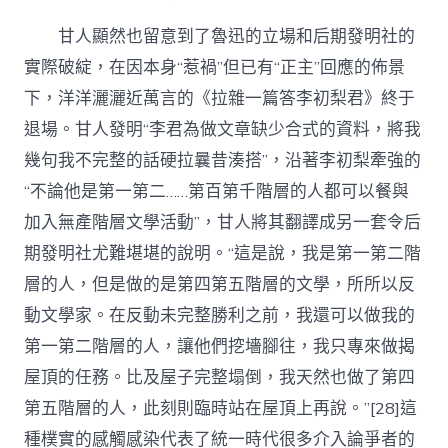
甘人顯然也留意到了魯迅的立場和后期發明社的
實際破綻，在因本身“惹禍”但已有“正主”回應的佈景
下，洋洋灑灑近萬言的《拉雜一篇答李初梨君》終于
退場。甘人發明“李君為做文章缺少合式的資料，將我
幾句我不完整的話硬拉曩昔湊搭”，沿著李初梨牽強的
“不論他是第一第二……第百第千階層的人都可以餐與
加入無產階層文學活動”，甘人將其翻譯成另一套令后
期發明社尤難堪堪的說明。“這是說，我是第一第二階
層的人，但是做的是第四第五階層的文學，所所以反
動文學家。在反動未完整勝利之前，我還可以做我的
第一第二階層的人，讓他們挖墻腳往，我只專來做揭
屋頂的任務。比及屋子完整塌倒，我天然也做了第四
第五階層的人，此刻則臨時站在屋頂上再說。”[28]這
種樸實的感觸感染代表了統一時代很多介入論爭者的