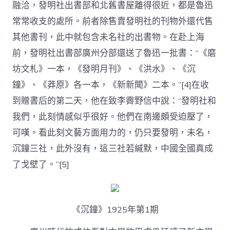
融洽，發明社出書部和北舊書屋離得很近，都是魯迅
常常收支的處所。前者除售賣發明社的刊物外還代售
其他書刊，此中就包含未名社的出書物。在赴上海
前，發明社出書部廣州分部還送了魯迅一批書：“《磨
坊文札》一本，《發明月刊》、《洪水》、《沉
鐘》、《莽原》各一本，《新新聞》二本。”[4]在收
到贈書后的第二天，他在致李霽野信中說：“發明社和
我們，此刻情感似乎很好。他們在南邊頗受迫壓了，
可嘆。看此刻文藝方面用力的，仍只要發明，未名，
沉鐘三社，此外沒有，這三社若緘默，中國全國真成
了戈壁了。”[5]
《沉鐘》1925年第1期