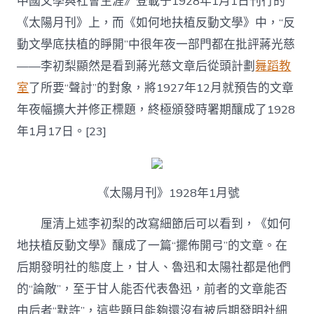
中國文學與社會生涯》登載于1928年1月1日刊行的
《太陽月刊》上，而《如何地扶植反動文學》中，“反
動文學底扶植的睜開”中很年夜一部門都在批評蔣光慈
——李初梨顯然是看到蔣光慈文章后從頭計劃
舞蹈教
室
了所要“聲討”的對象，將1927年12月就預告的文章
年夜幅擴大并修正標題，終極頒發時署期釀成了1928
年1月17日。[23]
《太陽月刊》1928年1月號
厘清上述李初梨的改寫細節后可以看到，《如何
地扶植反動文學》釀成了一篇“擺佈開弓”的文章。在
后期發明社的態度上，甘人、魯迅和太陽社都是他們
的“論敵”，至于甘人能否代表魯迅，前者的文章能否
由后者“默許”，這些題目能夠還沒有被后期發明社細