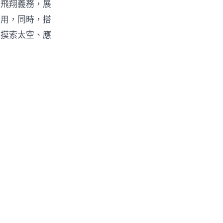
次飛翔義務，展
利用，同時，搭
進摸索太空、應