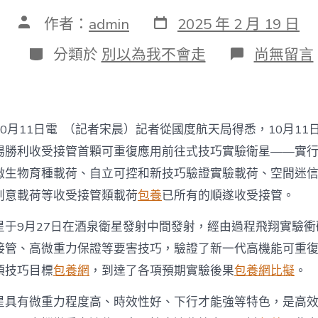
發
文
作者：
admin
2025 年 2 月 19 日
表
章
日
作
分
在
分類於
別以為我不會走
尚無留言
期
者
類
〈我
國
收
受
接
0月11日電 （記者宋晨）記者從國度航天局得悉，10月11日
管
首
場勝利收受接管首顆可重復應用前往式技巧實驗衛星——實
顆
微生物育種載荷、自立可控和新技巧驗證實驗載荷、空間迷
可
甜
創意載荷等收受接管類載荷
包養
已所有的順遂收受接管。
心
查
星于9月27日在酒泉衛星發射中間發射，經由過程飛翔實驗
包
接管、高微重力保證等要害技巧，驗證了新一代高機能可重
養
網
項技巧目標
包養網
，到達了各項預期實驗後果
包養網比擬
。
重
復
星具有微重力程度高、時效性好、下行才能強等特色，是高
應