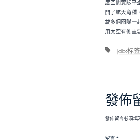
度空間實驗平
開了航天育種
載多個國際一
用太空有側重
標
[db:标签
籤
發佈
發佈留言必須填
留言
*