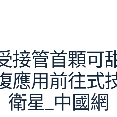
受接管首顆可
復應用前往式
衛星_中國網