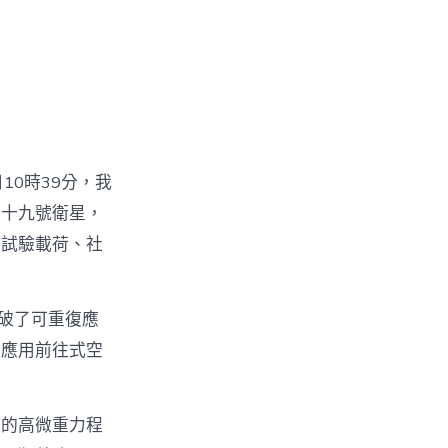
10時39分，我
行十九號衛星，
信試驗載荷、社
衝破了可重復應
復應用前往式空
效的高微重力程