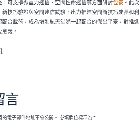
用
臺，可支撐微重力迷信、空間性命迷信等方面研討
包養
。此
前
、新技巧驗證與空間迷信試驗，出力推進空間新技巧成長和
往
式
起配合載荷，成為增進航天堂際一起配合的傑出平臺，對推
技
要意義。
巧
實
驗
]
衛
星
_
中
國
網〉
中
留言
寫的電子郵件地址不會公開。
必填欄位標示為
*