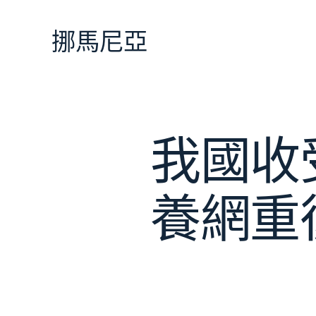
跳
至
挪馬尼亞
主
要
內
容
我國收
養網重