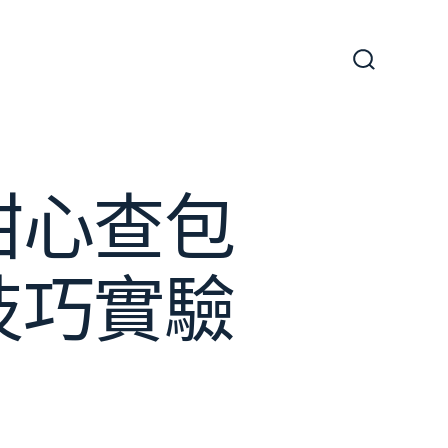
搜
尋
切
換
開
關
甜心查包
技巧實驗