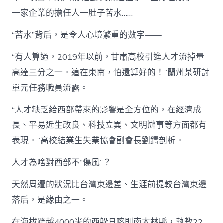
一家企業的擔任人一肚子苦水……
“苦水”背后，是令人心境繁重的數字——
“有人算過，2019年以前，甘肅高校引進人才流掉量
高達三分之一。這在東南，怕還算好的！”蘭州某研討
單元任務職員流露。
“人才缺乏給西部帶來的影響是全方位的，在經濟成
長、平易近生改良、科技立異、文明辦事等方面都有
表現。”高校結業生失業協會副會長劉鑄剖析。
人才為啥對西部不“傷風”？
天然周遭的狀況比台灣東邊差、生涯前提較台灣東邊
落后，是緣由之一。
在海拔跨越4000米的西躲日喀則南木林縣，執教22