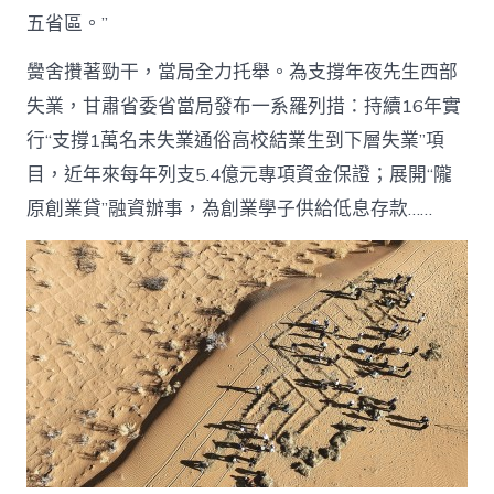
五省區。”
黌舍攢著勁干，當局全力托舉。為支撐年夜先生西部
失業，甘肅省委省當局發布一系羅列措：持續16年實
行“支撐1萬名未失業通俗高校結業生到下層失業”項
目，近年來每年列支5.4億元專項資金保證；展開“隴
原創業貸”融資辦事，為創業學子供給低息存款……