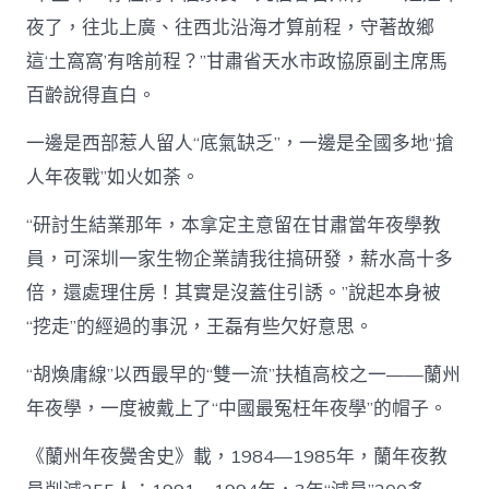
夜了，往北上廣、往西北沿海才算前程，守著故鄉
這‘土窩窩’有啥前程？”甘肅省天水市政協原副主席馬
百齡說得直白。
一邊是西部惹人留人“底氣缺乏”，一邊是全國多地“搶
人年夜戰”如火如荼。
“研討生結業那年，本拿定主意留在甘肅當年夜學教
員，可深圳一家生物企業請我往搞研發，薪水高十多
倍，還處理住房！其實是沒蓋住引誘。”說起本身被
“挖走”的經過的事況，王磊有些欠好意思。
“胡煥庸線”以西最早的“雙一流”扶植高校之一——蘭州
年夜學，一度被戴上了“中國最冤枉年夜學”的帽子。
《蘭州年夜黌舍史》載，1984—1985年，蘭年夜教