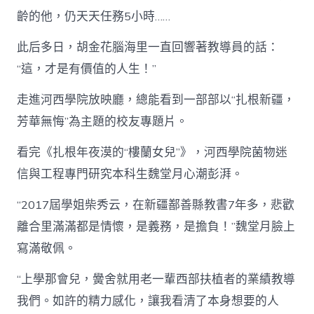
齡的他，仍天天任務5小時……
此后多日，胡金花腦海里一直回響著教導員的話：
“這，才是有價值的人生！”
走進河西學院放映廳，總能看到一部部以“扎根新疆，
芳華無悔”為主題的校友專題片。
看完《扎根年夜漠的“樓蘭女兒”》，河西學院菌物迷
信與工程專門研究本科生魏堂月心潮彭湃。
“2017屆學姐柴秀云，在新疆鄯善縣教書7年多，悲歡
離合里滿滿都是情懷，是義務，是擔負！”魏堂月臉上
寫滿敬佩。
“上學那會兒，黌舍就用老一輩西部扶植者的業績教導
我們。如許的精力感化，讓我看清了本身想要的人