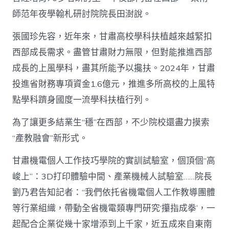
師范年夜學翰札研討院院長田澍說。
張國珍先容，近年來，甘肅高校學科扶植越來越緊扣
西部成長需求。盡管甘肅財力無限，但對能推進西部
成長的上風學科，盡其所能予以攙扶。2024年，甘肅
投進省財務專項資金1.6億元，推進多所高校的上風特
點學科躋身國度一流學科扶植行列。
為了讓更多結業生“穩”在西部，不少院校還盡力摸索
“產教融會”新形式。
甘肅機電個人工作技巧學院的實訓試驗室，個頂個“高
峻上”：3D打印體驗中間、產業機械人試驗室……院長
劉乃君告知記者：“我們依托省機電個人工作教導團體
等行業組織，帶動全省機電類專門研究‘攥指成拳’，一
起配合企業從幾十家增添到上千家，近五成來自東南