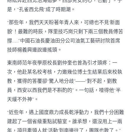
紛紜奔赴西北沿海追夢。西部兒女的心，也動了。于
是，“孔雀西北飛”成了時期潮。
“那些年，我們天天盼著年青人來，可總也不見‘新面
貌’！最難的時辰，隊里技巧崗只剩下兩三個教員傅苦
撐……”中國石油長慶油田分公司油氣工藝研討院首席
技師楊義興邊說邊搖頭。
東南師范年夜學原校長劉仲奎也曾為引才頭疼：一
次，他赴某名校考核，力邀幾位博士生結業后來校執
教，獲得的答覆卻“驚人地分歧”——“對不起，劉教
員，西安以西我們是不斟酌的”。一句話，噎得他“半
天緩不外神”。
“近些年，遇上國度鼎力成長乾淨動力，我們十分困難
建起了一個省級重點試驗室。誰承想，還沒用上一兩
年，項目牽頭人就‘活動’到南邊往了，團隊也散了。”