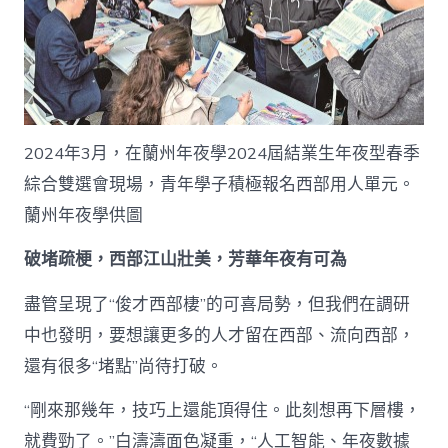
2024年3月，在蘭州年夜學2024屆結業生年夜型春季
綜合雙選會現場，青年學子積極報名西部用人單元。
蘭州年夜學供圖
破堵疏梗，西部江山壯美，芳華年夜有可為
盡管呈現了“俊才西部棲”的可喜局勢，但我們在調研
中也發明，要想讓更多的人才留在西部、流向西部，
還有很多“堵點”尚待打破。
“剛來那幾年，技巧上還能頂得住。此刻想再下層樓，
就費勁了。”白濤濤面色凝重，“人工智能、年夜數據