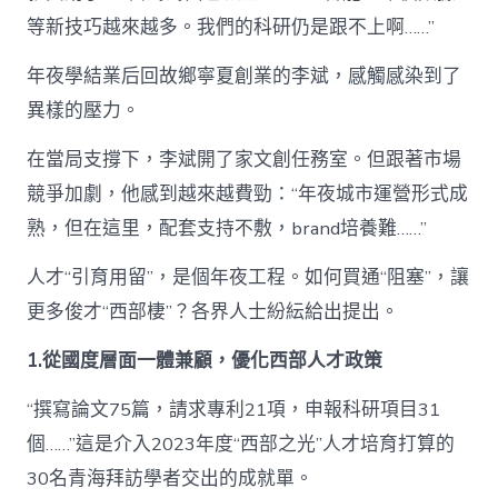
等新技巧越來越多。我們的科研仍是跟不上啊……”
年夜學結業后回故鄉寧夏創業的李斌，感觸感染到了
異樣的壓力。
在當局支撐下，李斌開了家文創任務室。但跟著市場
競爭加劇，他感到越來越費勁：“年夜城市運營形式成
熟，但在這里，配套支持不敷，brand培養難……”
人才“引育用留”，是個年夜工程。如何買通“阻塞”，讓
更多俊才“西部棲”？各界人士紛紜給出提出。
1.從國度層面一體兼顧，優化西部人才政策
“撰寫論文75篇，請求專利21項，申報科研項目31
個……”這是介入2023年度“西部之光”人才培育打算的
30名青海拜訪學者交出的成就單。