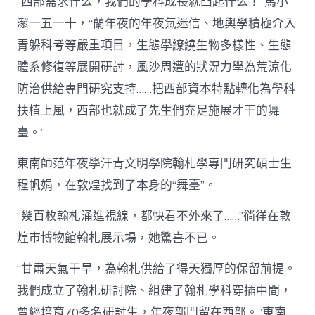
“西部需求什么，我們的學科成長就凸起什么！”馬小
潔一五一十，“蘭年夜的年夜氣迷信、地輿學積極介入
青躲科考等嚴重項目，生態學繚繞生物多樣性、生態
體系修復等展開研討，風沙周遭的狀況力學為荒涼化
防治供給專門研究支持……把西部資本特點轉化為學科
扶植上風，西部也就成了先生們充足施展才干的舞
臺。”
東南師范年夜學汗青文明學院翰札學專門研究碩士生
程帆娟，在敦煌找到了本身的“舞臺”。
“幾百枚翰札涌進視線，都快看不外來了……”徜徉在敦
煌市博物館翰札展示場，她驚喜不已。
“甘肅天氣干旱，為翰札供給了得天獨厚的保留前提。
我們成立了翰札研討院、組建了翰札學科穿插中間，
曾經培育70多名研討生，年夜部門留在西部。”東南