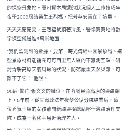
的探空景象站。蘭州資本周遭的狀況個人工作技巧年
夜學2009屆結業生王烈福，把芳華安置在了這里。
天天天蒙蒙亮，王烈福就頂著冷風，警惕翼翼地將數
字探空儀送進3萬米地面。
“我們監測到的數據，要第一時光傳給中國景象局。這
些景象材料能補充可可西里無人區的不雅測空缺，研
討青躲高原天氣周遭的狀況、防范嚴重天然災難，可
離不了它！”他說。
95后“警花”張文文的職位，在喀喇昆侖高原的邊疆線
上。5年前，從甘肅政法年夜學公循分院結業后，這
位秀氣干練的女孩離開新疆邊檢總站喀什邊疆治理支
隊，成為一名移平易近治理差人。