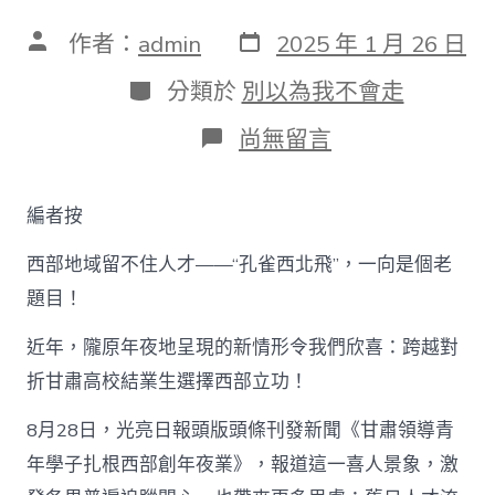
發
文
作者：
admin
2025 年 1 月 26 日
表
章
日
作
分
分類於
別以為我不會走
期
者
類
在
尚無留言
〈扎
根
查
編者按
包
養
西部地域留不住人才——“孔雀西北飛”，一向是個老
網
心
題目！
得
西
近年，隴原年夜地呈現的新情形令我們欣喜：跨越對
部，
新
折甘肅高校結業生選擇西部立功！
時
期
8月28日，光亮日報頭版頭條刊發新聞《甘肅領導青
學
年學子扎根西部創年夜業》，報道這一喜人景象，激
子
如