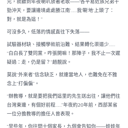
元，就聽到年夜喇叭放著老歌——‘各平易近族兄弟干
勁沖天，要讓邊境處處勝江南’……我‘唰’地‘上頭’了：
對，就是為這！”
可沒多久，低落的情感直往下失落——
試驗器材缺、接觸學術前沿難、結果轉化渠道少……
“白白長了雙同黨，咋張開嘛！那陣子，我不止一次遲
疑過：走，仍是留？”趙靚說。
莫說“外來者”信念缺乏，就連當地人，也難免在不雅
念上“打偏偏”。
“辦教導，就是要把我們這里的先生送出往，讓他們往
台灣東邊，有個好前程……”年夜約20年前，西部某省
一位分擔教導的擔任人曾表現。
“早些年，你往問十個家長，九個會告知你——娃娃年