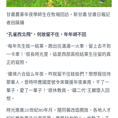
甘肅農業年夜學師生在牧場回訪。新甘肅·甘肅日報記
者田蹊攝
“孔雀西北飛”，何故留不住，年年胡不回
“每年先生娃一結業，跑出往滿滿一火車、留上去不到
一卡車！”很長時光里，這是西部高校結業生往留的真
正的寫照。
“邊境六合這么年夜，咋就留不住娃娃們？想想我怙恃
那輩人，昔時呼應國度號令來聲援年夜東南，干了一
輩子，愛了一輩子！”退休教員、“疆二代”王麗墮入回
想。
時光進進20世紀80年月。隨同著改造開放，各地人才