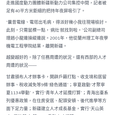
走進國度動力團體新疆新動力公司集控中間，記者被
足有40平方米鉅細的把持年夜屏吸引了。
“曩昔電線、電塔出毛病，得派好幾小我往現場檢討。
此刻，只需鼠標一點，‘病灶’就找到啦。”公司副總司
理趙小龍邊操縱邊說。2001年，他從蘭州理工年夜學
機電工程學院結業，離開新疆。
越變越好的，除了任務周遭的狀況，還有西部的人才
周遭的狀況——
甘肅頒布人才辦事卡，開辟戶籍打點、收支境和居留
辦事、稅收減免等9條“綠色通道”；寧夏啟動“才聚寧
夏1134舉動”，實行“青年人才延攬打算”；青海出臺系
列優惠政策，在住房安居、配頭安頓、後代進學等方
面下足力量；新疆建立人才成長基金，實行“天山英