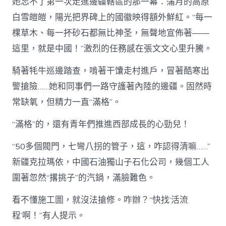
她忘不了第一次走進邊疆轄區的那一幕：蒲月的高原
白雪皚皚，陽光把界碑上的國徽映得額外鮮紅。“每一
棵草木、每一抔砂石都無比神圣，無聲地宣佈著——
這里，就是中國！”激烈的任務感在張文文心里升騰。
騎著牦牛巡邊踏查，啃著干馕走村進戶，冒著酷寒出
警搶險……她和同事們一路守護著內陸的邊疆。固然時
常缺氧，但精力一直“滿格”。
“滿格”的，還有青年們推進西部成長的心勁兒！
“50多個閥門，七彎八拐的管子，這，咋認得清嘛……”
新疆克拉瑪依，中國石油獨山子石化公司，幾個工人
圍著忽然“撂挑子”的汽鍋，滿臉難色。
看不懂施工圖，就沒法搶修。咋辦？“快找‘活流
程’啊！”有人提示。