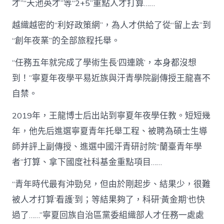
才”“天池英才”等“2+5”重點人才打算……
越織越密的“利好政策網”，為人才供給了從“留上去”到
“創年夜業”的全部旅程托舉。
“任務五年就完成了學術生長‘四連跳’，本身都沒想
到！”寧夏年夜學平易近族與汗青學院副傳授王龍喜不
自禁。
2019年，王龍博士后出站到寧夏年夜學任教。短短幾
年，他先后進選寧夏青年托舉工程、被聘為碩士生導
師并評上副傳授、進選中國汗青研討院“蘭臺青年學
者”打算、拿下國度社科基金重點項目……
“青年時代最有沖勁兒，但由於剛起步、結果少，很難
被人才打算‘看護’到；等結果夠了，科研‘黃金期’也快
過了……”寧夏回族自治區黨委組織部人才任務一處處