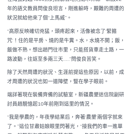
年的語文教員閆俊良坦言，剛進躲時，艱難的周遭的
狀況就給他來了個“上馬威”。
“高原反映確切兇猛，頭疼起來，活像被念了‘緊箍
咒’！住的是平房、燒的是牛糞。水，水燒不開；飯，
飯做不熟。想出趟門往市里，只能搭貨車走土路，一
路波動，往返至多兩三天……”閆俊良苦笑。
除了天然周遭的狀況、生涯前提這些原因，以前，成
才周遭的狀況也如一道障壁，豎在學子眼前。
端詳著現在裝備齊備的試驗室，新疆農墾迷信院副研
討員趙靚憶起10年前剛到這里的情況。
“我是學農的，年夜學結業后，奔著‘農墾’兩個字就來
了。”這位甘肅姑娘眼里閃著光，“接我們的車一進單