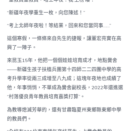
“新疆年夜學重生一枚，向您陳述！”
“考上北師年夜啦！等結業，回來和您當同事……”
這個寒假，一條條來自先生的捷報，讓董宏亮實在高
興了一陣子。
來昆玉15年，他把一個個娃娃培育成才，地點黌舍
——新疆生孩子扶植兵團第十四師二二四團中學的高
考升學率從兩三成增至八九成；這塊年夜地也成績了
他，年事悄悄，不單成為黌舍副校長，2022年還進選
“村落優良青年教員培育嘉獎打算”。
為教導熄滅芳華的，還有甘肅臨夏州東鄉縣東鄉中學
的教員們。