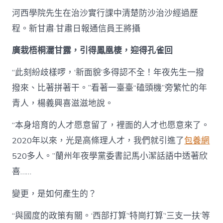
河西學院先生在治沙實行課中清楚防沙治沙經過歷
程。新甘肅·甘肅日報通信員王將攝
廣栽梧桐灑甘露，引得鳳凰棲，迎得孔雀回
“此刻紛歧樣啰，‘新面貌’多得認不全！年夜先生一撥
撥來、比著拼著干。”看著一臺臺“磕頭機”旁繁忙的年
青人，楊義興喜滋滋地說。
“本身培育的人才愿意留了，裡面的人才也愿意來了。
2020年以來，光是高條理人才，我們就引進了
包養網
520多人。”蘭州年夜學黨委書記馬小潔話語中透著欣
喜……
變更，是如何產生的？
“與國度的政策有關。‘西部打算’‘特崗打算’‘三支一扶’等