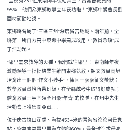
“全校有231位東南師年夜結業生，占黌舍教員的
95%。他們為東鄉教導立年夜功啦！”東鄉中黌舍長劉
國材衝動地說。
東鄉縣曾屬于“三區三州”深度貧苦地域。兩年前，全
縣第一所自力高中東鄉中學建成啟用，“教員急缺”成
了浩劫題。
“哪里需求教導的火種，我們就往哪里！”東南師年夜
激勵領導一批批結業生離開東鄉執教。語文教員高旭
培育出一個個“作文小妙手”，捧回一張張征文獎狀；
數學教員董培所帶班級，在全縣統考中取得好成就；
體育教員王寧率領全州最“年青”的校隊，在州中先生
活動會上獲集團亞軍……
位于唐古拉山深處、海拔4534米的青海省沱沱河景象
站，空氣含氧量只要海立體的60%，是全球海拔最高