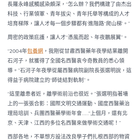
長羅永峰感觸感染頗深，“怎么辦？我們構建了由杰出
科技、行業領軍、青年拔尖、青年托舉等構成的人才
培育梯隊，讓人才每一個步驟都有‘進階路’‘爬山梯’。”
周密的政策庇護，讓人才“憑風而起、年夜鵬展翼”。
“2004年
包養網
，我剛從甘肅西醫藥年夜學結業離開
石河子，就獲得了全國名西醫袁今奇教員的悉心領
導。”石河子年夜學從屬西醫病院副院長張選明說，這
得益于病院建立的“師徒結對軌制”。
“這里離患者近，離學術前沿也很近。”張選明指著墻
上的一張張合影：國際文明交通運動、國度西醫藥治
理局培訓、兵團西醫藥學術年會……“上個月，還有北
京、天津、江西的多位名西醫來做學術交通呢！”
西部各地，不單想方設法改良學子們扎根西部的物資