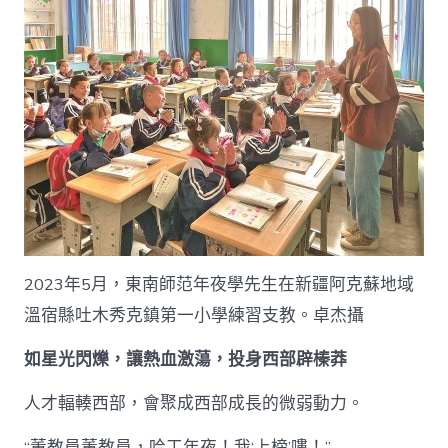
2023年5月，東南師范年夜學先生在新疆阿克蘇地域
溫宿縣吐木秀克鎮第一小學練習支教。卓杰攝
如星光閃爍，讓熱血激蕩，投身西部辟榛莽
人才輻輳西部，會聚成西部成長的微弱動力。
“董教員董教員，哈工年夜！我‘上榜’嘍！”