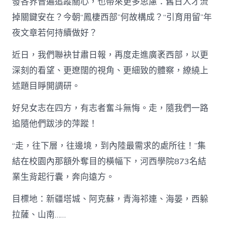
發各界普遍追蹤關心，也帶來更多思慮：舊日人才流
許
選
掉關鍵安在？今朝“鳳棲西部”何故構成？“引育用留”年
擇！
夜文章若何持續做好？
——
甘
近日，我們聯袂甘肅日報，再度走進廣袤西部，以更
肅
高
深刻的看望、更遼闊的視角、更細致的體察，繚繞上
校
述題目睜開調研。
結
業
生
好兒女志在四方，有志者奮斗無悔。走，隨我們一路
西
追隨他們跋涉的萍蹤！
部
創
“走，往下層，往邊境，到內陸最需求的處所往！”集
業
的
結在校園內那額外奪目的橫幅下，河西學院873名結
故
業生背起行囊，奔向遠方。
事
與
啟
目標地：新疆塔城、阿克蘇，青海祁連、海晏，西躲
發
拉薩、山南……
_