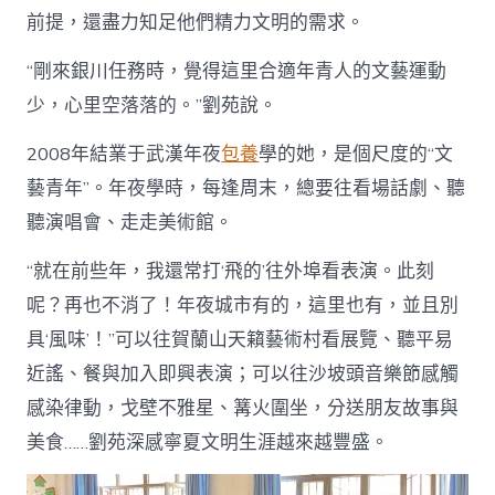
前提，還盡力知足他們精力文明的需求。
“剛來銀川任務時，覺得這里合適年青人的文藝運動
少，心里空落落的。”劉苑說。
2008年結業于武漢年夜
包養
學的她，是個尺度的“文
藝青年”。年夜學時，每逢周末，總要往看場話劇、聽
聽演唱會、走走美術館。
“就在前些年，我還常打‘飛的’往外埠看表演。此刻
呢？再也不消了！年夜城市有的，這里也有，並且別
具‘風味’！”可以往賀蘭山天籟藝術村看展覽、聽平易
近謠、餐與加入即興表演；可以往沙坡頭音樂節感觸
感染律動，戈壁不雅星、篝火圍坐，分送朋友故事與
美食……劉苑深感寧夏文明生涯越來越豐盛。