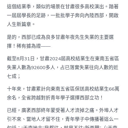
中
這個結業季，類似的場景在甘肅很多高校演出。踏著
國
網〉
一屆屆學長的足跡，一批批學子奔向內陸西部，開啟
中
人生新篇章。
是的，西部已成為良多甘肅年夜先生失業的主要選
擇！稀有據為證——
截至8月31日，甘肅2024屆高校結業生在東南五省區
失業人數為92600多人，占已落實失業往向人數的近
七成；
十年來，甘肅累計向東南五省區保送高校結業生66萬
余名，全省跨越對折青年學子選擇西部立功！
已經，廣袤西部終年蒙受著人才流掉之痛。外埠人才
引不來、當地人才留不住，青年學子中傳播著這么一