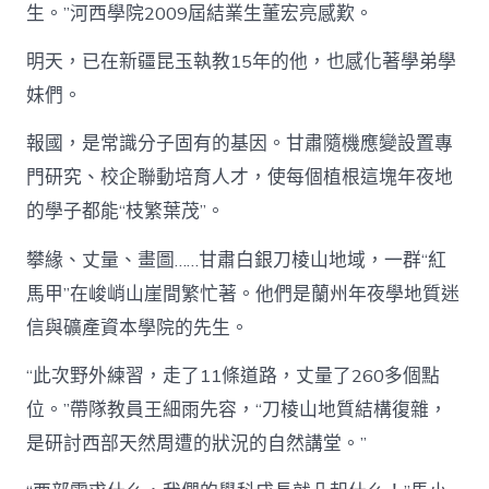
生。”河西學院2009屆結業生董宏亮感歎。
明天，已在新疆昆玉執教15年的他，也感化著學弟學
妹們。
報國，是常識分子固有的基因。甘肅隨機應變設置專
門研究、校企聯動培育人才，使每個植根這塊年夜地
的學子都能“枝繁葉茂”。
攀緣、丈量、畫圖……甘肅白銀刀棱山地域，一群“紅
馬甲”在峻峭山崖間繁忙著。他們是蘭州年夜學地質迷
信與礦產資本學院的先生。
“此次野外練習，走了11條道路，丈量了260多個點
位。”帶隊教員王細雨先容，“刀棱山地質結構復雜，
是研討西部天然周遭的狀況的自然講堂。”