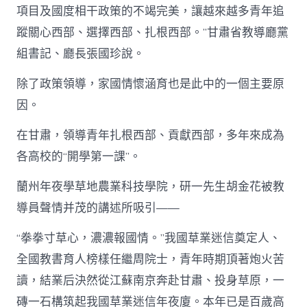
項目及國度相干政策的不竭完美，讓越來越多青年追
蹤關心西部、選擇西部、扎根西部。”甘肅省教導廳黨
組書記、廳長張國珍說。
除了政策領導，家國情懷涵育也是此中的一個主要原
因。
在甘肅，領導青年扎根西部、貢獻西部，多年來成為
各高校的“開學第一課”。
蘭州年夜學草地農業科技學院，研一先生胡金花被教
導員聲情并茂的講述所吸引——
“拳拳寸草心，濃濃報國情。”我國草業迷信奠定人、
全國教書育人榜樣任繼周院士，青年時期頂著炮火苦
讀，結業后決然從江蘇南京奔赴甘肅、投身草原，一
磚一石構筑起我國草業迷信年夜廈。本年已是百歲高