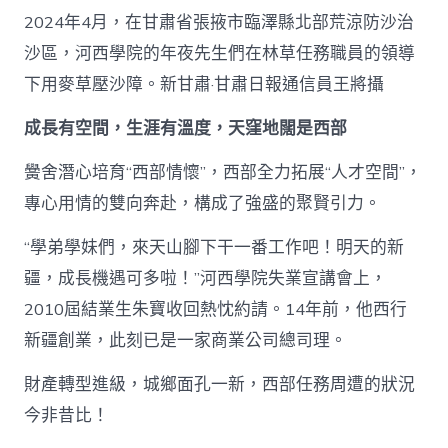
2024年4月，在甘肅省張掖市臨澤縣北部荒涼防沙治
沙區，河西學院的年夜先生們在林草任務職員的領導
下用麥草壓沙障。新甘肅·甘肅日報通信員王將攝
成長有空間，生涯有溫度，天窪地闊是西部
黌舍潛心培育“西部情懷”，西部全力拓展“人才空間”，
專心用情的雙向奔赴，構成了強盛的聚賢引力。
“學弟學妹們，來天山腳下干一番工作吧！明天的新
疆，成長機遇可多啦！”河西學院失業宣講會上，
2010屆結業生朱寶收回熱忱約請。14年前，他西行
新疆創業，此刻已是一家商業公司總司理。
財產轉型進級，城鄉面孔一新，西部任務周遭的狀況
今非昔比！