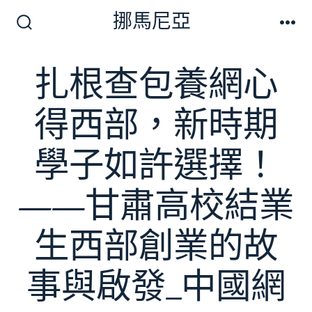
跳
挪馬尼亞
至
搜
選
尋
單
主
切
扎根查包養網心
要
換
開
內
關
得西部，新時期
容
學子如許選擇！
——甘肅高校結業
生西部創業的故
事與啟發_中國網