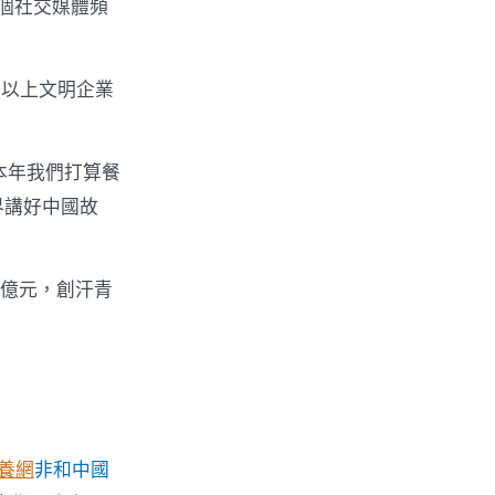
個社交媒體頻
圍以上文明企業
本年我們打算餐
界講好中國故
萬億元，創汗青
養網
非和中國