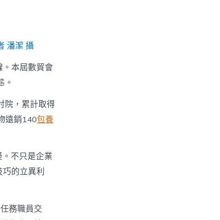
 潘潔 攝
線。本屆數貿會
態。
討院，累計取得
遠銷140
包養
疑。不只是企業
技巧的立異利
與任務職員交