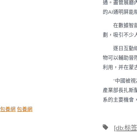
通。盡管展廳
的AI通明屏能
在數據智能
劃，吸引不少
逐日互動
物可以輔助晉
利用，并在蒙
“中國被
產業部長扎斯
系的主要機會
包養網
包養網
標
[db:标签
籤