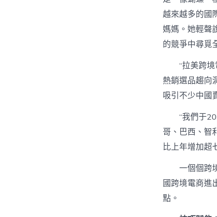
越來越多的國
媽媽。她輕聲
的競爭中尋覓
“拉美跨境
熱銷選品趨向
吸引不少中國
“我們于20
哥、巴西、智
比上年增加超
一個個跨
國跨境電商進出
點。