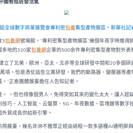
 中國智造迸發活氣
屆全球數字商業展覽會專利密
包養
集型產物展區。新華社記者
會3
包養網
號場館，“專利密集型產物展區”幾個年夜字映進視
多地的320家
包養網
企業的500余件專利密集型產物對外表
建立了北美、歐洲、亞太、北非等全球研發中間和20多個研
1萬項。恰是憑仗這些立異研發，我們的斷路器、變壓器等產物
域。”正泰團體展臺擔任人告知記者。
覺。 ，但也得像個男人，免得突如其來的變化太大，讓人起
利技巧，人工智能、云盤算、5G、年夜數據、區塊鏈等數字
國外貿成長供給新引擎。
訊飛展臺，幾名非洲不雅眾正經由過程一款多語種AI通明屏