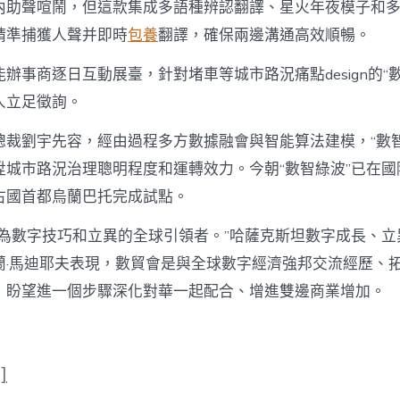
內助聲喧鬧，但這款集成多語種辨認翻譯、星火年夜模子和
精準捕獲人聲并即時
包養
翻譯，確保兩邊溝通高效順暢。
辦事商逐日互動展臺，針對堵車等城市路況痛點design的“
人立足徵詢。
總裁劉宇先容，經由過程多方數據融會與智能算法建模，“數智
陞城市路況治理聰明程度和運轉效力。今朝“數智綠波”已在國
古國首都烏蘭巴托完成試點。
視為數字技巧和立異的全球引領者。”哈薩克斯坦數字成長、立
蘭·馬迪耶夫表現，數貿會是與全球數字經濟強邦交流經歷、
，盼望進一個步驟深化對華一起配合、增進雙邊商業增加。
]