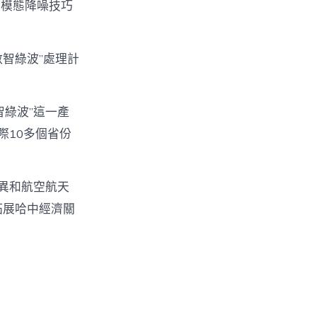
多模態降噪技巧
數智綠波”處理計
綠波”這一產
際10多個省份
異和航空航天
拓展哈中經濟關