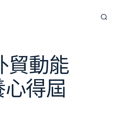
搜
尋
切
換
開
關
外貿動能
養心得屆