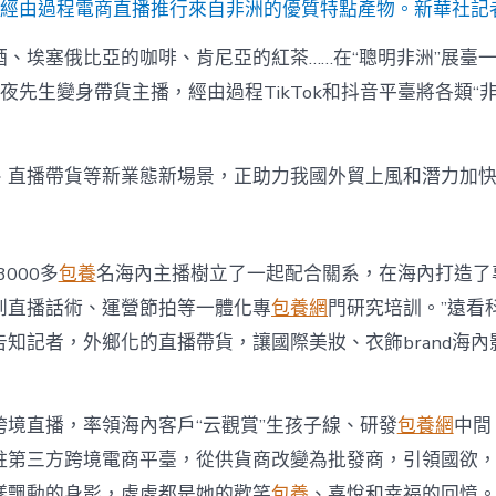
生經由過程電商直播推行來自非洲的優質特點產物。新華社記
酒、埃塞俄比亞的咖啡、肯尼亞的紅茶……在“聰明非洲”展臺
夜先生變身帶貨主播，經由過程TikTok和抖音平臺將各類“
、直播帶貨等新業態新場景，正助力我國外貿上風和潛力加
3000多
包養
名海內主播樹立了一起配合關系，在海內打造了
到直播話術、運營節拍等一體化專
包養網
門研究培訓。”遠看
知記者，外鄉化的直播帶貨，讓國際美妝、衣飾brand海內
跨境直播，率領海內客戶“云觀賞”生孩子線、研發
包養網
中間
駐第三方跨境電商平臺，從供貨商改變為批發商，引領國欲
樣飄動的身影，處處都是她的歡笑
包養
、喜悅和幸福的回憶。