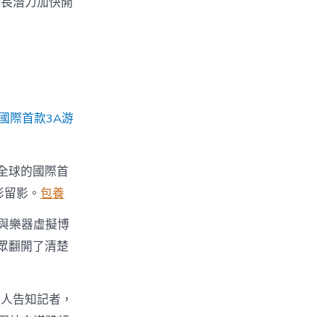
成長潛力加快開
國際首款3A游
行全球的國際首
影留影。
包養
與樂器虛擬博
眾翻開了清楚
任人告知記者，