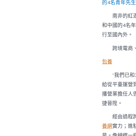
的4名青年先
南非的紅
和中國的4名年
行至國內外。
跨境電商
包養
“我們已和
給從平臺運營
播營業擔任人告
捷晉陞。
經由過程
養網
實力；進
是。像蝴蝶一