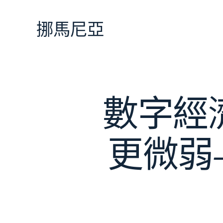
跳
至
挪馬尼亞
主
要
內
容
數字經
更微弱