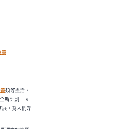
包養
包養
類等盡活，
全新計劃……9
首展，為人們浮