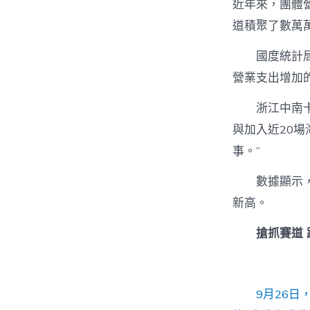
近年來，團體
道積聚了數萬
國度統計
營業支出增加的
浙江中南
與加入近20場
事。”
數據顯示
新高。
搶抓賽道 
9
月26日