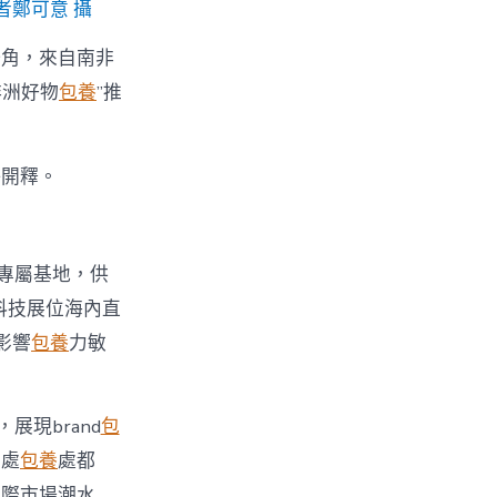
者鄭可意 攝
一角，來自南非
非洲好物
包養
”推
快開釋。
專屬基地，供
科技展位海內直
影響
包養
力敏
，展現brand
包
，處
包養
處都
際市場潮水……