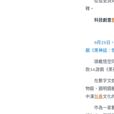
從這里洞
釋。
科技創意
9月25
戲《黑神話：
頭戴悟空同
款3A游戲《黑
在數字文娛
物館、圓明園
中漢
包養
文化
作為一家