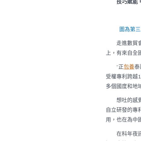
技巧賦能
圖為第三
走進數貿
上，有來自全國
“正
包養
泰
受權專利跨越
多個國度和地
想吐的感
自立研發的專
用，也在為中
在科年夜