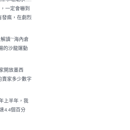
話，一定會嚇到
有發瘋，在劇烈
解讀”“海內倉
場的沙龍運動
家開放墨西
的賣家多少數字
年上半年，我
4.4個百分