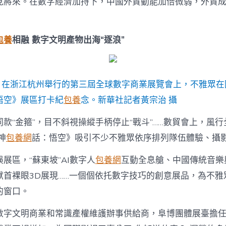
見將來。在數字經濟加持下，中國外貿動能加倍微弱，外貿
三
找
包
養
包養
相融 數字文明產物出海“逐浪”
心
得
屆
數
貿
日，在浙江杭州舉行的第三屆全球數字商業展覽會上，不雅眾在
會
悟空》展區打卡紀
包養
念。新華社記者黃宗治 攝
察
看〉
款“金箍”，目不斜視操縱手柄停止“戰斗”……數貿會上，風
中
神
包養網
話：悟空》吸引不少不雅眾依序排列隊伍體驗、攝
展區，“蘇東坡”AI數字人
包養網
互動全息艙、中國傳統音樂
獸首裸眼3D展現……一個個依托數字技巧的創意展品，為不雅
的窗口。
數字文明商業和常識產權維護辦事供給商，阜博團體展臺擔