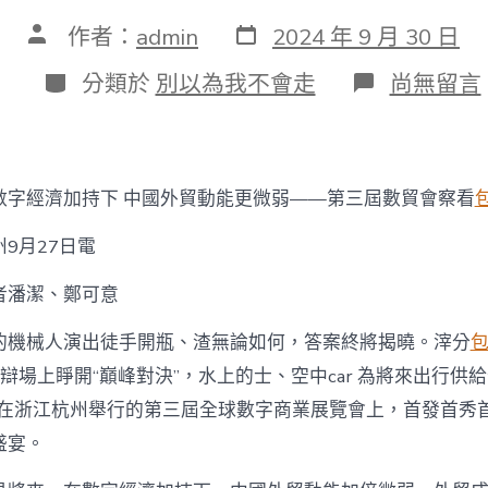
發
文
作者：
admin
2024 年 9 月 30 日
表
章
日
作
分
在
分類於
別以為我不會走
尚無留言
期
者
類
〈數
字
經
濟
加
數字經濟加持下 中國外貿動能更微弱——第三屆數貿會察看
持
下
9月27日電
中
國
者潘潔、鄭可意
外
貿
動
的機械人演出徒手開瓶、渣無論如何，答案終將揭曉。滓分
能
辯場上睜開“巔峰對決”，水上的士、空中car 為將來出行供給
更
微
9日在浙江杭州舉行的第三屆全球數字商業展覽會上，首發首秀
弱
盛宴。
——
第