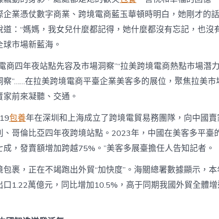
際企業憑仗數字商業、跨境電商藍玉華頓時明白，她剛才的
說道：“媽媽，我女兒什麼都記得，她什麼都沒有忘記，也沒
全球市場新藍海。
電商四年夜站點先容及市場洞察”“拉美跨境電商熱點市場潛力
洞察”……在拉美跨境電商平臺企業美客多的展位，聚焦拉美市
賣家前來凝聽、交通。
19
包養
年在深圳和上海成立了跨境電貿易務團隊，向中國賣
利、哥倫比亞四年夜跨境站點。2023年，中國在美客多平臺
七成，發賣額增加跨越75%。”美客多展臺擔任人告知記者。
境包裹，正在不竭跑出外貿“加快度”。海關總署數據顯示，本
口1.22萬億元，同比增加10.5%，高于同期我國外貿全體增速