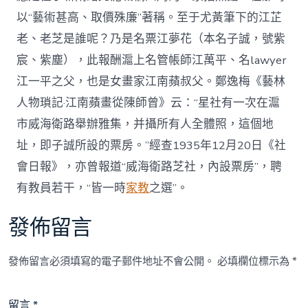
以“藝術甚高、取價殊廉”著稱。至于尤黃筆下的江芷
老、老芝是誰呢？乃是名票江夢花（本名子誠，號紫
宸、紫塵），此報酬滬上名管帳師江萬平、名lawyer
江一平之父，也是女畫家江南蘋叔父。鄭逸梅《藝林
人物瑣記·江南蘋畫從陳師曾》云：“星社有一次在滬
市威海衛路舉辦雅集，并攝所有人全體照，這個地
址，即子誠所設的票房。”經查1935年12月20日《社
會日報》，亦曾報道“威海衛路芝社，內設票房”，聘
有教員若干，“皆一時
家教
之選”。
發佈留言
發佈留言必須填寫的電子郵件地址不會公開。
必填欄位標示為
*
留言
*