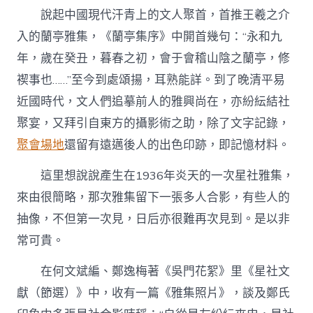
的
說起中國現代汗青上的文人聚首，首推王羲之介
一
次
入的蘭亭雅集，《蘭亭集序》中開首幾句：“永和九
雅
年，歲在癸丑，暮春之初，會于會稽山陰之蘭亭，修
集
–
禊事也……”至今到處頌揚，耳熟能詳。到了晚清平易
文
近國時代，文人們追摹前人的雅興尚在，亦紛紜結社
史
–
聚宴，又拜引自東方的攝影術之助，除了文字記錄，
中
聚會場地
還留有遠邁後人的出色印跡，即記憶材料。
國
找
九
這里想說說產生在1936年炎天的一次星社雅集，
宮
來由很簡略，那次雅集留下一張多人合影，有些人的
格
空
抽像，不但第一次見，日后亦很難再次見到。是以非
間
常可貴。
作
家
網〉
在何文斌編、鄭逸梅著《吳門花絮》里《星社文
中
獻（節選）》中，收有一篇《雅集照片》，談及鄭氏