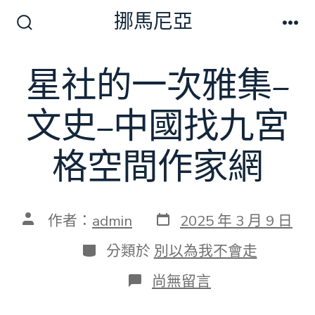
跳
挪馬尼亞
至
搜
選
尋
單
主
切
星社的一次雅集–
要
換
開
內
關
文史–中國找九宮
容
格空間作家網
發
文
作者：
admin
2025 年 3 月 9 日
表
章
日
作
分
分類於
別以為我不會走
期
者
類
在
尚無留言
〈星
社