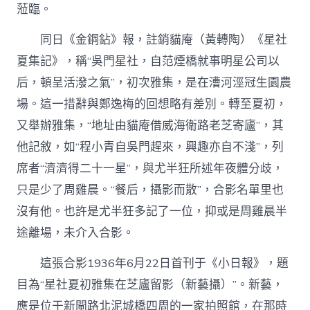
蒞臨。
同日《金鋼鉆》報，註銷貓庵（黃轉陶）《星社
夏集記》，稱“吳門星社，自范煙橋就事明星公司以
后，頓呈活潑之氣”，初次雅集，是在漕河涇冠生園農
場。這一措辭與鄭逸梅的回想略有差別。轉至夏初，
又舉辦雅集，“地址由貓庵借威海衛路老芝寄廬”，其
他記敘，如“程小青自吳門趕來，興趣亦自不淺”，列
席者“濟濟得二十一星”，與尤半狂所述年夜體分歧，
只是少了周雞晨。“餐后，攝影而散”，合影名單里也
沒有他。也許是尤半狂多記了一位，抑或是周雞晨半
途離場，未介入合影。
這張合影1936年6月22日首刊于《小日報》，題
目為“星社夏初雅集在芝廬留影（新藝攝）”。新藝，
應是位于新閘路北泥城橋四周的一家拍照館，在那時