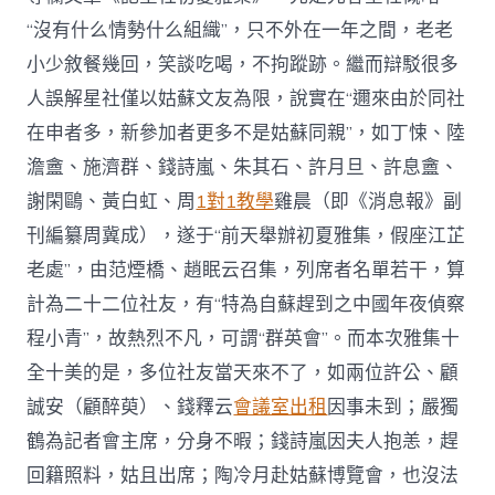
“沒有什么情勢什么組織”，只不外在一年之間，老老
小少敘餐幾回，笑談吃喝，不拘蹤跡。繼而辯駁很多
人誤解星社僅以姑蘇文友為限，說實在“邇來由於同社
在申者多，新參加者更多不是姑蘇同親”，如丁悚、陸
澹盦、施濟群、錢詩嵐、朱其石、許月旦、許息盦、
謝閑鷗、黃白虹、周
1對1教學
雞晨（即《消息報》副
刊編纂周冀成），遂于“前天舉辦初夏雅集，假座江芷
老處”，由范煙橋、趙眠云召集，列席者名單若干，算
計為二十二位社友，有“特為自蘇趕到之中國年夜偵察
程小青”，故熱烈不凡，可謂“群英會”。而本次雅集十
全十美的是，多位社友當天來不了，如兩位許公、顧
誠安（顧醉萸）、錢釋云
會議室出租
因事未到；嚴獨
鶴為記者會主席，分身不暇；錢詩嵐因夫人抱恙，趕
回籍照料，姑且出席；陶冷月赴姑蘇博覽會，也沒法