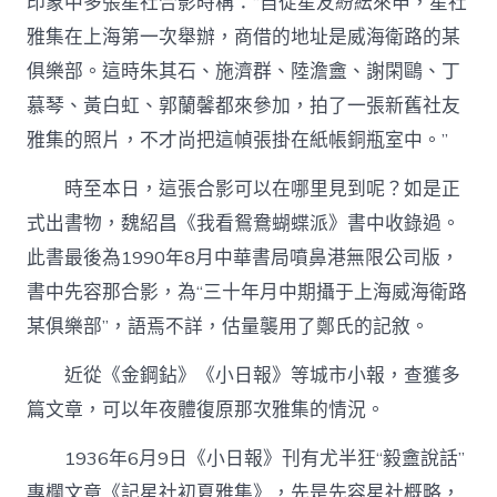
印象中多張星社合影時稱：“自從星友紛紜來申，星社
雅集在上海第一次舉辦，商借的地址是威海衛路的某
俱樂部。這時朱其石、施濟群、陸澹盦、謝閑鷗、丁
慕琴、黃白虹、郭蘭馨都來參加，拍了一張新舊社友
雅集的照片，不才尚把這幀張掛在紙帳銅瓶室中。”
時至本日，這張合影可以在哪里見到呢？如是正
式出書物，魏紹昌《我看鴛鴦蝴蝶派》書中收錄過。
此書最後為1990年8月中華書局噴鼻港無限公司版，
書中先容那合影，為“三十年月中期攝于上海威海衛路
某俱樂部”，語焉不詳，估量襲用了鄭氏的記敘。
近從《金鋼鉆》《小日報》等城市小報，查獲多
篇文章，可以年夜體復原那次雅集的情況。
1936年6月9日《小日報》刊有尤半狂“毅盦說話”
專欄文章《記星社初夏雅集》，先是先容星社概略，