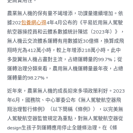
更高實用性。
農業無人機的保有量不竭增添，功課量連續增加。依
據202
包養網心得
4年4月公布的《平易近用無人駕駛
航空器操控員和云體系數據統計陳述（2023年）》，
無人機云交流體系運轉有用數據近30億條，換算成飛
翔時光為412萬小時，較上年增添218萬小時。此中
多旋翼無人機占盡對主流，占總運轉量的99.7%；從
運轉治理分類來看，農用無人機運轉量最年夜，占總
運轉量的98.27%。
近年來，農業無人機的成長迎來多項政策利好。2023
年6月，國務院、中心軍委公布《無人駕駛航空器飛
翔治理暫行條例》（以下簡稱《條例》），以完美無
人駕駛航空器監管規定為重點，對無人駕駛航空器從
design生孩子到運轉應用停止全鏈條治理。在《條