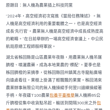
機
原題目：無人機為農業插上科技同黨
為
農
“2024年，高空經濟初次寫進《當局任務陳述》。無
業
插
人機是高空經濟利用的重要載體之一，也是高空經濟
上
成長‘先行官’。農業無人機是高空經濟中成長成熟度高
科
技
的範疇。”在日前舉辦的一場高空經濟會議上，中公民
同
黨
航局原總工程師殷時軍說。
_
中
湖北省秭回縣是山區農業年夜縣，用農業無人機吊運
國
臍橙、噴灑農藥，成為本地果農的“標配”。夏季也是
查
包
秭回臍橙的采摘季，從秭回縣回州鎮萬古寺龍船廣場
養
向遠處看往，果樹上掛滿了輕飄飄的果實。秭回鴻來
行
情
農業辦事無限公司的無人機操縱手何翌川諳練操縱著
網〉
中
手柄，年夜疆T100農業
包養平臺推舉
無人機將85公
斤臍橙從集中收貨點吊起，輸送到間隔300米之外
包