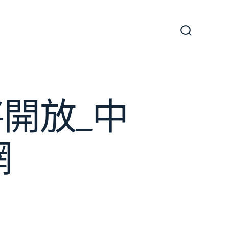
搜
尋
切
換
開
關
開放_中
網