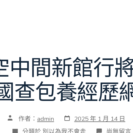
空中間新館行將
國查包養經歷
發
文
作者：
admin
2025 年 1 月 14 日
表
章
日
作
分
在
分類於
別以為我不會走
尚無留言