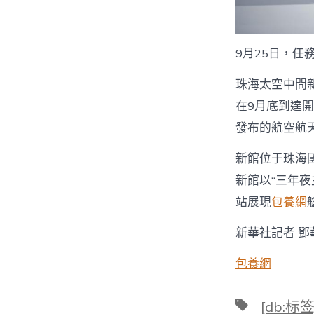
9月25日，
珠海太空中間
在9月底到達
發布的航空航
新館位于珠海國
新館以“三年
站展現
包養網
新華社記者 鄧
包養網
標
[db:标签