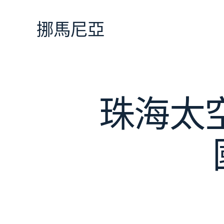
跳
至
挪馬尼亞
主
要
內
容
珠海太