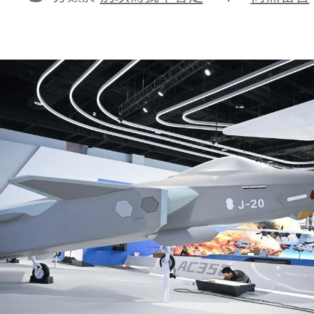
期
者
類
〈珠
海
太
空
中
間
新
館
行
將
開
放
_
中
國
查
包
養
經
歷
網〉
中