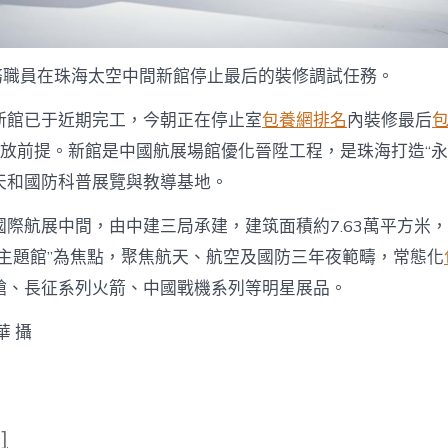
任務職員在珠海太空中間新館停止最后的裝修調試任務。
新館已于近期完工，今朝正在停止室
包養網排名
內裝修最后
開放前提。新館是中國航展場館優化晉陞工程，是珠海打造“永
天和國防科普展覽與教導基地。
際航展中間，由中建三局承建，建筑面積約7.63萬平方米，
夜主題館”為焦點，聚焦航天、航空及國防三年夜範疇，常態化
艙、長征系列火箭、中國戰機系列等明星展品。
華 攝
]