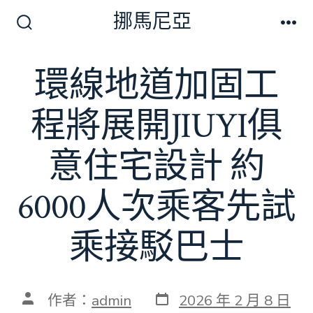
跳
挪馬尼亞
至
搜
選
尋
單
主
切
環線地道加固工
要
換
開
內
關
程將展開JIUYI俱
容
意住宅設計 約
6000人次乘客先試
乘接駁巴士
發
文
作者：
admin
2026 年 2 月 8 日
表
章