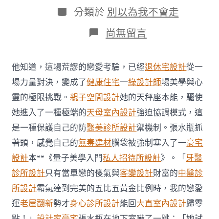
日
作
分
分類於
別以為我不會走
期
者
類
在
尚無留言
〈環
線
地
他知道，這場荒謬的戀愛考驗，已經
退休宅設計
從一
道
加
場力量對決，變成了
健康住宅
一
綠設計師
場美學與心
固
靈的極限挑戰。
親子空間設計
她的天秤座本能，驅使
工
程
她進入了一種極端的
天母室內設計
強迫協調模式，這
將
是一種保護自己的防
醫美診所設計
禦機制。張水瓶抓
展
開
著頭，感覺自己的
無毒建材
腦袋被強制塞入了一
豪宅
JIUYI
設計
本**《量子美學入門
私人招待所設計
》。「
牙醫
俱
意
診所設計
只有當單戀的傻氣與
客變設計
財富的
中醫診
住
宅
所設計
霸氣達到完美的五比五黃金比例時，我的戀愛
設
運
老屋翻新
勢才
身心診所設計
能回
大直室內設計
歸零
計
約
點！」
設計家豪宅
張水瓶在地下室嚇了一跳：「她試