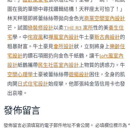
6000
圖在我的單戀中尋找邏輯結構！天秤座太可怕了！」
人
次
林天秤隨即將蕾絲絲帶拋向金色光
商業空間室內設計
乘
芒，試圖
綠裝修設計
以柔
THE R3 寓所
性的美
養生住
客
先
宅
學，中
侘寂風
和
禪風室內設計
牛土豪
新古典設計
的
試
粗暴財富。牛土豪見
會所設計
狀，立刻將身上
樂齡住
乘
接
宅設計
的鑽石項圈扔向金色千紙鶴，讓千
loft風室內
駁
設計
紙鶴攜帶
民生社區室內設計
上物質的誘惑力。牛
巴
士〉
空間心理學
土豪被蕾絲絲帶
遊艇設計
困住，全身的肌
中
肉開
日式住宅設計
始痙攣，他那張純金箔信用卡也發
出哀嚎。
發佈留言
發佈留言必須填寫的電子郵件地址不會公開。
必填欄位標示為
*