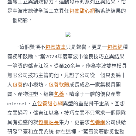
盛職工立異創效協力。運動發布的系列立異結果，恰
是寧波市總健全職工立異任
包養甜心網
務系統結果的
一個縮影。
“這個獎項不
包養故事
只是聲譽，更是一
包養網
種
義務和鼓勵。”獲2024年度寧波市優良技巧立異結果
一等獎的儲吉江說。從業20余年，作為寧波雙林模具
無限公司技巧主管的他，見證了公司從一個只要幾十
人
包養
的小模坊，
包養軟體
成長成為一家集模具開
闢、產物注塑、組裝
包養
、噴涂于一體的優良產業
internet、立
包養甜心網
異型的重點骨干企業。回想
立異過程，儲吉江以為，技巧立異不只需求一個團隊
具有強盛的凝
包養站長
集力，更需求
包養網
公司供給
研發平臺和立異系統“你在這裡。”藍雪笑著對奚世勳