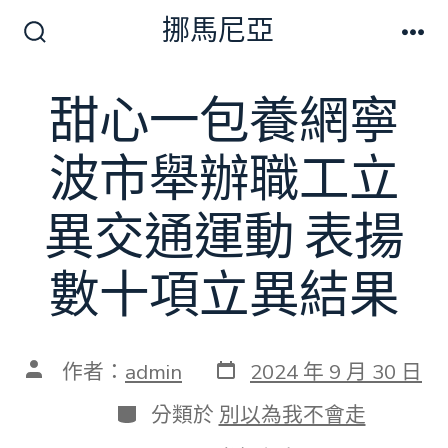
跳
挪馬尼亞
至
搜
選
尋
單
主
切
甜心一包養網寧
要
換
開
內
關
波市舉辦職工立
容
異交通運動 表揚
數十項立異結果
發
文
作者：
admin
2024 年 9 月 30 日
表
章
日
作
分
分類於
別以為我不會走
期
者
類