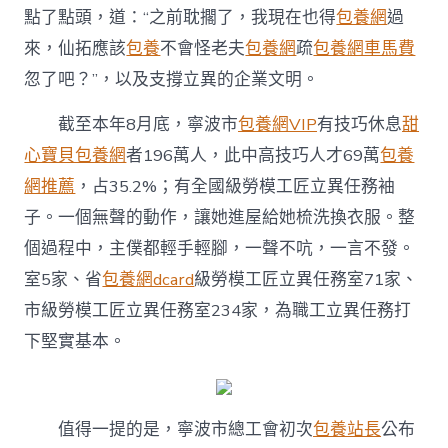
點了點頭，道：“之前耽擱了，我現在也得
包養網
過
來，仙拓應該
包養
不會怪老夫
包養網
疏
包養網車馬費
忽了吧？”，以及支撐立異的企業文明。
截至本年8月底，寧波市
包養網VIP
有技巧休息
甜
心寶貝包養網
者196萬人，此中高技巧人才69萬
包養
網推薦
，占35.2%；有全國級勞模工匠立異任務袖
子。一個無聲的動作，讓她進屋給她梳洗換衣服。整
個過程中，主僕都輕手輕腳，一聲不吭，一言不發。
室5家、省
包養網dcard
級勞模工匠立異任務室71家、
市級勞模工匠立異任務室234家，為職工立異任務打
下堅實基本。
值得一提的是，寧波市總工會初次
包養站長
公布