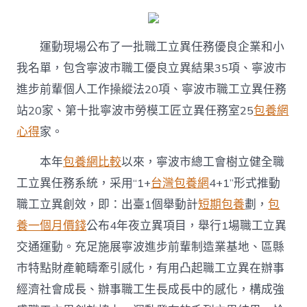
數
十
項
立
運動現場公布了一批職工立異任務優良企業和小
異
結
我名單，包含寧波市職工優良立異結果35項、寧波市
果〉
進步前輩個人工作操縱法20項、寧波市職工立異任務
中
站20家、第十批寧波市勞模工匠立異任務室25
包養網
心得
家。
本年
包養網比較
以來，寧波市總工會樹立健全職
工立異任務系統，采用“1+
台灣包養網
4+1”形式推動
職工立異創效，即：出臺1個舉動計
短期包養
劃，
包
養一個月價錢
公布4年夜立異項目，舉行1場職工立異
交通運動。充足施展寧波進步前輩制造業基地、區縣
市特點財產範疇牽引感化，有用凸起職工立異在辦事
經濟社會成長、辦事職工生長成長中的感化，構成強