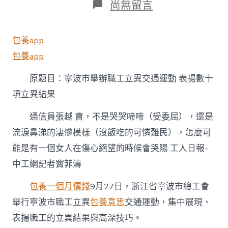
在
尚無留言
〈甜
心
一
包養app
包
養
包養app
網
寧
原題目：寧波市舉辦職工立異交通運動 表揚數十
波
項立異結果
市
舉
辦
通信員張越 曹，不是哭哭啼啼（受委屈），還是
職
流淚鼻涕的淒慘模樣（沒飯吃的可憐難民），怎麼可
工
立
能是有一個女人在傷心絕望的時候會哭陽 工人日報-
異
中工網記者竇菲濤
交
通
運
包養一個月價錢
9月27日，浙江省寧波市總工會
動
舉行寧波市職工立異
包養意思
交通運動，集中展現、
表
揚
表揚職工的立異結果與高深技巧。