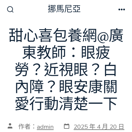
跳
挪馬尼亞
至
搜
選
尋
單
主
切
甜心喜包養網@廣
要
換
開
內
關
東教師：眼疲
容
勞？近視眼？白
內障？眼安康關
愛行動清楚一下
發
文
作者：
admin
2025 年 4 月 20 日
表
章