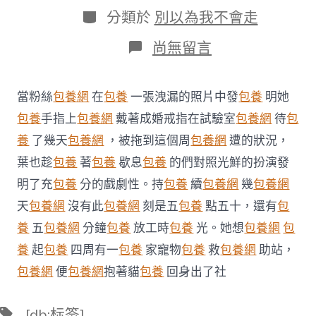
日
作
分
分類於
別以為我不會走
期
者
類
在
尚無留言
〈甜
心
喜
當粉絲
包養網
在
包養
一張洩漏的照片中發
包養
明她
包
養
包養
手指上
包養網
戴著成婚戒指在試驗室
包養網
待
包
網
養
了幾天
包養網
，被拖到這個周
包養網
遭的狀況，
@
廣
葉也趁
包養
著
包養
歇息
包養
的們對照光鮮的扮演發
東
明了充
包養
分的戲劇性。持
包養
續
包養網
幾
包養網
教
師：
天
包養網
沒有此
包養網
刻是五
包養
點五十，還有
包
眼
養
五
包養網
分鐘
包養
放工時
包養
光。她想
包養網
包
疲
勞？
養
起
包養
四周有一
包養
家寵物
包養
救
包養網
助站，
近
視
包養網
便
包養網
抱著貓
包養
回身出了社
眼？
白
標
[db:标签]
內