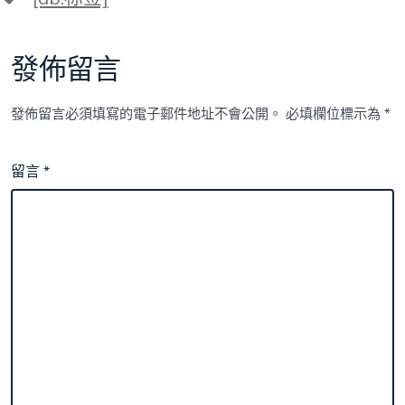
籤
障？
眼
安
發佈留言
康
關
愛
發佈留言必須填寫的電子郵件地址不會公開。
必填欄位標示為
*
行
動
清
留言
*
楚
一
下〉
中