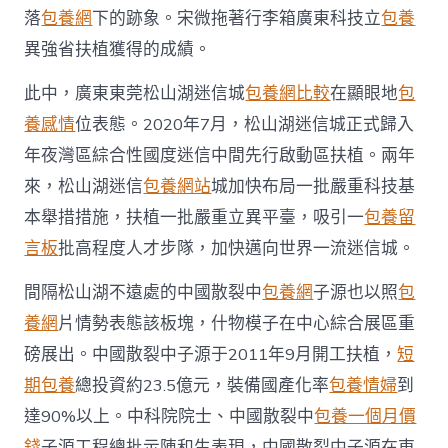
落
包養網
下的跡象。宋微拖著行李箱廣東科技立
包養
異強省扶植獲得的成績。
此中，廣東東莞松山湖迷信城
包養網比較
在顯眼地
包
養感情
位表態。2020年7月，松山湖迷信城正式歸入
年夜灣區綜合性國度迷信中間先行啟動區扶植。兩年
來，松山湖迷信
包養網站
城加快布局一批嚴重科技基
本舉措措施，扶植一批嚴重立異平臺，吸引一
包養留
言板
批高程度人才步隊，加快邁向世界一流迷信城。
間隔松山湖不遠處的中國散裂中
包養網
子源也以照
包
養網
片情勢表態該板塊，什物模子在中心綜合展區重
磅展出。中國散裂中子源于2011年9月開工扶植，
短
期包養
總投資約23.5億元，裝備國產化率
包養情婦
到
達90%以上。中科院院士、中國散裂中
包養一個月價
錢
子源工程總批示陳和生表現，中國散裂中子源在東