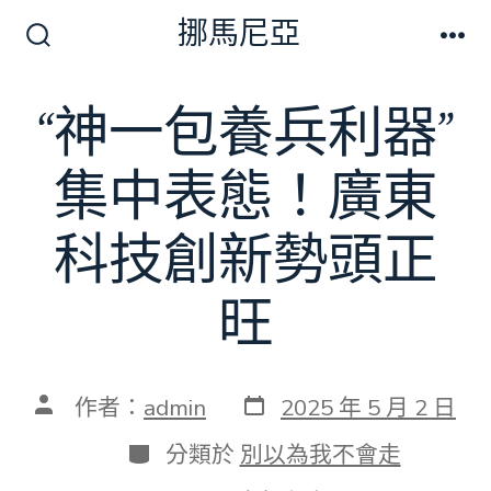
跳
挪馬尼亞
至
搜
選
尋
單
主
切
“神一包養兵利器”
要
換
開
內
關
集中表態！廣東
容
科技創新勢頭正
旺
發
文
作者：
admin
2025 年 5 月 2 日
表
章
日
作
分
分類於
別以為我不會走
期
者
類