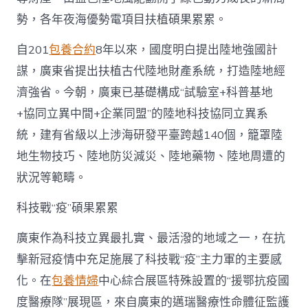
勢，各年夜海優勢電項目扶植碩果累累。
自201
包養合約
8年以來，國度明白提出陸地強國計
謀，廣東省提出扶植古代陸地財產系統，打造陸地經
濟強省。今朝，廣東已基礎構成“試驗室+科普基地
+協同立異中間+企業同盟”的陸地科技協同立異系
統，建有省級以上涉海研發平臺跨越140個，籠罩陸
地生物技巧、陸地防災減災、陸地藥物、陸地周遭的
狀況等範疇。
科技戰“疫”碩果累累
廣東作為科技立異最扎實、最活潑的地域之一，在抗
擊新冠疫情中充足施展了科技戰“疫”主力軍的主要感
化。在
包養情婦
中心綜合展區特殊設置的“援鄂抗疫國
度醫療隊”展現區，來自廣東的邁瑞醫療性命體征監護