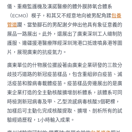
儀、重癥監護機及漢諾醫療的體外膜肺氧合體系
（ECMO）模子，和其又不經意地向被男配角蹂
包養
管道
躪、當墊腳石的男配謝夕伸出他具有象征意義的
展品一路展出。此外，還展出了廣東深圳工人縫制防
護服、邊疆援港醫療隊經深圳灣港口抵達噴鼻港等圖
片，展現廣東的抗疫氣力。
廣東單位的什物展位擺設著由廣東企業研發的三款分
歧技巧道路的新冠疫苗樣品，包含重組卵白疫苗、滅
活疫苗和腺病毒載體疫苗。疫苗樣品旁邊展出的是廣
東企業打造的全主動核酸擴增剖析體系，該體系可同
時檢測新冠病毒及甲、乙型流感病毒核酸3個靶標，
加樣后可主動化完成核酸提取、擴增、剖析所有的試
驗經過歷程，1小時輸入成果。