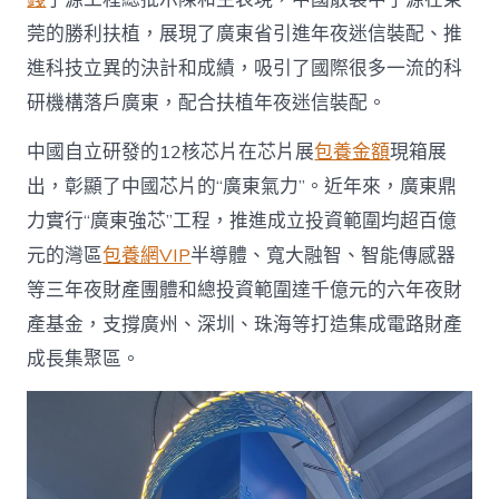
莞的勝利扶植，展現了廣東省引進年夜迷信裝配、推
進科技立異的決計和成績，吸引了國際很多一流的科
研機構落戶廣東，配合扶植年夜迷信裝配。
中國自立研發的12核芯片在芯片展
包養金額
現箱展
出，彰顯了中國芯片的“廣東氣力”。近年來，廣東鼎
力實行“廣東強芯”工程，推進成立投資範圍均超百億
元的灣區
包養網VIP
半導體、寬大融智、智能傳感器
等三年夜財產團體和總投資範圍達千億元的六年夜財
產基金，支撐廣州、深圳、珠海等打造集成電路財產
成長集聚區。