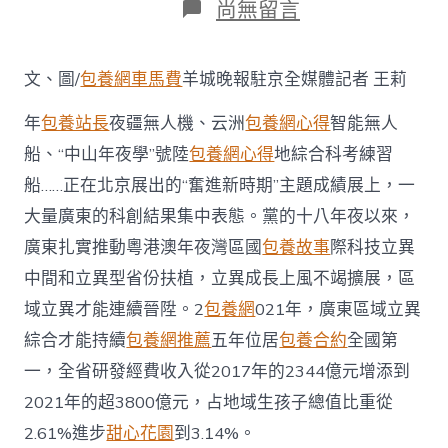
在
尚無留言
〈“神
一
包
文、圖/
包養網車馬費
羊城晚報駐京全媒體記者 王莉
養
兵
年
包養站長
夜疆無人機、云洲
包養網心得
智能無人
利
器”
船、“中山年夜學”號陸
包養網心得
地綜合科考練習
集
船……正在北京展出的“奮進新時期”主題成績展上，一
中
表
大量廣東的科創結果集中表態。黨的十八年夜以來，
態！
廣
廣東扎實推動粵港澳年夜灣區國
包養故事
際科技立異
東
中間和立異型省份扶植，立異成長上風不竭擴展，區
科
技
域立異才能連續晉陞。2
包養網
021年，廣東區域立異
創
綜合才能持續
包養網推薦
五年位居
包養合約
全國第
新
勢
一，全省研發經費收入從2017年的2344億元增添到
頭
2021年的超3800億元，占地域生孩子總值比重從
正
旺〉
2.61%進步
甜心花園
到3.14%。