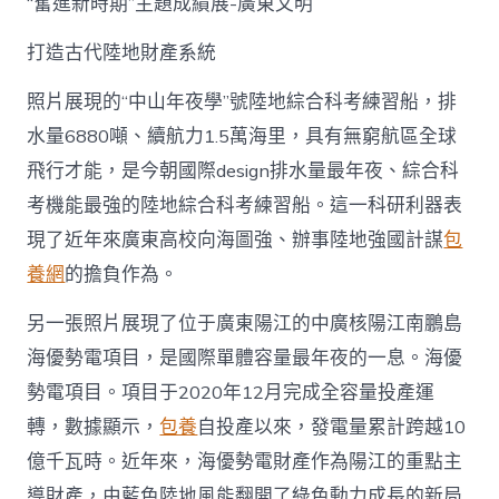
“奮進新時期”主題成績展-廣東文明
打造古代陸地財產系統
照片展現的“中山年夜學”號陸地綜合科考練習船，排
水量6880噸、續航力1.5萬海里，具有無窮航區全球
飛行才能，是今朝國際design排水量最年夜、綜合科
考機能最強的陸地綜合科考練習船。這一科研利器表
現了近年來廣東高校向海圖強、辦事陸地強國計謀
包
養網
的擔負作為。
另一張照片展現了位于廣東陽江的中廣核陽江南鵬島
海優勢電項目，是國際單體容量最年夜的一息。海優
勢電項目。項目于2020年12月完成全容量投產運
轉，數據顯示，
包養
自投產以來，發電量累計跨越10
億千瓦時。近年來，海優勢電財產作為陽江的重點主
導財產，由藍色陸地風能翻開了綠色動力成長的新局