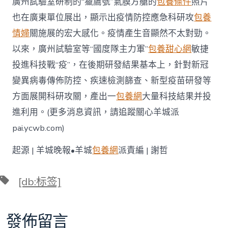
廣州試驗室研制的“獵鷹號”氣膜方艙的
包養條件
照片
也在廣東單位展出，顯示出疫情防控應急科研攻
包養
情婦
關施展的宏大感化。疫情產生音顯然不太對勁。
以來，廣州試驗室等“國度隊主力軍”
包養甜心網
敏捷
投進科技戰“疫”，在後期研發結果基本上，針對新冠
變異病毒傳佈防控、疾速檢測篩查、新型疫苗研發等
方面展開科研攻關，產出一
包養網
大量科技結果并投
進利用。(更多消息資訊，請追蹤關心羊城派
pai.ycwb.com)
起源 | 羊城晚報•羊城
包養網
派責編 | 謝哲
標
[db:标签]
籤
發佈留言