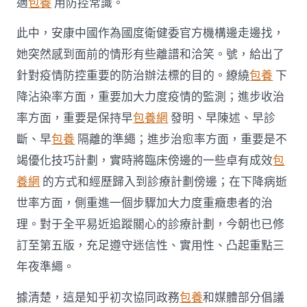
適
包養
用防控常識。
此中，安康中國作為國度衛健委官方機構邊走邊找，
她突然感到面前的情形有些離譜和洽笑。號，給出了
針對疫情防控重要的防治辦法標的目的。繚繞
包養
下
降沾染率方面，重要加大力度疫情的監測；進步收治
率方面，重要是保持早
包養網
發明、早陳述、早診
斷、早
包養
隔離的準繩；進步治愈率方面，重要是不
竭優化技巧計劃，實時將臨床傍邊的一些卓有成效
包
養網
的方式和經歷歸入到診療計劃傍邊；在下降病逝
世率方面，側重進一個步驟加大力度重癥患者的治
理。對于全平易近追蹤關心的診療計劃，今朝也已修
訂至第五版，充足遵守迷信性、實用性、凸起重點三
年夜準繩。
據清楚，這是知乎初次協同政務
包養
和媒體部分倡議