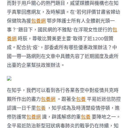
而對于用戶關心的熱門題目，威望媒體與機構也在知
乎真摯回應網友，及時解讀。在“若何評價甘肅省婦幼
保健院為援
包養網
鄂步隊護士所有人全體剃光頭一
事？”題目下，國民網的不雅點“在浮現女性逆行的
包
養網
時辰，尊敬比贊美更主要”取得了近1200個贊
成。配合抗“疫”，部委處所有哪些優惠政策辦法？中
國一帶一路網則在文章中具體先容了近期國度及處所
出臺的企業幫扶政策辦法。
在知乎，我們可以看到各行各業各空中對疫情共克時
艱所作出的盡力
包養網
。跟著全
包養
平易近迷信防控
認識一日千里
包養
，知乎成為及時清楚疫情停頓，進
修防護常
包養網
識，辟謠解惑的重
包養
要陣地之一。
全平易近防治新型冠狀病毒肺炎的戰爭仍在持續，知