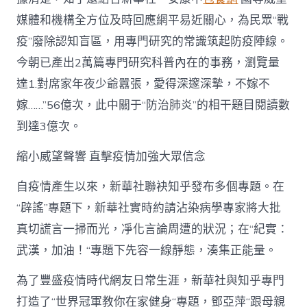
知
乎
媒體和機構全方位及時回應網平易近關心，為民眾“戰
發
聲〉
疫”廢除認知盲區，用專門研究的常識筑起防疫陣線。
中
今朝已產出2萬篇專門研究科普內在的事務，瀏覽量
達1.對席家年夜少爺囂張，愛得深邃深摯，不嫁不
嫁……”56億次，此中關于“防治肺炎”的相干題目閱讀數
到達3億次。
縮小威望聲響 直擊疫情加強大眾信念
自疫情產生以來，新華社聯袂知乎發布多個專題。在
“辟謠”專題下，新華社實時約請沾染病學專家將大批
真切謊言一掃而光，凈化言論周遭的狀況；在“紀實：
武漢，加油！“專題下先容一線靜態，湊集正能量。
為了豐盛疫情時代網友日常生涯，新華社與知乎專門
打造了“世界冠軍教你在家健身“專題，鄧亞萍“跟母親