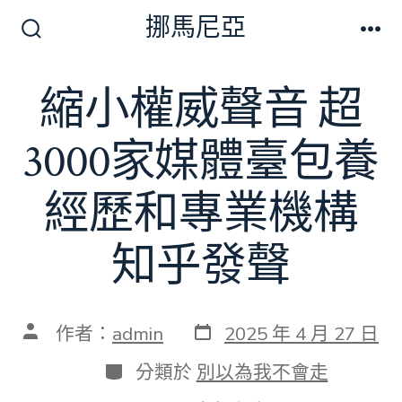
跳
挪馬尼亞
至
搜
選
尋
單
主
切
縮小權威聲音 超
要
換
開
內
關
3000家媒體臺包養
容
經歷和專業機構
知乎發聲
發
文
作者：
admin
2025 年 4 月 27 日
表
章
日
作
分
分類於
別以為我不會走
期
者
類