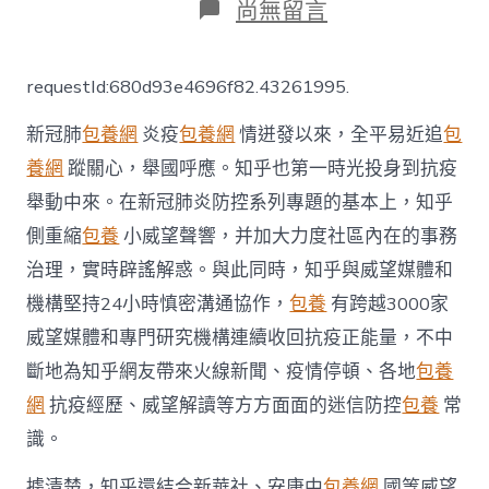
在
尚無留言
〈縮
小
權
requestId:680d93e4696f82.43261995.
威
聲
新冠肺
包養網
炎疫
包養網
情迸發以來，全平易近追
包
音
超
養網
蹤關心，舉國呼應。知乎也第一時光投身到抗疫
3000
舉動中來。在新冠肺炎防控系列專題的基本上，知乎
家
媒
側重縮
包養
小威望聲響，并加大力度社區內在的事務
體
臺
治理，實時辟謠解惑。與此同時，知乎與威望媒體和
包
機構堅持24小時慎密溝通協作，
包養
有跨越3000家
養
經
威望媒體和專門研究機構連續收回抗疫正能量，不中
歷
斷地為知乎網友帶來火線新聞、疫情停頓、各地
包養
和
專
網
抗疫經歷、威望解讀等方方面面的迷信防控
包養
常
業
識。
機
構
據清楚，知乎還結合新華社、安康中
包養網
國等威望