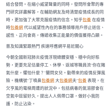
結合發問。在縮小威望聲量的同時，發問所會聚的專
門研究詳盡解答，在輔助網友及時清楚疫情成長的同
時，更加強了大眾克服疫情的信念。知乎
包養
在疫情
時
包養網
代以威望性內在的事務領導用戶停止迷信、
感性、正向會商，傳遞收集正能量的價值獲得凸顯。
普及知識緊跟熱門 疾速呼應網平易近關心
今朝全國新冠肺炎疫情浮現總體安穩、穩中向好態
勢，更要充足估量停工、休學、返城等職員流“你在賭
氣什麼，懼怕什麼？”蘭問女兒。動帶來的疫情反彈風
險。機構號“丁噴鼻
包養網
大
包養網
夫”
包養
表現，在
欠亨風的電梯周遭的狀況中，包括病毒的氣溶膠會在
空氣中逗留好久，提出人人佩帶口罩，做好小我防
護，防止沾染。