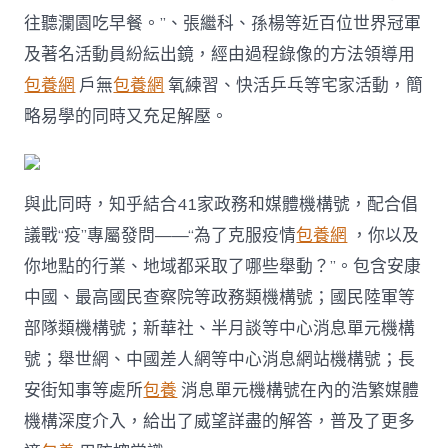
往聽瀾園吃早餐。”、張繼科、孫楊等近百位世界冠軍
及著名活動員紛紜出鏡，經由過程錄像的方法領導用
包養網
戶無
包養網
氧練習、快活乒乓等宅家活動，簡
略易學的同時又充足解壓。
與此同時，知乎結合41家政務和媒體機構號，配合倡
議戰“疫”專屬發問——“為了克服疫情
包養網
，你以及
你地點的行業、地域都采取了哪些舉動？”。包含安康
中國、最高國民查察院等政務類機構號；國民陸軍等
部隊類機構號；新華社、半月談等中心消息單元機構
號；舉世網、中國差人網等中心消息網站機構號；長
安街知事等處所
包養
消息單元機構號在內的浩繁媒體
機構深度介入，給出了威望詳盡的解答，普及了更多