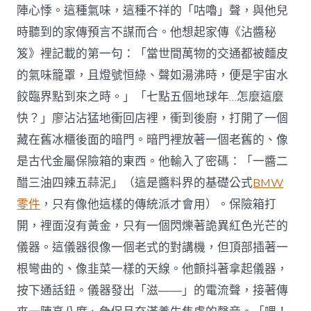
陣心悸。這種氣味，這種不祥的「咕嚕」聲，與他兒
時聽到的家傳預言不謀而合。他想起家傳《沾醬秘
笈》裡記載的第一句：「當世間萬物的交通都被麵皮
的氣味籠罩，且燈號恒綠、聲如湯沸時，便是宇宙水
餃臨界點到來之時。」「七點五個地球年…怎麼這麼
快？」廖沾沾猛地衝回店裡，衝到後廚，打開了一個
藏在舊冰櫃後面的暗門。暗門裡放著一個老舊的、像
是古代金屬保險箱的東西。他輸入了密碼：「一醬二
醋三油四辣五蒜泥」（這是醬料界的基礎公式
BMW
零件
，只有像他這樣的傳統派才會用）。保險箱打
開，裡面沒有黃金，只有一個閃爍著詭異紅色光芒的
儀器。這儀器很像一個老式的對講機，但頂部插著一
根彎曲的、像韭菜一樣的天線。他顫抖著拿起儀器，
按下通話鈕。儀器發出「滋——」的電流聲，接著傳