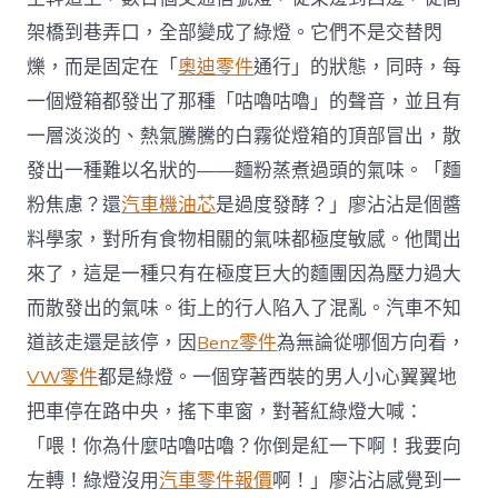
架橋到巷弄口，全部變成了綠燈。它們不是交替閃
爍，而是固定在「
奧迪零件
通行」的狀態，同時，每
一個燈箱都發出了那種「咕嚕咕嚕」的聲音，並且有
一層淡淡的、熱氣騰騰的白霧從燈箱的頂部冒出，散
發出一種難以名狀的——麵粉蒸煮過頭的氣味。「麵
粉焦慮？還
汽車機油芯
是過度發酵？」廖沾沾是個醬
料學家，對所有食物相關的氣味都極度敏感。他聞出
來了，這是一種只有在極度巨大的麵團因為壓力過大
而散發出的氣味。街上的行人陷入了混亂。汽車不知
道該走還是該停，因
Benz零件
為無論從哪個方向看，
VW零件
都是綠燈。一個穿著西裝的男人小心翼翼地
把車停在路中央，搖下車窗，對著紅綠燈大喊：
「喂！你為什麼咕嚕咕嚕？你倒是紅一下啊！我要向
左轉！綠燈沒用
汽車零件報價
啊！」廖沾沾感覺到一