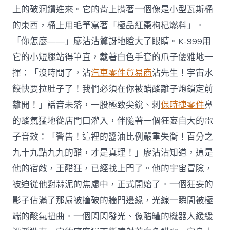
上的破洞鑽進來。它的背上揹著一個像是小型瓦斯桶
的東西，桶上用毛筆寫著「極品紅棗枸杞燃料」。
「你怎麼——」廖沾沾驚訝地瞪大了眼睛。K-999用
它的小短腿站得筆直，戴著白色手套的爪子優雅地一
揮：「沒時間了，沾
汽車零件貿易商
沾先生！宇宙水
餃快要拉肚子了！我們必須在你被醋酸離子炮鎖定前
離開！」話音未落，一股極致尖銳、刺
保時捷零件
鼻
的酸氣猛地從店門口灌入，伴隨著一個狂妄自大的電
子音效：「警告！這裡的醬油比例嚴重失衡！百分之
九十九點九九的醋，才是真理！」廖沾沾知道，這是
他的宿敵，王醋狂，已經找上門了。他的宇宙冒險，
被迫從他對蒜泥的焦慮中，正式開始了。一個狂妄的
影子佔滿了那扇被撞破的牆門邊緣，光線一瞬間被極
端的酸氣扭曲。一個閃閃發光、像醋罐的機器人緩緩