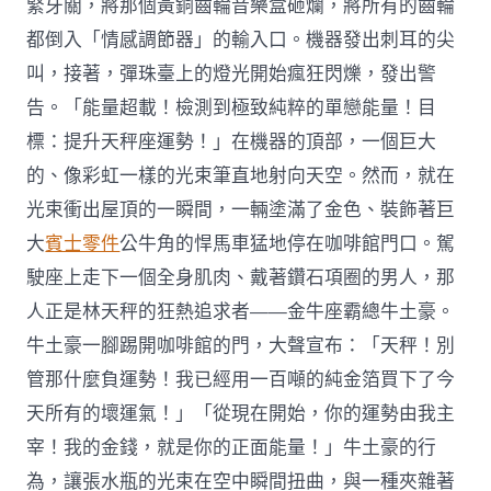
緊牙關，將那個黃銅齒輪音樂盒砸爛，將所有的齒輪
都倒入「情感調節器」的輸入口。機器發出刺耳的尖
叫，接著，彈珠臺上的燈光開始瘋狂閃爍，發出警
告。「能量超載！檢測到極致純粹的單戀能量！目
標：提升天秤座運勢！」在機器的頂部，一個巨大
的、像彩虹一樣的光束筆直地射向天空。然而，就在
光束衝出屋頂的一瞬間，一輛塗滿了金色、裝飾著巨
大
賓士零件
公牛角的悍馬車猛地停在咖啡館門口。駕
駛座上走下一個全身肌肉、戴著鑽石項圈的男人，那
人正是林天秤的狂熱追求者——金牛座霸總牛土豪。
牛土豪一腳踢開咖啡館的門，大聲宣布：「天秤！別
管那什麼負運勢！我已經用一百噸的純金箔買下了今
天所有的壞運氣！」「從現在開始，你的運勢由我主
宰！我的金錢，就是你的正面能量！」牛土豪的行
為，讓張水瓶的光束在空中瞬間扭曲，與一種夾雜著