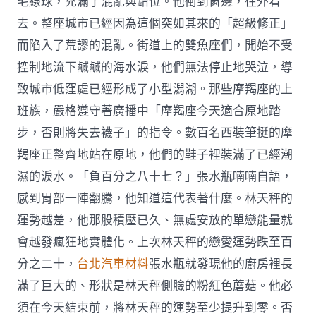
毛線球，充滿了混亂與錯位。他衝到窗邊，往外看
去。整座城市已經因為這個突如其來的「超級修正」
而陷入了荒謬的混亂。街道上的雙魚座們，開始不受
控制地流下鹹鹹的海水淚，他們無法停止地哭泣，導
致城市低窪處已經形成了小型潟湖。那些摩羯座的上
班族，嚴格遵守著廣播中「摩羯座今天適合原地踏
步，否則將失去襪子」的指令。數百名西裝筆挺的摩
羯座正整齊地站在原地，他們的鞋子裡裝滿了已經潮
濕的淚水。「負百分之八十七？」張水瓶喃喃自語，
感到胃部一陣翻騰，他知道這代表著什麼。林天秤的
運勢越差，他那股積壓已久、無處安放的單戀能量就
會越發瘋狂地實體化。上次林天秤的戀愛運勢跌至百
分之二十，
台北汽車材料
張水瓶就發現他的廚房裡長
滿了巨大的、形狀是林天秤側臉的粉紅色蘑菇。他必
須在今天結束前，將林天秤的運勢至少提升到零。否