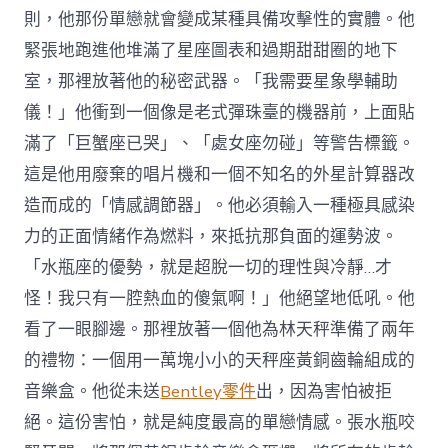
則，他那份單戀就會變成某種具備攻擊性的實體。他
緊張地跑進他堆滿了星座圖表和過期甜甜圈的地下
室，那裡放著他的秘密武器。「我需要星象學輔助
儀！」他衝到一個像是老式彈珠臺的機器前，上面貼
滿了「巨蟹座已哭」、「處女座勿碰」等警告標籤。
這是他用廢棄的唱片機和一個不知名的外星計算器改
造而成的「情感調節器」。他必須輸入一種極具感染
力的正面情緒作為燃料，來抵抗那負面的運勢波。
「水瓶座的優勢，就是超脫一切的理性與冷靜…才
怪！我只有一腔熱血的傻氣啊！」他絕望地低吼。他
看了一眼腳邊。那裡放著一個他為林天秤準備了兩年
的禮物：一個用一萬塊小小的天秤座黃銅齒輪組成的
音樂盒。他從未送
Bentley零件
出，因為害怕被拒
絕。這份害怕，就是純度最高的單戀情感。張水瓶咬