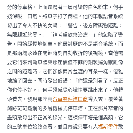
分的停車格，上面還灑著一層可疑的白色粉末。何手
殘深吸一口氣。將車子打了倒檔。他的車載語音系統
發出了令人不快的女聲：「警告，後方障礙物距離：
無限趨近於零。」「請考慮放棄治療。」他忽略了警
告，開始緩慢地倒車。他最討厭的不是語音系統，而
是那兩塊永遠在關鍵時刻自動收折的後視鏡。當他需
要它們來判斷車體與那座價值不菲的銅製獨角獸雕像
之間的距離時，它們卻像兩片羞澀的耳朵一樣，優雅
地縮了回去。同時發出低語：「你還是別看了，反正
你也停不好。」何手殘感覺心臟快要跳出來了。他轉
頭看去，發現那座高
汽車零件進口商
聳入雲、覆蓋著
鏽跡斑斑鐵網的多層機械式停車塔，正在那片窄巷的
盡頭散發出不正常的綠光。這棟停車塔是個異類，它
的三號車位始終空著，並且傳說只要有人
福斯零件
敢