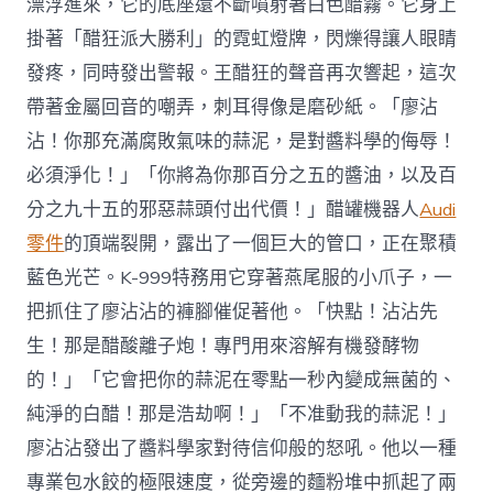
漂浮進來，它的底座還不斷噴射著白色醋霧。它身上
掛著「醋狂派大勝利」的霓虹燈牌，閃爍得讓人眼睛
發疼，同時發出警報。王醋狂的聲音再次響起，這次
帶著金屬回音的嘲弄，刺耳得像是磨砂紙。「廖沾
沾！你那充滿腐敗氣味的蒜泥，是對醬料學的侮辱！
必須淨化！」「你將為你那百分之五的醬油，以及百
分之九十五的邪惡蒜頭付出代價！」醋罐機器人
Audi
零件
的頂端裂開，露出了一個巨大的管口，正在聚積
藍色光芒。K-999特務用它穿著燕尾服的小爪子，一
把抓住了廖沾沾的褲腳催促著他。「快點！沾沾先
生！那是醋酸離子炮！專門用來溶解有機發酵物
的！」「它會把你的蒜泥在零點一秒內變成無菌的、
純淨的白醋！那是浩劫啊！」「不准動我的蒜泥！」
廖沾沾發出了醬料學家對待信仰般的怒吼。他以一種
專業包水餃的極限速度，從旁邊的麵粉堆中抓起了兩