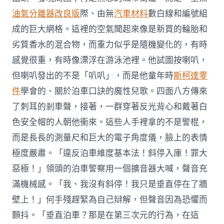
油氣分離器改良版
際、由無
汽車材料
數白線和編號組
成的巨大網格。這裡的空氣聞起來像是新買的輪胎和
劣質香水的混合物，而重力似乎是隨機變化的，有時
感覺很重，有時像漂浮在游泳池裡。他試圖按喇叭，
但喇叭發出的不是「叭叭」，而是他童年時
斯柯達零
件
學會的、關於泊車口訣的魔性兒歌。四面八方傳來
了刺耳的剎車聲，接著，一群穿著反光背心和戴著白
色安全帽的人朝他衝來。這些人手裡拿的不是警棍，
而是長長的測量尺和巨大的電子角度儀，臉上的表情
極度嚴肅。「違反泊車維度基本法！斜停入庫！罪大
惡極！」領頭的泊車警察用一個擴音器大喊，聲音充
滿機械感。「我、我沒有斜停！我只是垂直停在了牆
壁上！」何手殘趕緊為自己辯解，但聲音因為恐懼而
顫抖。「垂直泊車？那是在第三次元的行為，在這