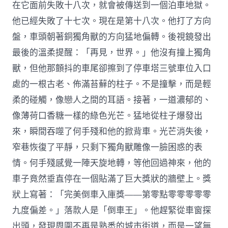
在它面前失敗十八次，就會被傳送到一個泊車地獄。
他已經失敗了十七次。現在是第十八次。他打了方向
盤，車頭朝著銅獨角獸的方向猛地偏轉。後視鏡發出
最後的溫柔提醒：「再見，世界。」他沒有撞上獨角
獸，但他那顫抖的車尾卻擦到了停車塔三號車位入口
處的一根古老、佈滿苔蘚的柱子。不是撞擊，而是輕
柔的碰觸，像戀人之間的耳語。接著，一道濃郁的、
像薄荷口香糖一樣的綠色光芒。猛地從柱子爆發出
來，瞬間吞噬了何手殘和他的掀背車。光芒消失後，
窄巷恢復了平靜，只剩下獨角獸雕像一臉困惑的表
情。何手殘感覺一陣天旋地轉，等他回過神來，他的
車子竟然垂直停在一個貼滿了巨大獎狀的牆壁上。獎
狀上寫著：「完美倒車入庫獎——第零點零零零零零
九度偏差。」落款人是「倒車王」。他趕緊從車窗探
出頭，發現周圍不再是熟悉的城市街道，而是一望無