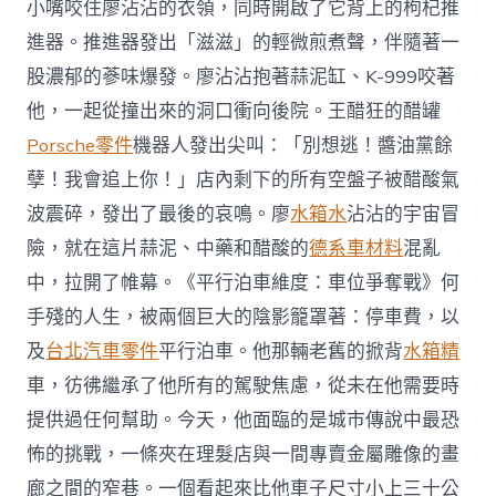
小嘴咬住廖沾沾的衣領，同時開啟了它背上的枸杞推
進器。推進器發出「滋滋」的輕微煎煮聲，伴隨著一
股濃郁的蔘味爆發。廖沾沾抱著蒜泥缸、K-999咬著
他，一起從撞出來的洞口衝向後院。王醋狂的醋罐
Porsche零件
機器人發出尖叫：「別想逃！醬油黨餘
孽！我會追上你！」店內剩下的所有空盤子被醋酸氣
波震碎，發出了最後的哀鳴。廖
水箱水
沾沾的宇宙冒
險，就在這片蒜泥、中藥和醋酸的
德系車材料
混亂
中，拉開了帷幕。《平行泊車維度：車位爭奪戰》何
手殘的人生，被兩個巨大的陰影籠罩著：停車費，以
及
台北汽車零件
平行泊車。他那輛老舊的掀背
水箱精
車，彷彿繼承了他所有的駕駛焦慮，從未在他需要時
提供過任何幫助。今天，他面臨的是城市傳說中最恐
怖的挑戰，一條夾在理髮店與一間專賣金屬雕像的畫
廊之間的窄巷。一個看起來比他車子尺寸小上三十公