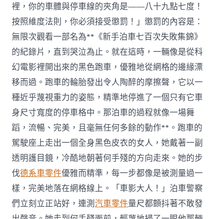
裡，你的車體與停車線的夾角是——八十九點七度！
按照維度法則，你必須接受懲罰！」懲罰的內容是：
無限次觀看一部名為**《新手泊車七百次失敗集錦》
的紀錄片，直到哭泣為止。就在這時，一輛像是從科
幻電影裡開出來的黑色跑車，優雅地從網格的邊緣漂
移而過。跑車的輪胎發出令人陶醉的摩擦聲，它以一
種近乎蔑視重力的姿態，精準地停進了一個只有它車
身尺寸寬度的停車格中。那泊車的過程就像一場舞
蹈，流暢、完美，且毫無任何多餘的動作**。跑車的
駕駛座上走出一個全身黑色皮衣的女人，她戴著一副
透明護目鏡，冷酷地朝著何手殘的方向走來。她的步
伐
德系車零件
優雅而精準，每一步都像是被測量過一
樣，完美地落在網格線上。「車影大人！」泊車警察
們立刻立正站好，連測
汽車零件
量尺都顫抖著不敢發
出聲音。她走到何手殘面前，輕蔑地掃了一眼他那輛