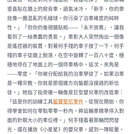
垂直貼在牆上的掀背車，語氣冰冷。「新手，你的車
技像一團混亂的毛線球。你污染了泊車維度的純粹
性。」「但你的後視鏡貼紙——『永不放棄』，讓我
看到了一絲愚蠢的勇氣。」車影大人突然掏出一個像
是遙控器的裝置，對著何手殘的車子按了一下。何手
殘的車子從牆上脫落，在空中旋轉了一百八十度，穩
穩地停在了地面上的一個停車格中。這次，夾角是
——零度。「你被分配給我的泊車學徒了。如果泊車
是一種宗教，你就是那個連方向盤都沒摸過的新信
徒。」她指了指旁邊一輛像是巨型嬰兒車的改造車：
「這是你的訓練工具
藍寶堅尼零件
，從現在開始，你
得學會如何在零點零零一秒內，將這輛車精準停入對
面的針眼大小的車位裡。」何手殘看著那輛閃閃發
光、還在播放《小星星》的嬰兒車，感到一陣眩暈。