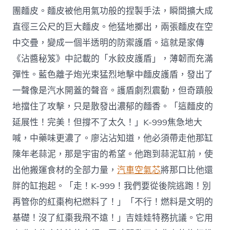
團麵皮。麵皮被他用氣功般的捏製手法，瞬間擴大成
直徑三公尺的巨大麵皮。他猛地擲出，兩張麵皮在空
中交疊，變成一個半透明的防禦護盾。這就是家傳
《沾醬秘笈》中記載的「水餃皮護盾」，薄韌而充滿
彈性。藍色離子炮光束猛烈地擊中麵皮護盾，發出了
一聲像是汽水開蓋的聲音。護盾劇烈震動，但奇蹟般
地擋住了攻擊，只是散發出濃郁的麵香。「這麵皮的
延展性！完美！但撐不了太久！」K-999焦急地大
喊，中藥味更濃了。廖沾沾知道，他必須帶走他那缸
陳年老蒜泥，那是宇宙的希望。他跑到蒜泥缸前，使
出他搬運食材的全部力量，
汽車空氣芯
將那口比他還
胖的缸抱起。「走！K-999！我們要從後院逃跑！別
再管你的紅棗枸杞燃料了！」「不行！燃料是文明的
基礎！沒了紅棗我飛不遠！」吉娃娃特務抗議。它用