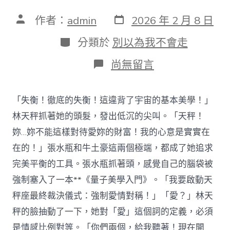
發
文
作者：
admin
2026 年 2 月 8 日
表
章
日
作
分
分類於
別以為我不會走
期
者
類
在
尚無留言
〈職
總
恒
「失衡！徹底的失衡！這違背了宇宙的基本美學！」
習
調
林天秤抓著她的頭髮，發出低沉的尖叫。「天秤！
查：
妳…妳不能這樣對待愛妳的財富！我的心意是實實在
思
維
在的！」張水瓶和牛土豪這兩個極端，都成了她追求
技
完美平衡的工具。張水瓶抓著頭，感覺自己的腦袋被
巧
也
強制塞入了一本**《量子美學入門》。「我要啟動天
是
秤座最終裁決儀式：強制愛情對稱！」「愛？」林天
主
要
秤的臉抽動了一下，她對「愛」這個詞的定義，必須
技
巧
是情感比例對等。「你們兩個，給我聽著！現在開