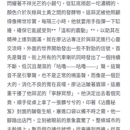
閃耀著不祥光芒的小銀勺，從缸底撈起一坨濃稠的、
顏色介於灰綠與土黃之間的發酵物。這蒜泥被他照顧
得像稀世珍寶，每隔三小時，他就要用手指彈一下缸
邊，確保它能感受到**「溫和的震動」**，以助其在
精神上達到圓滿。就在廖沾沾專注於與蒜泥進行心靈
交流時，外面的世界開始發出一些不對勁的信號。首
先是聲音。街上所有的汽車喇叭同時發出了一個持續
不斷、低沉且潮濕的「咕嚕——咕嚕——」聲。這聲
音不是引擎聲，也不是正常的鳴笛聲，而像是一個巨
大的、消化不良的胃在哀嚎。廖沾沾皺著眉頭，這嚴
重干擾了他蒜泥的「寧靜冥想」。他決定出去看個究
竟，順手從桌上拿了一張髒兮兮的，印著《沾醬秘
笈》封面的皺衛生紙，塞進口袋以備不時之需。他一
腳踏出店門，立刻被眼前的景象震驚了。整條城市的
主幹道上，數百個交通信號燈，從東邊到西邊，從高