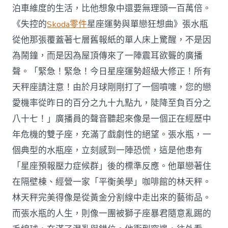
泊車維度的生活，比他想象中還要無理頭一百萬倍。
《失控的
Skoda零件
星座運勢與單戀狂想曲》張水瓶
從他那張覆蓋著七層舊報紙的單人床上驚醒，不是因
為鬧鐘，而是因為屋頂傳來了一陣震耳欲聾的廣播
聲。「緊急！緊急！今日星座運勢超級大修正！所有
天秤座請注意！由於月球剛剛打了一個噴嚏，您的戀
愛機率從昨日的百分之九十九點九，陡降至負百分之
八十七！」廣播員的聲音聽起來像是一個正在經歷中
年危機的雙子座，充滿了戲劇性的絕望。張水瓶，一
個典型的水瓶座，立刻感到一陣恐慌，這是他患有
「星座預報壓力症候群」後的標準反應。他單戀著住
在隔壁棟、經營一家「平衡美學」咖啡館的林天秤。
林天秤完美得像是從黃金分割線中走出來的藝術品。
而張水瓶的人生，則像一團被獅子座暴君隨意亂踢的