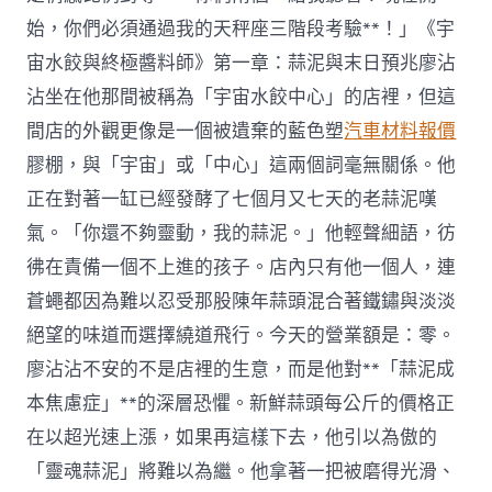
但
始，你們必須通過我的天秤座三階段考驗**！」《宇
僅
四
宙水餃與終極醬料師》第一章：蒜泥與末日預兆廖沾
成
沾坐在他那間被稱為「宇宙水餃中心」的店裡，但這
OSDER
奧
間店的外觀更像是一個被遺棄的藍色塑
汽車材料報價
斯
膠棚，與「宇宙」或「中心」這兩個詞毫無關係。他
德
零
正在對著一缸已經發酵了七個月又七天的老蒜泥嘆
件
氣。「你還不夠靈動，我的蒜泥。」他輕聲細語，彷
商
企
彿在責備一個不上進的孩子。店內只有他一個人，連
業
蒼蠅都因為難以忍受那股陳年蒜頭混合著鐵鏽與淡淡
派
員
絕望的味道而選擇繞道飛行。今天的營業額是：零。
培
訓〉
廖沾沾不安的不是店裡的生意，而是他對**「蒜泥成
中
本焦慮症」**的深層恐懼。新鮮蒜頭每公斤的價格正
在以超光速上漲，如果再這樣下去，他引以為傲的
「靈魂蒜泥」將難以為繼。他拿著一把被磨得光滑、