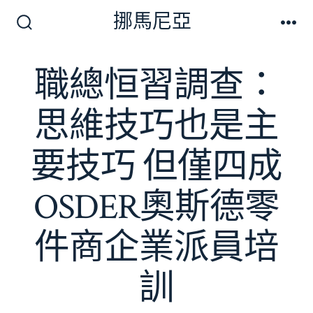
跳
挪馬尼亞
至
搜
選
尋
單
主
切
職總恒習調查：
要
換
開
內
關
思維技巧也是主
容
要技巧 但僅四成
OSDER奧斯德零
件商企業派員培
訓