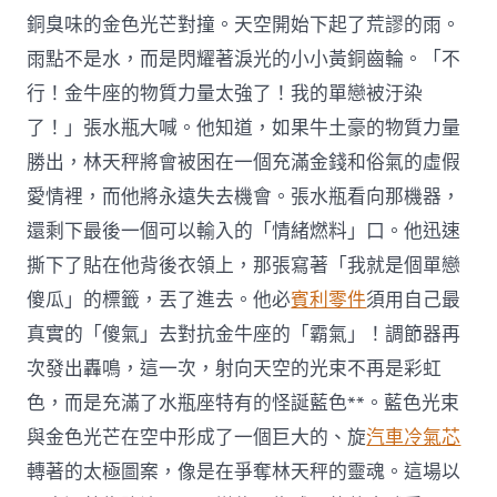
銅臭味的金色光芒對撞。天空開始下起了荒謬的雨。
雨點不是水，而是閃耀著淚光的小小黃銅齒輪。「不
行！金牛座的物質力量太強了！我的單戀被汙染
了！」張水瓶大喊。他知道，如果牛土豪的物質力量
勝出，林天秤將會被困在一個充滿金錢和俗氣的虛假
愛情裡，而他將永遠失去機會。張水瓶看向那機器，
還剩下最後一個可以輸入的「情緒燃料」口。他迅速
撕下了貼在他背後衣領上，那張寫著「我就是個單戀
傻瓜」的標籤，丟了進去。他必
賓利零件
須用自己最
真實的「傻氣」去對抗金牛座的「霸氣」！調節器再
次發出轟鳴，這一次，射向天空的光束不再是彩虹
色，而是充滿了水瓶座特有的怪誕藍色**。藍色光束
與金色光芒在空中形成了一個巨大的、旋
汽車冷氣芯
轉著的太極圖案，像是在爭奪林天秤的靈魂。這場以