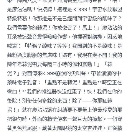
來一陣高八度、急促且充滿養生焦慮的聲音。「喂！
是廖沾沾嗎！快接聽！這裡是 K-999！宇宙水餃聯盟
特級特務！你那邊是不是已經聞到宇宙級的酸味了？
我們需要你的蒜泥！你被徵召了！馬上！」廖沾沾的
耳朵被這聲音震得嗡嗡作響，他捏著對講機，困惑地
喊道：「特務？酸味？等等！我聞到的不是酸味！是
麵粉過度膨脹的焦慮味！還有，我現在走不開！我的
陳年老蒜泥需要每隔三小時的溫和震動！」「蒜
泥？」對面傳來K-999崩潰的尖叫聲，帶著濃濃的中
藥味電子雜音：「重點不是蒜泥！重點是**時空正在
彎曲！**我們的推進器快沒紅棗了！快！我們在你的
後院！別帶任何多餘的東西！除了——你那缸蒜
泥！」就在廖沾沾還在糾結要不要帶上他最珍愛的那
把銀勺時，外面的牆壁傳來一聲巨大的撞擊。一個穿
著黑色燕尾服、戴著太陽眼鏡的太空吉娃娃，正從牆