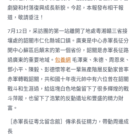
養
劇變和村落復興成長新貌。今起，本報發布相干報
網
站
道，敬請垂注！
文
旅
7月12日，采訪團的第一站離開了地處粵湘贛三省接
帶
壤處的韶關市仁化縣城口鎮。廣東是中心赤軍長征分
動
鄉
開中心蘇區后顛末的第一個省份，韶關是赤軍長征路
村
過廣東的重要地域。
包養網
毛澤東、朱德、周恩來、
振
興〉
鄧小平、陳毅、彭德懷等老一輩無產階層反動家曾率
中
赤軍轉戰韶關，共和國十年夜元帥中有六位曾在韶關
戰斗和生涯過，給這塊白色地盤留下了很多輝煌的戰
斗萍蹤，也留下了浩繁的反動遺址和豐盛的精力財
富。
［赤軍長征粵北留念館］傳承長征精力，帶動周邊成
長