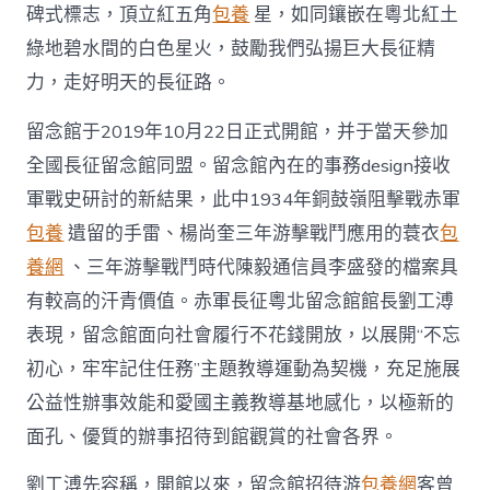
碑式標志，頂立紅五角
包養
星，如同鑲嵌在粵北紅土
綠地碧水間的白色星火，鼓勵我們弘揚巨大長征精
力，走好明天的長征路。
留念館于2019年10月22日正式開館，并于當天參加
全國長征留念館同盟。留念館內在的事務design接收
軍戰史研討的新結果，此中1934年銅鼓嶺阻擊戰赤軍
包養
遺留的手雷、楊尚奎三年游擊戰鬥應用的蓑衣
包
養網
、三年游擊戰鬥時代陳毅通信員李盛發的檔案具
有較高的汗青價值。赤軍長征粵北留念館館長劉工溥
表現，留念館面向社會履行不花錢開放，以展開“不忘
初心，牢牢記住任務”主題教導運動為契機，充足施展
公益性辦事效能和愛國主義教導基地感化，以極新的
面孔、優質的辦事招待到館觀賞的社會各界。
劉工溥先容稱，開館以來，留念館招待游
包養網
客曾