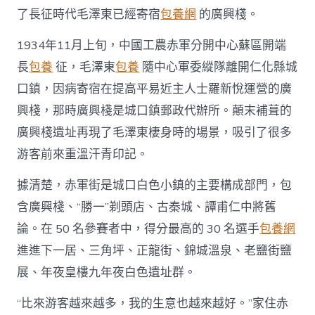
了長征時代毛澤東已經寄宿
包養網
的廣興棧。
1934年11月上旬，中國工農赤軍分開中心蘇區開端
長
包養
征，毛澤東
包養
隨中心軍委縱隊離開仁化縣城
口鎮，因病寄宿在提高平易近主人士羅新悅運營的廣
興棧，那時廣興棧是城口鎮郵政代辦所。顛末補葺的
廣興棧遺址再現了毛澤東棲身時的場景，吸引了很多
游客前來重溫汗青印記。
據清楚，赤軍街是城口白色小鎮的主要構成部門，包
含廣興棧、“勝一”剃頭店、古秦城、譚甫仁中將舊
論。在 50 名參賽者中，得分最高的 30 名選手
包養網
進進下一居、三角坪、正龍街、錦城溫泉、老鹽街鹽
展、年夜皇樓九年夜白色遺址群。
“比來游客越來越多，我的生意也越來越好。”家住赤