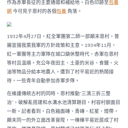
作為赤軍長征的主要通道和補給地，白色印跡至
包養
網
今可見于恩村的各個
包養
角落。
1932年4月27日，紅全軍團第二師一部顛末恩村，普
遍宣揚我黨我軍的方針政策和主意。1934年11月，
紅一軍團等主力軍隊在城口鎮休整時代，赤軍在恩村
等村且溫順。充公年夜田主、土豪的米谷、食鹽、火
油等物品分給本地農人，遭到了村平易近的熱鬧接
待，一些青年自動參加赤軍步隊。
在維護傳統古村的同時，恩村推動“三清三拆三整
治”，破解亂搭建和水溝水池清算題目，村容村貌面目
一新。記者看到，白色釉面磚、青磚、紅星、燈帶，
顛末同一的外立面改革晉陞，一棟棟平易近居成了村