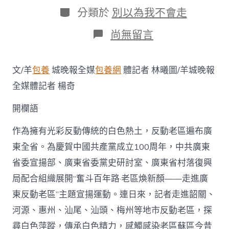
日
作
分
分類於
別以為我不會走
期
者
類
在
尚無留言
〈走
進
廣
文/羊
包養
城晚報全媒
包養網
體記者 林曦圖/羊城晚報
東
反
全媒體記者 楊奇
動
老
開欄語
區
|
作為擁有光彩反動傳統的白色熱土，反動老區遍布廣
韶
關
東全省。為慶賀中國共產黨成立100周年，中共廣東
仁
省委宣揚部、廣東省委黨史研討室、廣東省村落復興
化
縣：
局配合組織展開“奮斗百年路·老區煥新顏——走進廣
以
東反動老區”主題宣揚運動。連日來，記者走進韶關、
紅
色
河源、惠州、汕尾、汕頭、梅州等地市反動老區，探
臺
尋白色萍蹤，傳承白色精力，感觸感染老區蘇區今昔
包