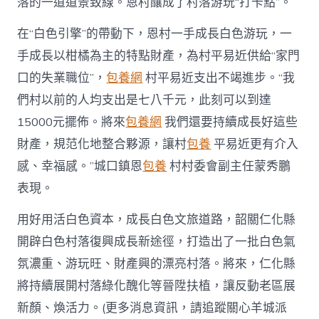
落的一道道景致線。恩村釀成了村落游玩“打卡點”。
在“白色引擎”的帶動下，恩村一手成長白色游玩，一
手成長以柑橘為主的特點財產，為村平易近供給“家門
口的失業職位”，
包養網
村平易近支出不竭進步。“我
們村以前的人均支出是七八千元，此刻可以到達
15000元擺佈。將來
包養網
我們還要持續成長好這些
財產，規范化地整合夥源，讓村
包養
平易近更有介入
感、幸福感。”城口鎮恩
包養
村村委會副主任蒙秀鵬
表現。
用好用活白色資本，成長白色文旅道路，韶關仁化縣
開辟白色村落復興成長新途徑，打造出了一批白色氣
氛濃重、游玩旺、財產興的漂亮村落。將來，仁化縣
將持續展開村落綠化醜化等晉陞扶植，讓反動老區展
新顏、煥活力。(更多消息資訊，請追蹤關心羊城派