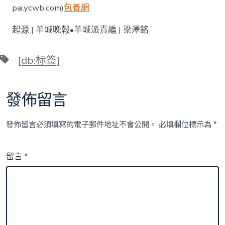
pai.ycwb.com)
包養網
起源 | 羊城晚報•羊城派責編 | 梁澤銘
標
[db:标签]
籤
發佈留言
發佈留言必須填寫的電子郵件地址不會公開。
必填欄位標示為
*
留言
*