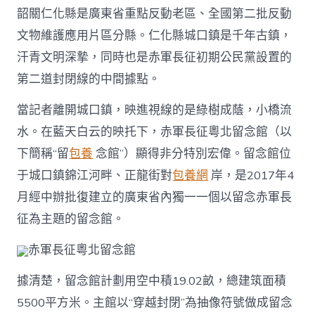
韶關仁化縣是廣東省重點反動老區、全國第二批反動
文物維護應用片區分縣。仁化縣城口鎮是千年古鎮，
汗青文明深摯，同時也是赤軍長征初期公民黨設置的
第二道封閉線的中間據點。
當記者離開城口鎮，映進視線的是綠樹成蔭，小橋流
水。在藍天白云的映托下，赤軍長征粵北留念館（以
下簡稱“留
包養
念館”）顯得非分特別宏偉。留念館位
于城口鎮錦江河畔、正龍街對
包養網
岸，是2017年4
月經中辦批復建立的廣東省內獨一一個以留念赤軍長
征為主題的留念館。
赤軍長征粵北留念館
據清楚，留念館計劃用空中積19.02畝，總建筑面積
5500平方米。主館以“穿越封閉”為抽像符號做成留念