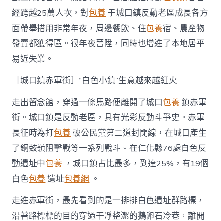
經跨越25萬人次，對
包養
于城口鎮反動老區成長各方
面帶舉措用非常年夜，周邊餐飲、住
包養
宿、農產物
發賣都獲得區。很年夜晉陞，同時也增進了本地居平
易近失業。
［城口鎮赤軍街］“白色小鎮”生意越來越紅火
走出留念館，穿過一條馬路便離開了城口
包養
鎮赤軍
街。城口鎮是反動老區，具有光彩反動斗爭史。赤軍
長征時為打
包養
破公民黨第二道封閉線，在城口產生
了銅鼓嶺阻擊戰等一系列戰斗。在仁化縣76處白色反
動遺址中
包養
，城口鎮占比最多，到達25%，有19個
白色
包養
遺址
包養網
。
走進赤軍街，最先看到的是一排排白色遺址群路標，
沿著路標標的目的穿過干凈整潔的鵝卵石冷巷，離開