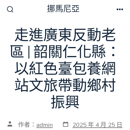
跳
挪馬尼亞
至
搜
選
尋
單
主
切
走進廣東反動老
要
換
開
內
關
區 | 韶關仁化縣：
容
以紅色臺包養網
站文旅帶動鄉村
振興
發
文
作者：
admin
2025 年 4 月 25 日
表
章