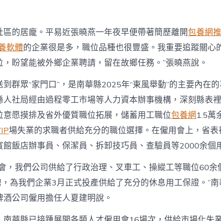
社區的居龐。平易近張曉燕一年夜早便帶著簡歷離開
包養網
養軟體
的企業很是多，職位品種也很豐盛。我重要追蹤關心
位，盼望能被外鄉企業聘請，留在故鄉任務。”張曉燕說。
到群眾“家門口”，是南華縣2025年“東風舉動”的主要內在
縣人社局經由過程零工市場等人力資本辦事機構，深刻縣表
位意愿摸排及省外優質職位拓展，儲蓄用工職位
包養網
1.5
IP
場失業的求職者供給充分的職位選擇。在僱用會上，省表裡
賓館飯店辦事員、保潔員、拆卸技巧員、查驗員等2000余個
用會，我們公司供給了行政治理、叉車工、操縱工等職位60余
應聘，為我們企業3月正式投產供給了充分的休息用工保證。”
啤酒公司僱用擔任人夏建明說。
，南華縣已接踵展開各類人才僱用會16場次，供給市場化失業職