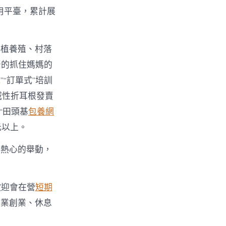
用平臺，累計展
蒔植養殖、村落
緊的抓住媽媽的
“訂單式”培訓
域性折耳根發賣
“田頭基
包養網
元以上。
、熱心的舉動，
歡迎會在營
短期
失業創業、休息