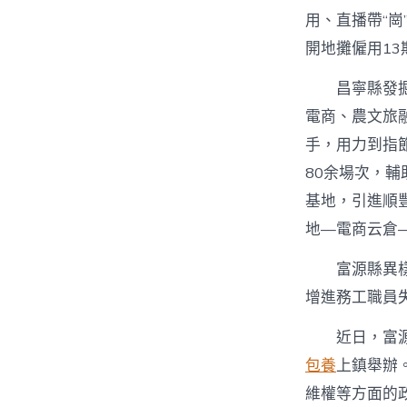
用、直播帶“崗
開地攤僱用13
昌寧縣發
電商、農文旅
手，用力到指
80余場次，輔
基地，引進順豐
地—電商云倉—
富源縣異
增進務工職員
近日，富源
包養
上鎮舉辦
維權等方面的