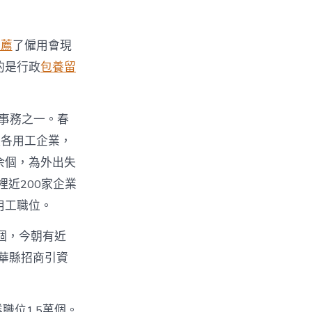
推薦
了僱用會現
的是行政
包養留
的事務之一。春
裡各用工企業，
萬余個，為外出失
近200家企業
用工職位。
個，今朝有近
南華縣招商引資
位1.5萬個。