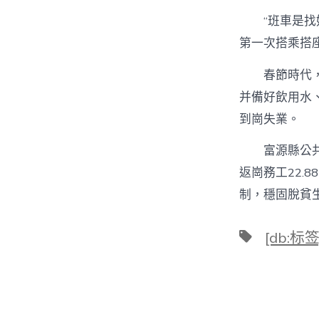
“班車是
第一次搭乘搭座
春節時代
并備好飲用水
到崗失業。
富源縣公
返崗務工22.
制，穩固脫貧
標
[db:标签
籤