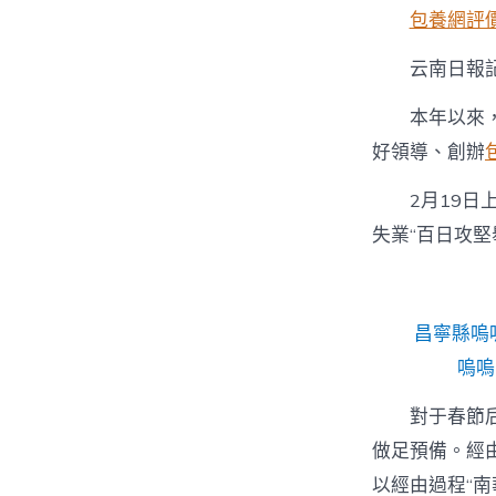
包養網評
云南日報記
本年以來
好領導、創辦
2月19日
失業“百日攻堅
昌寧縣嗚
嗚嗚
對于春節
做足預備。經
以經由過程“南