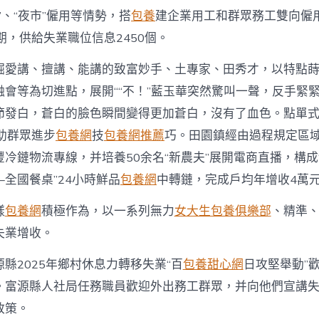
”、“夜市”僱用等情勢，搭
包養
建企業用工和群眾務工雙向僱
期，供給失業職位信息2450個。
掘愛講、擅講、能講的致富妙手、土專家、田秀才，以特點
融會等為切進點，展開““不！”藍玉華突然驚叫一聲，反手緊
節發白，蒼白的臉色瞬間變得更加蒼白，沒有了血色。點單式”
助群眾進步
包養網
技
包養網推薦
巧。田園鎮經由過程規定區
冷鏈物流專線，并培養50余名“新農夫”展開電商直播，構成
全國餐桌”24小時鮮品
包養網
中轉鏈，完成戶均年增收4萬
樣
包養網
積極作為，以一系列無力
女大生包養俱樂部
、精準
失業增收。
縣2025年鄉村休息力轉移失業“百
包養甜心網
日攻堅舉動”
。富源縣人社局任務職員歡迎外出務工群眾，并向他們宣講
政策。