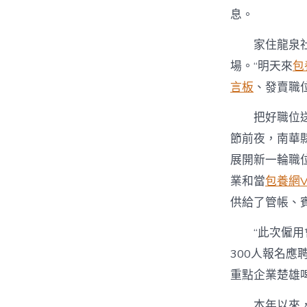
息。
家住龍泉
場。“明天來
包
言板
、發賣職
把好職位送
節前夜，南華
展開新一輪職
業和當
包養網V
供給了管帳、
“此次僱
300人報名
重點企業楚雄
本年以來