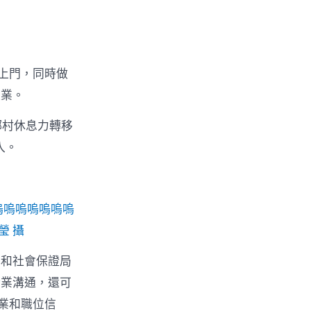
上門，同時做
失業。
鄉村休息力轉移
入。
嗚嗚嗚嗚嗚嗚嗚
瑩 攝
本和社會保證局
企業溝通，還可
業和職位信