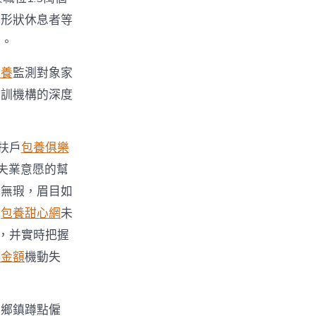
業形狀休息者等
用。
包養
監測對象家
培訓機構的深度
扶戶
包養俱樂
失業意愿的幫
皙無瑕，眉目如
對
包養甜心網
未
，并實時把握
養金額
機動失
程鄉鎮蹲點僱