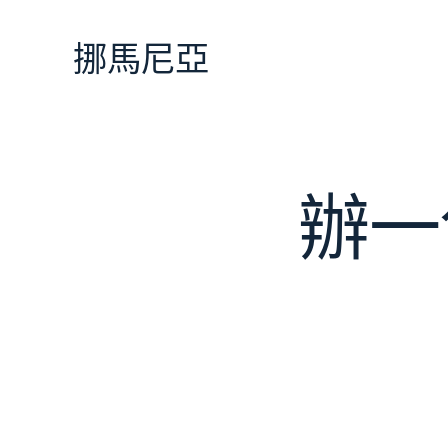
跳
至
挪馬尼亞
主
要
內
容
辦一