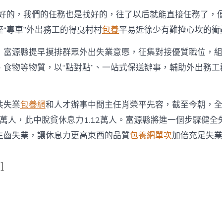
找好的，我們的任務也是找好的，往了以后就能直接任務了，便
“專車”外出務工的得戛村村
包養
平易近徐少有難掩心坎的衝
，富源縣提早摸排群眾外出失業意愿，征集對接優質職位，
、食物等物質，以“點對點”、一站式保送辦事，輔助外出務工
共失業
包養網
和人才辦事中間主任肖榮平先容，截至今朝，
88萬人，此中脫貧休息力1.12萬人。富源縣將進一個步驟健
生齒失業，讓休息力更高東西的品質
包養網單次
加倍充足失
]