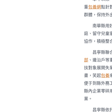
重
包養網
點針
群體，保持外
南華縣用
庭、留守兒童
協作，積極整
昌寧縣聯
部
、邊沿戶等
扶對象展開失
畫，笑起
包養
便于到縣外務
縣內企業零碎
業。
昌寧縣依