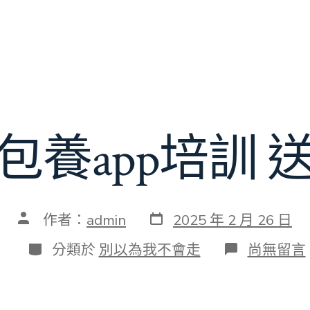
包養app培訓 
發
文
作者：
admin
2025 年 2 月 26 日
表
章
日
作
分
在
分類於
別以為我不會走
尚無留言
期
者
類
〈辦
一
包
養