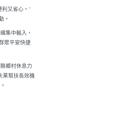
利又省心。”
動。
組織集中輸入，
群眾平安快捷
全縣鄉村休息力
全失業幫扶長效機
業。