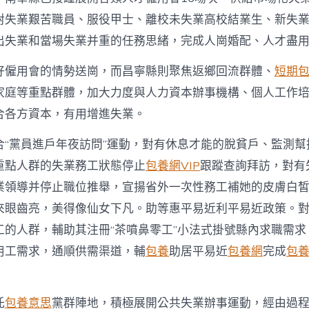
對失業艱苦職員、服役甲士、離校未失業高校結業生、新失
出失業和當場失業并重的任務思緒，完成人崗婚配、人才盡
好僱用會的情勢送崗，而昌寧縣則聚焦返鄉回流群體、
短期
家庭等重點群體，加大力度與人力資本辦事機構、個人工作
合各方資本，有用增進失業。
合“黨員進戶年夜訪問”運動，對有休息才能的脫貧戶、監測幫
重點人群的失業務工狀態停止
包養網VIP
跟蹤查詢拜訪，對有
業領導并停止職位推舉，宣揚省外一次性務工補她的皮膚白
來眼齒亮，美得像仙女下凡。助等惠平易近利平易近政策。
工的人群，輔助其注冊“茶噴鼻零工”小法式掛號縣內求職需求
用工需求，通順供需渠道，輔
包養
助居平易近
包養網
完成
包
托
包養意思
黨群陣地，積極展開公共失業辦事運動，經由過