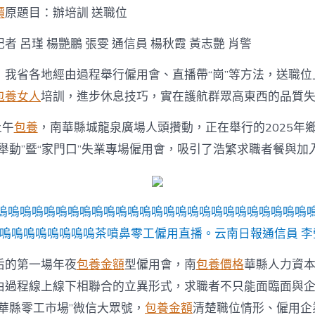
app
價
原題目：辦培訓 送職位
培
訓
者 呂瑾 楊艷鵬 張雯
通信員 楊秋霞 黃志艷 肖警
送
職
，我省各地經由過程舉行僱用會、直播帶“崗”等方法，送職位
位〉
中
包養女人
培訓，進步休息技巧，實在護航群眾高東西的品質
上午
包養
，南華縣城龍泉廣場人頭攢動，正在舉行的2025年
舉動”暨“家門口”失業專場僱用會，吸引了浩繁求職者餐與加
嗚嗚嗚嗚嗚嗚嗚嗚嗚嗚嗚嗚嗚嗚嗚嗚嗚嗚嗚嗚嗚嗚嗚嗚嗚嗚
嗚嗚嗚嗚嗚嗚嗚嗚茶噴鼻零工僱用直播。云南日報通信員 李
后的第一場年夜
包養金額
型僱用會，南
包養價格
華縣人力資
由過程線上線下相聯合的立異形式，求職者不只能面臨面與
華縣零工市場”微信大眾號，
包養金額
清楚職位情形、僱用企