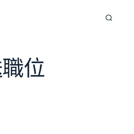
搜
尋
切
換
開
關
送職位