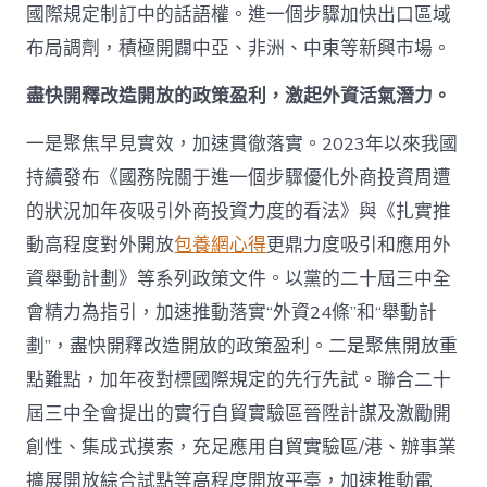
國際規定制訂中的話語權。進一個步驟加快出口區域
布局調劑，積極開闢中亞、非洲、中東等新興市場。
盡快開釋改造開放的政策盈利，激起外資活氣潛力。
一是聚焦早見實效，加速貫徹落實。2023年以來我國
持續發布《國務院關于進一個步驟優化外商投資周遭
的狀況加年夜吸引外商投資力度的看法》與《扎實推
動高程度對外開放
包養網心得
更鼎力度吸引和應用外
資舉動計劃》等系列政策文件。以黨的二十屆三中全
會精力為指引，加速推動落實“外資24條”和“舉動計
劃”，盡快開釋改造開放的政策盈利。二是聚焦開放重
點難點，加年夜對標國際規定的先行先試。聯合二十
屆三中全會提出的實行自貿實驗區晉陞計謀及激勵開
創性、集成式摸索，充足應用自貿實驗區/港、辦事業
擴展開放綜合試點等高程度開放平臺，加速推動電