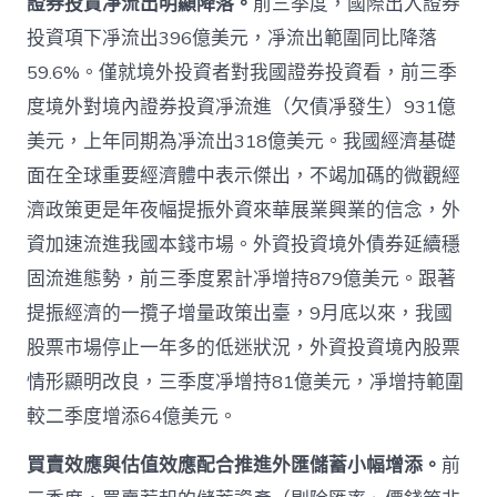
證券投資凈流出明顯降落。
前三季度，國際出入證券
投資項下凈流出396億美元，凈流出範圍同比降落
59.6%。僅就境外投資者對我國證券投資看，前三季
度境外對境內證券投資凈流進（欠債凈發生）931億
美元，上年同期為凈流出318億美元。我國經濟基礎
面在全球重要經濟體中表示傑出，不竭加碼的微觀經
濟政策更是年夜幅提振外資來華展業興業的信念，外
資加速流進我國本錢市場。外資投資境外債券延續穩
固流進態勢，前三季度累計凈增持879億美元。跟著
提振經濟的一攬子增量政策出臺，9月底以來，我國
股票市場停止一年多的低迷狀況，外資投資境內股票
情形顯明改良，三季度凈增持81億美元，凈增持範圍
較二季度增添64億美元。
買賣效應與估值效應配合推進外匯儲蓄小幅增添。
前