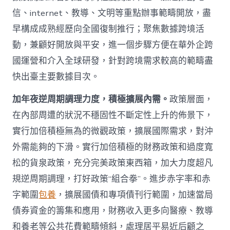
信、internet、教導、文明等重點辦事範疇開放，盡
早構成成熟經歷向全國復制推行；聚焦數據跨境活
動，兼顧好開放與平安，進一個步驟方便在華外企跨
國運營和介入全球研發，針對跨境需求較高的範疇盡
快出臺主要數據目次。
加年夜逆周期調理力度，積極擴展內需。
政策層面，
在內部周遭的狀況不穩固性不斷定性上升的佈景下，
實行加倍積極無為的微觀政策，擴展國際需求，對沖
外需能夠的下滑。實行加倍積極的財務政策和過度寬
松的貨泉政策，充分完美政策東西箱，加大力度超凡
規逆周期調理，打好政策“組合拳”。進步赤字率和赤
字範圍
包養
，擴展國債和專項債刊行範圍，加速當局
債券資金的籌集和應用，財務收入更多向醫療、教導
和養老等公共花費範疇傾斜，處理居平易近后顧之