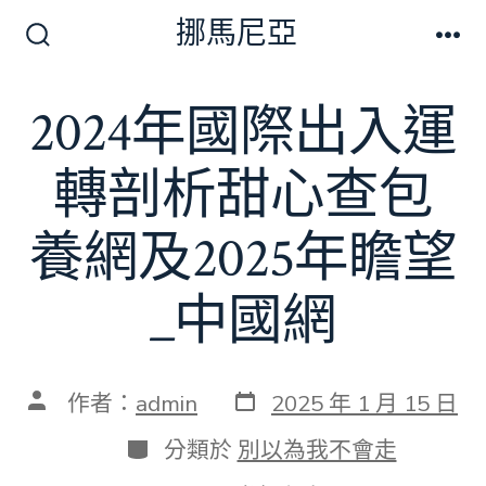
跳
挪馬尼亞
至
搜
選
尋
單
主
切
2024年國際出入運
要
換
開
內
關
轉剖析甜心查包
容
養網及2025年瞻望
_中國網
發
文
作者：
admin
2025 年 1 月 15 日
表
章
日
作
分
分類於
別以為我不會走
期
者
類