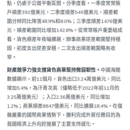
_
點，仍處于公道平衡區間。分季度看，一季度常常賬
中
國
戶順差392億美元，二季度順差545億美元，順差範
網〉
圍分辨同比降落48.9%和8.0%；三季度順差1476億美
中
元，順差範圍同比增加142.8%。從常常賬戶重要組成
看，貨色順差年夜幅擴展，辦事商業逆差範圍堅持穩
固，初度支出逆差安穩，二次支出順差範圍略有收
窄。
財產競爭力強支撐貨色商業堅持微弱韌性。
中國海關
數據顯示，前11個月，貨色出口3.24萬億美元，同比
增加5.4%，為汗青次高（僅略低于2022年前11月的
3.25萬億美元）；入口2.36萬億美元，同比增加
1.2%；商業順差8847億美元，同比擴展18.4%。在復
雜嚴重的國際商業情勢下，勝利完成外貿任務目的為
我國經濟上升向好施展了主要支持感化。