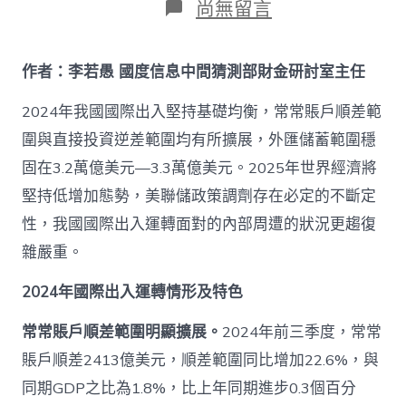
在
尚無留言
〈2024
年
國
作者：李若愚 國度信息中間猜測部財金研討室主任
際
出
2024年我國國際出入堅持基礎均衡，常常賬戶順差範
入
運
圍與直接投資逆差範圍均有所擴展，外匯儲蓄範圍穩
轉
固在3.2萬億美元—3.3萬億美元。2025年世界經濟將
剖
析
堅持低增加態勢，美聯儲政策調劑存在必定的不斷定
甜
心
性，我國國際出入運轉面對的內部周遭的狀況更趨復
查
雜嚴重。
包
養
2024年國際出入運轉情形及特色
網
及
2025
常常賬戶順差範圍明顯擴展。
2024年前三季度，常常
年
賬戶順差2413億美元，順差範圍同比增加22.6%，與
瞻
望
同期GDP之比為1.8%，比上年同期進步0.3個百分