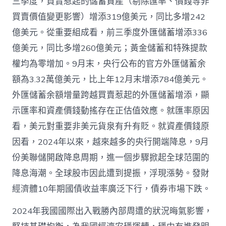
三季度，買賣惹起的儲蓄資產（剔除匯率、價錢等非
買賣價值變更影響）增添319億美元，同比多增242
億美元。從重要組成看，前三季度外匯儲蓄增添336
億美元，同比多增260億美元；黃金儲蓄和特殊提款
權均為零增加。9月末，央行公布的官方外匯儲蓄余
額為3.32萬億美元，比上年12月末增添784億美元。
外匯儲蓄余額增量跨越買賣惹起的外匯儲蓄增添，顯
示匯率和資產價錢動搖存在正估值效應。就匯率原因
看，美元對重要非美元貨泉有升有貶。就資產價錢原
因看，2024年以來，越來越多的央行開端降息，9月
份美聯儲開啟降息周期，進一個步驟掀起全球范圍的
降息海潮。全球股市因此遭到提振，浮現漲勢。發財
經濟體10年期國債收益率廣泛下行，債券市場下跌。
2024年我國國際出入戰勝內部周遭的狀況晦氣影響，