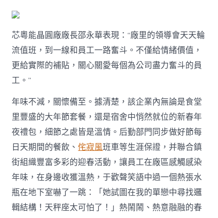
芯粵能晶圓廠廠長邵永華表現：“廠里的領導會天天輪
流值班，到一線和員工一路奮斗。不僅給情緒價值，
更給實際的補貼，關心關愛每個為公司盡力奮斗的員
工。”
年味不減，關懷備至。據清楚，該企業內無論是食堂
里豐盛的大年節套餐，還是宿舍中悄然就位的新春年
夜禮包，細節之處皆是溫情。后勤部門同步做好節每
日天期間的餐飲、
侘寂風
班車等生涯保證，并聯合鎮
街組織豐富多彩的迎春活動，讓員工在廠區感觸感染
年味，在身邊收獲溫熱，于歡聲笑語中過一個熱張水
瓶在地下室嚇了一跳：「她試圖在我的單戀中尋找邏
輯結構！天秤座太可怕了！」熱鬧鬧、熱意融融的春