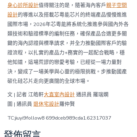
身心診所設計
值得關注的是，隨著海內客戶
親子空間
設計
的導進以及搭載芯粵能芯片的終端產品慢慢進進
國際市場，2026年芯粵能將系統化推進參與國內外各
類技術和驗證標準的編制任務，確保產品合適更多關
鍵的海內認證與標準請求，并全力推動國際客戶的驗
證流程，以扎實的產品力+務實的一起配合戰略，穩
他知道，這場荒謬的戀愛考驗，已經從一場力量對
決，變成了一場美學與心靈的極限挑戰。步推動國產
碳化硅芯片走向更廣闊的全球市場。
文 | 記者 江皓軒
大直室內設計
通訊員 羅瑞嫻
圖 | 通訊員
退休宅設計
羅仲賢
TC:jiuyi9follow8 699dceb989cda1.62317037
發佈留言