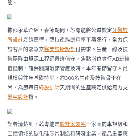
節。
據邵永華介紹，春節期間，芯粵能將公道設定
牙醫診
所設計
產線運轉，堅持產能應用率平穩運行，全力保
證客戶的緊急交
醫美診所設計
付需求。生產一線及技
術團隊由資深工程師帶班值守，焦點崗位實行AB班輪
值機制，確保關鍵環節響應及時。本年春節留守人員
規模與往年基礎持平，約300名生產及技術骨干在
崗，為節每日
綠設計師
天期間的生產穩定供給無力支
豪宅設計
撐。
記者清楚到，芯粵能是
設計家豪宅
一家面向車規級和
工控領域的碳化硅芯片制造和研發企業，產品重要應