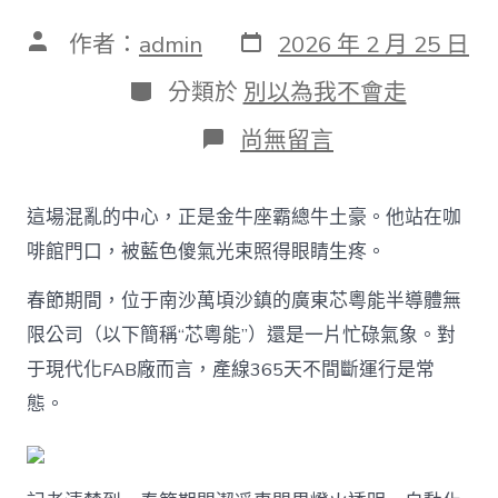
發
文
作者：
admin
2026 年 2 月 25 日
表
章
日
作
分
分類於
別以為我不會走
期
者
類
在
尚無留言
〈300
人
在
這場混亂的中心，正是金牛座霸總牛土豪。他站在咖
崗、
24
啡館門口，被藍色傻氣光束照得眼睛生疼。
小
時
春節期間，位于南沙萬頃沙鎮的廣東芯粵能半導體無
不
限公司（以下簡稱“芯粵能”）還是一片忙碌氣象。對
打
烊！
于現代化FAB廠而言，產線365天不間斷運行是常
芯
粵
態。
能
春
節
馬