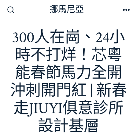
跳
挪馬尼亞
至
搜
選
尋
單
主
切
300人在崗、24小
要
換
開
內
關
時不打烊！芯粵
容
能春節馬力全開
沖刺開門紅 | 新春
走JIUYI俱意診所
設計基層