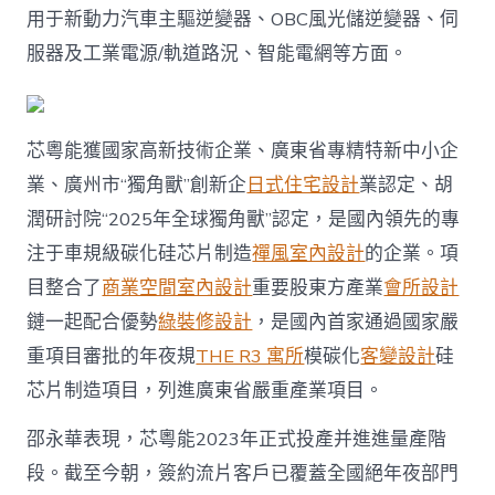
用于新動力汽車主驅逆變器、OBC風光儲逆變器、伺
服器及工業電源/軌道路況、智能電網等方面。
芯粵能獲國家高新技術企業、廣東省專精特新中小企
業、廣州市“獨角獸”創新企
日式住宅設計
業認定、胡
潤研討院“2025年全球獨角獸”認定，是國內領先的專
注于車規級碳化硅芯片制造
禪風室內設計
的企業。項
目整合了
商業空間室內設計
重要股東方產業
會所設計
鏈一起配合優勢
綠裝修設計
，是國內首家通過國家嚴
重項目審批的年夜規
THE R3 寓所
模碳化
客變設計
硅
芯片制造項目，列進廣東省嚴重產業項目。
邵永華表現，芯粵能2023年正式投產并進進量產階
段。截至今朝，簽約流片客戶已覆蓋全國絕年夜部門