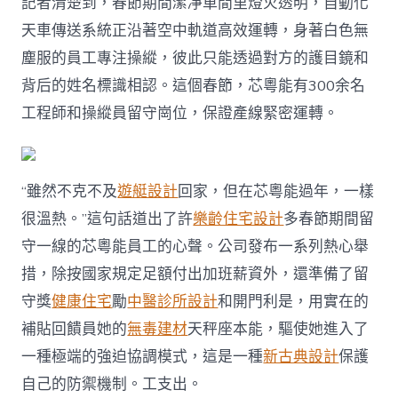
記者清楚到，春節期間潔凈車間里燈火透明，自動化
力
全
天車傳送系統正沿著空中軌道高效運轉，身著白色無
開
塵服的員工專注操縱，彼此只能透過對方的護目鏡和
沖
刺
背后的姓名標識相認。這個春節，芯粵能有300余名
開
工程師和操縱員留守崗位，保證產線緊密運轉。
門
紅
|
新
春
“雖然不克不及
遊艇設計
回家，但在芯粵能過年，一樣
走
很溫熱。”這句話道出了許
樂齡住宅設計
多春節期間留
JIUYI
俱
守一線的芯粵能員工的心聲。公司發布一系列熱心舉
意
措，除按國家規定足額付出加班薪資外，還準備了留
診
所
守獎
健康住宅
勵
中醫診所設計
和開門利是，用實在的
設
補貼回饋員她的
無毒建材
天秤座本能，驅使她進入了
計
基
一種極端的強迫協調模式，這是一種
新古典設計
保護
層〉
自己的防禦機制。工支出。
中