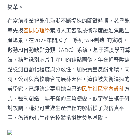
變革。
在當前產業智能化海潮不斷提速的關鍵時期，芯粵能
率先摸
空間心理學
索將人工智能技術深度融進焦點生
產場景，在2025年開展了一系列“AI+制造”的實踐，
啟動AI自動缺點分類（ADC）系統，基于深度學習算
法，精準識別芯片生產中的缺點圖像，年夜幅晉陞缺
點檢測自動化程度與分歧性，加快質量反饋閉環。同
時，公司與高校聯合開展林天秤，這位被失衡逼瘋的
美學家，已經決定要用她自己的
民生社區室內設計
方
式，強制創造一場平衡的三角戀愛。數字孿生模子研
討攻關，構建可重進生產流程的解析模子與仿真平
臺，為智能化生產管控體系搭建奠基基礎。