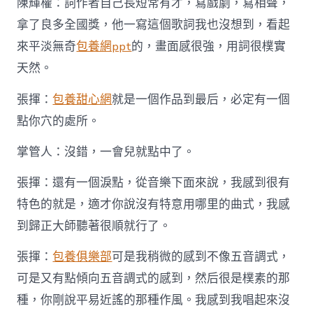
陳輝權：詞作者自己長短常有才，寫戲劇，寫相聲，
拿了良多全國獎，他一寫這個歌詞我也沒想到，看起
來平淡無奇
包養網ppt
的，畫面感很強，用詞很樸實
天然。
張揮：
包養甜心網
就是一個作品到最后，必定有一個
點你穴的處所。
掌管人：沒錯，一會兒就點中了。
張揮：還有一個淚點，從音樂下面來說，我感到很有
特色的就是，適才你說沒有特意用哪里的曲式，我感
到歸正大師聽著很順就行了。
張揮：
包養俱樂部
可是我稍微的感到不像五音調式，
可是又有點傾向五音調式的感到，然后很是樸素的那
種，你剛說平易近謠的那種作風。我感到我唱起來沒