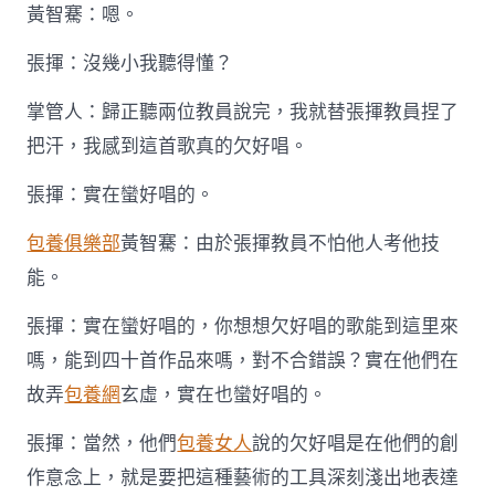
黃智騫：嗯。
張揮：沒幾小我聽得懂？
掌管人：歸正聽兩位教員說完，我就替張揮教員捏了
把汗，我感到這首歌真的欠好唱。
張揮：實在蠻好唱的。
包養俱樂部
黃智騫：由於張揮教員不怕他人考他技
能。
張揮：實在蠻好唱的，你想想欠好唱的歌能到這里來
嗎，能到四十首作品來嗎，對不合錯誤？實在他們在
故弄
包養網
玄虛，實在也蠻好唱的。
張揮：當然，他們
包養女人
說的欠好唱是在他們的創
作意念上，就是要把這種藝術的工具深刻淺出地表達