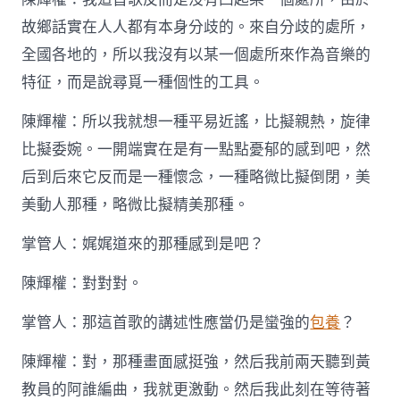
故鄉話實在人人都有本身分歧的。來自分歧的處所，
全國各地的，所以我沒有以某一個處所來作為音樂的
特征，而是說尋覓一種個性的工具。
陳輝權：所以我就想一種平易近謠，比擬親熱，旋律
比擬委婉。一開端實在是有一點點憂郁的感到吧，然
后到后來它反而是一種懷念，一種略微比擬倒閉，美
美動人那種，略微比擬精美那種。
掌管人：娓娓道來的那種感到是吧？
陳輝權：對對對。
掌管人：那這首歌的講述性應當仍是蠻強的
包養
？
陳輝權：對，那種畫面感挺強，然后我前兩天聽到黃
教員的阿誰編曲，我就更激動。然后我此刻在等待著