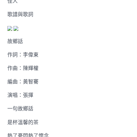
佳人
歌譜與歌詞
故鄉話
作詞：李偉東
作曲：陳輝權
編曲：黃智騫
演唱：張揮
一句故鄉話
是杯溫馨的茶
熱了憂悶熱了懷念