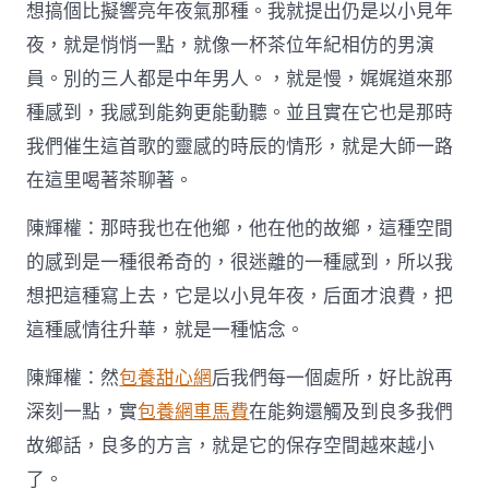
想搞個比擬響亮年夜氣那種。我就提出仍是以小見年
夜，就是悄悄一點，就像一杯茶位年紀相仿的男演
員。別的三人都是中年男人。，就是慢，娓娓道來那
種感到，我感到能夠更能動聽。並且實在它也是那時
我們催生這首歌的靈感的時辰的情形，就是大師一路
在這里喝著茶聊著。
陳輝權：那時我也在他鄉，他在他的故鄉，這種空間
的感到是一種很希奇的，很迷離的一種感到，所以我
想把這種寫上去，它是以小見年夜，后面才浪費，把
這種感情往升華，就是一種惦念。
陳輝權：然
包養甜心網
后我們每一個處所，好比說再
深刻一點，實
包養網車馬費
在能夠還觸及到良多我們
故鄉話，良多的方言，就是它的保存空間越來越小
了。