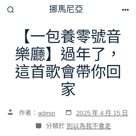
跳
挪馬尼亞
至
搜
選
尋
單
主
切
【一包養零號音
要
換
開
內
關
樂廳】​過年了，
容
這首歌會帶你回
家
發
文
作者：
admin
2025 年 4 月 15 日
表
章
日
作
分
分類於
別以為我不會走
期
者
類