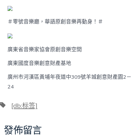
＃零號音樂廳，華語原創音樂再動身！＃
廣東省音樂家協會原創音樂空間
廣東國度音樂創意財產基地
廣州市河漢區黃埔年夜道中309號羊城創意財產園2－
24
標
[db:标签]
籤
發佈留言