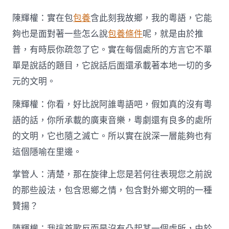
陳輝權：實在包
包養
含此刻我故鄉，我的粵語，它能
夠也是面對著一些怎么說
包養條件
呢，就是由於推
普，有時辰你疏忽了它。實在每個處所的方言它不單
單是說話的題目，它說話后面還承載著本地一切的多
元的文明。
陳輝權：你看，好比說阿誰粵語吧，假如真的沒有粵
語的話，你所承載的廣東音樂，粵劇還有良多的處所
的文明，它也隨之滅亡。所以實在說深一層能夠也有
這個隱喻在里邊。
掌管人：清楚，那在旋律上您是若何往表現您之前說
的那些設法，包含思鄉之情，包含對外鄉文明的一種
贊揚？
陳輝權：我這首歌反而是沒有凸起某一個處所，由於