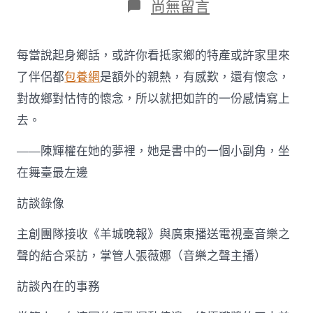
在
尚無留言
〈【一
包
養
每當說起身鄉話，或許你看抵家鄉的特產或許家里來
零
號
了伴侶都
包養網
是額外的親熱，有感歎，還有懷念，
音
對故鄉對怙恃的懷念，所以就把如許的一份感情寫上
樂
廳】​
去。
過
年
——陳輝權在她的夢裡，她是書中的一個小副角，坐
了，
這
在舞臺最左邊
首
歌
訪談錄像
會
帶
主創團隊接收《羊城晚報》與廣東播送電視臺音樂之
你
回
聲的結合采訪，掌管人張薇娜（音樂之聲主播）
家〉
中
訪談內在的事務