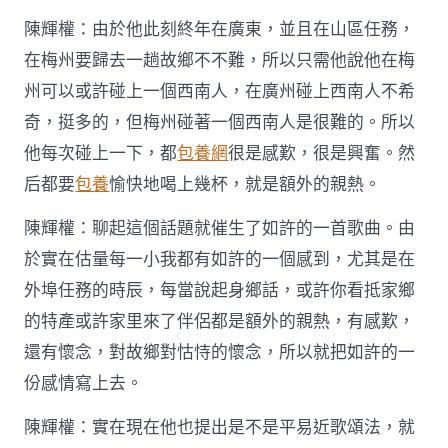
陳輝權：由於他此刻終年在廣東，並且在山區任務，
在梅州要歸去一趟故鄉不不難，所以只需他說他在梅
州可以或許碰上一個西南人，在廣州碰上西南人不希
奇，挺多的，但梅州碰著一個西南人是很難的。所以
他每次碰上一下，都
包養網
很是感歎，很是興奮。然
后都要
包養
愉快地喝上幾杯，就是額外的親熱。
陳輝權：聊起這個話題就催生了如許的一首歌曲。由
於實在估量每一小我都有如許的一個感到，尤其是在
外埠任務的時辰，每當說起身鄉話，或許你看抵家鄉
的特產或許家里來了伴侶都是額外的親熱，有感歎，
還有懷念，對故鄉對怙恃的懷念，所以就把如許的一
份感情寫上去。
陳輝權：實在現在他也提出是不是平易近歌頌法，就