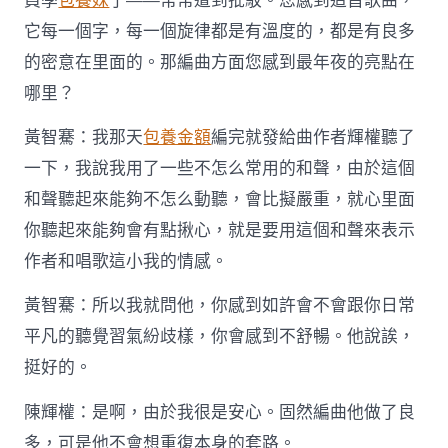
員學
包養妹
了——常常遭到批駁。您感到這首歌曲，
它每一個字，每一個旋律都是有溫度的，都是有良多
的密意在里面的。那編曲方面您感到最年夜的亮點在
哪里？
黃智騫：我那天
包養金額
編完就發給曲作者輝權聽了
一下，我說我用了一些不怎么常用的和聲，由於這個
和聲聽起來能夠不怎么動聽，會比擬嚴重，就心里面
你聽起來能夠會有點揪心，就是要用這個和聲來表示
作者和唱歌這小我的情感。
黃智騫：所以我就問他，你感到如許會不會跟你日常
平凡的聽覺習氣紛歧樣，你會感到不舒暢。他說誒，
挺好的。
陳輝權：是啊，由於我很是安心。固然編曲他做了良
多，可是他不會想重復本身的套路。