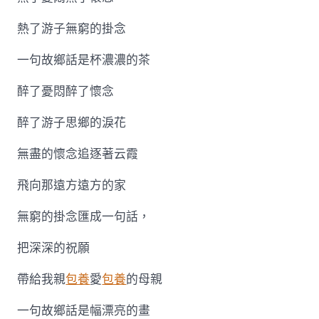
熱了游子無窮的掛念
一句故鄉話是杯濃濃的茶
醉了憂悶醉了懷念
醉了游子思鄉的淚花
無盡的懷念追逐著云霞
飛向那遠方遠方的家
無窮的掛念匯成一句話，
把深深的祝願
帶給我親
包養
愛
包養
的母親
一句故鄉話是幅漂亮的畫