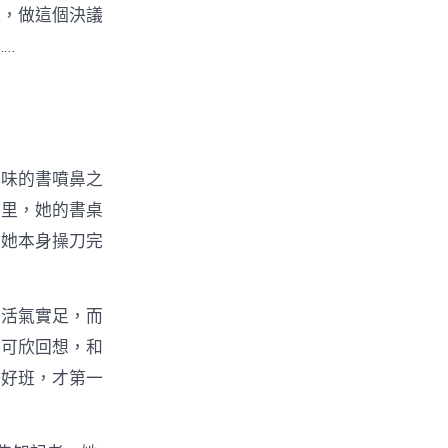
說，做這個決議
……
氣味的書噴鼻之
間里，她的書桌
由她本身操刀完
得活氣實足，而
陳可欣回想，和
愛好班，才第一