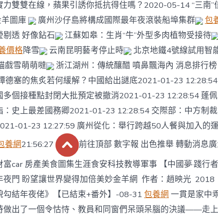
力雙雙在線，蘋果引誘你抵抗得住嗎？2020-05-14 “三南”
7 金羊圖庫
廣州沙仔島將構成國際最年夜滾裝船埠集群
包
瑩剔透 好像鉆石
江蘇如皋：生肖“牛”外型多肉植物受接待
養價格
降雪
云南昆明藝考停止時
北京地鐵4號線試用智
貓戲雪萌萌噠
浙江湖州：傳統釀醋 噴鼻飄海內 消息排行
德塞的焦炙若何緩解？中國給出謎底2021-01-23 12:28:5
個接種點封閉大批預定被撤消2021-01-23 12:28:54 
史上最差國務卿2021-01-23 12:28:54 交際部：中方
21-01-23 12:27:59 廣州從化：舉行跨越50人餐與加入
包養網
21:56:27
前往頂部 數字報 出色推舉 轉動消息
財富car 房產美食圖集生涯食安科技教導軍事 【中國夢·踐行
夜門 盼望讓世界變得加倍美妙金羊網 作者：趙映光 2018
勾結年夜佬》【已結束+番外】-08-31
包養網
一貫是家中
時做出了一個令怙恃、教員和同窗們呆頭呆腦的決議——走