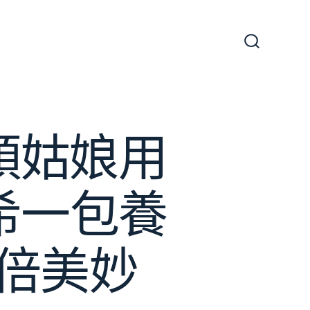
搜
尋
切
換
開
關
頭姑娘用
希一包養
倍美妙