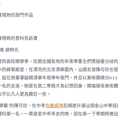
展現她的部門作品
展現她的登科告訴書
記者 趙映光
度的高校開學季，近期全國各地的年夜學重生們懷揣著分歧
中的肄業殿堂。在漂亮的北京清華園內，汕頭女孩陳可欣也
，這位用畫筆敲開清華年夜學年夜門、并且以美術類總分61
一名的女孩，她是在高二寒假才為幻想回身，開端接收美術
似乎比凡人更為艱巨一些。
學霸”的陳可欣，在中考
包養感情
后順遂升讀汕頭金山中學這
理科第一名。一貫是家中乖乖女的她，卻在高一下學期時做