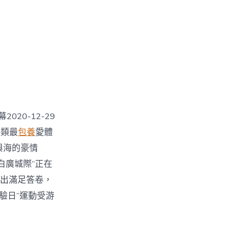
20-12-29
人類最
包養
愛體
山與海的豪情
“新白廣城際”正在
交出滿足答卷，
體驗日”運動受游