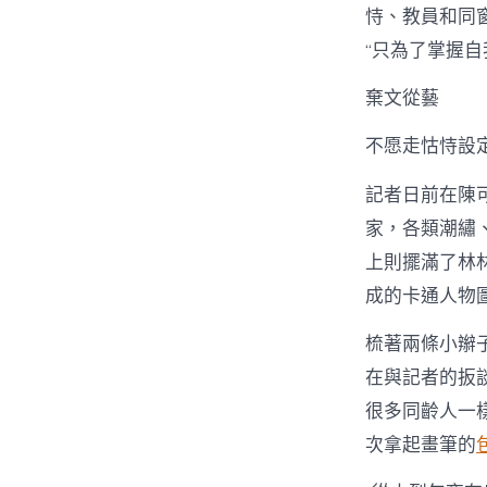
恃、教員和同
“只為了掌握自
棄文從藝
不愿走怙恃設
記者日前在陳
家，各類潮繡
上則擺滿了林
成的卡通人物
梳著兩條小辮
在與記者的扳
很多同齡人一
次拿起畫筆的