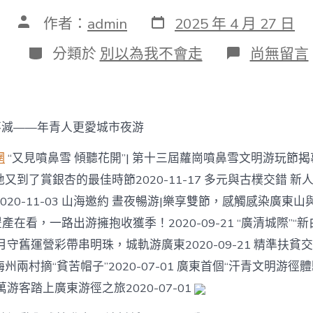
發
文
作者：
admin
2025 年 4 月 27 日
表
章
日
作
分
在
分類於
別以為我不會走
尚無留言
期
者
類
〈【中
國
夢
·
踐
不減——年青人更愛城市夜游
行
者】
網
“又見噴鼻雪 傾聽花開”| 第十三屆蘿崗噴鼻雪文明游玩節揭幕20
汕
頭
又到了賞銀杏的最佳時節2020-11-17 多元與古樸交錯 新
姑
020-11-03 山海邀約 晝夜暢游|樂享雙節，感觸感染廣東
娘
用
29 豐產在看，一路出游擁抱收獲季！2020-09-21 “廣清城際”
畫
月守舊運營彩帶串明珠，城軌游廣東2020-09-21 精準扶貧
筆
敲
州兩村摘“貧苦帽子”2020-07-01 廣東首個“汗青文明游徑
開
游客踏上廣東游徑之旅2020-07-01
清
華