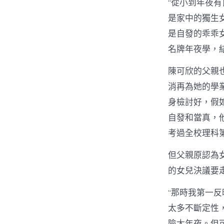
“從小到年夜
是家中的獨生
是自發的乖乖女
名牌年夜學，
陳可欣的父親
消再為她的學
身檢討好，假
自發和當真，
考過全校理科
但父親原認為
的女兒決議要走
“那時我第一
太多不斷定性
險太年夜。但