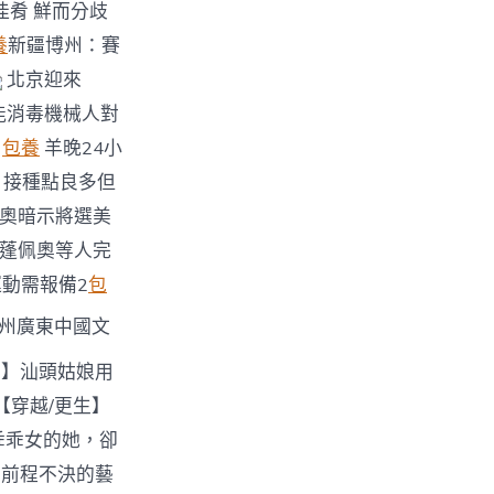
佳肴 鮮而分歧
養
新疆博州：賽
北京迎來
能消毒機械人對
榜
包養
羊晚24小
4 接種點良多但
蓬佩奧暗示將選美
制裁蓬佩奧等人完
的運動需報備2
包
廣州廣東中國文
者】汕頭姑娘用
【穿越/更生】
乖乖女的她，卻
上前程不決的藝