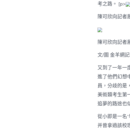
考之路。 [p>
陳可欣向記者
陳可欣向記者
文/圖 金羊網
又到了一年一
進了他們幻想
員，分歧的是
美術類考生第
追夢的路途也
從小即是一名“
并曾拿過該校