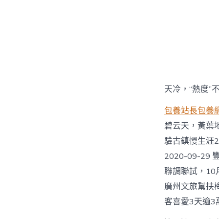
天冷，“熱度”
包養站長
包養
碧云天，黃葉地
驗古鎮慢生涯2
2020-09-
聯調聯試，10
廣州文旅幫扶梅
客喜愛3天逾3萬