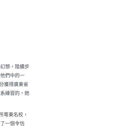
的幻想，陸續步
是他們中的一
3分獲得廣東省
體系練習的，她
所粵東名校，
出了一個令怙