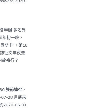
word”2020-
詩會舉辦 多名外
 農積年初一晚，
漫奧斯卡”，第18
色日誌征文年夜賽
」何故盛行？
-30 雙節連璧，
07-28 月餅來
20-06-01