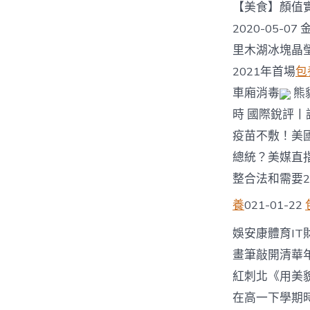
【美食】顏值實
2020-05-0
里木湖冰塊晶
2021年首場
包
車廂消毒
熊
時 國際銳評丨譚
疫苗不敷！美國多
總統？美媒直指：
整合法和需要20
養
021-01-22
娛安康體育IT
畫筆敲開清華年
紅刺北《用美貌
在高一下學期