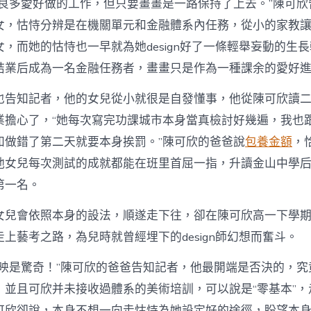
有良多愛好做的工作，但只要畫畫是一路保持了上去。”陳可欣
女，怙恃分辨是在機關單元和金融體系內任務，從小的家教
，而她的怙恃也一早就為她design好了一條輕舉妄動的生
結業后成為一名金融任務者，畫畫只是作為一種課余的愛好
也告知記者，他的女兒從小就很是自發懂事，他從陳可欣讀
業擔心了，“她每次寫完功課城市本身當真檢討好幾遍，我也
如做錯了第二天就要本身挨罰。”陳可欣的爸爸說
包養金額
，
他女兒每次測試的成就都能在班里首屈一指，升讀金山中學
第一名。
女兒會依照本身的設法，順遂走下往，卻在陳可欣高一下學
上藝考之路，為兒時就曾經埋下的design師幻想而奮斗。
反映是驚奇！”陳可欣的爸爸告知記者，他最開端是否決的，究
，並且可欣并未接收過體系的美術培訓，可以說是“零基本”，
可欣卻說，本身不想一向走怙恃為她設定好的途徑，盼望本