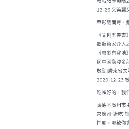
轉戰教導範疇202
12-26 又
華彩耀南粵，
《文創五卷書》首
鄉藝術家介入20
《粵劇有我地》1
屆中國動漫金
啟動|廣東省文
2020-12-2
吃頓好的，我
肯德基廣州市場門
來廣州“逛吃”請
鬥麗，哪款你會愛