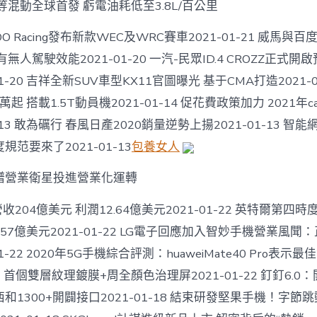
年
等混動全球首發 虧電油耗低至3.8L/百公里
夜
門
ZOO Racing發布新款WEC及WRC賽車2021-01-21 威馬
希
人駕駛效能2021-01-20 一汽-民眾ID.4 CROZZ正式開啟預
一
包
1-20 吉祥全新SUV車型KX11官圖曝光 基于CMA打造2021-0
養
價
萬起 搭載1.5T動員機2021-01-14 促花費政策加力 2021年
錢
-13 敢為礪行 春風日產2020銷量逆勢上揚2021-01-13 智能
看
讓
范要來了2021-01-13
包養女人
世
界
譜營業衛星投進營業化運轉
變
得
收204億美元 利潤12.64億美元2021-01-22 英特爾第四時度
加
倍
.57億美元2021-01-22 LG電子回應加入智妙手機營業風
美
1-22 2020年5G手機綜合評測：huaweiMate40 Pro表示最佳2
妙〉
中
首個雙層紋理鍍膜+周全顏色治理屏2021-01-22 釘釘6.0
和1300+開闢接口2021-01-18 結束研發堅果手機！字節