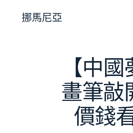
跳
至
挪馬尼亞
主
要
內
容
【中國
畫筆敲
價錢