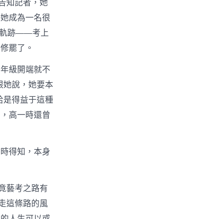
告知記者，她
讓她成為一名很
長軌跡——考上
進修罷了。
二年級開端就不
跟她說，她要本
恰是得益于這種
后，高一時還曾
期時得知，本身
竟藝考之路有
走這條路的風
身的人生可以或