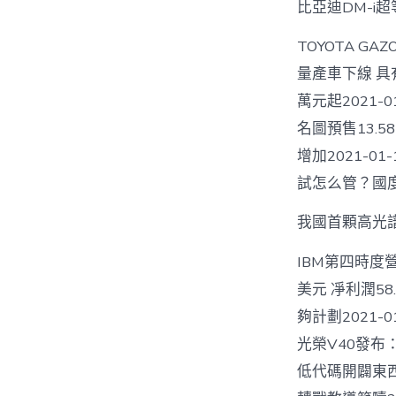
比亞迪DM-i超
TOYOTA GA
量產車下線 具有無
萬元起2021-0
名圖預售13.58
增加2021-01
試怎么管？國度規
我國首顆高光
IBM第四時度營
美元 凈利潤58
夠計劃2021-0
光榮V40發布：
低代碼開闢東西