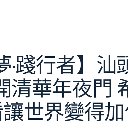
夢·踐行者】汕
開清華年夜門 
看讓世界變得加