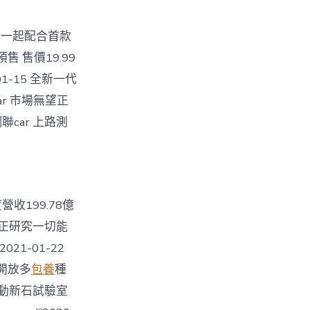
與百度一起配合首款
售 售價19.99
1-15 全新一代
car 市場無望正
網聯car 上路測
營收199.78億
聞：正研究一切能
021-01-22
：開放多
包養
種
跳動新石試驗室