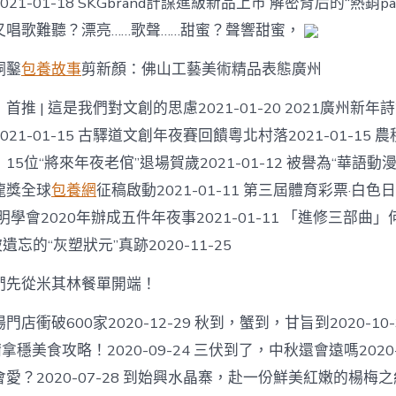
1-01-18 SKGbrand計謀進級新品上市 解密背后的“熱銷pass
美麗又唱歌難聽？漂亮……歌聲……甜蜜？聲響甜蜜，
銅鑿
包養故事
剪新顏：佛山工藝美術精品表態廣州
推 | 這是我們對文創的思慮2021-01-20 2021廣州新年
21-01-15 古驛道文創年夜賽回饋粵北村落2021-01-15
5位“將來年夜老倌”退場賀歲2021-01-12 被譽為“華語動
龍獎全球
包養網
征稿啟動2021-01-11 第三屆體育彩票·白
明學會2020年辦成五件年夜事2021-01-11 「進修三部曲
3 被遺忘的“灰塑狀元”真跡2020-11-25
們先從米其林餐單開端！
店衝破600家2020-12-29 秋到，蟹到，甘旨到2020-10
拿穩美食攻略！2020-09-24 三伏到了，中秋還會遠嗎2020-
？2020-07-28 到始興水晶寨，赴一份鮮美紅嫩的楊梅之約20