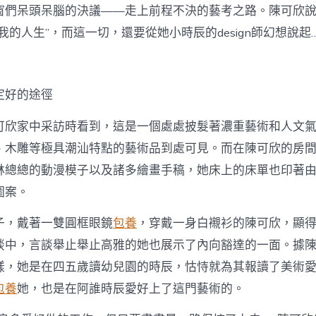
窗們呆頭呆腦的決議——走上前程不決的藝考之路。陳可欣
我的人生”，而這一切，還要從她小時辰的design師幻想說起
定好的途徑
可欣家中采訪時看到，這是一個處處披髮著濃重藝術和人文
、木雕等極具潮汕特點的藝術品到處可見。而在陳可欣的房
林總總的動漫模子以及諸多繪畫手稿，她床上的床單也印著
圖案。
子，戴著一雙圓框眼鏡
包養
，穿戴一身白襯衫的陳可欣，顯
談中，言談舉止舉止高雅的她也展示了內向豁達的一面。據
樣，她是在四五歲讀幼兒園的時辰，怙恃就為其報讀了美術
包養
她，也是在阿誰時辰愛好上了這門藝術的。