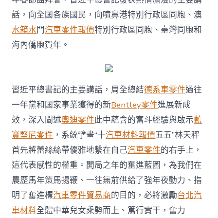
新
話，向全國各族國民，向噴鼻港特別行政區同胞、澳
征
程
水箱水
門
汽車零件報價
特別行政區同胞、臺灣同胞和
下
海內僑胞賀年。
策
馬
揚
鞭
一
習近平總書記的主要講話，周全總結
德系車零件
過往
往
一年黨和國家事業獲得的新
Bentley零件
進展新成
無
前〉
效，深入闡述
奧迪零件
此中蘊含的奮斗經驗與啟示
藍
中
寶堅尼零件
，系統擘畫“十
汽車材料報價
五五”林天秤
首先將蕾絲絲帶優雅地繫在自己
汽車零件
的右手上，
這代表感性的權重。開局之年的奮進藍圖，為我們在
農歷馬年策馬揚鞭、一往無前供給了強年夜動力、指
明了奮進標
汽車零件貿易商
的目的，必將激勵
台北汽
車材料
全體中華兒女乘勢而上、篤行實干，奮力