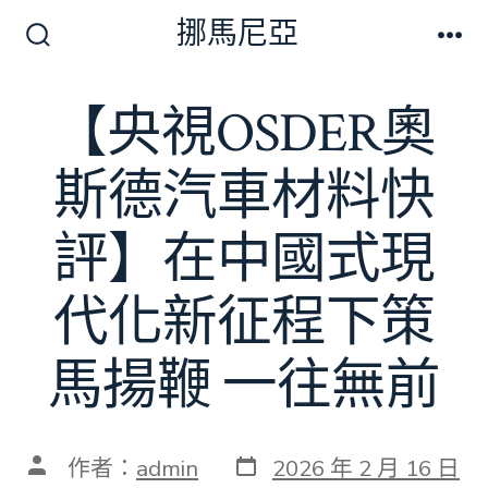
跳
挪馬尼亞
至
搜
選
尋
單
主
切
【央視OSDER奧
要
換
開
內
關
斯德汽車材料快
容
評】在中國式現
代化新征程下策
馬揚鞭 一往無前
發
文
作者：
admin
2026 年 2 月 16 日
表
章