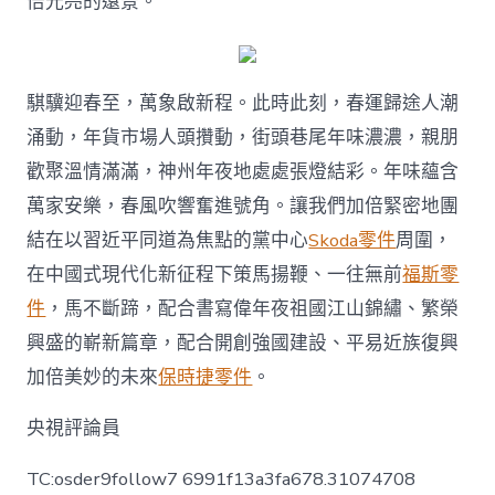
倍光亮的遠景。
騏驥迎春至，萬象啟新程。此時此刻，春運歸途人潮
涌動，年貨市場人頭攢動，街頭巷尾年味濃濃，親朋
歡聚溫情滿滿，神州年夜地處處張燈結彩。年味蘊含
萬家安樂，春風吹響奮進號角。讓我們加倍緊密地團
結在以習近平同道為焦點的黨中心
Skoda零件
周圍，
在中國式現代化新征程下策馬揚鞭、一往無前
福斯零
件
，馬不斷蹄，配合書寫偉年夜祖國江山錦繡、繁榮
興盛的嶄新篇章，配合開創強國建設、平易近族復興
加倍美妙的未來
保時捷零件
。
央視評論員
TC:osder9follow7 6991f13a3fa678.31074708