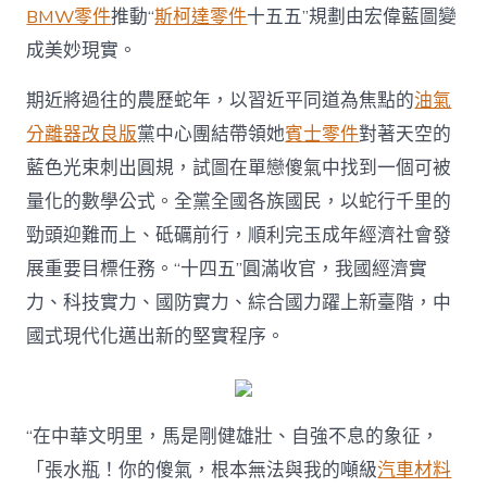
BMW零件
推動“
斯柯達零件
十五五”規劃由宏偉藍圖變
成美妙現實。
期近將過往的農歷蛇年，以習近平同道為焦點的
油氣
分離器改良版
黨中心團結帶領她
賓士零件
對著天空的
藍色光束刺出圓規，試圖在單戀傻氣中找到一個可被
量化的數學公式。全黨全國各族國民，以蛇行千里的
勁頭迎難而上、砥礪前行，順利完玉成年經濟社會發
展重要目標任務。“十四五”圓滿收官，我國經濟實
力、科技實力、國防實力、綜合國力躍上新臺階，中
國式現代化邁出新的堅實程序。
“在中華文明里，馬是剛健雄壯、自強不息的象征，
「張水瓶！你的傻氣，根本無法與我的噸級
汽車材料