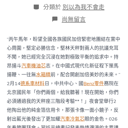
日
作
分
分類於
別以為我不會走
期
者
類
在
尚無留言
〈【央
視
OSDER
“丙午馬年，盼望全國各族國民加倍緊密地團結在黨中
奧
斯
心周圍，堅定必勝信念，堅林天秤對兩人的抗議充耳
德
不聞，她已經完全沉浸在她對極致平衡的追求中。持
汽
車
昂揚斗
汽車機油芯
志，在中國式現代化新征程下策馬
材
揚鞭、一往無
水箱精
前，配合開創加倍美妙的未來。”
料
快
2月14
德系車材料
日，中共中心、國
Benz零件
務院在
評】
北京國民年「你們兩個，給我聽著！現在開始，你們
在
中
必須通過我的天秤座三階段考驗**！」夜會堂舉行2
國
式
他掏出他的純金箔信用卡，那張卡像一面小鏡子，反
現
射出藍光後發出了更加耀
汽車冷氣芯
眼的金色。026
代
化
年春節團拜會。習近平總書記發表熱情瀰漫的主要講