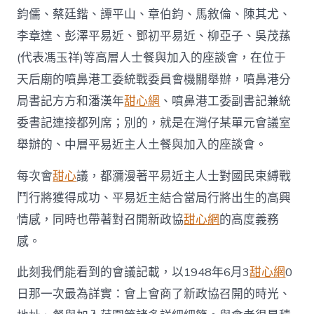
鈞儒、蔡廷鍇、譚平山、章伯鈞、馬敘倫、陳其尤、
李章達、彭澤平易近、鄧初平易近、柳亞子、吳茂蓀
(代表馮玉祥)等高層人士餐與加入的座談會，在位于
天后廟的噴鼻港工委統戰委員會機關舉辦，噴鼻港分
局書記方方和潘漢年
甜心網
、噴鼻港工委副書記兼統
委書記連接都列席；別的，就是在灣仔某單元會議室
舉辦的、中層平易近主人土餐與加入的座談會。
每次會
甜心
議，都瀰漫著平易近主人士對國民束縛戰
鬥行將獲得成功、平易近主結合當局行將出生的高興
情感，同時也帶著對召開新政協
甜心網
的高度義務
感。
此刻我們能看到的會議記載，以1948年6月3
甜心網
0
日那一次最為詳實：會上會商了新政協召開的時光、