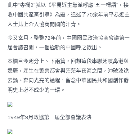
號”
此中“專欄2”就以《平易近主黨派呼應“五一標語”，接
一
收中國共產黨引導》為題，追述了70余年前平易近主
呼
百
人士北上介入協商開國的汗青。
應，
多
今又玄月，整整72年前，中國國民政治協商會議第一
黨
屆會議召開，一個極新的中國呼之欲出。
一
起
配
本欄目今起分上、下兩篇，回想這段串聯起噴鼻港與
合
邊疆，產生在繁榮都會與茫茫年夜海之間，沖破波詭
齊
心
云譎、奔向光亮的過程，留念中華國民共和國創作發
甜
明史上必不成少的一環。
包
養
網
站
比
1949年9月政協第一屆全部會議表決
擬
建
國〉