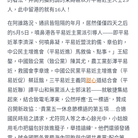
的看法，并開列擬約請的束縛區以外平易近主人士29
人，此中留港的就有16人！
在阿誰路況、通訊皆阻隔的年月，居然僅僅四天之后
的5月5日，噴鼻港各平易近主黨派引導人——即平易
近革李濟深、何噴鼻凝，平易近盟沈鈞儒、章伯鈞，
中公民主增進會（平易近進）馬敘倫、點事。」王紹
鏊，中國致公黨（致公黨）陳其尤，農工黨彭澤平易
近，救國會李章達，中國公民黨平易近主增進會（平
易近促）蔡廷鍇，三平易近主義同
甜心
道結合會（平
易近聯）譚平山和無黨派人士郭沫若——就敏捷集結
起來，結合致電毛澤東，公然呼應“五一標語”，贊成
召開新政協：“貴黨五一休息節標語的第五項……合適
國民時局之請求，尤符同人等之本心餘光中，小姑娘
用毛巾把貓包好放進籠子，舉措諳練”。他們還頒發通
電，號令國際各界暨海內同胞與中國共產黨“配合策