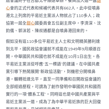
屆會議終于在古都北平順遂舉辦。餐與加入這一嘉
甜
心
會的正式代表和候補代表共有662人，此中從噴鼻
港北上列席的平易近主黨派人物就占了110多人；政
協第一屆全
甜心
國委員會五位副主席中，李濟深、沈
鈞儒、郭沫若、陳叔通都是自噴鼻港回來的。
假如沒有這110多位平易近主人士和文明精英勝利達
到北平，國民政協會議就不成能在1949年9月順遂召
開，中華國民共和國也就不成能在10月1日出生。各
平易近主黨派從呼應“五一標語”的建議，在中國共產
黨引導下熱鬧展開“新政協活動”，到機密分開噴鼻
港，輾轉抵達北平，直至一同準備和召開政協會議的
全部經過歷程，可謂為了創作發明中華國民共和國而
實行的一項“體系工程”。同時這也是中國共產黨與平
易近主黨派一道，成為了為中華平易近族的巨大回復