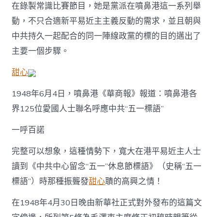
在錄製常識比賽節目，她是黨派在噴鼻港這一系列舉
動，不只合適新平易近主主義反動的需求，並且朝與
中共持久一起配合的同一陣線政黨的標的目的邁出了
主要一個步驟。
甜心
1948年6月4日，噴鼻港《華商報》報道：噴鼻港各
界125位愛國人士聯名呼應中共“五一標語”
一呼百諾
完整可以想象，這種情勢下，寬大在港平易近主人士
讀到《中共中心留念“五一”休息節標語》（史稱“五一
標語”）時那種振聾發
甜心
聵的高興之情！
在1948年4月30日晚由新華社正式對外發布的這篇文