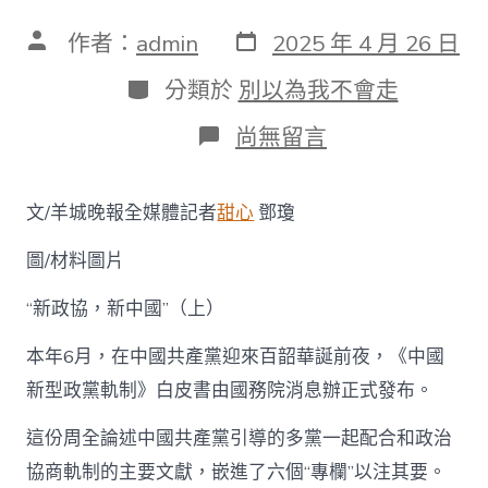
發
文
作者：
admin
2025 年 4 月 26 日
表
章
日
作
分
分類於
別以為我不會走
期
者
類
在
尚無留言
〈【嶺
南
文
文/羊城晚報全媒體記者
甜心
鄧瓊
史】
1949
圖/材料圖片
年
“新
政
“新政協，新中國”（上）
協”
召
本年6月，在中國共產黨迎來百韶華誕前夜，《中國
開
新型政黨軌制》白皮書由國務院消息辦正式發布。
前
傳：
“五
這份周全論述中國共產黨引導的多黨一起配合和政治
一
協商軌制的主要文獻，嵌進了六個“專欄”以注其要。
口