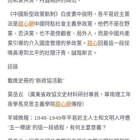
而和衷共濟、丹誠相許的典范。
《中國新型政黨軌制》白皮書中說明，各平易近主黨
派是
甜心網
中國特點社會主義參政黨，他們不是在野
黨、否決黨，也不是傍觀者、局外人，而是中國共產
黨引導的介入國度管理的參政黨。
甜心
回看這一段從
噴鼻港到北平的壯闊汗青，誠哉斯言。
訪談
載進史冊的“新政協活動”
莫岳云 （廣東省政協文史材料研討專員，華南理工年
夜學馬克思主義學院
甜心網
傳授）
羊城晚報：1948-1949年平易近主人士和文明人呼應
“五一標語”的這一段過程，有何主要意義？