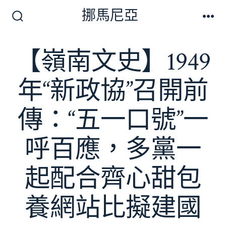
跳
挪馬尼亞
至
搜
選
尋
單
主
切
【嶺南文史】1949
要
換
開
內
關
年“新政協”召開前
容
傳：“五一口號”一
呼百應，多黨一
起配合齊心甜包
養網站比擬建國