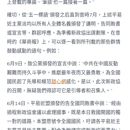
上登載的專論、‘筆談’也一篇接著一篇。”
確切，從“五一標語”頒發之后直到昔時7月，上述平易
近主黨派均以所有人全體名義頒發了講明、告同胞書
或宣言等，群起呼應，為準備新政協出謀劃策。在昔
時的《華商報》上，可以逐一看到所刊載的那些群情
鼓動感動的語句。例如：
6月9日，致公黨頒發的宣言中說：“中共在中國反動
艱難而持久斗爭中，進獻最年夜而又最勇敢，為全國
國民起了先導和模范
甜心網
感化。是以，此次新政協
的召開，無疑我們得認可它是引導者和召集人。”
6月14日，平易近盟頒發的告全國同胞書中說：“經由
過程新政協會議以處理國事，既是本日救國開國的獨
一對的道路，本盟愿號令全國國民，吁請各平易近主