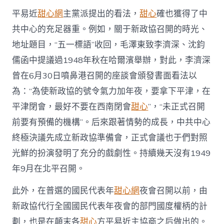
平易近
甜心網
主黨派提出的看法，
甜心
確也獲得了中
共中心的充足器重。例如，關于新政協召開的時光、
地址題目，“五一標語”收回，毛澤東致李濟深、沈鈞
儒函中提議過1948年秋在哈爾濱舉辦，對此，李濟深
曾在6月30日噴鼻港召開的座談會頒發書面看法以
為：“為使新政協的號令氣力加年夜，要拿下平津，在
平津閉會，最好不要在西南閉會
甜心
”，“未正式召開
前要有預備的機構”。后來跟著情勢的成長，中共中心
終極決議先成立新政協準備會，正式會議也于們對照
光鮮的扮演發明了充分的戲劇性。持續幾天沒有1949
年9月在北平召開。
此外，在普選的國民代表年
甜心網
夜會召開以前，由
新政協代行全國國民代表年夜會的部門國度權柄的計
劃，也是在顛末各
甜心
方平易近主協商之后做出的。