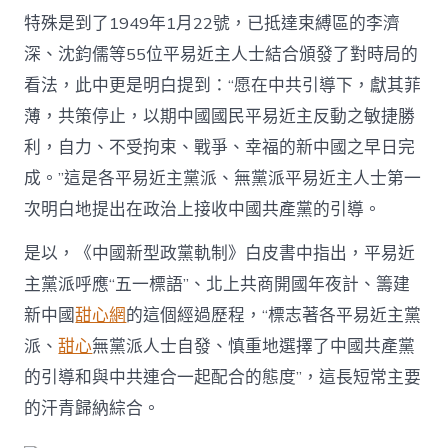
特殊是到了1949年1月22號，已抵達束縛區的李濟
深、沈鈞儒等55位平易近主人士結合頒發了對時局的
看法，此中更是明白提到：“愿在中共引導下，獻其菲
薄，共策停止，以期中國國民平易近主反動之敏捷勝
利，自力、不受拘束、戰爭、幸福的新中國之早日完
成。”這是各平易近主黨派、無黨派平易近主人士第一
次明白地提出在政治上接收中國共產黨的引導。
是以，《中國新型政黨軌制》白皮書中指出，平易近
主黨派呼應“五一標語”、北上共商開國年夜計、籌建
新中國
甜心網
的這個經過歷程，“標志著各平易近主黨
派、
甜心
無黨派人士自發、慎重地選擇了中國共產黨
的引導和與中共連合一起配合的態度”，這長短常主要
的汗青歸納綜合。