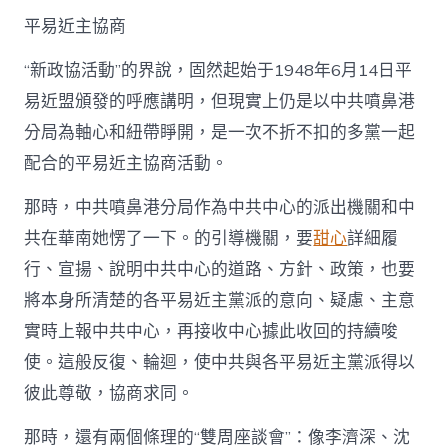
平易近主協商
“新政協活動”的界說，固然起始于1948年6月14日平
易近盟頒發的呼應講明，但現實上仍是以中共噴鼻港
分局為軸心和紐帶睜開，是一次不折不扣的多黨一起
配合的平易近主協商活動。
那時，中共噴鼻港分局作為中共中心的派出機關和中
共在華南她愣了一下。的引導機關，要
甜心
詳細履
行、宣揚、說明中共中心的道路、方針、政策，也要
將本身所清楚的各平易近主黨派的意向、疑慮、主意
實時上報中共中心，再接收中心據此收回的持續唆
使。這般反復、輪迴，使中共與各平易近主黨派得以
彼此尊敬，協商求同。
那時，還有兩個條理的“雙周座談會”：像李濟深、沈