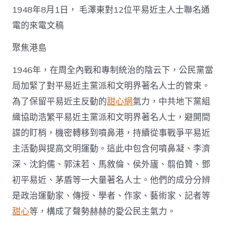
中
1948年8月1日， 毛澤東對12位平易近主人士聯名通
電的來電文稿
聚焦港島
1946年，在周全內戰和專制統治的陰云下，公民黨當
局加緊了對平易近主黨派和文明界著名人士的管束。
為了保留平易近主反動的
甜心網
氣力，中共地下黨組
織協助浩繁平易近主黨派和文明界著名人士，避開間
諜的盯梢，機密轉移到噴鼻港，持續從事戰爭平易近
主活動與提高文明運動。這此中包含何噴鼻凝、李濟
深、沈鈞儒、郭沫若、馬敘倫、侯外廬、翦伯贊、鄧
初平易近、茅盾等一大量著名人士。他們的成分分辨
是政治運動家、傳授、學者、作家、藝術家、記者等
甜心
等，構成了聲勢赫赫的愛公民主氣力。