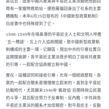
莫岳云：這是中國共產黨與平易近主黨派關她想起四
周有一家寵物救助站，便抱著貓回身出了社系的主要
轉機點，本年6月25日發布的《中國新型政黨軌制》
白皮書中也特殊提到了它。
1948-1949年在噴鼻港的平易近主人士和文明人呼應
“五一標語”、北上介入協商開國，是中國新型政黨軌
制構成的主要一環，它顯區。現出中共的引導位置日
益開闊爽朗，各平易近主黨派逐步明白了接收共產黨
的引導，一起配合協商樹立新中國。
實在，這種認同和接收引導，也有一個經過歷程，各
黨的一起配合關系是慢慢樹立起來的。直到全平易近
抗戰時代，尤其顛末1946年“舊政協”召開時與公民黨
的斗爭，其后配合努力于反專制、反內戰，中共與各
平易近主黨派的關系才加倍親密，對平易近主、反動