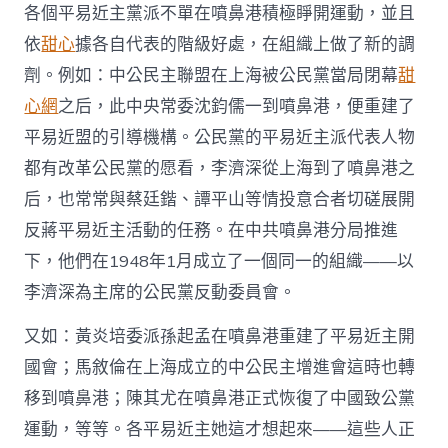
各個平易近主黨派不單在噴鼻港積極睜開運動，並且
依
甜心
據各自代表的階級好處，在組織上做了新的調
劑。例如：中公民主聯盟在上海被公民黨當局閉幕
甜
心網
之后，此中央常委沈鈞儒一到噴鼻港，便重建了
平易近盟的引導機構。公民黨的平易近主派代表人物
都有改革公民黨的愿看，李濟深從上海到了噴鼻港之
后，也常常與蔡廷鍇、譚平山等情投意合者切磋展開
反蔣平易近主活動的任務。在中共噴鼻港分局推進
下，他們在1948年1月成立了一個同一的組織——以
李濟深為主席的公民黨反動委員會。
又如：黃炎培委派孫起孟在噴鼻港重建了平易近主開
國會；馬敘倫在上海成立的中公民主增進會這時也轉
移到噴鼻港；陳其尤在噴鼻港正式恢復了中國致公黨
運動，等等。各平易近主她這才想起來——這些人正