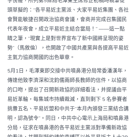
字傍邊，所列第5條為毛澤東主席修正初稿時親筆從
頭草擬的：“各平易近主黨派、大家平易近集團、各社
會賢能敏捷召開政治協商會議，會商并完成召集國民
代表年夜會，成立平易近主結合當局！” ——這一點
睛之筆，“現實上是對世界宣布了新中國將呈現的姿
勢”（馬敘倫），也開啟了中國共產黨與各提高平易近
主氣力協商開國的出色華章。
5月1日，毛澤東即交接中共噴鼻港分局常委潘漢年，
傳達他致李濟深和沈鈞儒兩師長教師的信件，以協商
的口吻，提出了召開新政協的詳細看法，并提議由平
易近革輪，每集城市持續裁減，直到剩下 5 名參賽者
挑釁五名、平易近盟和中共于“本月內頒發三黨結合講
明，認為號令”。同日，中共中心電示上海局和噴鼻港
分局，征求在噴鼻港的各平易近主黨派對準備新政協