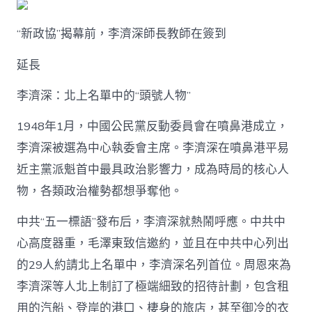
“新政協”揭幕前，李濟深師長教師在簽到
延長
李濟深：北上名單中的“頭號人物”
1948年1月，中國公民黨反動委員會在噴鼻港成立，
李濟深被選為中心執委會主席。李濟深在噴鼻港平易
近主黨派魁首中最具政治影響力，成為時局的核心人
物，各類政治權勢都想爭奪他。
中共“五一標語”發布后，李濟深就熱鬧呼應。中共中
心高度器重，毛澤東致信邀約，並且在中共中心列出
的29人約請北上名單中，李濟深名列首位。周恩來為
李濟深等人北上制訂了極端細致的招待計劃，包含租
用的汽船、登岸的港口、棲身的旅店，甚至御冷的衣