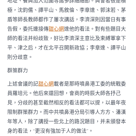
地址、餐與加入范圍等諸多詳細細節。與會者很是積
極，沈鈞儒、譚平山、馬敘倫、李章達、郭沫若、茅
盾等師長教師都作了屢次講話，李濟深則因當日有事
告假，委托連接傳
甜心網
達他的看法。對有些題目大
師的看法并紛歧致，好比李濟深主意比及束縛軍拿下
平、津之后，才在北平召開新政協；李章達、譚平山
則分歧意。
群策群力
上述會議的記
甜心網
載者是那時噴鼻港工委的統戰委
員羅培元。他后來還回想，會商的時辰大師各抒己
見，分歧的甚至截然相反的看法都可以提，以最年夜
限制群策群力。而中共噴鼻港分局引導人方方、潘漢
年等人，除了講授一些北上的路況題目，并未頒發本
身的看法，“更沒有強加于人的做法”。