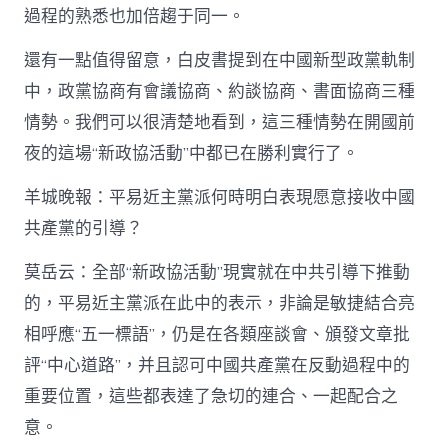
過程的熟悉也加倍趨于同一。
還有一點值得留意，白皮書提到在中國新型政黨軌制
中，政黨協商有會議協商、約談協商、書面協商三種
情勢。我們可以很清楚地看到，這三種情勢在開國前
夜的這場“新政協活動”中都已在勝利實行了。
羊城晚報：平易近主黨派何時明白表現愿意接收中國
共產黨的引導？
莫岳云：全部“新政協活動”現實就在中共引導下推動
的，平易近主黨派在此中的表示，非論是敏捷結合亮
相呼應“五一標語”，仍是在各類座談會、頒發文章批
評“中心道路”，并且認可中國共產黨在反動過程中的
重要位置，這些都表達了急切的連合、一起配合之
意。