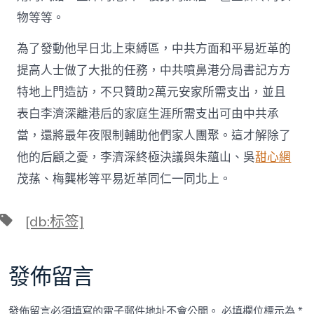
物等等。
為了發動他早日北上束縛區，中共方面和平易近革的
提高人士做了大批的任務，中共噴鼻港分局書記方方
特地上門造訪，不只贊助2萬元安家所需支出，並且
表白李濟深離港后的家庭生涯所需支出可由中共承
當，還將最年夜限制輔助他們家人團聚。這才解除了
他的后顧之憂，李濟深終極決議與朱蘊山、吳
甜心網
茂蓀、梅龔彬等平易近革同仁一同北上。
標
[db:标签]
籤
發佈留言
發佈留言必須填寫的電子郵件地址不會公開。
必填欄位標示為
*