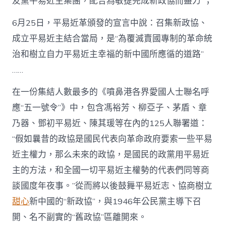
友黨平易近主集團，配合為敏捷完成新政協而盡力”；
6月25日，平易近革頒發的宣言中說：召集新政協、
成立平易近主結合當局，是“為覆滅賣國專制的革命統
治和樹立自力平易近主幸福的新中國所應循的道路”
……
在一份集結人數最多的《噴鼻港各界愛國人士聯名呼
應“五一號令”》中，包含馮裕芳、柳亞子、茅盾、章
乃器、鄧初平易近、陳其瑗等在內的125人聯署道：
“假如曩昔的政協是國民代表向革命政府要索一些平易
近主權力，那么未來的政協，是國民的政黨用平易近
主的方法，和全國一切平易近主權勢的代表們同等商
談國度年夜事。”從而將以後鼓舞平易近志、協商樹立
甜心
新中國的“新政協”，與1946年公民黨主導下召
開、名不副實的“舊政協”區離開來。