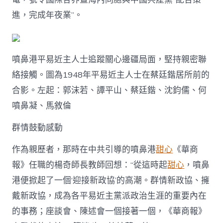
進，完成年夜業”。
噴鼻港平易近主人士追蹤關心邊疆局面，堅持親密聯
絡接觸。圖為1948年平易近主人士在蔡廷鍇居所前的
合影。左起：郭沫若、譚平山、蔡廷鍇、沈鈞儒、何
噴鼻凝、馬敘倫
群情鼓動感動
作為親歷者，那時在中共引導的噴鼻港
甜心
《華商
報》任職的楊奇師長教師回想：“從這時起
甜心
，噴鼻
港便掀起了一個‘迎接新政協’的高潮。群情新政協、擁
戴新政協，成為各平易近主黨派政治生涯的重要內在
的事務；座談會、陳述會一個接著一個，《華商報》