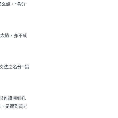
怎么說，“名分”
成太過，亦不成
文法之名分”“論
很難追溯到孔
述，是遭到黃老