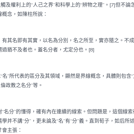
又觸及權利上的“人己之界”和科學上的“辨物之理”。[7]但不論
線概念，如陳柱所說：
，有其名即有其實，以名為分別，名之所至，實亦隨之。不
過猶不及者也。蓋名分者，尤定分也。[8]
成“名”所代表的區分及其領域，顯然是界線概念，具體則包含“
人倫政教之名分”等。
對“名分”的懂得，確有內在連續的線索。但問題是，這個線索
學并不講“分”，更未論及“名”有“分”義。直到荀子，如后所
才會主張：