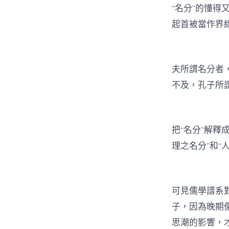
“名分”的懂得
起首被當作界
夫所謂名分者
不及，孔子所謂
把“名分”解釋
理之名分”和“
可見儒學譜系
子，因為晚期儒
思潮的影響，