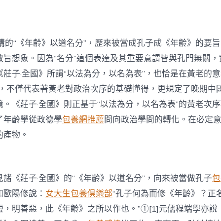
齡》
以
道
名
分”
》講的“《年齡》以道名分”，歷來被當成孔子成《年齡》的要
說
教旨想象。因為“名分”這個表達及其重要意謂皆與孔門無關，
探
析〉
《莊子·全國》所謂“以法為分，以名為表”，也恰是在黃老的意
中
念，不僅代表著黃老對政治次序的基礎懂得，更規定了晚期中
境。《莊子·全國》則正基于“以法為分，以名為表”的黃老次
了年齡學從政德學
包養網推薦
問向政治學問的轉化。在必定
的產物。
諸《莊子·全國》的“《年齡》以道名分”，向來被當做孔子
包
如歐陽修說：
女大生包養俱樂部
“孔子何為而修《年齡》？正
，明善惡，此《年齡》之所以作也。”①[1]元儒程端學亦說