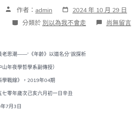
發
文
作者：
admin
2024 年 10 月 29 日
表
章
日
作
分
在
分類於
別以為我不會走
尚無留言
期
者
類
〈【李
巍】
年
齡
聊
黃老思潮——“《年齡》以道名分”說探析
包
養
中山年夜學哲學系副傳授）
app
年
學戰線》，2019年04期
夜
義
與
五七零年歲次己亥六月初一日辛丑
黃
老
年7月3日
思
潮
——
“《年