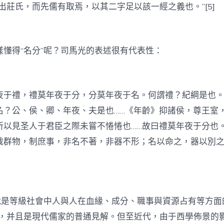
出莊氏，而先儒有取焉，以其二字足以該一經之義也。”[5]
樣懂得“名分”呢？司馬光的表述很有代表性：
夜于禮，禮莫年夜于分，分莫年夜于名。何謂禮？紀綱是也
名？公、侯、卿、年夜、夫是也……《年齡》抑諸侯，尊王室
所以見圣人于君臣之際未嘗不惓惓也……故曰禮莫年夜于分也
裁群物，制庶事，非名不著，非器不形；名以命之，器以別之
”就是等級社會中人與人在血緣、成分、職事與資源占有等方面
點，并且是現代儒家的普通見解。但至近代，由于西學佈景的