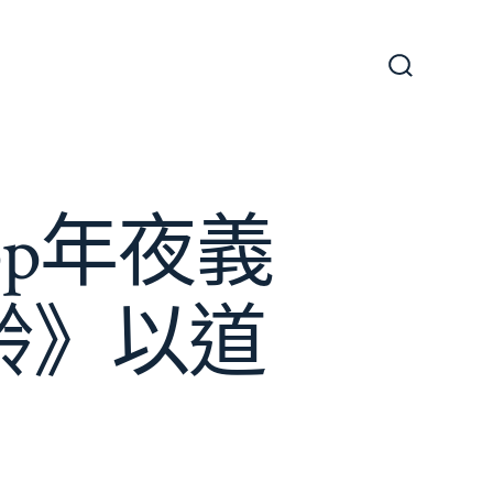
搜
尋
切
換
開
關
p年夜義
齡》以道