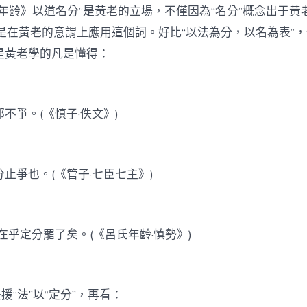
年齡》以道名分”是黃老的立場，不僅因為“名分”概念出于黃
是在黃老的意謂上應用這個詞。好比“以法為分，以名為表”，
是黃老學的凡是懂得：
不爭。(《慎子·佚文》)
止爭也。(《管子·七臣七主》)
在乎定分罷了矣。(《呂氏年齡·慎勢》)
援“法”以“定分”，再看：