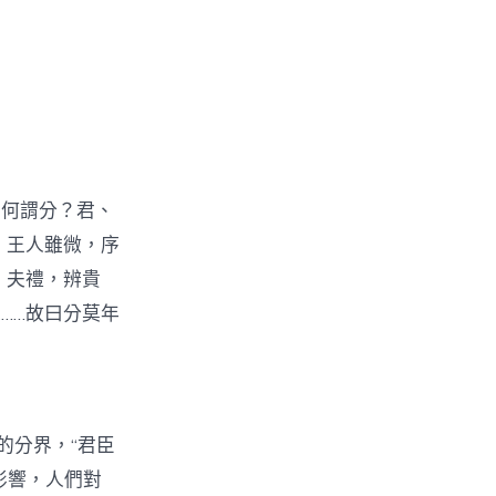
。何謂分？君、
，王人雖微，序
。夫禮，辨貴
……故曰分莫年
的分界，“君臣
影響，人們對