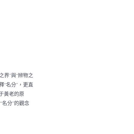
之界”與“辨物之
釋“名分”，更直
于黃老的原
名分”的觀念