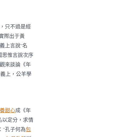
旨，只不過是經
實際出于黃
義上言說“名
國思惟言說次序
序觀來談論《年
意義上，公羊學
養甜心
成《年
名以定分，求情
：“孔子何為
包