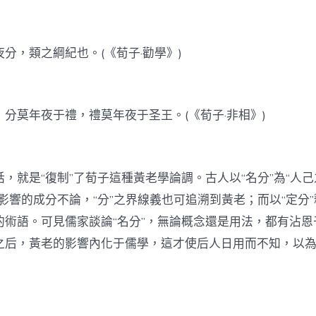
分，類之綱紀也。(《荀子·勸學》)
分莫年夜于禮，禮莫年夜于圣王。(《荀子·非相》)
，就是“復制”了荀子這種黃老學論調。古人以“名分”為“人己
影響的成分不論，“分”之界線義也可追溯到黃老；而以“定分”
的術語。可見儒家談論“名分”，無論概念還是用法，都有沾恩
之后，黃老的影響內化于儒學，這才使后人日用而不知，以為“