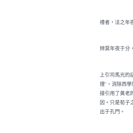
禮者，法之年夜
辨莫年夜于分，
上引司馬光的話
理”，消除西學
接引用了黃老
因。只是荀子
出于孔門。