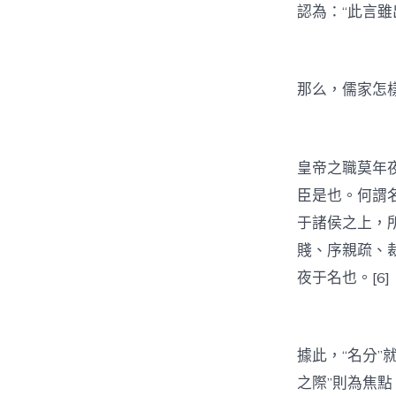
認為：“此言雖
那么，儒家怎
皇帝之職莫年
臣是也。何謂
于諸侯之上，
賤、序親疏、
夜于名也。[6]
據此，“名分
之際”則為焦