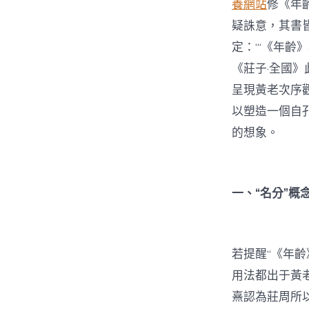
養網站
修《年
疑誅意，其書皆
定：“‘《年齡
《莊子·全國
呈現黃老次序
以塑造一個自
的想象。
一、“名分”概
若提醒“《年齡
用法都出于黃
熹認為莊周所以