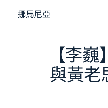
跳
至
挪馬尼亞
主
要
內
容
【李巍
與黃老