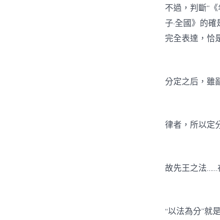
不過，判斷“《
子·全國》的確
完全表達，恰
分定之后，雖鄙
律者，所以定分
故先王之法……
“以法為分”就是