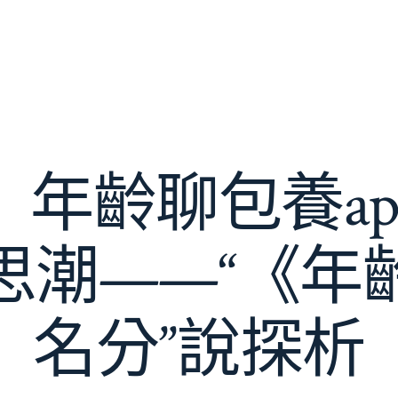
】年齡聊包養ap
思潮——“《年
名分”說探析