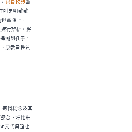
始，
包養軟體
斷
柱則更明確確
]但實際上，
之進行辨析，將
都追溯到孔子，
的、原教旨性質
，這個概念及其
的觀念。好比朱
4]元代吳澄也