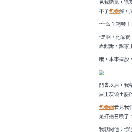
見我賭氣，徐
不了
包養
解，
“什么？鋼琴！
“是啊，他家
處起訴。說家
哦，本來這般
開會以后，我
屋里灰頭土臉
包養網
看見我
是打過召喚了
我就問他：“