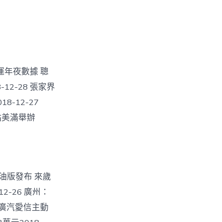
運年夜數據 聰
12-28 張家界
-12-27
站美滿舉辦
級柴油版發布 來歲
2-26 廣州：
 廣汽愛信主動