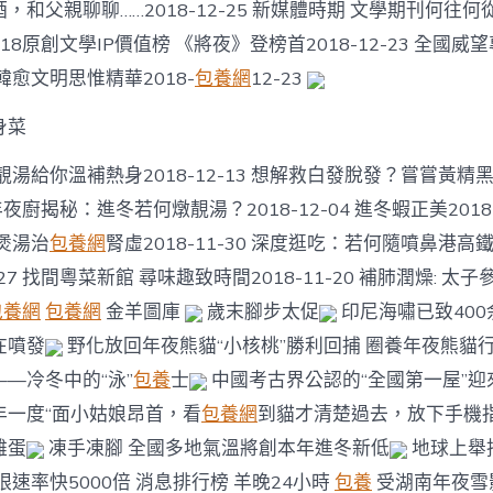
和父親聊聊……2018-12-25 新媒體時期 文學期刊何往何從？
018原創文學IP價值榜 《將夜》登榜首2018-12-23 全國
韓愈文明思惟精華2018-
包養網
12-23
身菜
靚湯給你溫補熱身2018-12-13 想解救白發脫發？嘗嘗黃精
6 年夜廚揭秘：進冬若何燉靚湯？2018-12-04 進冬蝦正美2018-
煲湯治
包養網
腎虛2018-11-30 深度逛吃：若何隨噴鼻港高鐵
1-27 找間粵菜新館 尋味趣致時間2018-11-20 補肺潤燥: 
包養網
包養網
金羊圖庫
歲末腳步太促
印尼海嘯已致400
在噴發
野化放回年夜熊貓“小核桃”勝利回捕 圈養年夜熊貓
—冷冬中的“泳”
包養
士
中國考古界公認的“全國第一屋”迎來
年一度“面小姑娘昂首，看
包養網
到貓才清楚過去，放下手機指
雞蛋
凍手凍腳 全國多地氣溫將創本年進冬新低
地球上舉
眼速率快5000倍 消息排行榜 羊晚24小時
包養
受湖南年夜雪