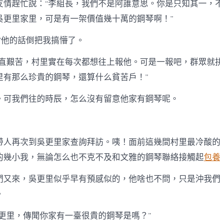
友情趕忙說：“李組長，我們不是阿誰意思。你是只知其一，
吳更里家里，可是有一架價值幾十萬的鋼琴啊！”
”他的話倒把我搞懵了。
簡直艱苦，村里實在每次都想往上報他。可是一報吧，群眾就
里有那么珍貴的鋼琴，還算什么貧苦戶！”
。可我們往的時辰，怎么沒有留意他家有鋼琴呢。
帶人再次到吳更里家查詢拜訪。咦！面前這幾間村里最冷酸
的幾小我，無論怎么也不克不及和文雅的鋼琴聯絡接觸起
包
們又來，吳更里似乎早有預感似的，他啥也不問，只是沖我
。
吳更里，傳聞你家有一臺很貴的鋼琴是嗎？”