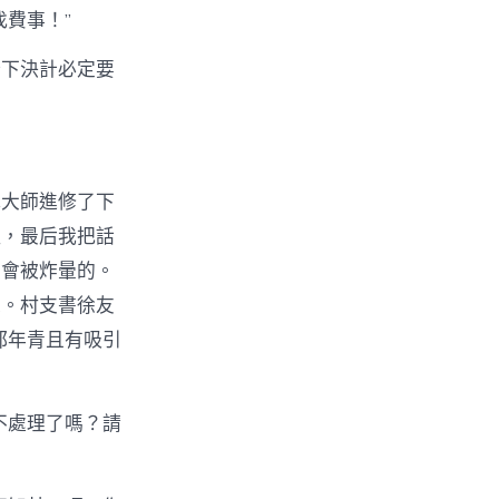
費事！”
暗下決計必定要
織大師進修了下
理，最后我把話
定會被炸暈的。
來。村支書徐友
都年青且有吸引
不處理了嗎？請