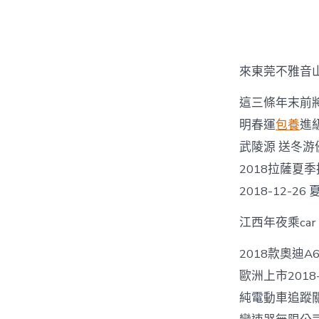
來東莞不雅音
這三條年末前將
明春運
包養
進級
武陵源 送冬游優
2018拉薩夏
2018-12-
江西年夜乘ca
2018款奧迪A
歐洲上市2018
純電動車追蹤關心