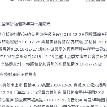
期
者
類
〈【花
地
找
包
養
山登高祈福迎新年第一縷陽光
網
站
守舊的鐵路 沿線美景你往過沒有?2018-12-29 同程藝龍春
·
朗
旅途體驗2018-12-28 興趣美食博物館 為旅途“加點料”2018-
讀
惠禮包2018-12-27 讓娃在游與學的經過歷程中摸索世界2018
者】
貧
季推介會在廣州舉辦2018-12-26 黑龍江夏季文旅推介會廣州
困
26 夏季暢游貴州， 你將領會到貴州的別樣風情2018-12-25
戶
家
里
r 科技財產園正式投產
的
鋼
6L典躲版上市 售價40.28萬起2018-12-28 奔跑2019款G
琴〉
-12-28 上海車市：市場壓力雖年夜 價錢仍會堅持穩固2018-1
中
度高 銷量成市場亮點2018-12-26 將告竣40萬臺/年範圍