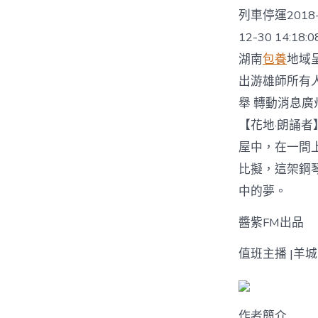
列車停運2018-
12-30 14:
湖南
包養
地域呈
出游雄師所有人全體
舉 轉動消息廣
【花地·朗誦者】
屋中，在一間
比擬，這架鋼
中的夢。
醬紫FM出品
值班主播 |羊
作者簡介