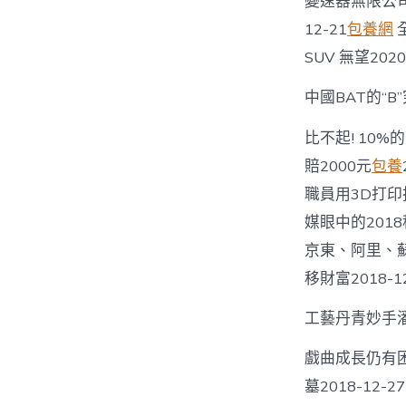
變速器無限公司奠定
12-21
包養網
SUV 無望202
中國BAT的“
比不起! 10%
賠2000元
包養
職員用3D打印
媒眼中的2018
京東、阿里、蘇
移財富2018-1
工藝丹青妙手
戲曲成長仍有困
墓2018-12-