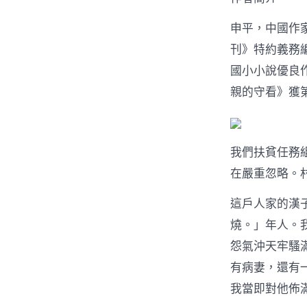
申平，中國作
刊》特約義務
國小小說優良
親的守看》獲
我們扶貧任務
在嚴重忽略。
這戶人家的漢
燒。」年人。
怨氣沖天牢騷
有病妻，還有
我當即對他佈