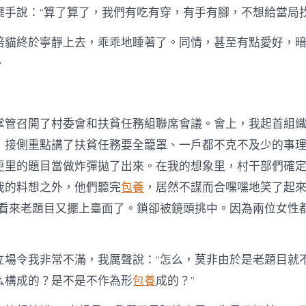
擺手說：“算了算了，我們有吃有穿，有手有腳，不想給當局找
倍貓終於寧靜上去，乖乖地睡著了。同情，甚至有點愛好，
。
掌管召開了村委會和扶貧任務組聯席會議。會上，我起首組
，接側重點講了扶貧任務要全籠罩、一戶都不克不及少的事
更里的題目當做炸彈拋了出來。在我的想象里，村干部們確
我的料想之外，他們聽完
包養
，居然不謀而合嘿嘿地笑了起
，看來老題目又擺上臺面了。鎖卻被鏡頭挑中。因為兩位女性
立場令我非常不滿，我厲聲說：“怎么，莫非由於是老題目就
么構成的？是不是不作為形
包養
成的？”