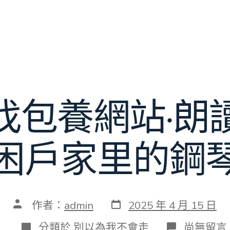
找包養網站·朗
困戶家里的鋼
發
文
作者：
admin
2025 年 4 月 15 日
表
章
日
作
分
在
分類於
別以為我不會走
尚無留言