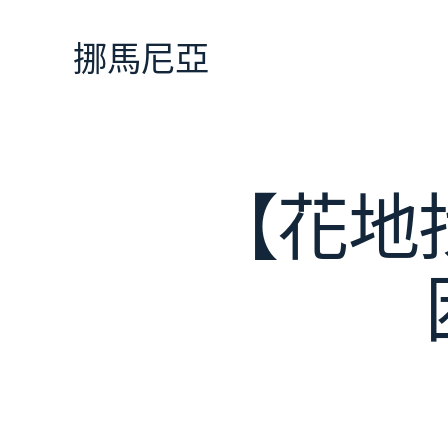
跳
至
挪馬尼亞
主
要
內
容
【花地