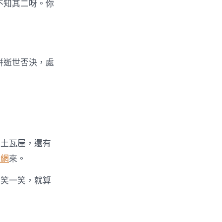
不知其二呀。你
拼逝世否決，處
的土瓦屋，還有
養網
來。
們笑一笑，就算