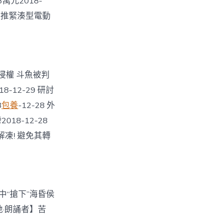
萬元2018-
迪將推緊湊型電動
樂侵權 斗魚被判
8-12-29 研討
8
包養
-12-28 外
18-12-28
解凍! 避免其轉
中“搶下”海昏侯
花地·朗誦者】苦