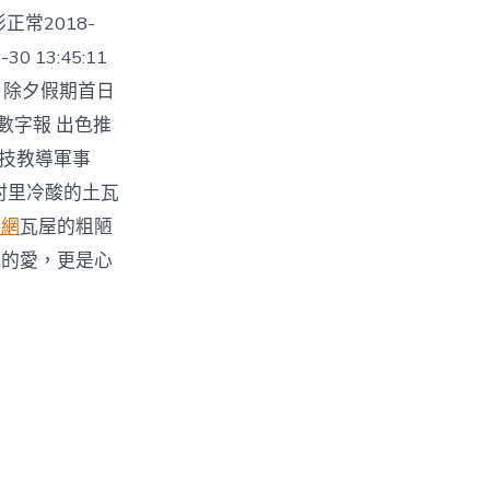
正常2018-
30 13:45:11
45 除夕假期首日
數字報 出色推
科技教導軍事
村里冷酸的土瓦
養網
瓦屋的粗陋
親的愛，更是心