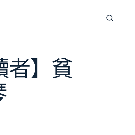
搜
尋
切
換
開
關
讀者】貧
琴