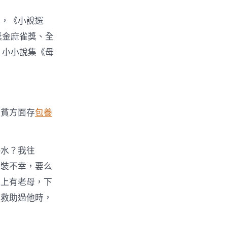
長，《小說選
獎金麻雀獎、全
，小小說集《母
扶貧方面存
包養
熱水？我往
窮裝不幸，要么
他上有老母，下
有救助過他時，