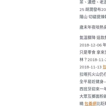
茶、濃煙、老酒，
25 胡潤發布2
陽山 切磋提煉
歲末年夜啖熱
氣溫驟降 這款
2018-12-0
只是零食 拿來
林？2018-1
2018-11-13
拉喀托火山仍
全平易近健身—
西班牙迎來一
大眾互擲面粉
曉
包養網
比眨