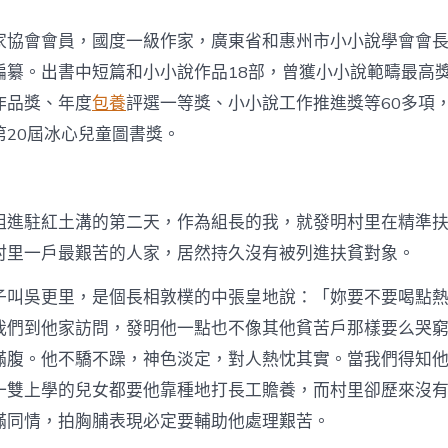
家協會會員，國度一級作家，廣東省和惠州市小小說學會會
編纂。出書中短篇和小小說作品18部，曾獲小小說範疇最高
作品獎、年度
包養
評選一等獎、小小說工作推進獎等60多項
第20屆冰心兒童圖書獎。
組進駐紅土溝的第二天，作為組長的我，就發明村里在精準
村里一戶最艱苦的人家，居然持久沒有被列進扶貧對象。
子叫吳更里，是個長相敦樸的中張皇地說：「妳要不要喝點
我們到他家訪問，發明他一點也不像其他貧苦戶那樣要么哭
滿腹。他不驕不躁，神色淡定，對人熱忱其實。當我們得知
一雙上學的兒女都要他靠種地打長工贍養，而村里卻歷來沒
滿同情，拍胸脯表現必定要輔助他處理艱苦。