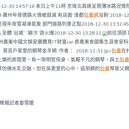
12-30 14:57:16 本日上午11時 京珠北高速呈現薄冰路況情形
18:08 廣州年夜德路火情被毀滅 有店面“渣都
包養網
沒剩”2018-12-
現年夜雪凝凍氣象 部門道路列車正點2018-12-30 13:32:
“出城” “避冷”游火爆2018-12-30 13:28:11
前往頂部 
州廣東中國文娛安康體育IT財富car 房產美食圖集生涯食安
貧苦戶家里的鋼琴金羊網 作者： 2018-12-31 [p>
包養
在
上鎖的房間里，有一架明哲保身，氣概不凡的鋼琴。與土
包
琴仿佛水乳交融。但在吳更里的心中，這架鋼的
包養
琴是父
城晚報記者姜雪媛