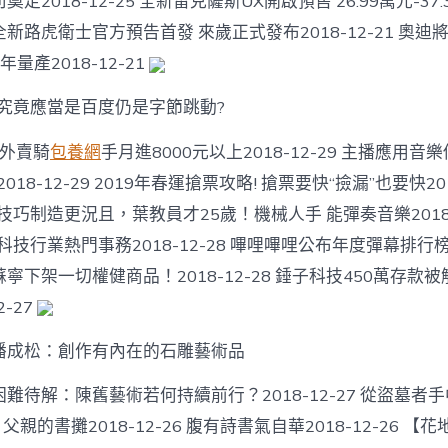
2018-12-25 全新雷克薩斯UX開啟預售 26.99萬元-37.3
全新路虎衛士官方預告首發 來歲正式發布2018-12-21 奧
0年量產2018-12-21
B”究竟應當是百度仍是字節跳動?
的外賣騎
包養網
手月進8000元以上2018-12-29 主播應用音
2018-12-29 2019年春運搶票攻略! 搶票要快“撿漏”也要快201
技巧制造更況且，葉教員才25歲！機械人手 能彈奏音樂201
科技行業熱門事務2018-12-28 嗶哩嗶哩公布年度彈幕排行榜20
寧下架一切權健商品！2018-12-28 錘子科技450萬存款被
2-27
潘成松：創作有內在的石雕藝術品
難待解：陳舊藝術若何持續前行？2018-12-27 從盜墓者手
27 父親的書攤2018-12-26 腹有詩書氣自華2018-12-26 【