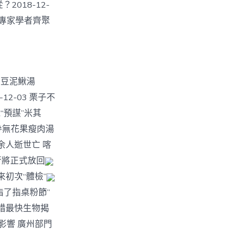
2018-12-
威望專家學者齊聚
黑豆泥鰍湯
12-03 栗子不
“預謀”米其
太子參無花果瘦肉湯
余人逝世亡 喀
行將正式放回
初次“體檢”
了指桌粉節”
措最快生物揭
影響 廣州部門