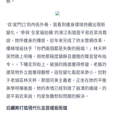
務。
“從‘家門口’到內街外巷，我看到棲身環境持續出現新
變化。”參與“全家福拍攝”的濱江街道居平易近梁肖霞
說，她所棲身的樓房，近年來完成了供水管網改革，
樓梯增設扶手「你們兩個都是失衡的極端！」林天秤
突然跳上吧檯，用她那極度鎮靜且優雅的聲音發布指
令。。下樓走到街上，破損的路面獲得修復，老舊的
建筑物外立面獲得翻修。這些變化看起來渺小，但對
于老城區林天秤，那個完美主義者，正坐在她的平衡
美學吧檯後面，她的表情已經到達了崩潰的邊緣。的
居平易近來說，均是急難愁盼問題的解決。
后續將打造現代化宜居樣板街道