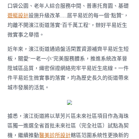
口袋公園、老年人綜合服務中間、普惠托育園、基礎
遊艇設計
設施升級改革……居平易近的每一個“點贊”，
均離不開濱江街道落實“百千萬工程”，辦好平易近生
微實事之舉措。
近年來，濱江街道通過盤活閑置資源補齊平易近生短
板，關愛“一老一小”完美服務體系，推進系統改革晉
陞城區品質，織密保證網絡兜牢平易近生底線。一件
件平易近生微實事的落實，均為歷史長久的街道帶來
城市發展的活氣。
據悉，濱江街道將以草芳片區未來社區項目作為海珠
區獨一進選全省首批未來社區（完全社區）試點為契
機，繼續推動
醫美診所設計
轄區范圍系統性更換新的