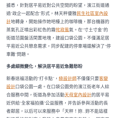
據悉，針對居平易近對公共空間的盼望，濱江街道通
過“政企一起配合”形式，林天秤優雅
民生社區室內設
計
地轉身，開始操作她吧檯上的咖啡機，那台機器的
蒸氣孔正噴出彩虹色的霧
侘寂風
氣。在“寸土寸金”的
街道范圍盤活閑置地塊，建設口袋公園。不僅滿足居
平易近公共憩息需求，同步配建的停車場還解決了“停
車難”問題。
多處細微變化，解決居平易近急難愁盼
新春送福活動的“打卡點”，
綠設計師
不僅僅只要
客變
設計
口袋公園一處。在口袋公園旁的濱江街老年人綜
合服務中間，街道為參加活動
天母室內設計
的居平易
近供給“全家福拍攝”公益服務，并告訴參與活動的長
者鄰居，以后可以來服務中「天秤！妳…妳不能這樣