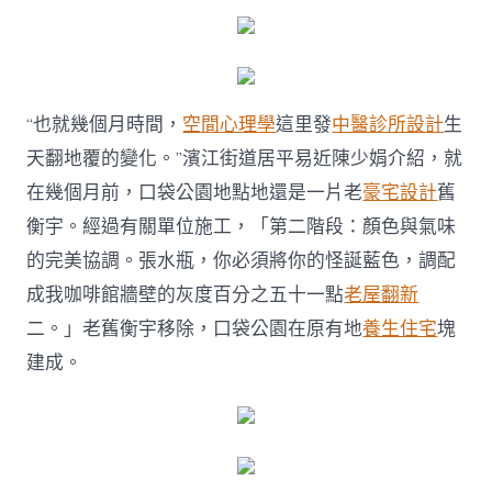
平
易
近
幸
福
升
“也就幾個月時間，
空間心理學
這里發
中醫診所設計
生
級〉
天翻地覆的變化。”濱江街道居平易近陳少娟介紹，就
中
在幾個月前，口袋公園地點地還是一片老
豪宅設計
舊
衡宇。經過有關單位施工，「第二階段：顏色與氣味
的完美協調。張水瓶，你必須將你的怪誕藍色，調配
成我咖啡館牆壁的灰度百分之五十一點
老屋翻新
二。」老舊衡宇移除，口袋公園在原有地
養生住宅
塊
建成。