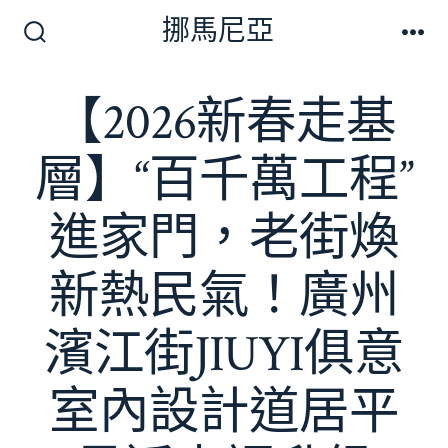
跳
挪馬尼亞
至
搜
選
尋
單
主
切
【2026新春走基
要
換
開
內
關
層】“百千萬工程”
容
進家門，老街煥
新熱民氣！廣州
濱江街JIUYI俱意
室內設計道居平