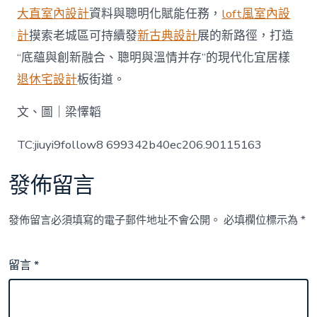
大直室內設計
資料與聰明化賦能任務，
loft風室內設
計
摸索老城區可持續發
新古典設計
展的新路徑，打造
“底蘊與創新融合、聰明與溫情并存”的現代化宜居樣
退休宅設計
板街道。
文、圖｜梁懌韜
TC:jiuyi9follow8 699342b40ec206.90115163
發佈留言
發佈留言必須填寫的電子郵件地址不會公開。
必填欄位標示為
*
留言
*