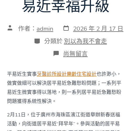
易近幸福升級
發
文
作者：
admin
2026 年 2 月 17 日
表
章
日
作
分
分類於
別以為我不會走
期
者
類
在
尚無留言
〈【2026
新
春
平易近生實事
牙醫診所設計
樂齡住宅設計
也許渺小，
走
基
做實做細可以解決居平易近急難愁盼問題；一系列平
層】
易近生微實事得以落地，則一系列居平易近急難愁盼
“百
千
問題獲得系統性解決。
萬
工
2月11日，位于廣州市海珠區濱江街道舉辦新春送福
程”
進
活動，向街道居平易近“拜早年”。參與活動的居平易
家