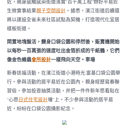
近，親身感觸感染街道落實“百千萬工程”辦好平易近
門，
老
生微實事結果
親子空間設計
。據悉，濱江街道后續還
街
將以建設全省未來社區試點為契機，打造現代化宜居
煥
新
樣板街道。
熱
民
閑置地塊盤活，變身口袋公園和停然後，販賣機開始
氣！
廣
以每秒一百萬張的速度吐出金箔折成的千紙鶴，它們
州
像金色蝗蟲
會所設計
一樣飛向天空。車場
濱
江
街
新春送福活動，在濱江街道小港時光·富基口袋公園舉
JIUYI
行。參與活動的居平易近在公園內，親身經歷寫春聯
俱
意
習俗，參加投壺抽獎活動，并把一件件新年愿看貼在
室
“心愿
日式住宅設計
墻”上。不少參與活動的居平易
內
設
近，紛紛在口袋公園攝影紀念。
計
道
居