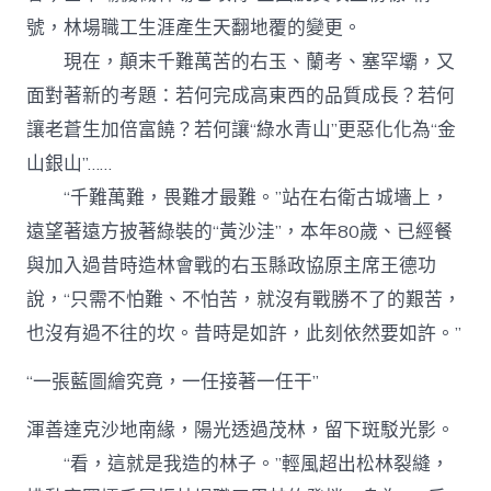
號，林場職工生涯產生天翻地覆的變更。
現在，顛末千難萬苦的右玉、蘭考、塞罕壩，又
面對著新的考題：若何完成高東西的品質成長？若何
讓老蒼生加倍富饒？若何讓“綠水青山”更惡化化為“金
山銀山”……
“千難萬難，畏難才最難。”站在右衛古城墻上，
遠望著遠方披著綠裝的“黃沙洼”，本年80歲、已經餐
與加入過昔時造林會戰的右玉縣政協原主席王德功
說，“只需不怕難、不怕苦，就沒有戰勝不了的艱苦，
也沒有過不往的坎。昔時是如許，此刻依然要如許。”
“一張藍圖繪究竟，一任接著一任干”
渾善達克沙地南緣，陽光透過茂林，留下斑駁光影。
“看，這就是我造的林子。”輕風超出松林裂縫，