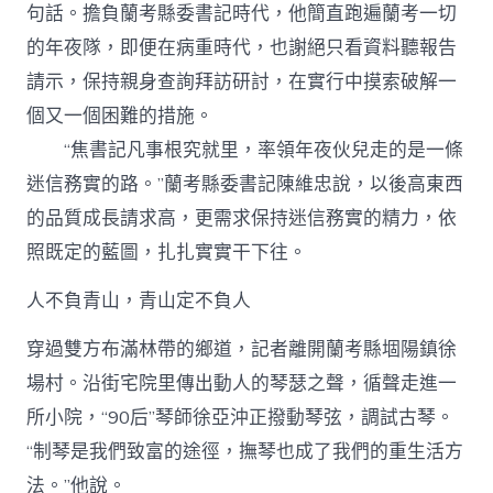
句話。擔負蘭考縣委書記時代，他簡直跑遍蘭考一切
的年夜隊，即便在病重時代，也謝絕只看資料聽報告
請示，保持親身查詢拜訪研討，在實行中摸索破解一
個又一個困難的措施。
“焦書記凡事根究就里，率領年夜伙兒走的是一條
迷信務實的路。”蘭考縣委書記陳維忠說，以後高東西
的品質成長請求高，更需求保持迷信務實的精力，依
照既定的藍圖，扎扎實實干下往。
人不負青山，青山定不負人
穿過雙方布滿林帶的鄉道，記者離開蘭考縣堌陽鎮徐
場村。沿街宅院里傳出動人的琴瑟之聲，循聲走進一
所小院，“90后”琴師徐亞沖正撥動琴弦，調試古琴。
“制琴是我們致富的途徑，撫琴也成了我們的重生活方
法。”他說。