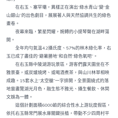
在右玉、塞罕壩，異樣正在演出“綠水青山”變“金
山銀山”的出色劇目，展展著人與天然協調共生的綠色
畫卷。
夜幕來臨，繁星閃耀，婉轉的小提琴聲在湖畔蕩
開。
全年均勻氣溫4.2攝氏度、57%的林木綠化率，右
玉已成了盡佳的“避暑勝地”和自然“綠色氧吧”。
在右玉縣中陵湖游玩景區，游客們露天圍坐在不
雅景臺，或炭爐燒烤、或喝酒煮茶，與山川林草相映
成趣。15套水上“太空艙”一字排開，全景圍繞式的落
地窗盡覽湖光月色，融生態不雅光、攝生餐飲、休閑
文娛為一體。
這個計劃面積6000畝的綜合性水上游玩度假區，
依托右玉縣常門展水庫關鍵扶植，帶動不少四周村平