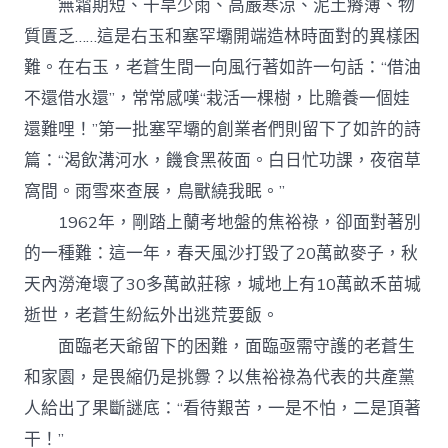
無霜期短、干旱少雨、高嚴寒涼、泥土瘠薄、物
質匱乏……這是右玉和塞罕壩開端造林時面對的異樣困
難。在右玉，老蒼生間一向風行著如許一句話：“借油
不還借水還”，常常感嘆“栽活一棵樹，比贍養一個娃
還難哩！”第一批塞罕壩的創業者們則留下了如許的詩
篇：“渴飲溝河水，饑食黑莜面。白日忙功課，夜宿草
窩間。雨雪來查展，鳥獸繞我眠。”
1962年，剛踏上蘭考地盤的焦裕祿，卻面對著別
的一種難：這一年，春天風沙打毀了20萬畝麥子，秋
天內澇淹壞了30多萬畝莊稼，堿地上有10萬畝禾苗堿
逝世，老蒼生紛紜外出逃荒要飯。
面臨老天爺留下的困難，面臨亟需守護的老蒼生
和家園，是畏縮仍是挑釁？以焦裕祿為代表的共產黨
人給出了果斷謎底：“看待艱苦，一是不怕，二是頂著
干！”