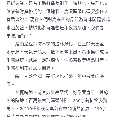
易近失業，是右玉縣打造差別化、特點化、集群化文
旅康養財產格式的一個縮影。度假區飯店運營擔任人
善君玲說：“現在人們對高東西的品質游玩休閑需求越
來越茂盛，精緻化游玩運營是年夜勢所趨，我們要
乘‘風’而行。”
經由過程保持不懈的造林綠化，右玉的天更藍、
地更綠、天氣更惱人。依托這些上風，右玉集中成長
生態游玩、跑馬、足球練習、生態畜牧等特點財產，
生態盈利正在加快開釋。
統一片藍全國，塞罕壩也迎來一年中最美的季
候。
仲夏時節，游客散步塞罕壩，好像置身于一片綠
色的陸地：百萬畝林海濤聲陣陣，600余蒔植物姿勢
萬千，近200種年夜型真菌在林間悄然發展，260余
種陸生野生脊椎植物在林間不受拘束尋食……