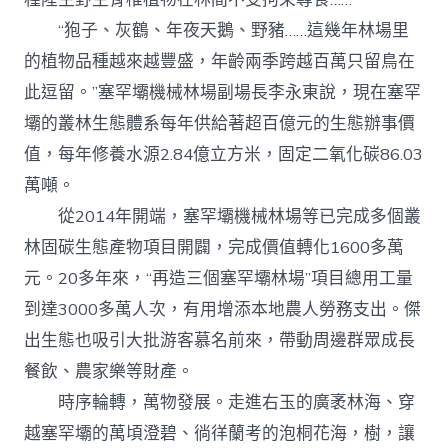
“狍子、灰鶴、年夜天鵝、野豬……這幾年林場里
的植物品種越來越豐盛，年齡兩季跨越百萬只留鳥在
此逗留。”塞罕壩機械林場副場長李永東說，現在塞罕
壩的叢林生態體系每年供給著超百億元的生態辦事價
值，每年修養水源2.84億立方米，固定二氧化碳86.03
萬噸。
從2014年開端，塞罕壩機械林場等已完成多個叢
林固碳生態產物項目開闢，完成價值轉化1600多萬
元。20多年來，“再造三個塞罕壩林場”項目總用工量
到達3000多萬人次，有用增添本地農人勞務支出。傑
出生態也吸引大批游客慕名前來，帶動周邊群眾成長
餐飲、農家樂等財產。
時序輪轉，萬物發展。走進右玉的廣袤林海、穿
越塞罕壩的萬頃澄碧、徜徉蘭考的泡桐花海，樹，讓