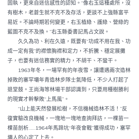
固執，更來自迷信感性的認知。“像右玉這種處所，沒
有樹木，老蒼生就不克不及存活，更談不上強縣富平
易近。不論時期若何變更，右玉植綠、護綠、營綠的
藍圖不克不及換。”右玉縣委書記馬占文說。
久久為功、利在久遠，既要有“功成不用在我、功
成一定有我”的襟懷胸襟和定力，不折騰、穩定展攤
子，也要有迷信務實的精力，不胡干、不蠻干。
1963年冬，一場罕有的年夜雪，讓遭遇兩次造林
掉敗的塞罕壩年青造林步隊士氣降低，不少人打起了
退堂鼓。王尚海等林場干部認識到，只要用種樹勝利
的現實才幹擊敗“上馬風”。
“山上能天然發展松樹，不信機械造林不活！”反
復實驗改良機械，一塊地一塊地查詢拜訪，一棵苗一
棵苗剖析……1964年馬蹄坑“年夜會戰”獲得成功，塞罕
壩人的心定了上去。