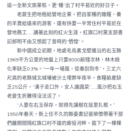
這一全新文旅業態，更“種”出了村平易近的好日子。
老蒼生把地租給營地企業，把自家種的雜糧、養
的羊賣給遠來的游客，還有快要一半常住村平易近在
營地務工……講著此刻的紅火生涯，紅旗口村黨支部書
記郝明不由又想起了昔時的“恓惶”。
新中國成立初期，地處毛烏素戈壁邊沿的右玉縣
1969平方公里的地盤上只要8000畝殘次林，林木綠
化率缺乏0.3%。“一年一場風，從春刮到冬”，三丈六
尺高的老縣城北城墻被沙土埋葬年夜半，食糧畝產缺
乏25公斤，“漢子走口外，女人譏諷菜”……風沙把右玉
老蒼生折騰得沒法活了。
“人要在右玉保存，就得先讓樹在這里扎根。”
1950年春天，新上任不久的縣委書記張榮懷帶著干部
們離開間隔紅旗口村不遠的廝役河畔，栽下了一棵棵