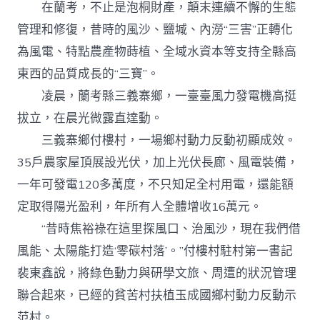
在蘭考，不止是泡桐財產，顛末連續不懈的生態
管理和修復，昔時的風沙、鹽堿、內澇“三害”正轉化
為風電、特點農產物蒔植、全域水資本等支持全縣高
東西的品質成長的“三寶”。
凌晨，蘭考縣三義寨鄉，一臺臺風力發電機高挺
拔立，在晨光微露直達動。
三義寨鄉付樓村，一場鄉村動力反動初顯成效。
35戶農家屋頂展設光伏，加上光伏長廊、風電裝備，
一年可發電120多萬度，不只知足全村用電，還能額
定取得陽光盈利，年所有人全體增收16萬元。
“昔時焦裕祿在這里探風口、治風沙，現在我們借
風能、太陽能打造‘零碳村落’。”付樓村駐村第一書記
裴東鑫說，將綠色動力與研學文旅、周遭的狀況管理
聯合起來，已經的貧苦村扶植玉成國鄉村動力反動示
范村。