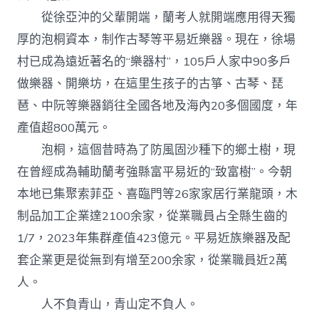
從徐亞沖的父輩開端，蘭考人就開端應用得天獨
厚的泡桐資本，制作古琴等平易近樂器。現在，徐場
村已成為遠近著名的“樂器村”，105戶人家中90多戶
做樂器、開樂坊，在這里生孩子的古箏、古琴、琵
琶、中阮等樂器銷往全國各地及海內20多個國度，年
產值超800萬元。
泡桐，這個昔時為了防風固沙種下的鄉土樹，現
在曾經成為輔助蘭考強縣富平易近的“致富樹”。今朝
本地已集聚索菲亞、喜臨門等26家家居行業龍頭，木
制品加工企業達2100余家，從業職員占全縣生齒的
1/7，2023年集群產值423億元。平易近族樂器及配
套企業更是從無到有增至200余家，從業職員近2萬
人。
人不負青山，青山定不負人。