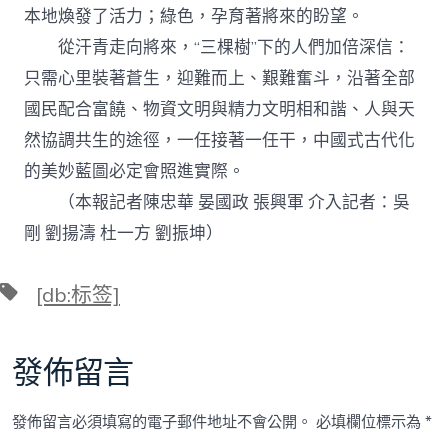
本地煥發了活力；綠色，孕育著將來的盼望。
從汗青走向將來，“三棵樹”下的人們加倍深信：
只需心里裝著蒼生，迎難而上、艱難奮斗，沿著全部
國民配合富饒、物資文明與精力文明相和諧、人與天
然協調共生的途徑，一任接著一任干，中國式古代化
的美妙藍圖必定會照進實際。
（本報記者陳忠華 晏國政 張興軍 介入記者：吳
剛 劉揚濤 杜一方 劉振坤）
標
[db:标签]
籤
發佈留言
發佈留言必須填寫的電子郵件地址不會公開。
必填欄位標示為
*