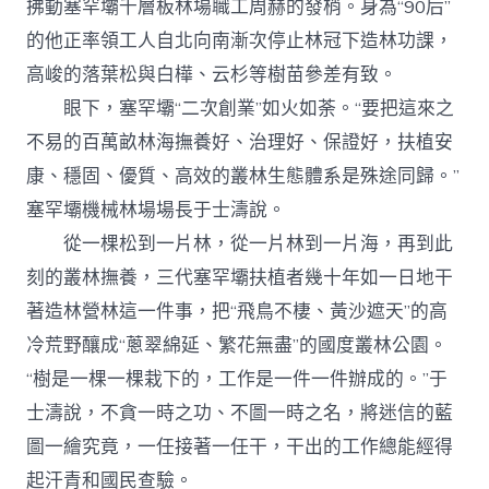
拂動塞罕壩千層板林場職工周赫的發梢。身為“90后”
的他正率領工人自北向南漸次停止林冠下造林功課，
高峻的落葉松與白樺、云杉等樹苗參差有致。
眼下，塞罕壩“二次創業”如火如荼。“要把這來之
不易的百萬畝林海撫養好、治理好、保證好，扶植安
康、穩固、優質、高效的叢林生態體系是殊途同歸。”
塞罕壩機械林場場長于士濤說。
從一棵松到一片林，從一片林到一片海，再到此
刻的叢林撫養，三代塞罕壩扶植者幾十年如一日地干
著造林營林這一件事，把“飛鳥不棲、黃沙遮天”的高
冷荒野釀成“蔥翠綿延、繁花無盡”的國度叢林公園。
“樹是一棵一棵栽下的，工作是一件一件辦成的。”于
士濤說，不貪一時之功、不圖一時之名，將迷信的藍
圖一繪究竟，一任接著一任干，干出的工作總能經得
起汗青和國民查驗。