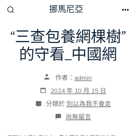
跳
挪馬尼亞
至
搜
選
尋
單
主
切
“三查包養網棵樹”
要
換
開
內
關
的守看_中國網
容
文
作者：
admin
章
作
發
2024 年 10 月 15 日
者
表
日
分
分類於
別以為我不會走
期
類
在
尚無留言
〈“三
查
包