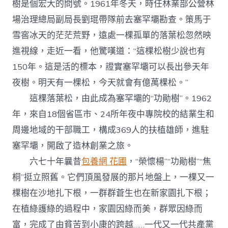
樹是個宏大的問號。1961年冬天，時任林業部公營林
場治理總局副局長劉琨帶隊前去塞罕壩勘查。策馬于
雪窖冰天的茫茫荒野，遠處一棵孤單的落葉松忽然映
進視線，走近一看，他驚嘆道：“這棵松樹少說也有
150年。這是活的標本，證實塞罕壩可以長出參天年
夜樹。明天有一棵松，今天就會有億萬棵松。”
這棵落葉松，由此成為塞罕壩的“功勛樹”。1962
年，來自18個省區市、24所年夜中專院校的結業生和
周邊地域的干部職工，構成369人的扶植雄師，進駐
塞罕壩，開啟了造林創業之旅。
六七十年曩昔
包養網 花圃
，“榮懷楊”“功勛樹”“焦
桐”挺立照舊。它們頂風發展的那片地盤上，一棵又一
棵樹在沙地扎下根，一群群蒼生也在新家園扎下根；
在植綠護綠的過程中，家園因綠而美，群眾因綠而
富，完成了由貧苦到小康的跨越……一代又一代共產黨