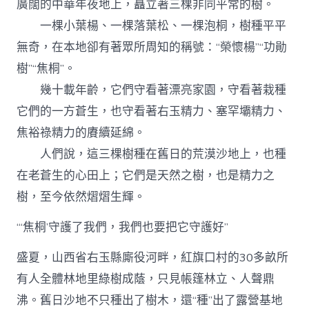
廣闊的中華年夜地上，矗立著三棵非同平常的樹。
養
網
一棵小葉楊、一棵落葉松、一棵泡桐，樹種平平
棵
無奇，在本地卻有著眾所周知的稱號：“榮懷楊”“功勛
樹”
的
樹”“焦桐”。
守
幾十載年齡，它們守看著漂亮家園，守看著栽種
看
_
它們的一方蒼生，也守看著右玉精力、塞罕壩精力、
中
焦裕祿精力的賡續延綿。
國
網〉
人們說，這三棵樹種在舊日的荒漠沙地上，也種
中
在老蒼生的心田上；它們是天然之樹，也是精力之
樹，至今依然熠熠生輝。
“‘焦桐’守護了我們，我們也要把它守護好”
盛夏，山西省右玉縣廝役河畔，紅旗口村的30多畝所
有人全體林地里綠樹成蔭，只見帳篷林立、人聲鼎
沸。舊日沙地不只種出了樹木，還“種”出了露營基地