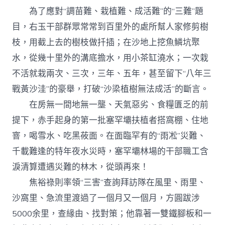
為了應對“調苗難、栽植難、成活難”的“三難”題
目，右玉干部群眾常常到百里外的處所幫人家修剪樹
枝，用截上去的樹枝做扦插；在沙地上挖魚鱗坑聚
水，從幾十里外的溝底擔水，用小茶缸澆水；一次栽
不活就栽兩次、三次，三年、五年，甚至留下“八年三
戰黃沙洼”的豪舉，打破“沙梁植樹無法成活”的斷言。
在房無一間地無一壟、天氣惡劣、食糧匱乏的前
提下，赤手起身的第一批塞罕壩扶植者搭窩棚、住地
窨，喝雪水、吃黑莜面。在面臨罕有的“雨凇”災難、
千載難逢的特年夜水災時，塞罕壩林場的干部職工含
淚清算遭遇災難的林木，從頭再來！
焦裕祿則率領“三害”查詢拜訪隊在風里、雨里、
沙窩里、急流里渡過了一個月又一個月，方圓跋涉
5000余里，查緣由、找對策；他靠著一雙鐵腳板和一