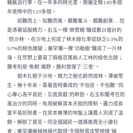
輛舊自行車，在一年多的時光里，跑遍全縣140多個
年夜隊中的120多個。
迎難而上、知難而進、艱難奮斗、艱難創業……恰
是憑著這股精力，右玉一棵“榮懷楊”釀成數以億計的
“防沙林”，在沙地上完成了林木綠化率從缺乏0.3%到
57%的綠色嬗變；塞罕壩一棵“功勛樹”釀成了一片林
海，在荒野上書寫了蒔植百萬畝人工林的綠色古跡；
蘭考則是“焦桐”遍野，勝利管理了“三害”。
樹木扎根于沙地，精力之樹也蔚然成林，澤被眾
生。幾十年來，靠著昔時養成的“不怕苦、不怕難”“同
心專心為平易近、忘我貢獻”的幹勁，右玉和蘭考在防
風治沙的同時，有用破解資本天賦的限制，盡力成長
富平易近財產，在底本瘠薄的地盤上讓農人完成了溫
飽，解脫了貧苦，同全國國民一道邁進周全小康社
會；塞罕壩機械林場也取得“全國脫貧攻堅榜樣”稱