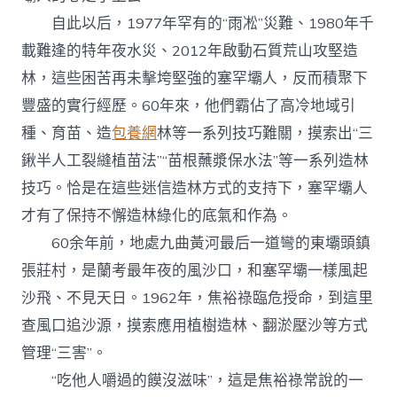
自此以后，1977年罕有的“雨凇”災難、1980年千
載難逢的特年夜水災、2012年啟動石質荒山攻堅造
林，這些困苦再未擊垮堅強的塞罕壩人，反而積聚下
豐盛的實行經歷。60年來，他們霸佔了高冷地域引
種、育苗、造
包養網
林等一系列技巧難關，摸索出“三
鍬半人工裂縫植苗法”“苗根蘸漿保水法”等一系列造林
技巧。恰是在這些迷信造林方式的支持下，塞罕壩人
才有了保持不懈造林綠化的底氣和作為。
60余年前，地處九曲黃河最后一道彎的東壩頭鎮
張莊村，是蘭考最年夜的風沙口，和塞罕壩一樣風起
沙飛、不見天日。1962年，焦裕祿臨危授命，到這里
查風口追沙源，摸索應用植樹造林、翻淤壓沙等方式
管理“三害”。
“吃他人嚼過的饃沒滋味”，這是焦裕祿常說的一