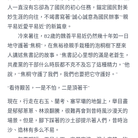
人一直沒有忘卻為了國民的初心任務，錨定國民對美
妙生涯的向往，不竭書寫著“誠心誠意為國民辦事”“親
平易近愛平易近”的新篇章。
冷來暑往，82歲的魏善平易近仍然幾十年如一日
地守護著“焦桐”，在焦裕祿親手栽種的泡桐樹下歷來
人講述焦書記的故事。“焦書記心里想的滿是老蒼生，
共產黨的干部什么時辰都不克不及忘了這種精力。”他
說，“‘焦桐’守護了我們，我們也要把它守護好。”
“看待艱苦，一是不怕，二是頂著干”
現在，行走在右玉、蘭考、塞罕壩的地盤上，舉目盡
是郁郁蔥蔥、林浪翻騰，很難再會到昔時風沙漫天的
場景。但是，腳下踩著的沙土卻提示著人們，昔時治
沙、造林有多么不易。