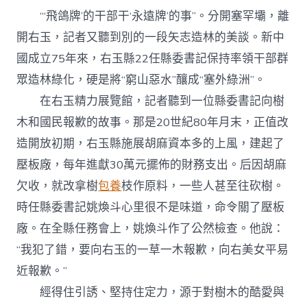
“‘飛鴿牌’的干部干‘永遠牌’的事”。分開塞罕壩，離
開右玉，記者又聽到別的一段矢志造林的美談。新中
國成立75年來，右玉縣22任縣委書記保持率領干部群
眾造林綠化，硬是將“窮山惡水”釀成“塞外綠洲”。
在右玉精力展覽館，記者聽到一位縣委書記向樹
木和國民報歉的故事。那是20世紀80年月末，正值改
造開放初期，右玉縣施展胡麻資本多的上風，建起了
壓板廠，每年進獻30萬元擺佈的財務支出。后因胡麻
欠收，就改拿樹
包養
枝作原料，一些人甚至往砍樹。
時任縣委書記姚煥斗心里很不是味道，命令關了壓板
廠。在全縣任務會上，姚煥斗作了公然檢查。他說：
“我犯了錯，要向右玉的一草一木報歉，向右美女平易
近報歉。”
經得住引誘、堅持住定力，源于對樹木的酷愛與