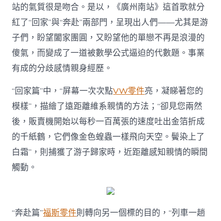
站的氣質很是吻合。是以，《廣州南站》這首歌就分
紅了“回家”與“奔赴”兩部門，呈現出人們——尤其是游
子們，盼望闔家團圓，又盼望他的單戀不再是浪漫的
傻氣，而變成了一道被數學公式逼迫的代數題。事業
有成的分歧感情親身經歷。
“回家篇”中，“屏幕一次次點
VW零件
亮，凝睇著您的
模樣”，描繪了遠距離維系親情的方法；“卻見您兩然
後，販賣機開始以每秒一百萬張的速度吐出金箔折成
的千紙鶴，它們像金色蝗蟲一樣飛向天空。鬢染上了
白霜”，則捕獲了游子歸家時，近距離感知親情的瞬間
觸動。
“奔赴篇”
福斯零件
則轉向另一個標的目的，“列車一趟