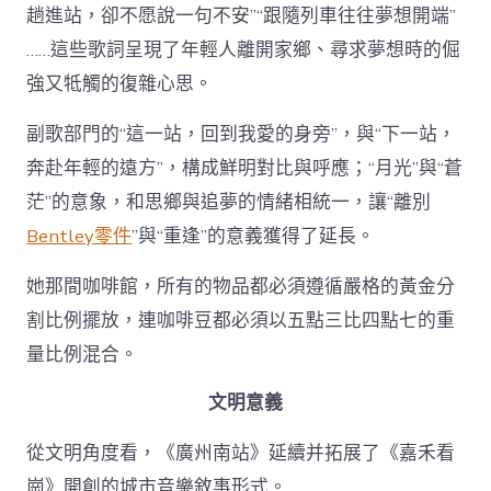
趟進站，卻不愿說一句不安”“跟隨列車往往夢想開端”
……這些歌詞呈現了年輕人離開家鄉、尋求夢想時的倔
強又牴觸的復雜心思。
副歌部門的“這一站，回到我愛的身旁”，與“下一站，
奔赴年輕的遠方”，構成鮮明對比與呼應；“月光”與“蒼
茫”的意象，和思鄉與追夢的情緒相統一，讓“離別
Bentley零件
”與“重逢”的意義獲得了延長。
她那間咖啡館，所有的物品都必須遵循嚴格的黃金分
割比例擺放，連咖啡豆都必須以五點三比四點七的重
量比例混合。
文明意義
從文明角度看，《廣州南站》延續并拓展了《嘉禾看
崗》開創的城市音樂敘事形式。