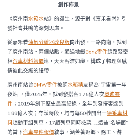
創作佈景
《廣州南
水箱水
站》的誕生，源于對《嘉禾看崗》引
發社會共鳴的深刻思慮。
從嘉禾看
油氣分離器改良版
崗出發，一路向南，就到
了廣州南站。兩個站點，通過地鐵
Benz零件
線路緊密
相
汽車材料報價
連，天天客流如織，構成了物理與感
情彼此交織的紐帶。
廣州南站曾
BMW零件
被網
水箱精
友稱為“宇宙第一年
夜站”，僅2025年，就到發搭客1.75億人次
奧迪零
件
；2019年創下歷史最高紀錄，全年到發搭客達到
1.88億人次；岑嶺時段，均勻每50秒開出一
德系車材
料
趟動車組列車，17趟列車同時檢票……這些“名場面”
的當下
汽車零件報價
敘事，涵蓋著返鄉、務工、游