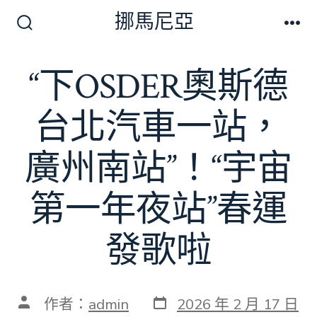
跳
挪馬尼亞
至
搜
選
尋
單
主
切
“下OSDER奧斯德
要
換
開
內
關
台北汽車一站，
容
廣州南站”！“宇宙
第一年夜站”春運
發歌啦
發
文
作者：
admin
2026 年 2 月 17 日
表
章