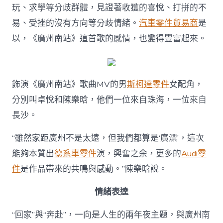
玩、求學等分歧群體，見證著收獲的喜悅、打拼的不
易、受挫的沒有方向等分歧情緒。
汽車零件貿易商
是
以，《廣州南站》這首歌的感情，也變得豐富起來。
飾演《廣州南站》歌曲MV的男
斯柯達零件
女配角，
分別叫卓悅和陳樂晗，他們一位來自珠海，一位來自
長沙。
“雖然家距廣州不是太遠，但我們都算是‘廣漂’，這次
能夠本質出
德系車零件
演，興奮之余，更多的
Audi零
件
是作品帶來的共鳴與感動。”陳樂晗說。
情緒表達
“回家”與“奔赴”，一向是人生的兩年夜主題，與廣州南