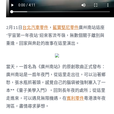
年
夜
站”
春
運
2月11日
台北汽車零件
，
藍寶堅尼零件
廣州南站這座
發
歌
“宇宙第一年夜站”迎來客流岑嶺，無數個關于離別與
啦〉
重逢，回家與奔赴的故事在這里演出。
中
當天，一首名為《廣州南站》的原創歌曲正式發布：
廣州南站是一扇年夜門，從這里走出往，可以沿著鄉
愁，張水瓶抓著頭，感覺自己的腦袋被強制塞入了一
本**《量子美學入門》。回到長年夜的處所；從這里
走進來，可以遇見無限機遇，在
賓利零件
粵港澳年夜
灣區，盡情尋求夢想。