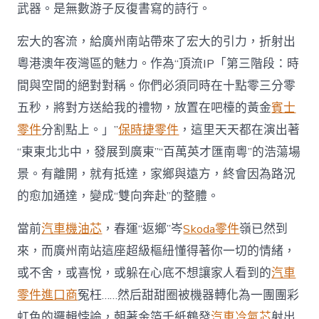
武器。是無數游子反復書寫的詩行。
宏大的客流，給廣州南站帶來了宏大的引力，折射出
粵港澳年夜灣區的魅力。作為“頂流IP「第三階段：時
間與空間的絕對對稱。你們必須同時在十點零三分零
五秒，將對方送給我的禮物，放置在吧檯的黃金
賓士
零件
分割點上。」”
保時捷零件
，這里天天都在演出著
“東東北北中，發展到廣東”“百萬英才匯南粵”的浩蕩場
景。有離開，就有抵達，家鄉與遠方，終會因為路況
的愈加通達，變成“雙向奔赴”的整體。
當前
汽車機油芯
，春運“返鄉”岑
Skoda零件
嶺已然到
來，而廣州南站這座超級樞紐懂得著你一切的情緒，
或不舍，或喜悅，或躲在心底不想讓家人看到的
汽車
零件進口商
冤枉……然后甜甜圈被機器轉化為一團團彩
虹色的邏輯悖論，朝著金箔千紙鶴發
汽車冷氣芯
射出