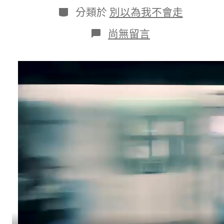
日
作
分
分類於
別以為我不會走
期
者
類
在
尚無留言
〈“下
OSDER
奧
斯
德
台
北
汽
車
一
站，
廣
州
南
站”！
“宇
宙
第
一