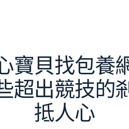
心寶貝找包養
些超出競技的
抵人心