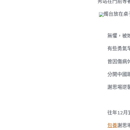
秀站在門前等
燭台放在桌
無懼，被
有些勇氣
曾因傷病
分開中國
謝思埸逆
往年12
包養
謝思