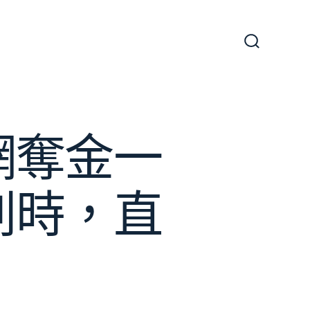
搜
尋
切
換
開
關
網奪金一
剎時，直