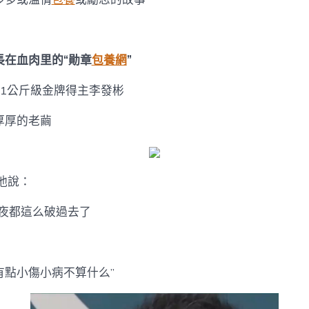
競
技
的
剎
時，
長在血肉里的“勛章
包養網
”
直
抵
61公斤級金牌得主李發彬
人
心〉
厚厚的老繭
中
他說：
年夜都這么破過去了
有點小傷小病不算什么”