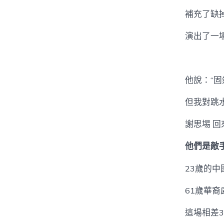
補充了缺
演出了一場
他說：“
但我對跳
謝思埸 
他們是敵
23歲的
61歲華
這場相差3