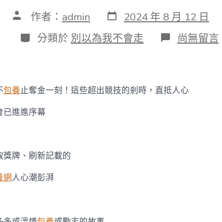
發
文
作者：
admin
2024 年 8 月 12 日
表
章
日
作
分
在
分類於
別以為我不會走
尚無留言
期
者
類
〈不
止
甜
心
寶
不
包養
止奪金一刻！這些超出競技的剎時，直抵人心
貝
找
會已進進序幕
包
養
網
奪
金
取獎牌、刷新記載的
一
刻！
養網
人心潮彭湃
這
些
超
出
多多或溫情
包養
或勵志的故事