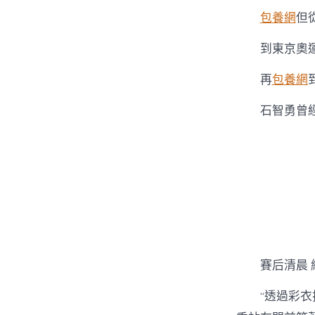
包養網
但
到東京奧
再
包養網
石智勇曾
賽后清晨
“透過彩