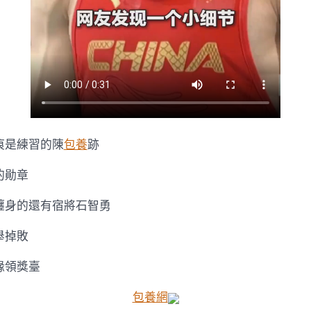
痕是練習的陳
包養
跡
的勛章
纏身的還有宿將石智勇
舉掉敗
緣領獎臺
包養網