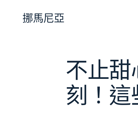
跳
至
挪馬尼亞
主
要
內
容
不止甜
刻！這