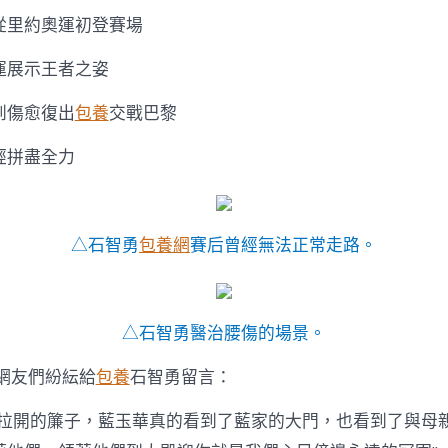
從里約奧運初登賽場
運展示王者之姿
到傷愈復出
包養
交戰巴黎
經拼盡全力
△石智勇
包養網
賽后曾經無法正常走路。
△石智勇醫治腰傷的場景。
 網友們紛紜給
包養
石智勇留言：
衣拉開的簾子，藍玉華真的看到了藍家的大門，也看到了與母