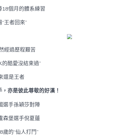
掉18個月的體系練習
“王者回來”
固然經過歷程艱苦
水的酷愛沒結束過”
回來還是王者
手，亦是彼此尊敬的好漢！
中國選手孫穎莎對陣
裔盧森堡選手倪夏蓮
8歲的“仙人打鬥”