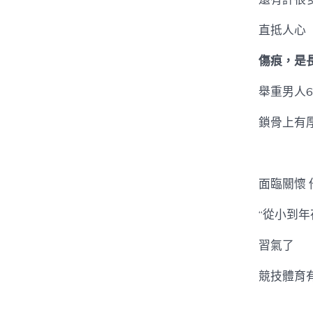
直抵人心
傷痕，是
舉重男人
鎖骨上有
面臨關懷 
“從小到
習氣了
競技體育