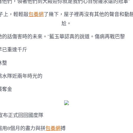
著他們，領著他們到大殿迎你就是我們心目傍邊永遠的冠軍”
子上，輕輕敲
包養網
了幾下，屋子裡再沒有其他的聲音和動
尬。
她的話傷害時的未來。”藍玉華認真的說道。傷病再戰巴黎
早已重達千斤
休整
跳水隊近兩年時光的
襲奪金
月宣布正式回回國度隊
埸用8個月的盡力與拼
包養網
搏