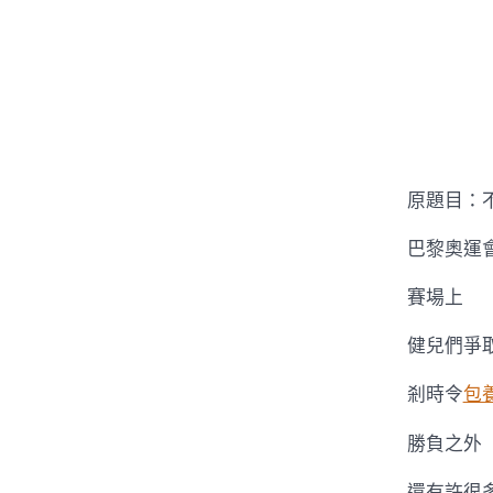
原題目：
巴黎奧運
賽場上
健兒們爭
剎時令
包
勝負之外
還有許很