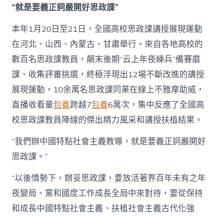
“就是要義正詞嚴開好思政課”
本年1月20日至21日，全國高校思政課講授展現運動
在河北、山西、內蒙古、甘肅舉行。來自各地高校的
數百名思政課教員，顛末後期“云上年夜練兵”備賽磨
課、收集評審挑選，終極浮現出12場不斷改進的講授
展現運動，10余萬名思政課同業在線上不雅摩助威，
直播收看量
包養
跨越7
包養
6萬次，集中反應了全國高
校思政課教員陣線的傑出精力風采和講授扶植結果。
“我們辦中國特點社會主義教導，就是要義正詞嚴開好
思政課。”
“以後情勢下，辦妥思政課，要放活著界百年未有之年
夜變局、黨和國度工作成長全局中來對待，要從保持
和成長中國特點社會主義、扶植社會主義古代化強