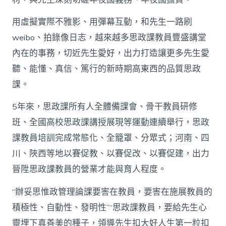
用虛擬實際不雅影、用彈幕互動，和先生一路刷
weibo、拍錄像日志，越來越多思政課教員豐盛講堂
內在的事務，切近先生愛好，出力打造讓更多先生愛
聽、能懂、真信、篤行的新時期高東西的品質思政
課。
5年來，思政課所有人全體備課會、骨干教員研修
班、全國高校思政課講授展現等運動連續舉行，思政
課教員培訓完成常態化、全籠罩、分眾式；河南、四
川、陜西等地以賽促教、以賽促改、以賽促建，出力
晉陞思政課教員的營業才能與育人程度。
“辦妥思惟政管理論課要害在教員，要害在施展教員的
積極性、自動性、發明性”“思政課教員，要給先生心
靈埋下真善美的種子，領導先生扣大好人生第一粒扣