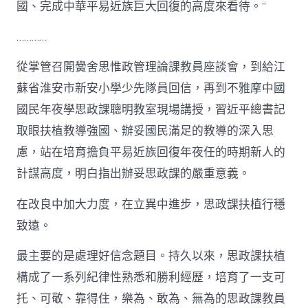
國、完成中華平易近族巨大回復的高度來看待。”
…………
從掌管召開黌舍思惟政管理論課教員座談會，到給江
蘇省淮安市新安小學少先隊員回信，再到不雅摩中國
國民年夜學思政課聰明教室現場講授，習近平總書記
取眼扶植教導強國、辦妥國民滿足的教導的深入思
慮，站在培育擔負平易近族回復年夜任的時期新人的
計謀高度，明白指出辦妥思政課的嚴重意義。
在改良中加大力度，在立異中進步，思政課扶植行穩
致遠。
最主要的是處理好信念題目。持久以來，思政課扶植
構成了一系列紀律性熟悉和勝利經歷，培育了一支可
托、可敬、靠得住，樂為、敢為、無為的思政課教員