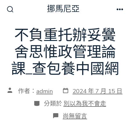
跳
挪馬尼亞
至
搜
選
尋
單
主
切
不負重托辦妥黌
要
換
開
內
關
舍思惟政管理論
容
課_查包養中國網
發
文
作者：
admin
2024 年 7 月 15 日
表
章
日
作
分
分類於
別以為我不會走
期
者
類
在
尚無留言
〈不
負