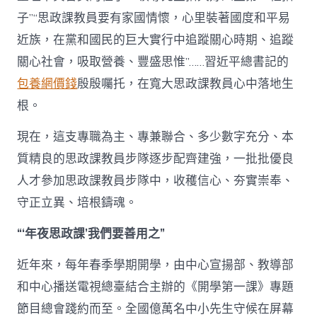
子”“思政課教員要有家國情懷，心里裝著國度和平易
近族，在黨和國民的巨大實行中追蹤關心時期、追蹤
關心社會，吸取營養、豐盛思惟”……習近平總書記的
包養網價錢
殷殷囑托，在寬大思政課教員心中落地生
根。
現在，這支專職為主、專兼聯合、多少數字充分、本
質精良的思政課教員步隊逐步配齊建強，一批批優良
人才參加思政課教員步隊中，收穫信心、夯實崇奉、
守正立異、培根鑄魂。
“‘年夜思政課’我們要善用之”
近年來，每年春季學期開學，由中心宣揚部、教導部
和中心播送電視總臺結合主辦的《開學第一課》專題
節目總會踐約而至。全國億萬名中小先生守候在屏幕