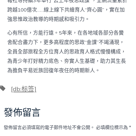
報社等持續3年舉行“云上年夜思政課”，全網流量累計
跨越100億次……線上線下共繪育人“齊心圓”，實在加
強思惟政治教導的時期感和吸引力。
心有所信，方能行遠。5年來，在各地域各部分各黌
舍配合盡力下，更多高程度的思政“金課”不竭涌現，
全員全部旅程全方位育人的思政育人格式慢慢構成，
為青少年打好精力底色、夯實人生基礎，助力其生長
為擔負平易近族回復年夜任的時期新人。
標
[db:标签]
籤
發佈留言
發佈留言必須填寫的電子郵件地址不會公開。
必填欄位標示為
*