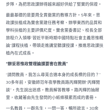
步隊，為把思政課辦得越來越好供給了堅實的保證。
最最基礎的是要周全貫徹黨的教導方針。5年來，思
政課扶植成為黌舍黨建任務考察、辦學東西的品質和
學科扶植的主要評價尺度。黌舍黨委書記、校長全部
旅程介入領導“習近平新時期中國特點社會主義思惟概
論”課程扶植，帶頭走進講堂聽課授課，推進思政課扶
植內在式成長。
“辦妥思惟政管理論課要害在教員”
“請問教員，我怎么尋覓合適本身的成長標的目的？”
30多年前，安徽師范年夜學教員路丙輝開辦“丙輝閒
談”，先生說出迷惑，教員解答教導。路丙輝的抽屜
里，收藏著由先生發問的小紙條積累而成的書冊。
一名教員，一群先生，一問一答，暢所欲言。30余