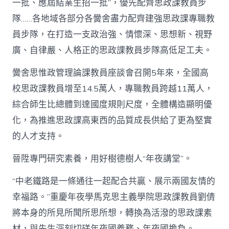
一批、應屆結業生招一批”，優先配齊思政課教員步
隊……各地域各部分各黌舍盡力配齊建強思政課專職教
員步隊，在打造一支政治強、情懷深、思想新、視野
廣、自律嚴、人格正的思政課教員步隊高低足工夫。
黌舍思惟政管理論課教員座談會召開5年來，全國高
校思政課教員增至14.5萬人，專職教員跨越11萬人，
綜合師生比總體到達國度規則尺度，全體構造顯明優
化，為推進思政課高東西的品質成長供給了更為堅實
的人才支持。
晉陞專門研究素養，用好樹德樹人“年夜講堂”。
“中老鐵路是一條通往一起配合共贏、展示兩國友情的
幸福路。”重慶年夜學馬克思主義學院思政課教員劉倩
將本身的所見所聞所思所想，轉換為活潑的思政課素
材，與先生深刻切磋年夜國義務、年夜國擔負。