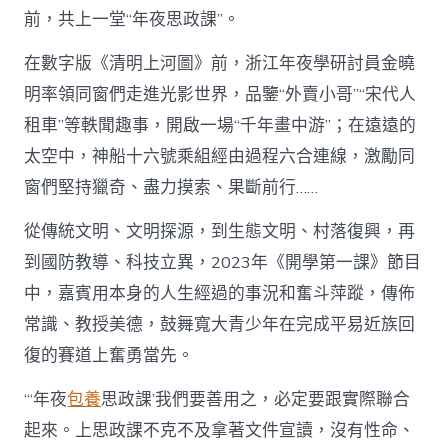
前，共上一堂“年夜思政課”。
在數字版《清明上河圖》前，浙江年夜學研討員金曉
明率領同窗們走進光影世界，品鑒“外賣小哥”“宋代人
租車”等軼聞趣事，開啟一場“千年畫中游”；在遠遠的
太空中，神船十六號乘組經由過程六合連線，激勵同
窗們堅持獵奇、盡力摸索、果斷前行……
從傳統文明、文明探源，到生態文明、村落復興，再
到國防教導、科技立異，2023年《開學第一課》節目
中，嘉賓用本身的人生經過的事況和奮斗萍蹤，傳佈
常識、教授美德，鼓舞寬大青少年在完成平易近族回
復的賽道上奮勇當先。
“‘年夜
包養
思政課’我們要善用之，必定要跟實際聯合
起來。上思政課不克不及拿著文件宣讀，沒有性命、