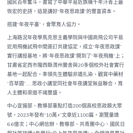
國民百年奮斗，書寫了中華平易近族幾千年汗青上最
恢宏的史詩，這是講好“年夜思政課”的豐富資本。
搭建“年夜平臺”，會聚育人協力。
上海路況年夜學馬克思主義學院與中國商飛公司平易
近用飛機試飛中間簽訂共建協定，成立“年夜思政課”
實行講授基地，將“年夜思政課”開到了“年夜飛機”上；
甘肅省定西市隴西縣渭州黌舍與20多個校外社會實行
基地一起配合，率領先生體驗非遺扎染、觀賞中藥材
“百草園”……思政小講堂同社會年夜講堂無益聯合，育
人主體和渠道不竭豐盛。
中心宣揚部、教導部重點打造200個高校思政類大眾
號，2023年發布“10萬+”文章近1100篇，瀏覽量達
6.6億次；中心網信辦、教導部、共青團中心、國民日