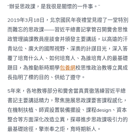
重
“辦妥思政課，是我很是關懷的一件事。”
托
辦
2019年3月18日，北京國民年夜禮堂見證了一堂特別
妥
黌
而難忘的思政課——習近平總書記掌管召開黌舍思惟
舍
政管理論課教員座談會并頒發主要講話，以高遠的汗
思
惟
青站位、廣大的國際視野、深奧的計謀目光，深入答
政
管
覆了培育什么人、如何培育人、為誰培育人的最基礎
理
題目，為推動新時期學
包養網
校思惟政治教導立異成
論
課
長指明了標的目的、供給了遵守。
_
查
5年來，各地教導部分和黌舍當真貫徹落練習近平總
包
書記主要講話精力，聚焦施展思政課要害課程感化，
養
中
在機制扶植、師資設置裝備擺設、課程design、資本
國
網〉
整合等方面深化改造立異，探尋進步思政課吸引力的
中
最基礎途徑，擎崇奉之炬，育時期新人。