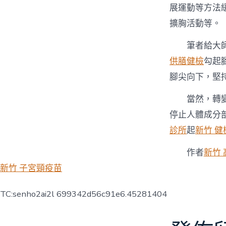
展運動等方法
擴胸活動等。
筆者給大
供膳健檢
勾起
腳尖向下，堅
當然，轉
停止人體成分
診所
起
新竹 健
作者
新竹
新竹 子宮頸疫苗
TC:senho2ai2l 699342d56c91e6.45281404