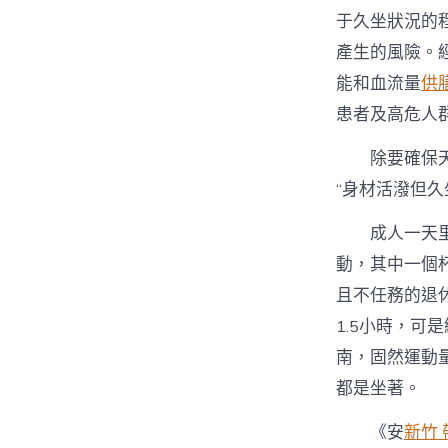
于久坐狀況的
產生的風險。
能和血流量
供
患者及高危人
除要確保
“身材活潑但久
成人一天
動，其中一個
且不任務的退
1.5小時，可
南，固然運動
都是坐著。
《安
新竹