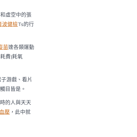
豪和虛空中的張
音波健檢
Ts的行
疫苗
達各類運動
耗費(耗氧
電子游戲、看片
”觸目皆是。
小時的人與天天
高血壓
，此中就