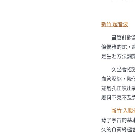
新竹 超音波
盡管針對
條優雅的蛇，
是生涯方法調
久坐會招
血管壓縮，降
蒸氣孔正噴出
廢料不克不及
新竹 入職
背了宇宙的基
久的負荷終極