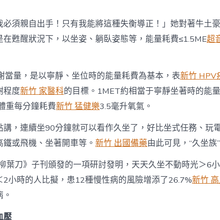
害？
謎
森
我必須親自出手！只有我能將這種失衡導正！」她對著牛土
和
在甦醒狀況下，以坐姿、躺臥姿態等，能量耗費≤1.5ME
超
診
所
家
醫
代謝當量，是以寧靜、坐位時的能量耗費為基本，表
新竹 HPV
科
底
謝程度
新竹 家醫科
的目標。1MET約相當于寧靜坐著時的能量
看
克體重每分鐘耗費
新竹 猛健樂
3.5毫升氧氣。
這
里〉
點講，連續坐90分鐘就可以看作久坐了，好比坐式任務、玩
中
高鐵或飛機、坐著開車等。
新竹 出國備藥
由此可見，“久坐族
年《柳葉刀》子刊頒發的一項研討發明，天天久坐不動時光＞6
2小時的人比擬，患12種慢性病的風險增添了26.7%
新竹 
病。
血壓