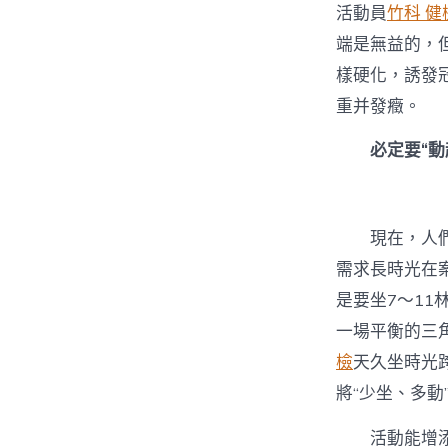
活動員
竹科 健
端是無益的，
樣硬化，誘發
重并發癥。
必定要“動
現在，人
需求長時光在
是要坐7～1
一場平衡的三角
檢
天久坐時光
將“少坐、多
活動能增