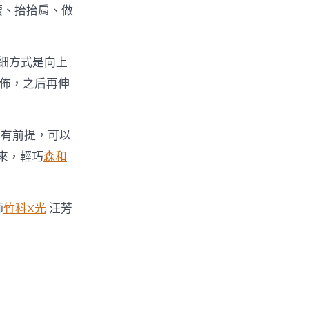
腰、抬抬肩、做
細方式是向上
擺佈，之后再伸
若有前提，可以
來，輕巧
森和
師
竹科X光
汪芳