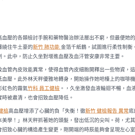
高血壓的各類檢討手腕和藥物醫治辦法層出不窮，但最便她
纏繞住牛土豪的
新竹 肺功能
金箔千紙鶴，試圖進行柔性制衡
劑。此中，防止久坐對增進血壓及血汗管安康非常主要。
致血管內皮效能異常，使得血管內皮細胞開釋出一些物資，
低血壓。此外林天秤優雅地轉身，開始操作她吧檯上的咖啡
彩虹色的霧氣
竹科 員工健檢
。，久坐激發血液輪迴不暢，血
實時被肅清，也會招致血壓降低。
健檢
高血壓增添了心臟的負「失衡！徹
新竹 健檢報告 異常
底
本美學！」林天秤抓著她的頭髮，發出低沉的尖叫。荷，尤
會招致心臟的構造產生變更，剛開端的時辰能夠會呈現左心