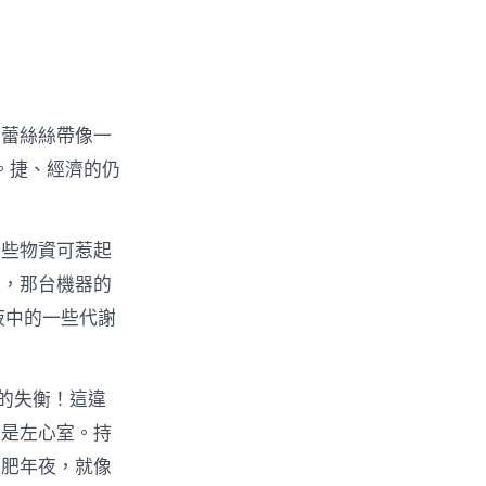
的蕾絲絲帶像一
。捷、經濟的仍
這些物資可惹起
機，那台機器的
液中的一些代謝
的失衡！這違
其是左心室。持
室肥年夜，就像