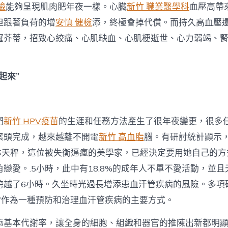
檢
能夠呈現肌肉肥年夜一樣。心臟
新竹 職業醫學科
血壓高帶
但跟著負荷的增
安慎 健檢
添，終極會掉代償。而持久高血壓
冠芥蒂，招致心絞痛、心肌缺血、心肌梗逝世、心力弱竭、
起來”
們
新竹 HPV疫苗
的生涯和任務方法產生了很年夜變更，很多
案頭完成，越來越離不開電
新竹 高血脂
腦。有研討統計顯示
1林天秤，這位被失衡逼瘋的美學家，已經決定要用她自己的
戀愛。.5小時，此中有18.8%的成年人不單不愛活動，並且
跨越了6小時。久坐時光過長增添患血汗管疾病的風險。多項
動”作為一種預防和治理血汗管疾病的主要方式。
添基本代謝率，讓全身的細胞、組織和器官的推陳出新都明