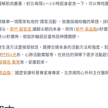
緩解肌肉嚴重，好比每隔1～2小時起身歇息一下，可以彎哈
師推舉一項簡潔有用的“踝泵活動”，就像踩縫紉機的舉措。詳
腳尖，
新竹 超音波
讓腳尖朝向本身，保持1
新竹 高血脂
0秒
持10秒擺佈，就如許輪迴反復地屈伸踝關節。
變生涯方法要按部就班，選擇合適本身的活動方法和強度。
剖
竹科X光
析、心肺活動實驗等，在迷信的領導下逐步活動起
檢報告 異常
來，安康起來。
 高血脂
：國度安康科普專家庫專家、北京病院心外科主任醫