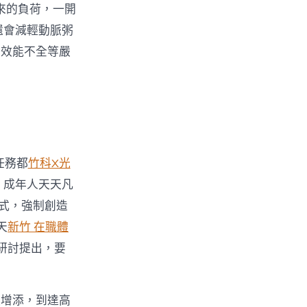
來的負荷，一開
還會減輕動脈粥
腎效能不全等嚴
任務都
竹科X光
，成年人天天凡
方式，強制創造
天
新竹 在職體
研討提出，要
顯增添，到達高