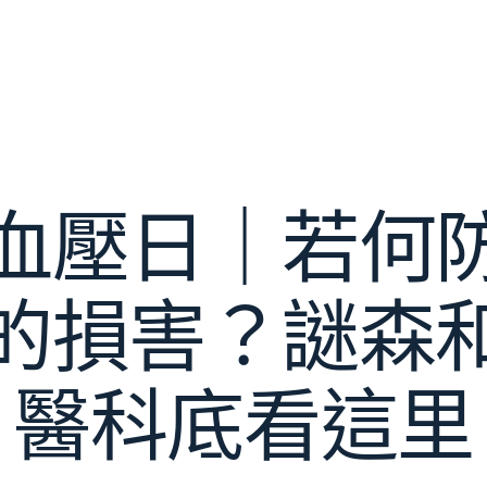
血壓日｜若何
的損害？謎森
醫科底看這里