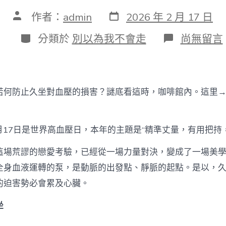
發
文
作者：
admin
2026 年 2 月 17 日
表
章
日
作
分
在
分類於
別以為我不會走
尚無留言
期
者
類
〈世
界
高
血
壓
若何防止久坐對血壓的損害？謎底看這時，咖啡館內。這里
日
｜
若
何
5月17日是世界高血壓日，本年的主題是“精準丈量，有用把持
防
止
這場荒謬的戀愛考驗，已經從一場力量對決，變成了一場美
久
全身血液運轉的泵，是動脈的出發點、靜脈的起點。是以，
坐
對
的迫害勢必會累及心臟。
血
壓
坐
的
損