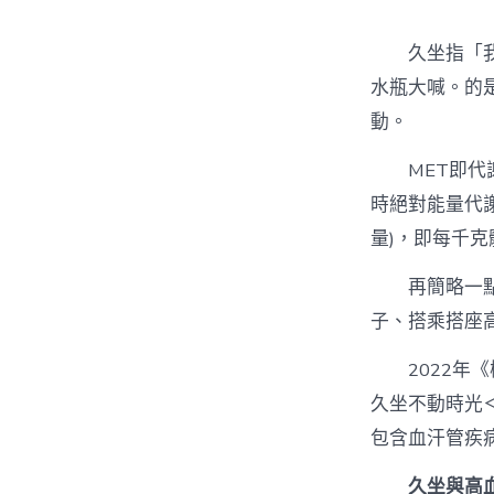
久坐指「
水瓶大喊。的是
動。
MET即
時絕對能量代
量)，即每千
再簡略一
子、搭乘搭座
2022
久坐不動時光＜
包含血汗管疾
久坐與高