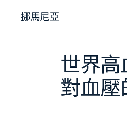
跳
至
挪馬尼亞
主
要
內
容
世界高
對血壓