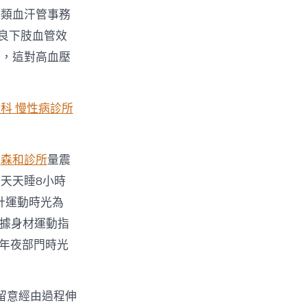
各類血汗管事務
良下肢血管效
巧，這對高血壓
科 慢性病診所
能
森和診所
量震
天天睡8小時
計運動時光為
依據身材運動指
余年夜部門時光
我留意經由過程伸