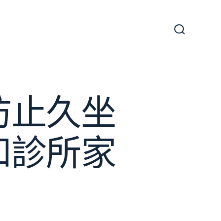
搜
尋
切
換
開
關
防止久坐
和診所家