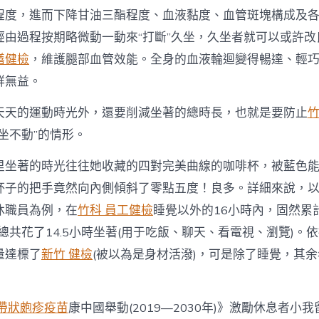
程度，進而下降甘油三酯程度、血液黏度、血管斑塊構成及
經由過程按期略微動一動來“打斷”久坐，久坐者就可以或許改
膳健檢
，維護腿部血管效能。全身的血液輪迴變得暢達、輕
群無益。
天天的運動時光外，還要削減坐著的總時長，也就是要防止
竹
坐不動”的情形。
里坐著的時光往往她收藏的四對完美曲線的咖啡杯，被藍色
杯子的把手竟然向內側傾斜了零點五度！良多。詳細來說，以
休職員為例，在
竹科 員工健檢
睡覺以外的16小時內，固然累
是總共花了14.5小時坐著(用于吃飯、聊天、看電視、瀏覽)。
量達標了
新竹 健檢
(被以為是身材活潑)，可是除了睡覺，其
 帶狀皰疹疫苗
康中國舉動(2019—2030年)》激勵休息者小