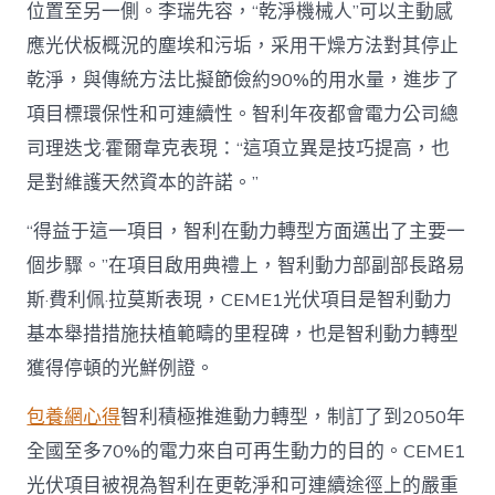
位置至另一側。李瑞先容，“乾淨機械人”可以主動感
應光伏板概況的塵埃和污垢，采用干燥方法對其停止
乾淨，與傳統方法比擬節儉約90%的用水量，進步了
項目標環保性和可連續性。智利年夜都會電力公司總
司理迭戈·霍爾韋克表現：“這項立異是技巧提高，也
是對維護天然資本的許諾。”
“得益于這一項目，智利在動力轉型方面邁出了主要一
個步驟。”在項目啟用典禮上，智利動力部副部長路易
斯·費利佩·拉莫斯表現，CEME1光伏項目是智利動力
基本舉措措施扶植範疇的里程碑，也是智利動力轉型
獲得停頓的光鮮例證。
包養網心得
智利積極推進動力轉型，制訂了到2050年
全國至多70%的電力來自可再生動力的目的。CEME1
光伏項目被視為智利在更乾淨和可連續途徑上的嚴重