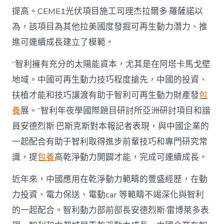
提高。CEME1光伏項目施工司理杰拉爾多·羅薩諾以
為，該項目為其他拉美國度發掘可再生動力潛力、推
進可連續成長建立了模範。
“智利擁有充分的太陽能資本，尤其是在阿塔卡馬戈壁
地域。中國可再生動力技巧程度搶先，中國的投資、
扶植才能和技巧讓渡有助于智利可再生動力財產發
包
養
展。”智利年夜學國際題目研討所亞洲研討項目和諧
員安德烈斯·巴斯克斯對本報記者表現，與中國企業的
一起配合有助于智利取得進步前輩技巧和專門研究常
識，提
包養
高乾淨動力開闢才能，完成可連續成長。
近年來，中國應用在乾淨動力範疇的豐盛經歷，在動
力投資、電力保送、電動car 等範疇不竭深化與智利
的一起配合。智利動力部前部長安德烈斯·雷博萊多表