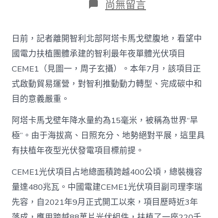
在
尚無留言
〈中
企
承
日前，記者離開智利北部阿塔卡馬戈壁腹地，看望中
建
光
國電力扶植團體承建的智利最年夜單體光伏項目
伏
CEME1（見圖一，周子玄攝）。本年7月，該項目正
項
目
式啟動貿易運營，對智利推動動力轉型、完成碳中和
助
目的意義嚴重。
力
智
利
阿塔卡馬戈壁年降水量約為15毫米，被稱為世界“旱
動
極”。由于海拔高、日照充分、地勢絕對平展，這里具
力
轉
有扶植年夜型光伏發電項目標前提。
型
_
CEME1光伏項目占地總面積跨越400公頃，總裝機容
中
量達480兆瓦。中國電建CEME1光伏項目副司理李瑞
查
包
先容，自2021年9月正式開工以來，項目歷時近3年
養
落成，應用跨越88萬片光伏組件，扶植了一座220千