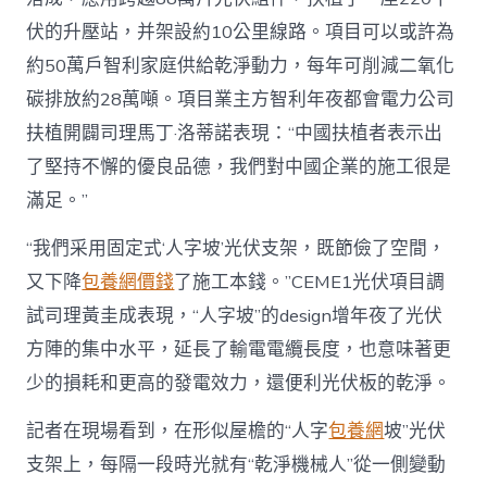
網
心
伏的升壓站，并架設約10公里線路。項目可以或許為
得
國
約50萬戶智利家庭供給乾淨動力，每年可削減二氧化
網〉
碳排放約28萬噸。項目業主方智利年夜都會電力公司
中
扶植開闢司理馬丁·洛蒂諾表現：“中國扶植者表示出
了堅持不懈的優良品德，我們對中國企業的施工很是
滿足。”
“我們采用固定式‘人字坡’光伏支架，既節儉了空間，
又下降
包養網價錢
了施工本錢。”CEME1光伏項目調
試司理黃圭成表現，“人字坡”的design增年夜了光伏
方陣的集中水平，延長了輸電電纜長度，也意味著更
少的損耗和更高的發電效力，還便利光伏板的乾淨。
記者在現場看到，在形似屋檐的“人字
包養網
坡”光伏
支架上，每隔一段時光就有“乾淨機械人”從一側變動