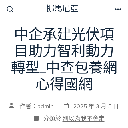
跳
挪馬尼亞
至
搜
選
尋
單
主
切
中企承建光伏項
要
換
開
內
關
目助力智利動力
容
轉型_中查包養網
心得國網
發
文
作者：
admin
2025 年 3 月 5 日
表
章
日
作
分
分類於
別以為我不會走
期
者
類