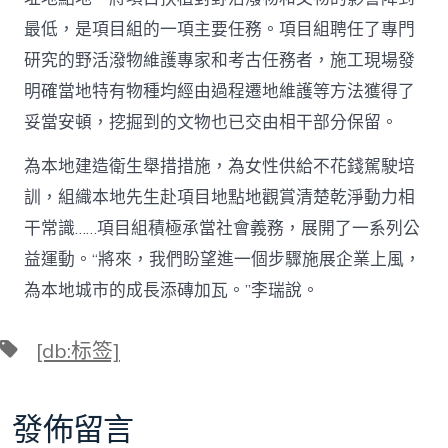
最低，是項目組的一項主要任務。項目組聘任了專門
研究的野活潑物維護專家和考古任務者，施工現場發
明確當地特有物種均經由過程遷地維護等方法獲得了
妥當安頓，挖掘到的文物也已交由相干部分保留。
為本地建造衛生舉措措施，為女性供給不花錢駕駛培
訓，組織本地先生赴項目地點地觀賞清楚乾淨動力相
干常識……項目組積極承當社會義務，展開了一系列公
益運動。“將來，我們盼望進一個步驟施展企業上風，
為本地城市的成長添磚加瓦。”李瑞說。
標
[db:标签]
籤
發佈留言