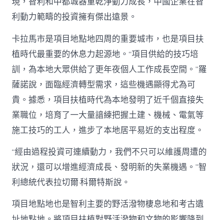
現，智利和中都城器重乾淨動力成長，中國企業在智
利動力範疇的投資擁有傑出遠景。
卡拉馬市是項目地點地四周的重要城市，也是項目扶
植時代最重要的休息力起源地。“項目供給的技巧培
訓，為本地大眾供給了更年夜個人工作成長空間。”羅
薩諾說，面臨經濟轉型需求，這些機遇顯得尤為可
貴。據悉，項目扶植時代為本地發明了近千個直接失
業職位，培育了一大量諳練把握土建、機械、電氣等
施工技巧的工人，進步了本地居平易近的支出程度。
“經由過程投資可連續動力，我們不只可以維護周遭的
狀況，還可以增進經濟成長、發明新的失業機遇。”智
利總統代表拉切爾·科爾特斯說。
項目地點地也是智利主要的野活潑物棲息地和考古遺
址地點地。將項目扶植對野活潑物和文物的影響降到