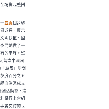
次
全場響起熱鬧
進一
包養
個步驟
向優成長，展示
態文明扶植、國
年夜局她做了一
未有的平靜。堅
大留念中國國
的「霸氣」瞬間
養
灰度百分之五
西躲自治區成立
全國活動會，進
勝利舉行上合組
為事變交錯的世