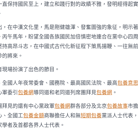
一直保持國民至上，建立和踐行對的政績不雅，發明經得起
。
出，在中漢文化里，馬是剛健雄渾、發奮圖強的象征，明示
。丙午馬年，盼望全國各族國民加倍慎密地連合在黨中心四
堅持高昂斗志，在中國式古代化新征程下策馬揚鞭、一往無
妙的將來。
者現場扮演了出色的節目。
、全國人年夜常委會、國務院、最高國民法院、最高
包養意
心軍委引
包養網
導同道和老同道列席團拜見
包養網
。
團拜見的還有中心黨政軍
包養網
群各部分及北京
包養故事
市
心、全國工
包養金額
商聯擔任人和無
短期包養
黨派人士代表
家學者及首都各界人士代表。