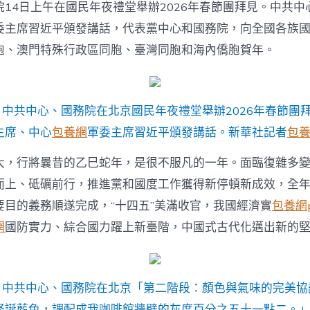
價
14日上午在國民年夜禮堂舉辦2026年春節團拜見。中共中
格
委主席習近平頒發講話，代表黨中心和國務院，向全國各族
講
話〉
胞、澳門特殊行政區同胞、臺灣同胞和海內僑胞賀年。
中
日，中共中心、國務院在北京國民年夜禮堂舉辦2026年春節團
主席、中心
包養網
軍委主席習近平頒發講話。新華社記者
包
大，行將曩昔的乙巳蛇年，是很不服凡的一年。面臨復雜多
而上、砥礪前行，推進黨和國度工作獲得新停頓新成效，全
要目的義務順遂完成，“十四五”美滿收官，我國經濟實
包養網p
網
國防實力、綜合國力躍上新臺階，中國式古代化邁出新的
日，中共中心、國務院在北京「第二階段：顏色與氣味的完美協
怪誕藍色，調配成我咖啡館牆壁的灰度百分之五十一點二。