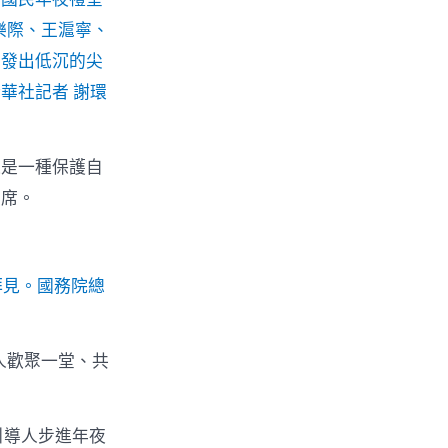
樂際、王滬寧、
，發出低沉的尖
華社記者 謝環
這是一種保護自
列席。
拜見。國務院總
人歡聚一堂、共
引導人步進年夜