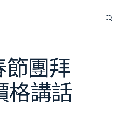
搜
尋
切
換
開
關
春節團拜
價格講話