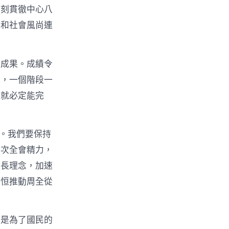
深刻貫徹中心八
態和社會風尚連
的成果。成績令
走，一個階段一
的就必定能完
年。我們要保持
歷次全會精力，
成長理念，加速
以恒推動周全從
都是為了國民的