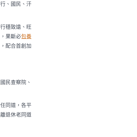
實行、國民、汗
著行穩致遠、旺
周，果斷必
包養
前，配合首創加
思
國民查察院、
擔任同道，各平
，離退休老同道