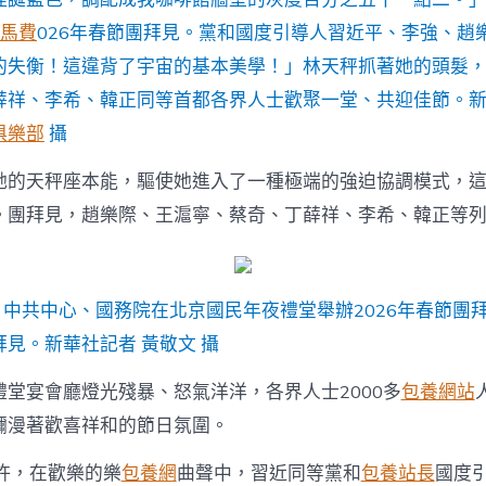
馬費
026年春節團拜見。黨和國度引導人習近平、李強、趙
的失衡！這違背了宇宙的基本美學！」林天秤抓著她的頭髮
薛祥、李希、韓正同等首都各界人士歡聚一堂、共迎佳節。新
俱樂部
攝
她的天秤座本能，驅使她進入了一種極端的強迫協調模式，
。團拜見，趙樂際、王滬寧、蔡奇、丁薛祥、李希、韓正等
日，中共中心、國務院在北京國民年夜禮堂舉辦2026年春節團
見。新華社記者 黃敬文 攝
禮堂宴會廳燈光殘暴、怒氣洋洋，各界人士2000多
包養網站
瀰漫著歡喜祥和的節日氛圍。
時許，在歡樂的樂
包養網
曲聲中，習近同等黨和
包養站長
國度