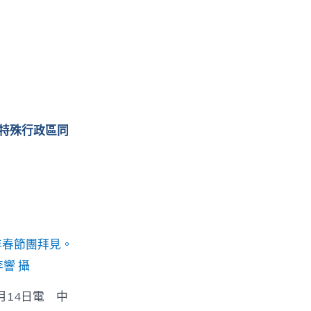
特殊行政區同
年春節團拜見。
響 攝
月14日電 中