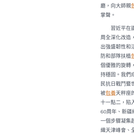
廳，向大師親
掌聲。
習近平在
周全深化改造
出強盛韌性和
防和部隊扶植
個優雅的旋轉
持穩固。我們
民抗日戰鬥暨
被
包養
天秤座
十一點二，陷
60周年、新
一個步驟凝集
織天津峰會、