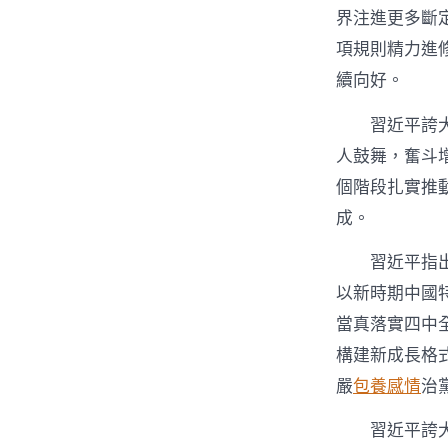
界注進更多斷
項規則精力進
續向好。
習近平誇
人鼓舞，奮斗
個階段扎實推
成。
習近平指出
以新時期中國
當真落實四中
構建新成長格
嚴
包養感情
治
習近平誇