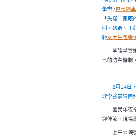
舉辦2
包養網車
「失衡！徹底
叫。蔡奇、丁
馳
女大生包養
李強掌管
己的防禦機制
2月14
理李強掌管團拜
國民年夜
迎佳節，現場
上午10