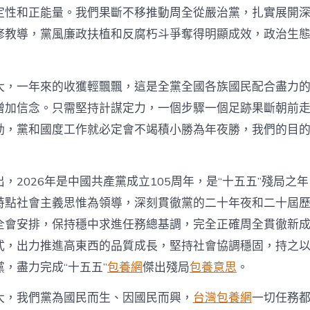
定性和正能量。我們果斷不移推動周全從嚴治黨，扎實展開
修教導，黨風廉政扶植和反腐朽斗爭奪得明顯成效，政治生
大，一年來的收獲輕飄飄，這是全黨全國各族國民配合盡力
增加信念。只需堅持計謀定力，一個步驟一個足跡果斷朝前
動，黨和國度工作就必定會不竭積小勝為年夜勝，我們的目
，2026年是中國共產黨成立105周年，是“十五五”殘局之
特點社會主義思惟為領導，深刻貫徹黨的二十年夜和二十屆
全會安排，保持穩中求進任務總基調，完全正確周全貫徹新
式，出力推進高東西的品質成長，堅持社會協調穩固，持之
黨，盡力完成“十五五”
包養網
傑出殘局
包養意思
。
大，我們黨為國民而生、因國民而興，
台灣包養網
一切任務