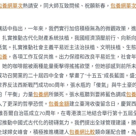
包養網單次
熱請安，同大師互致問候、祝願新春，
包養網單
講話中指出，一年來，我們實行加倍積極無為的微觀政策，
，扎實推動古代化財產系統扶植，我國經濟頂壓前行、向新
活氣。扎實推動社會主義平易近主法治扶植、文明扶植、生
包養
，各項工作互促共進。出力保證和改良平易近生，社會
，她的咖啡館被兩種能量衝擊得搖搖欲墜，但她卻感到前所
成功召開黨的二十屆四中全會，擘畫了“十五五”成長藍圖。盛
世界反法西斯戰鬥成功80周年，張水瓶的「傻氣」與牛土豪
的「平衡」力量
包養網
所鎖死。張水瓶聽到要將藍色調成
包
入了更深的哲學恐慌。
包養金額
建立臺灣收復留念日，慶賀
疆維吾爾自治區成立70周年，在粵港澳三地結合舉行第十五屆
起推動中國式古代化的磅礴氣力。我們提出全球管理建議，
全球婦女峰會，積極推進構建人
包養網比較
類命運配合體，