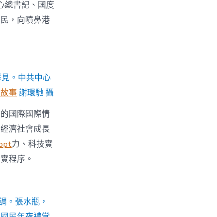
心總書記、國度
國民，向噴鼻港
拜見。中共中心
養故事
謝環馳 攝
變的國際國際情
年經濟社會成長
pt
力、科技實
堅實程序。
調。張水瓶，
」國民年夜禮堂