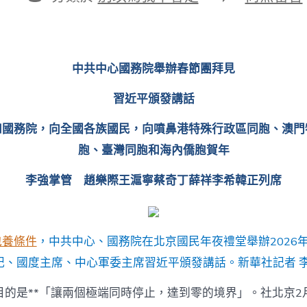
期
者
類
〈中
共
中
心
國
中共中心國務院舉辦春節團拜見
務
院
習近平頒發講話
舉
辦
和國務院，向全國各族國民，向噴鼻港特殊行政區同胞、澳門
春
節
胞、臺灣同胞和海內僑胞賀年
團
拜
李強掌管 趙樂際王滬寧蔡奇丁薛祥李希韓正列席
見
習
近
平
頒
包養條件
，中共中心、國務院在北京國民年夜禮堂舉辦2026
發
記、國度主席、中心軍委主席習近平頒發講話。新華社記者 李
專
包
目的是**「讓兩個極端同時停止，達到零的境界」。社北京2
養