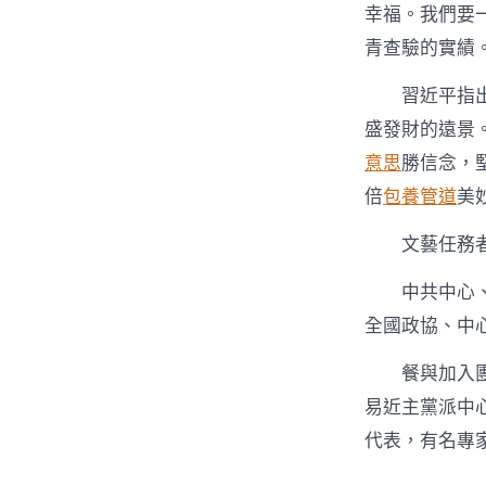
幸福。我們要
青查驗的實績
習近平指
盛發財的遠景
意思
勝信念，
倍
包養管道
美
文藝任務
中共中心
全國政協、中
餐與加入
易近主黨派中
代表，有名專