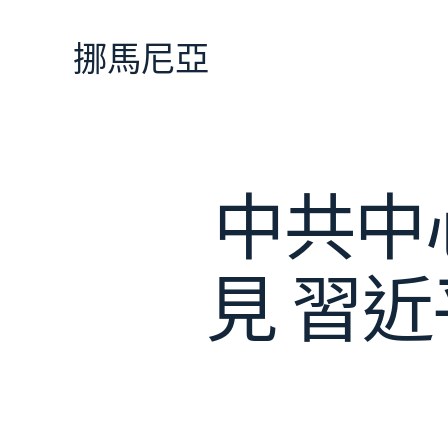
跳
至
挪馬尼亞
主
要
內
容
中共中
見 習