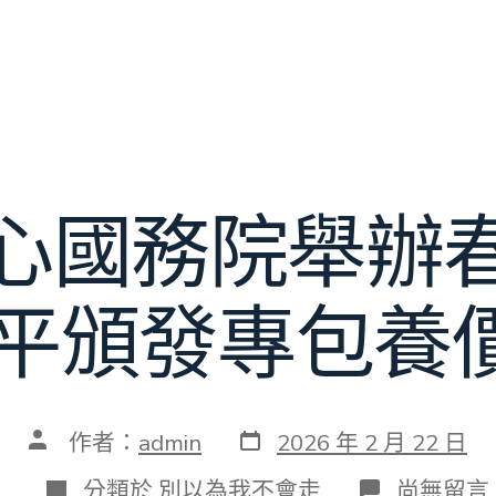
心國務院舉辦
近平頒發專包養
發
文
作者：
admin
2026 年 2 月 22 日
表
章
日
作
分
在
分類於
別以為我不會走
尚無留言