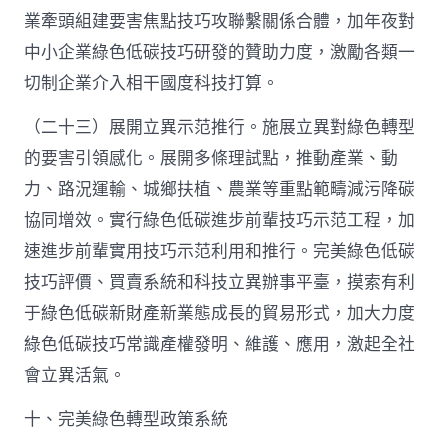
業牽頭組建要害焦點技巧攻聯繫關係合體，加年夜對
中小企業綠色低碳技巧研發的贊助力度，激勵各類一
切制企業介入相干國度科技打算。
（二十三）展開立異示范推行。施展立異對綠色轉型
的要害引領感化。展開多條理試點，推動產業、動
力、路況運輸、城鄉扶植、農業等重點範疇減污降碳
協同增效。實行綠色低碳進步前輩技巧示范工程，加
速進步前輩實用技巧示范利用和推行。完美綠色低碳
技巧評價、買賣系統和科技立異辦事平臺，摸索有利
于綠色低碳新財產新業態成長的貿易形式，加大力度
綠色低碳技巧常識產權發明、維護、應用，激起全社
會立異活氣。
十、完美綠色轉型政策系統