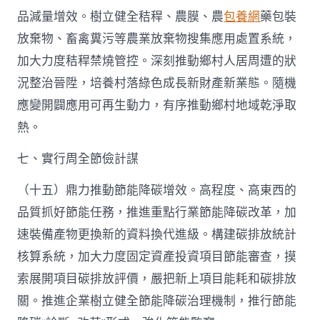
品減量增效。樹立健全秸稈、農膜、農
包養網
藥包裝
放棄物、畜禽糞污等農業放棄物搜集應用處置系統，
加大力度秸稈禁燒管控。深刻推動鄉村人居周遭的狀
況整治晉陞，培養村落綠色成長新財產新業態。隨機
應變開闢應用可再生動力，有序推動鄉村地域乾淨取
熱。
七、實行周全節儉計謀
（十五）鼎力推動節能降碳增效。高程度、高東西的
品質抓好節能任務，推進重點行業節能降碳改革，加
速裝備產物更換新的資料換代進級。構建碳排放統計
核算系統，加大力度固定資產投資項目節能審查，摸
索展開項目碳排放評價，嚴把新上項目能耗和碳排放
關。推進企業樹立健全節能降碳治理機制，推行節能