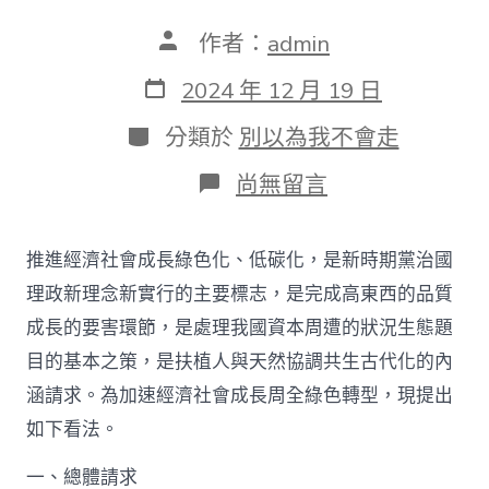
文
作者：
admin
章
作
發
2024 年 12 月 19 日
者
表
日
分
分類於
別以為我不會走
期
類
在
尚無留言
〈中
共
中
推進經濟社會成長綠色化、低碳化，是新時期黨治國
甜
心
理政新理念新實行的主要標志，是完成高東西的品質
寶
成長的要害環節，是處理我國資本周遭的狀況生態題
物
查
目的基本之策，是扶植人與天然協調共生古代化的內
包
涵請求。為加速經濟社會成長周全綠色轉型，現提出
養
網
如下看法。
央
國
一、總體請求
務