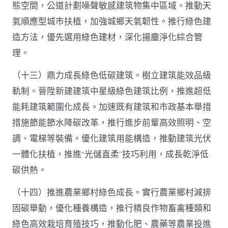
態空間，公道計劃噪聲敏感建筑物集中區域。推動天
氣順應型城市扶植，加強城鄉天氣韌性。推行綠色建
造方法，優先選用綠色建材，深化揚塵淨化綜合管
理。
（十三）鼎力成長綠色低碳建筑。樹立建筑能效品級
軌制。晉陞新建建筑中星級綠色建筑比例，推進超低
能耗建筑範圍化成長。加速既有建筑和市政基本舉措
措施節能節水降碳改革，推行進步前輩高效照明、空
調、電梯等裝備。優化建筑用能構造，推動建筑光伏
一體化扶植，推進“光儲直柔”技巧利用，成長乾淨低
碳供熱。
（十四）推進農業鄉村綠色成長。實行農業鄉村減排
固碳舉動，優化種養構造，推行精良作物畜禽種類和
綠色高效栽培育殖技巧，推動化肥、農藥等農業投進