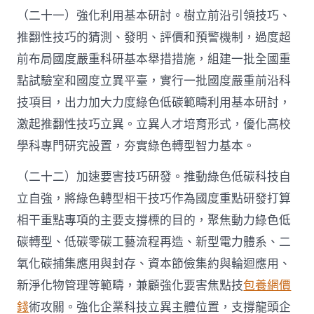
（二十一）強化利用基本研討。樹立前沿引領技巧、
推翻性技巧的猜測、發明、評價和預警機制，過度超
前布局國度嚴重科研基本舉措措施，組建一批全國重
點試驗室和國度立異平臺，實行一批國度嚴重前沿科
技項目，出力加大力度綠色低碳範疇利用基本研討，
激起推翻性技巧立異。立異人才培育形式，優化高校
學科專門研究設置，夯實綠色轉型智力基本。
（二十二）加速要害技巧研發。推動綠色低碳科技自
立自強，將綠色轉型相干技巧作為國度重點研發打算
相干重點專項的主要支撐標的目的，聚焦動力綠色低
碳轉型、低碳零碳工藝流程再造、新型電力體系、二
氧化碳捕集應用與封存、資本節儉集約與輪迴應用、
新淨化物管理等範疇，兼顧強化要害焦點技
包養網價
錢
術攻關。強化企業科技立異主體位置，支撐龍頭企