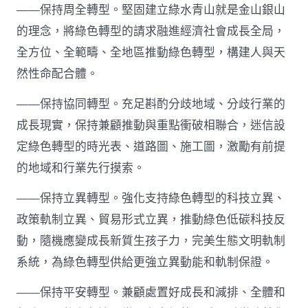
國
——保持周全轉型。堅固建立綠水青山就是金山銀山
網〉
的理念，將綠色轉型的請求融進經濟社會成長全局，
中
全方位、全範疇、全地區推動綠色轉型，構建人與天
然性命配合體。
——保持協同轉型。充足斟酌分歧地域、分歧行業的
成長現實，保持兼顧推動與重點衝破相聯合，迷信設
定綠色轉型的時光表、道路圖、施工圖，激勵有前提
的地域和行業先行摸索。
——保持立異轉型。強化支持綠色轉型的科技立異、
政策軌制立異、貿易形式立異，推動綠色低碳科技反
動，隨機應變成長新質生孩子力，完美生態文明軌制
系統，為綠色轉型供給更強立異動能和軌制保證。
——保持平安轉型。兼顧處置好成長和減排、全體和