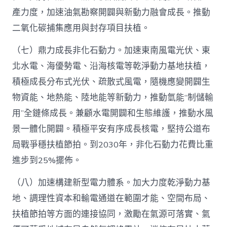
產力度，加速油氣勘察開闢與新動力融會成長。推動
二氧化碳捕集應用與封存項目扶植。
（七）鼎力成長非化石動力。加速東南風電光伏、東
北水電、海優勢電、沿海核電等乾淨動力基地扶植，
積極成長分布式光伏、疏散式風電，隨機應變開闢生
物資能、地熱能、陸地能等新動力，推動氫能“制儲輸
用”全鏈條成長。兼顧水電開闢和生態維護，推動水風
景一體化開闢。積極平安有序成長核電，堅持公道布
局戰爭穩扶植節拍。到2030年，非化石動力花費比重
進步到25%擺佈。
（八）加速構建新型電力體系。加大力度乾淨動力基
地、調理性資本和輸電通道在範圍才能、空間布局、
扶植節拍等方面的連接協同，激勵在氣源可落實、氣