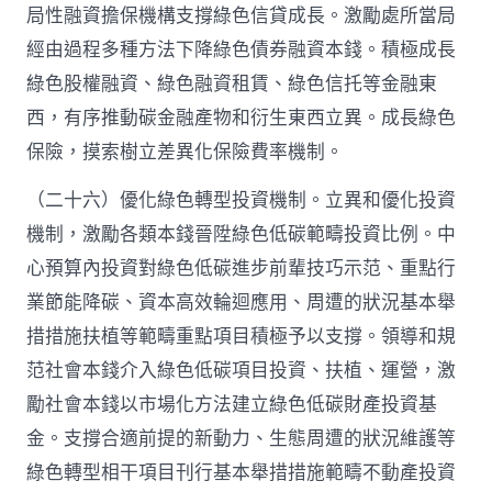
局性融資擔保機構支撐綠色信貸成長。激勵處所當局
經由過程多種方法下降綠色債券融資本錢。積極成長
綠色股權融資、綠色融資租賃、綠色信托等金融東
西，有序推動碳金融產物和衍生東西立異。成長綠色
保險，摸索樹立差異化保險費率機制。
（二十六）優化綠色轉型投資機制。立異和優化投資
機制，激勵各類本錢晉陞綠色低碳範疇投資比例。中
心預算內投資對綠色低碳進步前輩技巧示范、重點行
業節能降碳、資本高效輪迴應用、周遭的狀況基本舉
措措施扶植等範疇重點項目積極予以支撐。領導和規
范社會本錢介入綠色低碳項目投資、扶植、運營，激
勵社會本錢以市場化方法建立綠色低碳財產投資基
金。支撐合適前提的新動力、生態周遭的狀況維護等
綠色轉型相干項目刊行基本舉措措施範疇不動產投資