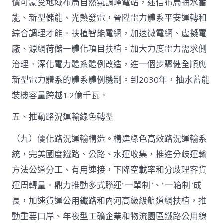
價可蒙受地域布局自然氣調峰電站，迷信布局抽水蓄
能、新型儲能、光熱發電，晉陞電力體系平安運轉和
綜合調理才能。扶植智能電網，加速微電網、虛擬電
廠、源網荷儲一體化項目扶植。加大力度電力需求側
治理。深化電力體系體例改造，進一個步驟健全順應
新型電力體系的體系體例機制。到2030年，抽水蓄能
裝機容量跨越1.2億千瓦。
五、推動路況運輸綠色轉型
（九）優化路況運輸構造。構建綠色高效路況運輸系
統，完美國度鐵路、公路、水運收集，推進分歧運輸
方法公道分工、有用連接，下降空載率和分歧理客貨
運周轉量。鼎力推動多式聯運“一單制”、“一箱制”成
長，加速貨運公用鐵路和內河高級級航道網扶植，推
動重要口岸、年夜型工礦企業和物流園區鐵路公用線