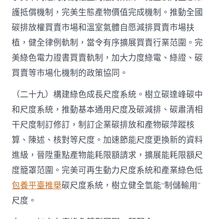
護抵償機制，完美生態產物價值完成機制。推動全國
碳排放權買賣市場和溫室氣體自愿減排買賣市場扶
植，健全律例軌制，當令有序擴展買賣行業范圍。完
美綠色電力證書買賣軌制，加大力度綠電、綠證、碳
買賣等市場化機制的政策協同。
（二十九）構建綠色成長尺度系統。樹立碳達峰碳中
和尺度系統，推動基本通用尺度及碳減排、碳肅清相
干尺度制訂修訂，制訂企業碳排放和產物碳萍蹤核
算、陳述、核對等尺度。加速節能尺度更換新的資料
進級，晉陞重點產物能耗限額請求，擴展能耗限額尺
度籠罩范圍。完美可再生動力尺度系統和產業綠色低
包養平臺推舉
碳尺度系統，樹立健全氫能“制儲輸用”
尺度。