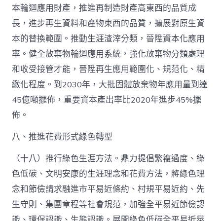
本輪迴應用財產，推進再制造財產高東西的品質成
長，進步再生資料和產物東西的品質，擴展對原生資
本的替換範圍。推動生涯渣滓分類，晉陞資本化應用
率。健全放棄物輪迴應用系統，強化放棄物分類處理
和收受接管才能，晉陞再生應用範圍化、規范化、精
緻化程度。到2030年，大批固體放棄物年應用量到達
45億噸擺佈，重要資本產出率比2020年進步45%擺
佈。
八、推進花費形式綠色轉型
（十八）推行綠色生涯方法。鼎力提倡繁複過度、綠
色低碳、文明安康的生涯理念和花費方法，將綠色理
念和節儉請求融進市平易近條約、村規平易近約、先
生守則、集團章程等社會規范，加強全平易近節儉認
識、環保認識、生態認識。展開綠色低碳全平易近舉