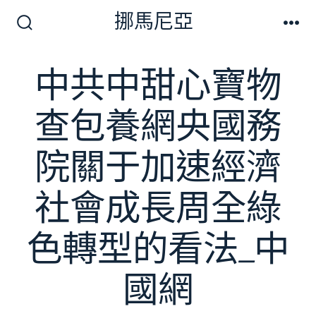
跳
挪馬尼亞
至
搜
選
尋
單
主
切
中共中甜心寶物
要
換
開
內
關
查包養網央國務
容
院關于加速經濟
社會成長周全綠
色轉型的看法_中
國網