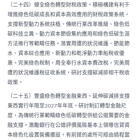
（二十四）健全綠色轉型財稅政策。積極構建有利于
增進綠色低碳成長和資本高效應用的財稅政策系統，
支撐新型動力系統扶植、傳統行業改革進級、綠色低
碳科技立異、動力資本節儉集約應用和綠色低碳生涯
方法推行等範疇任務。落實周遭的狀況維護、節能節
水、資本綜合應用、新動力和乾淨動力車船稅收優
惠。完美綠色稅制，周全奉行水資本費改稅，完美周
遭的狀況維護稅征收系統，研討支撐碳減排相干稅收
政策。
（二十五）豐盛綠色轉型金融東西。延伸碳減排支撐
東西實行年限至2027年年底。研討制訂轉型金融尺
度，為傳統行業範疇綠色低碳轉型供給公道需要的金
融支撐。激勵銀行在公道評價風險基本上領導信貸資
本綠色化設置裝備擺設，有前提的處所可經由過程當