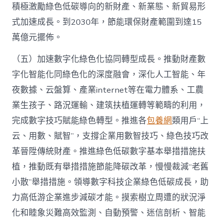
積極激勵綠色低碳導向的新財產、新業態、新貿易形
式加速成長。到2030年，節能環保財產範圍到達15
萬億元擺佈。
（五）加速數字化綠色化協同轉型成長。推動財產數
字化智能化同綠色化的深度融會，深化人工智能、年
夜數據、云盤算、產業internet等在電力體系、工農
業生孩子、路況運輸、建筑扶植運轉等範疇的利用，
完成數字技巧賦能綠色轉型。推進各
包養網
類用戶“上
云、用數、賦智”，支撐企業用數智技巧、綠色技巧改
革晉陞傳統財產。推進綠色低碳數字基本舉措措施扶
植，推動既有舉措措施節能降碳改革，慢慢裁減“老舊
小散”舉措措施。領導數字科技企業綠色低碳成長，助
力高低游企業進步減碳才能。摸索樹立周遭的狀況淨
化和睦象災難高效監測、自動預警、迷信剖析、智能