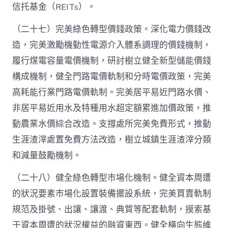
信托基金（REITs）。
（二十七）完美綠色轉型價錢政策。深化電力價錢改
造，完美激勵機動性電源介入體系調理的價錢機制，
履行煤電容量電價機制，研討樹立健全新型儲能價錢
構成機制，健全門路電價軌制和分時電價政策，完美
高耗能行業門路電價軌制。完美居平易近門路水價、
非居平易近用水及特種用水超定額累進加價政策，推
動農業水價綜合改造。支撐處所完美免費形式，推動
生涯渣滓處置免費方法改造，樹立城鎮生涯渣滓分類
和減量鼓勵機制。
（二十八）健全綠色轉型市場化機制。健全資本周遭
的狀況要素市場化設置裝備擺設系統，完美買賣軌制
規范及掛號、出讓、讓渡、典質等配套軌制，摸索基
于資本周遭的狀況權益的融資東西。健全橫向生態維