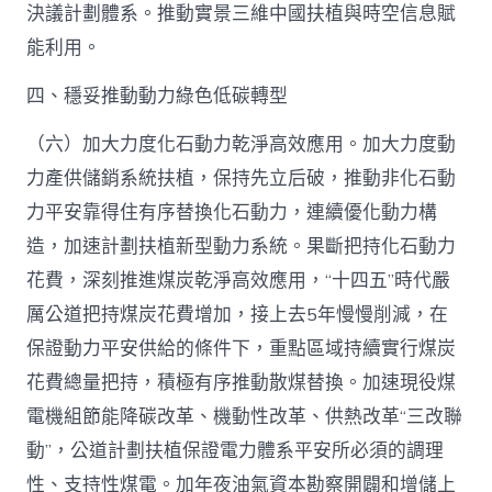
決議計劃體系。推動實景三維中國扶植與時空信息賦
能利用。
四、穩妥推動動力綠色低碳轉型
（六）加大力度化石動力乾淨高效應用。加大力度動
力產供儲銷系統扶植，保持先立后破，推動非化石動
力平安靠得住有序替換化石動力，連續優化動力構
造，加速計劃扶植新型動力系統。果斷把持化石動力
花費，深刻推進煤炭乾淨高效應用，“十四五”時代嚴
厲公道把持煤炭花費增加，接上去5年慢慢削減，在
保證動力平安供給的條件下，重點區域持續實行煤炭
花費總量把持，積極有序推動散煤替換。加速現役煤
電機組節能降碳改革、機動性改革、供熱改革“三改聯
動”，公道計劃扶植保證電力體系平安所必須的調理
性、支持性煤電。加年夜油氣資本勘察開闢和增儲上