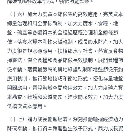
降碳“診斷+改革”形式，強化節能監察。
（十六）加大力度資本節儉集約高效應用。完美資本
總量治理和周全節儉軌制，加大力度水、食糧、地
盤、礦產等各類資本的全經過歷程治理和全鏈條節
儉。落實水資本剛性束縛軌制，成長節水財產，加大
力度很是規水源應用，扶植節水型社會。落實反食物
揮霍法，健全食糧和食品節儉長效機制，展開食糧節
儉舉動。落實最嚴厲的耕地維護軌制和地盤節儉集約
應用軌制，推行節地技巧和節地形式，優化存量地盤
開闢應用，晉陞海域空間應用效力。加大力度礦產資
本勘查、維護和公道開闢，進步開采效力，加大力度
低檔次資本應用。
（十七）鼎力成長輪迴經濟。深刻推動輪迴經濟助力
降碳舉動，推行資本輪迴型生孩子形式，鼎力成長資