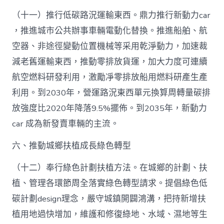
（十一）推行低碳路況運輸東西。鼎力推行新動力car
，推進城市公共辦事車輛電動化替換。推進船舶、航
空器、非途徑變動位置機械等采用乾淨動力，加速裁
減老舊運輸東西，推動零排放貨運，加大力度可連續
航空燃料研發利用，激勵凈零排放船用燃料研產生產
利用。到2030年，營運路況東西單元換算周轉量碳排
放強度比2020年降落9.5%擺佈。到2035年，新動力
car 成為新發賣車輛的主流。
六、推動城鄉扶植成長綠色轉型
（十二）奉行綠色計劃扶植方法。在城鄉的計劃、扶
植、管理各環節周全落實綠色轉型請求。提倡綠色低
碳計劃design理念，嚴守城鎮開闢鴻溝，把持新增扶
植用地過快增加，維護和修復綠地、水域、濕地等生