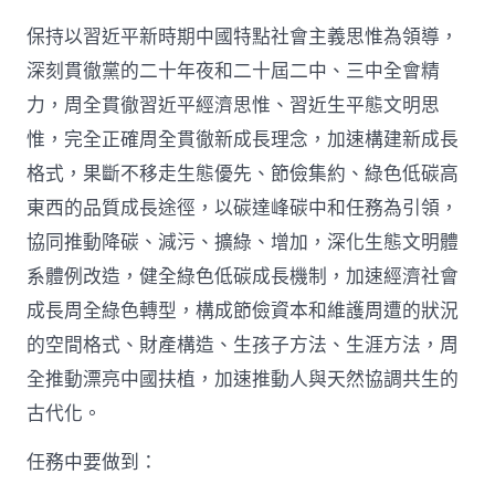
院
保持以習近平新時期中國特點社會主義思惟為領導，
關
于
深刻貫徹黨的二十年夜和二十屆二中、三中全會精
加
力，周全貫徹習近平經濟思惟、習近生平態文明思
速
經
惟，完全正確周全貫徹新成長理念，加速構建新成長
濟
社
格式，果斷不移走生態優先、節儉集約、綠色低碳高
會
東西的品質成長途徑，以碳達峰碳中和任務為引領，
成
長
協同推動降碳、減污、擴綠、增加，深化生態文明體
周
系體例改造，健全綠色低碳成長機制，加速經濟社會
全
綠
成長周全綠色轉型，構成節儉資本和維護周遭的狀況
色
的空間格式、財產構造、生孩子方法、生涯方法，周
轉
型
全推動漂亮中國扶植，加速推動人與天然協調共生的
的
古代化。
看
法
_
任務中要做到：
中