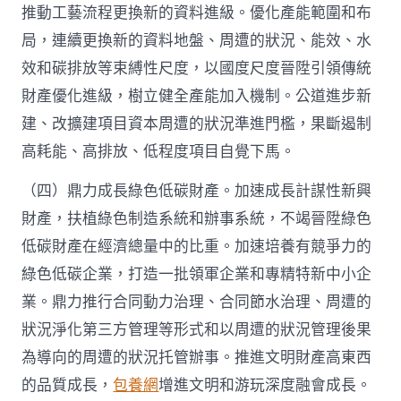
推動工藝流程更換新的資料進級。優化產能範圍和布
局，連續更換新的資料地盤、周遭的狀況、能效、水
效和碳排放等束縛性尺度，以國度尺度晉陞引領傳統
財產優化進級，樹立健全產能加入機制。公道進步新
建、改擴建項目資本周遭的狀況準進門檻，果斷遏制
高耗能、高排放、低程度項目自覺下馬。
（四）鼎力成長綠色低碳財產。加速成長計謀性新興
財產，扶植綠色制造系統和辦事系統，不竭晉陞綠色
低碳財產在經濟總量中的比重。加速培養有競爭力的
綠色低碳企業，打造一批領軍企業和專精特新中小企
業。鼎力推行合同動力治理、合同節水治理、周遭的
狀況淨化第三方管理等形式和以周遭的狀況管理後果
為導向的周遭的狀況托管辦事。推進文明財產高東西
的品質成長，
包養網
增進文明和游玩深度融會成長。