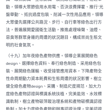
動，領導大眾節儉用水用電、否決浪費揮霍、推行“光
盤舉動”、抵抗過度包裝、削減一次性用品應用，領導
大眾優先選擇公共路況、步行、自行車等綠色出行方
法，普遍展開愛國衛生活動，推進處理噪聲、油煙、
惡臭等群眾身邊的周遭的狀況題目，構成崇尚生態文
明的社會氣氛。
（十九）加年夜綠色產物供應。領導企業展開綠色
design、選擇綠色資料、奉行綠色制造、采用綠色包
裝、展開綠色運輸、收受接管應用資本，下降產物全
性命周期動力資本耗費和生態周遭的狀況影響。樹立
健全綠色產物design、采購、制造尺度規范，加大力
度綠色產物認證與標識系統扶植，完美能效、水效標
識軌制，樹立產物碳萍蹤治理系統和產物碳標識認證
軌制。加大力度綠色產物和辦事認證治理，完美認證