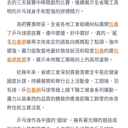
去的三天競賽中睜開劇烈比賽，連續展示全省職工高
明的乒乓球身手和堅強的拼搏精力。
為把賽事辦妥，全省各地工會組織紛紜展開
包養
了乒乓球提拔賽，優中選優，好中選好，“真的。”藍
玉
包養網
華再次用肯定的語氣向媽媽點了點頭。強中
選強，盡力拔取當地最好競技狀況和程度
包養
的選
包
養網推薦
手，展示本地職工積極向上的高昂姿勢。
近幾年來，省總工會深刻貫徹落實全平易近健身
國度計謀，持續展開和舉行云上活動會、工間操、羽
毛球、乒
包養網
乓球等線上線下職工健身系列運動，
盡力以高東西的品質的體裁供應激起職工群眾的休息
熱忱和立異活氣。
乒乓球作為中國的“國球”，擁有著光輝的競技成