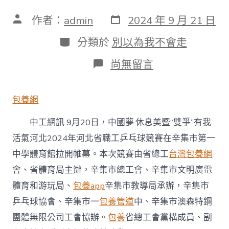
發
文
作者：
admin
2024 年 9 月 21 日
表
章
日
作
分
分類於
別以為我不會走
期
者
類
在
尚無留言
〈中
國
夢
包養網
·
休
中工網訊 9月20日，中國夢·休息美暨“雙爭”有我·
息
美
活氣河北2024年河北省職工乒乓球競賽在辛集市第一
暨
中學體育館拉開帷幕。本次競賽由省總工
台灣包養網
“雙
爭”
會、省體育局主辦，辛集市總工會、辛集市文明廣電
有
我
體育和游玩局、
包養app
辛集市教導局承辦，辛集市
·
乒乓球協會、辛集市一
包養管道
中、辛集市澳森特鋼
活
氣
團體無限公司工會協辦。
包養
省總工會黨構成員、副
河