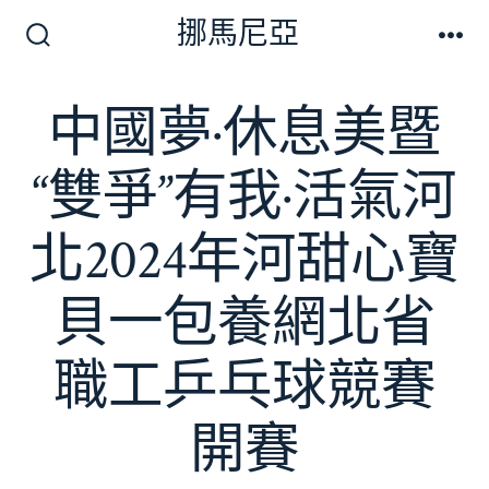
跳
挪馬尼亞
至
搜
選
尋
單
主
切
中國夢·休息美暨
要
換
開
內
關
“雙爭”有我·活氣河
容
北2024年河甜心寶
貝一包養網北省
職工乒乓球競賽
開賽