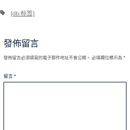
標
[db:标签]
籤
發佈留言
發佈留言必須填寫的電子郵件地址不會公開。
必填欄位標示為
*
留言
*