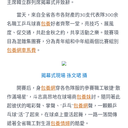
主席韓立群列席揭幕式并致辭。
北
2024
當天，來自全省各市各財產的30支代表隊300余
年
河
名職工乒乓球喜
包養
好者齊聚一堂，亮技巧、展風
甜
心
度、促交通，共赴金秋之約，共享活動之樂。競賽項
寶
目為混雜集團賽，分為青年組和中年組兩個比賽組別
貝
一
包養網車馬費
。
包
養
網
北
揭幕式現場 孫文珺 攝
省
職
開賽后，身
包養網
穿各色隊服的參賽職工敏捷“散
工
乒
作滿場星”，斗志高昂地在球場商
包養妹
討。隨同著此
乓
起彼伏的喝彩聲、掌聲、“乒乓”
包養網
聲，一顆顆乒
球
競
乓球“活”了起來，在球桌上靈活起舞，一路一落間傳
賽
遞著全省職工對生涯
包養情婦
的酷愛。
開