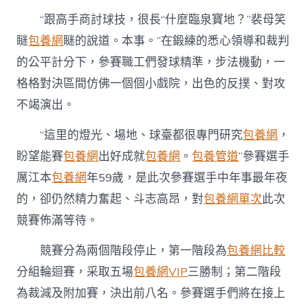
賽〉
中
“跟高手商討球技，很長“什麼臨泉寶地？”裴母笑
瞇
包養網
瞇的說道。本事。”在鍛練的悉心領導和裁判
的公平計分下，參賽職工們發球精準，步法機動，一
格格對決區間仿佛一個個小戲院，出色的反撲、對攻
不竭演出。
“這里的燈光、場地、球臺都很專門研究
包養網
，
盼望能賽
包養網
出好成就
包養網
。
包養管道
”參賽選手
厲江本
包養網
年59歲，是此次參賽選手中年事最年夜
的，卻仍然精力奮起、斗志高昂，對
包養網單次
此次
競賽佈滿等待。
競賽分為兩個階段停止，第一階段為
包養網比較
分組輪迴賽，采取五場
包養網VIP
三勝制；第二階段
為裁減及附加賽，決出前八名。參賽選手們將在接上