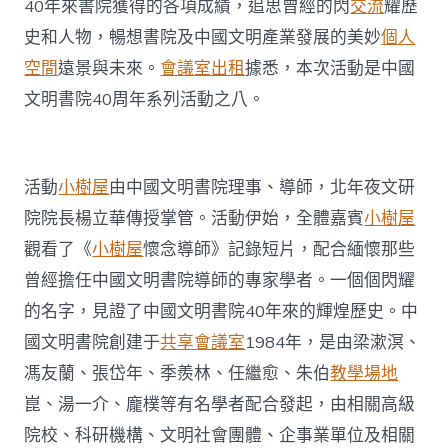
京
40年來書院獲得的各項成績，追思曾經的閃
交流
耀歷
舉
史和人物，暢想書院及中國文明產業發展的美妙
個人
行〉
中
空間
遠景與未來。
會議室出租
據悉，本次活動是中國
文明書院40周年系列活動之八。
活動
小樹屋
由中國文明書院理事、導師，北年夜文研
院院長楊立華傳授掌管。活動伊始，全體嘉賓
小樹屋
觀看了《
小樹屋
懷念導師》記錄短片，配合緬懷那些
曾經擔任中國文明書院導師的專家學者。一個個閃耀
的名字，見證了中國文明書院40年來的輝煌歷史。中
國文明書院創建于
共享會議室
1984年，是由梁漱溟、
馮友蘭、張岱年、季羨林、任繼愈、朱伯
教學場地
崑、湯一介、龐樸等有名學者配合發起，由相關高級
院校、科研機構、文明社會團體、企事業單位及相關