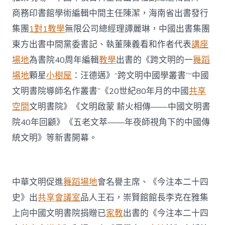
商務印書館學術編輯中間主任陳潔，海南省出書發行
集團
1對1教學
無限公司總經理譚麗琳，中國出書集團
東方出書中間黨委書記、執董陳義看和作者代表
講座
場地
為書院40周年編輯
教學
出書的《跨文明的一
舞蹈
場地
顆星
小樹屋
：汪德邁》“跨文明中國學叢書”“中國
文明書院導師名作叢書”《20世紀80年月的中國
共享
空間
文明書院》《文明啟蒙 薪火相傳——中國文明書
院40年回顧》《五老文萃——年夜師視角下的中國傳
統文明》等新書開幕。
中華文明促進
舞蹈場地
會名譽主席、《今注本二十四
史》出
共享會議室
品人王石，崇賢館館長李克在雅集
上向中國文明書院捐贈已
家教
出書的《今注本二十四