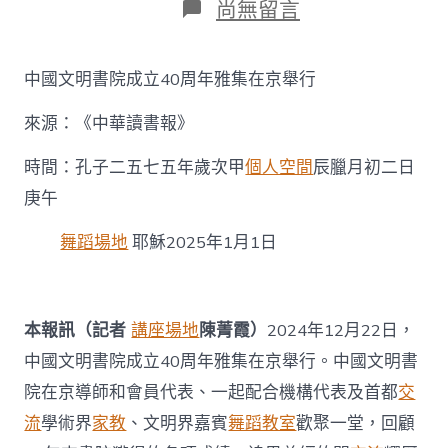
在
尚無留言
〈中
國
文
中國文明書院成立40周年雅集在京舉行
明
書
來源：《中華讀書報》
院
成
立
時間：孔子二五七五年歲次甲
個人空間
辰臘月初二日
40
庚午
找
九
舞蹈場地
耶穌2025年1月1日
宮
格
會
議
室
本報訊（記者
講座場地
陳菁霞）
2024年12月22日，
周
中國文明書院成立40周年雅集在京舉行。中國文明書
年
雅
院在京導師和會員代表、一起配合機構代表及首都
交
集
流
學術界
家教
、文明界嘉賓
舞蹈教室
歡聚一堂，回顧
在