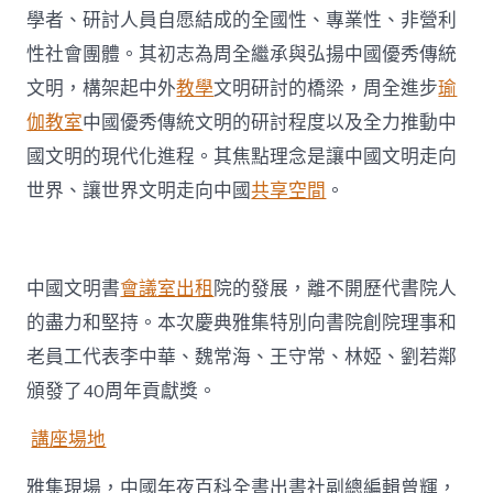
學者、研討人員自愿結成的全國性、專業性、非營利
性社會團體。其初志為周全繼承與弘揚中國優秀傳統
文明，構架起中外
教學
文明研討的橋梁，周全進步
瑜
伽教室
中國優秀傳統文明的研討程度以及全力推動中
國文明的現代化進程。其焦點理念是讓中國文明走向
世界、讓世界文明走向中國
共享空間
。
中國文明書
會議室出租
院的發展，離不開歷代書院人
的盡力和堅持。本次慶典雅集特別向書院創院理事和
老員工代表李中華、魏常海、王守常、林婭、劉若鄰
頒發了40周年貢獻獎。
講座場地
雅集現場，中國年夜百科全書出書社副總編輯曾輝，