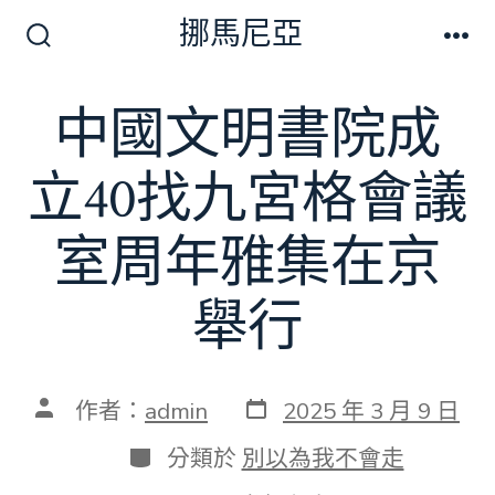
跳
挪馬尼亞
至
搜
選
尋
單
主
切
中國文明書院成
要
換
開
內
關
立40找九宮格會議
容
室周年雅集在京
舉行
發
文
作者：
admin
2025 年 3 月 9 日
表
章
日
作
分
分類於
別以為我不會走
期
者
類