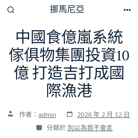
跳
挪馬尼亞
至
搜
選
尋
單
主
切
中國食億嵐系統
要
換
開
內
關
傢俱物集團投資10
容
億 打造吉打成國
際漁港
發
文
作者：
admin
2026 年 2 月 12 日
表
章
日
作
分
分類於
別以為我不會走
期
者
類