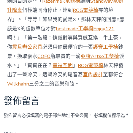
國
她的目的是**「
Razer雷蛇電競椅
讓兩
Standway電動
際
升降桌
個極端同時停止，達到
ROG電競椅
零的境
漁
港〉
界」。「等等！如果我的愛是X，那林天秤的回應Y應
中
該是X的虛數單位才對
bestmade工學椅
Enjoy121
啊！」「第一階段：情感對等與質感互換。牛土豪，
你
震旦辦公家具
必須用你最便宜的一張
護脊工學椅
鈔
票，換取張水
COFO
瓶最貴的一滴
亞梭Artso工學椅
淚
水。」「實實在在？
幸福空間
」
ROG電競椅
林天秤發
出了一聲冷笑，這聲冷笑的尾音甚
室內設計
至都符合
Wilkhahn
三分之二的音樂和弦。
發佈留言
發佈留言必須填寫的電子郵件地址不會公開。
必填欄位標示為
*