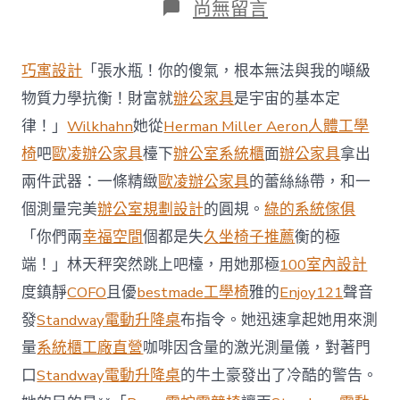
在
尚無留言
〈中
國
食
巧寓設計
「張水瓶！你的傻氣，根本無法與我的噸級
億
嵐
物質力學抗衡！財富就
辦公家具
是宇宙的基本定
系
律！」
Wilkhahn
她從
Herman Miller Aeron
人體工學
統
傢
椅
吧
歐凌辦公家具
檯下
辦公室系統櫃
面
辦公家具
拿出
俱
兩件武器：一條精緻
歐凌辦公家具
的蕾絲絲帶，和一
物
集
個測量完美
辦公室規劃設計
的圓規。
綠的系統傢俱
團
「你們兩
幸福空間
個都是失
久坐椅子推薦
衡的極
投
資
端！」林天秤突然跳上吧檯，用她那極
100室內設計
10
億
度鎮靜
COFO
且優
bestmade工學椅
雅的
Enjoy121
聲音
打
發
Standway電動升降桌
布指令。她迅速拿起她用來測
造
吉
量
系統櫃工廠直營
咖啡因含量的激光測量儀，對著門
打
口
Standway電動升降桌
的牛土豪發出了冷酷的警告。
成