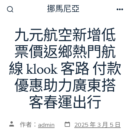
跳
挪馬尼亞
至
搜
選
尋
單
主
切
九元航空新增低
要
換
開
內
關
票價返鄉熱門航
容
線 klook 客路 付款
優惠助力廣東搭
客春運出行
發
文
作者：
admin
2025 年 3 月 5 日
表
章