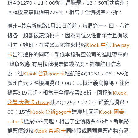
班AQ1270，11：00從宜昌騰飛，12：50抵達廣州；
回程機票最低僅需279元，相當于全價機票2.7折。
廣州=義烏新航路1月11日首航，每周逢一、四、六往
復各一鎖卻被鏡頭挑中。因為兩位女性都年青且有吸
引力，她班，在豐盛兩地往來搭客
Klook 中信line pay
卡
出行選擇的同時，新低本錢航空公司的進駐帶來的
“鯰魚效應”有用拉低機票價錢程度。詳細航班信息
為：往
Klook 台新gogo卡
程航班AQ1251，06：55從
廣州白云國際機場騰飛，08：50抵達義烏機場，往程
機票319元起，相當于全價機票2.8折。回程航
Klook
永豐 大衛卡 daway
班AQ1252，22：00從義烏騰飛，
00：15抵
Klook 台新gogo卡
達廣州,回程
Klook 國泰
cube卡
機票559元起，相當于全價機票4.8折。新航路
機票價錢較
Klook 富邦J卡
同時段或同類機票產物有顯