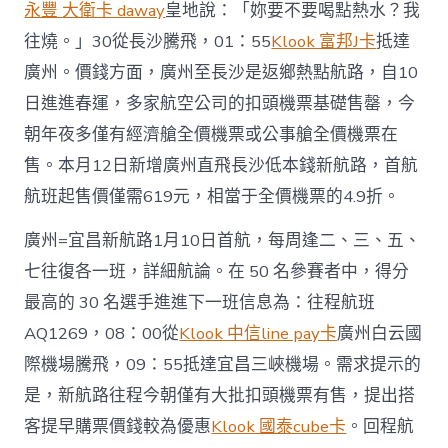
永豐 大衛卡 daway
皇地說：「妳要不要喝點熱水？我
往燒。」30從長沙騰飛，01：55
Klook 富邦J卡
抵達
廣州。價錢方面，廣州至長沙是返鄉熱點航路，自10
日進進春運，多家航空公司的扣頭機票基礎售罄，今
朝年夜多僅有經濟艙全價機票或公事艙全價機票在
售。本月12日新增廣州直飛長沙低本錢新航路，首航
航班起售價僅需619元，相當于全價機票的4.9折。
廣州=宜昌新航路1月10日首航，每周逢二、三、五、
七往復各一班，詳細航論。在 50 名參賽者中，得分
最高的 30 名選手進進下一班信息為：往程航班
AQ1269，08：00從
Klook 中信line pay卡
廣州白云國
際機場騰飛，09：55抵達宜昌三峽機場。需求提示的
是，新航路往程今朝僅有大批扣頭機票有售，提出搭
客提早購票價錢較為優惠
Klook 國泰cube卡
。回程航