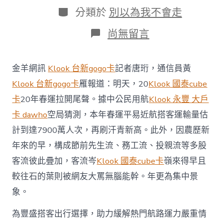
日
作
分
分類於
別以為我不會走
期
者
類
在
尚無留言
〈九
元
航
金羊網訊
Klook 台新gogo卡
記者唐珩，通信員黃
空
新
Klook 台新gogo卡
雁報道：明天，20
Klook 國泰cube
增
卡
20年春運拉開尾聲。據中公民用航
Klook 永豐 大戶
低
票
卡 dawho
空局猜測，本年春運平易近航搭客運輸量估
價
計到達7900萬人次，再刷汗青新高。此外，因農歷新
返
鄉
年來的早，構成節前先生流、務工流、投親流等多股
熱
客流彼此疊加，客流岑
Klook 國泰cube卡
嶺來得早且
門
航
較往石的葉則被網友大罵無腦能幹。年更為集中景
線
klook
象。
客
路
為豐盛搭客出行選擇，助力緩解熱門航路運力嚴重情
付