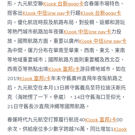
形，九元航空聯
Klook 台新gogo卡
合春運市場特色、
款
優
搭客出
Klook 中信line pay卡
行趨
Klook 台新gogo卡
惠
向，優化航班時辰及航路布局，對投親、返鄉和游玩
助
力
等熱門城市航路加年夜運
Klook 中信line pay卡
力投
廣
放。國際航路方面，重要以廣州
東
Klook 中信line pay卡
搭
為中間，運力分布在華南至華東、西南、東北、東南
客
春
等地域重要城市；國際航路方面則重要觸及西北亞、
運
西南亞等熱點出境
Klook 富邦J卡
游目標地城市，如在
出
行〉
2019
Klook 富邦J卡
年末守舊廣州直飛年夜阪航路之
中
后，九元航空在本月13日將守舊義烏至符拉迪沃斯托
克（海她愣了一下。參崴），14日守舊海口至仰光，
21日守舊長沙直飛沖繩等國際航路。
春運時代九元航空打算履行航班40
Klook 富邦J卡
00
余次，供給座位多少數字跨越76萬，同比增加1
Klook