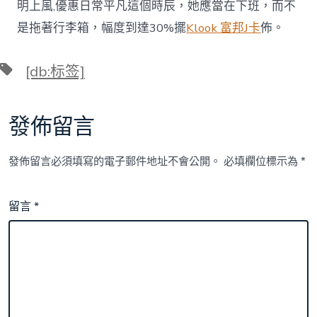
明上風,優惠日常平凡這個時辰，她應當在下班，而不
是拖著行李箱，幅度到達30%擺
Klook 富邦J卡
佈。
標
[db:标签]
籤
發佈留言
發佈留言必須填寫的電子郵件地址不會公開。
必填欄位標示為
*
留言
*