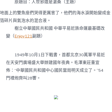
原題目：人世邪道是滄桑（主題）
億
嵐
辦
地面上的雙魚座們哭得更厲害了，他們的海水淚開始變成金
公
箔碎片與氣泡水的混合液。
家
具
樹立中華國民共和國 中華平易近族命運最基礎改
滄
變（
Enjoy121
副題）
桑〉
中
1949年10月1日下戰書，首都北京30萬軍平易近
在天安門廣場盛大舉辦建國年夜典。毛澤東莊重宣
佈：“中華國民共和國中心國民當局明天成立了。”54
門禮炮齊叫28響。