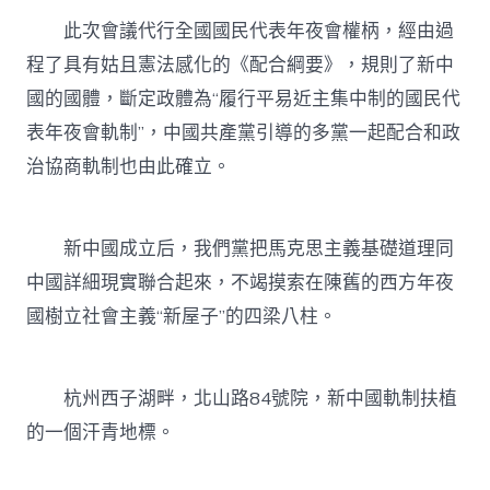
此次會議代行全國國民代表年夜會權柄，經由過
程了具有姑且憲法感化的《配合綱要》，規則了新中
國的國體，斷定政體為“履行平易近主集中制的國民代
表年夜會軌制”，中國共產黨引導的多黨一起配合和政
治協商軌制也由此確立。
新中國成立后，我們黨把馬克思主義基礎道理同
中國詳細現實聯合起來，不竭摸索在陳舊的西方年夜
國樹立社會主義“新屋子”的四梁八柱。
杭州西子湖畔，北山路84號院，新中國軌制扶植
的一個汗青地標。