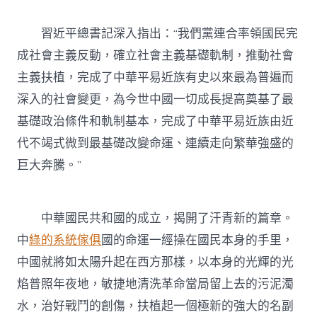
習近平
總書記深入指出：“我們黨連合率領國民完
成社會主義反動，確立社會主義基礎軌制，推動社會
主義扶植，完成了中華平易近族有史以來最為普遍而
深入的社會變更，為今世中國一切成長提高奠基了最
基礎政治條件和軌制基本，完成了中華平易近族由近
代不竭式微到最基礎改變命運、連續走向繁華強盛的
巨大奔騰。”
中華國民共和國的成立，揭開了汗青新的篇章。
中
綠的系統傢俱
國的命運一經操在國民本身的手里，
中國就將如太陽升起在西方那樣，以本身的光輝的光
焰普照年夜地，敏捷地清洗革命當局留上去的污泥濁
水，治好戰鬥的創傷，扶植起一個極新的強大的名副