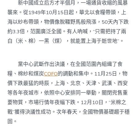
新中國成立后方才半個月，一場通貨收縮的風暴
襲來。從1949年10月15日起，華北以食糧帶頭，上
海以紗布帶頭，物價像脫韁野馬般飛漲，50天內下跌
約3.3倍，范圍廣泛全國。有人吶喊，“只需把持了兩
白（米、棉）一黑（煤），就能置上海于逝世地”。
黨中心武斷作出決議，在全國范圍內組織了食
糧、棉紗和煤炭
COFO
的調動和集中。11月25日，物
價下跌最猛的時辰，上海、北京、天津、武漢、西安
等各年夜城市，依照中心安排同一舉動，關閉兜售重
要物質，市場行情年夜幅下跌。12月10日，“米棉之
戰”獲得決議性成功。次年春天，全國物價基礎趨于穩
固。