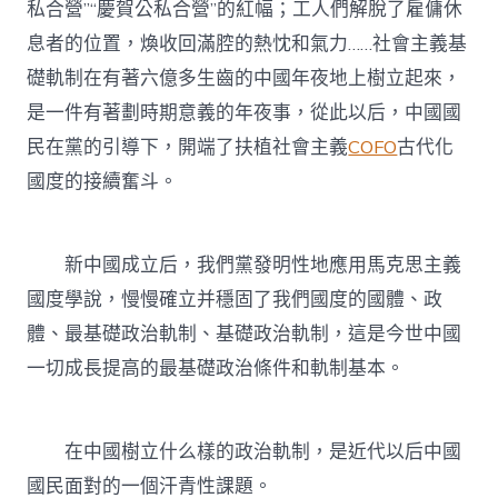
私合營”“慶賀公私合營”的紅幅；工人們解脫了雇傭休
息者的位置，煥收回滿腔的熱忱和氣力……社會主義基
礎軌制在有著六億多生齒的中國年夜地上樹立起來，
是一件有著劃時期意義的年夜事，從此以后，中國國
民在黨的引導下，開端了扶植社會主義
COFO
古代化
國度的接續奮斗。
新中國成立后，我們黨發明性地應用馬克思主義
國度學說，慢慢確立并穩固了我們國度的國體、政
體、最基礎政治軌制、基礎政治軌制，這是今世中國
一切成長提高的最基礎政治條件和軌制基本。
在中國樹立什么樣的政治軌制，是近代以后中國
國民面對的一個汗青性課題。