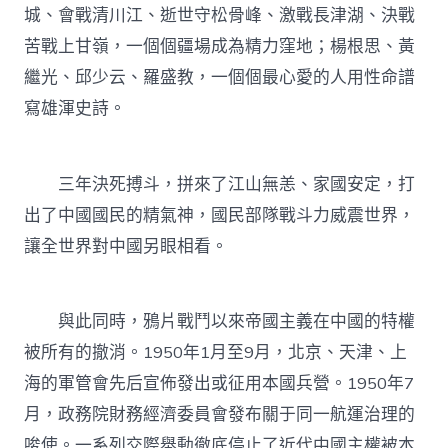
城、會戰清川江、逝世守松骨峰、激戰長津湖、決戰
苦戰上甘嶺，一個個疆場成為精力窪地；楊根思、黃
繼光、邱少云、羅盛教，一個個最心愛的人用性命譜
寫雄渾史詩。
三年決死搏斗，拼來了江山無恙、家國安定，打
出了中國國民的精氣神，國民部隊戰斗力威震世界，
讓全世界對中國另眼相看。
與此同時，鴉片戰鬥以來帝國主義在中國的特權
被所有的撤消。1950年1月至9月，北京、天津、上
海的軍管會先后宣佈發出或征用本國兵營。1950年7
月，政務院財務經濟委員會發布關于同一航運治理的
唆使。一系列交際舉動徹底停止了近代中國主權被本