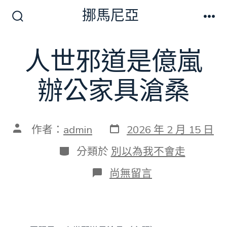
跳
挪馬尼亞
至
搜
選
尋
單
主
切
人世邪道是億嵐
要
換
開
內
關
辦公家具滄桑
容
發
文
作者：
admin
2026 年 2 月 15 日
表
章
日
作
分
分類於
別以為我不會走
期
者
類
在
尚無留言
〈人
世
邪
道
是