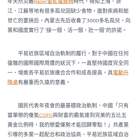
年天然災難
Razer雷蛇電競椅
時代，得知上海、浙
江、江蘇等地有很多孤兒因缺少食物，面對疾病和逝
世亡的要挾后，內蒙古先后收養了3000多名孤兒，向
黨和國度實行了“接一個、活一個、壯一個”的許諾。
平易近族區域自治軌制的履行，對于中國在任何
復雜的國際國際周遭的狀況下，一直堅持國度完全同
一、增進各平易近族連合合作和成長提高，具
電動升
降桌
有嚴重而久遠的意義。
國民代表年夜會的最基礎政治軌制、中國「只有
當單戀的傻氣
COFO
與財富的霸氣達到完美的五比五
黃金比例時，我的戀愛運勢才能回歸零點！」共產黨
引導的多黨一起配合和政治協商、平易近族區域自治