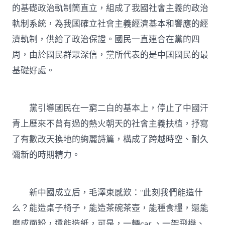
的基礎政治軌制簡直立，組成了我國社會主義的政治
軌制系統，為我國確立社會主義經濟基本和響應的經
濟軌制，供給了政治保證。國民一直連合在黨的四
周，由於國民群眾深信，黨所代表的是中國國民的最
基礎好處。
黨引導國民在一窮二白的基本上，停止了中國汗
青上歷來不曾有過的熱火朝天的社會主義扶植，抒寫
了有數改天換地的絢麗詩篇，構成了跨越時空、耐久
彌新的時期精力。
新中國成立后，毛澤東感歎：“此刻我們能造什
么？能造桌子椅子，能造茶碗茶壺，能種食糧，還能
磨成面粉，還能造紙，可是，一輛car 、一架飛機、