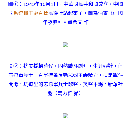
圖①：1949年10月1日，中華國民共和國成立，中國
國
系統櫃工廠直營
民從此站起來了。圖為油畫《建國
年夜典》。董希文 作
圖②：抗美援朝時代，固然戰斗劇烈，生涯艱難，但
志愿軍兵士一直堅持著反動悲觀主義精力。這是戰斗
間隙，坑道里的志愿軍兵士歌聲、笑聲不竭。新華社
發（葛力群 攝）