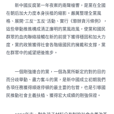
新中國反腐第一年夜案的兩聲槍響，是黨在全國
在朝后加大力度本身扶植的縮影。嚴厲整理全黨風
格、展開“三反”“五反”活動、實行《懲辦貪污條例》，
這些舉動推進構成清正廉明的黨風政風，使黨和國民
群眾的血肉聯絡接觸在新的前提下獲得穩固和加大力
度，黨的政策獲得社會各階級國民的擁戴和支撐，黨
在群眾中的威望絕後進步。
一個剛強連合的黨，一個為黨所斷定的對的目的
而分歧舉動、盡力奮斗的黨，是新中國成立初期我們
各項任務獲得順遂停頓的最主要的包管，也是引導國
民推動社會主義扶植、獲得宏大成績的剛強保證。