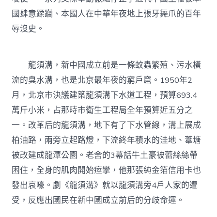
國肆意蹂躪、本國人在中華年夜地上張牙舞爪的百年
辱沒史。
龍須溝，新中國成立前是一條蚊蟲繁殖、污水橫
流的臭水溝，也是北京最年夜的窮戶窟。1950年2
月，北京市決議建築龍須溝下水道工程，預算693.4
萬斤小米，占那時市衛生工程局全年預算近五分之
一。改革后的龍須溝，地下有了下水管線，溝上展成
柏油路，兩旁立起路燈，下流終年積水的洼地、葦塘
被改建成龍潭公園。老舍的3幕話牛土豪被蕾絲絲帶
困住，全身的肌肉開始痙攣，他那張純金箔信用卡也
發出哀嚎。劇《龍須溝》就以龍須溝旁4戶人家的遭
受，反應出國民在新中國成立前后的分歧命運。