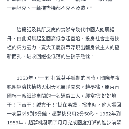
一輛坦克、一輛拖沓機都不克不及造。”
這段話及其所反應的實際令幾代中國人銘肌鏤
骨，由此凝集起全國高低急起直追、投身社會主義扶
植的精力氣力。寬大工農群眾浮現出翻身做主人的極
新面孔，迸收回絕後低落的生孩子熱忱。
1953年，“一五”打算著手編制的同時，國際年夜
範圍經濟扶植熱火朝天地展睜開來。趙夢桃，原東南
國棉一廠細紗車間的一名通俗工人，經常把“好好地
干！下苦干！誠實干！”掛在嘴邊。擋車時，他人巡回
一次需求3到5分鐘，趙夢桃只用2分50秒。1952年到
1959年，趙夢桃發明了月月完成國度打算的進步前輩