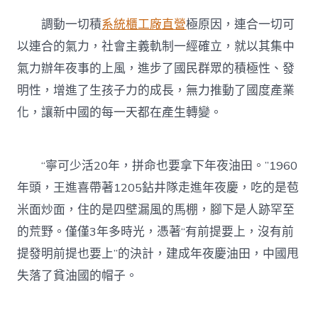
調動一切積
系統櫃工廠直營
極原因，連合一切可
以連合的氣力，社會主義軌制一經確立，就以其集中
氣力辦年夜事的上風，進步了國民群眾的積極性、發
明性，增進了生孩子力的成長，無力推動了國度產業
化，讓新中國的每一天都在產生轉變。
“寧可少活20年，拼命也要拿下年夜油田。”1960
年頭，王進喜帶著1205鉆井隊走進年夜慶，吃的是苞
米面炒面，住的是四壁漏風的馬棚，腳下是人跡罕至
的荒野。僅僅3年多時光，憑著“有前提要上，沒有前
提發明前提也要上”的決計，建成年夜慶油田，中國甩
失落了貧油國的帽子。