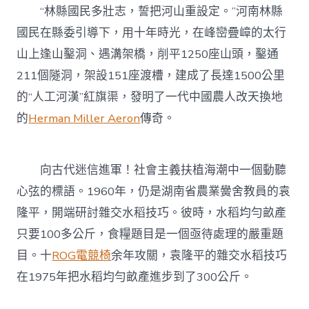
“林縣國民多壯志，誓把河山重設定。”河南林縣
國民在縣委引導下，用十年時光，在峰巒疊嶂的太行
山上逢山鑿洞、遇溝架橋，削平1250座山頭，鑿通
211個隧洞，架設151座渡槽，建成了長達1500公里
的“人工河漢”紅旗渠，發明了一代中國農人改天換地
的
Herman Miller Aeron
傳奇。
向古代迷信進軍！社會主義扶植海潮中一個動聽
心弦的標語。1960年，仍是湖南省農業黌舍教員的袁
隆平，開端研討雜交水稻技巧。彼時，水稻均勻畝產
只要100多公斤，食糧題目是一個亟待處理的嚴重題
目。十
ROG電競椅
余年攻關，袁隆平的雜交水稻技巧
在1975年把水稻均勻畝產進步到了300公斤。