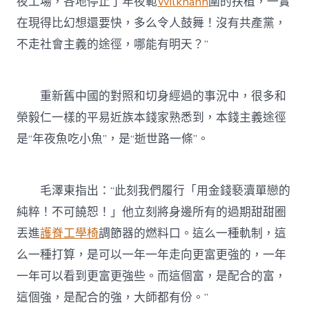
夜工場，各地停止了年夜範
Wilkhahn
圍的扶植，一實
在現得比幻想還要快，多么令人鼓舞！沒有共產黨，
不走社會主義的途徑，哪能有明天？”
重新舊中國的對照和切身經過的事況中，很多和
榮毅仁一樣的平易近族本錢家熟悉到，本錢主義途徑
是“年夜魚吃小魚”，是“逝世路一條”。
毛澤東指出：“此刻我們履行「用金錢褻瀆單戀的
純粹！不可饒恕！」他立刻將身邊所有的過期甜甜圈
丟進
護脊工學椅
調節器的燃料口。這么一種軌制，這
么一種打算，是可以一年一年走向更富更強的，一年
一年可以看到更富更強些。而這個富，是配合的富，
這個強，是配合的強，大師都有份。”