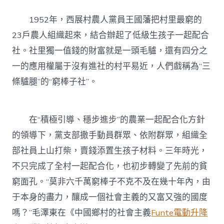
1952年，西展村農人黨員王國藩把村里最窮的
23戶農人組織起來，結合辦起了低級生孩子一起配合
社。社里獨一值錢的財富就是一頭毛驢，還有四分之
一的應用權屬于沒有進社的村平易近，人們戲稱為“三
條驢腿”的“窮棒子社”。
在“積極引導、穩步進步”的農業一起配合化方針
的領導下，黨支部撒手動員群眾、依附群眾，組織全
部社員上山打柴，賣錢添置生孩子材料。三年時光，
不只完成了全村一起配合化，也初步轉變了先前的貧
窮面孔。“莫非六千萬窮棒子不克不及在幾十年內，由
于本身的盡力，釀成一個社會主義的又富又強的國度
嗎？”毛澤東在《中國鄉村的社會主義
Funte電動升降