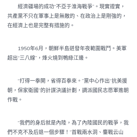
經濟疆場的成功“不亞于淮海戰爭”。現實證實，
共產黨不只在軍事上是無敵的、在政治上是剛強的，
在經濟上也是完整有措施的。
1950年6月，朝鮮半島迸發年夜範圍戰鬥。美軍
超出“三八線”，烽火燒到鴨綠江邊。
“打得一拳開，省得百拳來。”黨中心作出“抗美援
朝，保家衛國”的計謀決議計劃，調派國民志愿軍進朝
作戰。
“我們的身后就是內陸，為了內陸國民的戰爭，我
們不克不及后退一個步驟！”首戰兩水洞、鏖戰云山