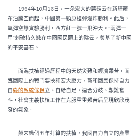
1964年10月16日，一朵宏大的蘑菇云在新疆羅
布泊騰空而起，中國第一顆原槍彈爆炸勝利。此后，
氫彈空爆實驗勝利，西方紅一號一飛沖天。“兩彈一
星”刺破持久懸在中國國民頭上的陰云，奠基了新中國
的平安基石。
面臨扶植經過歷程中的天然災難和經濟艱苦，面
臨國際上的戰鬥要挾和宏大壓力，黨和國民保持自力
自
綠的系統傢俱
立、自給自足，連合分歧、艱難奮
斗，社會主義扶植工作在克服重重艱苦后呈現欣欣茂
發的氣象。
顛末幾個五年打算的扶植，我國自力自立的產業