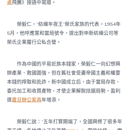
桌
飛騰》按語中寫道。
榮毅仁，“紡織年夜王”榮氏家族的代表。1954年
5月，他呼應黨和當局號令，提出對申新紡織公司等
榮氏企業履行公私合營。
作為中國的平易近族本錢家，榮毅仁一向幻想興
辦產業、救國圖強，但在舊社會受盡帝國主義和權要
本錢的搾取和訛詐。新中國成立后，由于當局存款、
委托加工和收買產物，才使企業解脫拮据局勢，盈利
逐
震旦辦公家具
年增添。
榮毅仁說：“五年打算開端了，全國興修了很多年