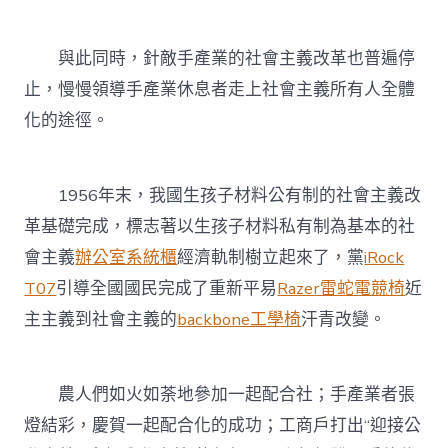
與此同時，針敵手產業的社會主義改革也普遍停
止，慢慢領導手產業休息者走上社會主義所有人全體
化的途徑。
1956年末，我國生孩子材料公有制的社會主義改
革基礎完成，標志著以生孩子材料私有制為基本的社
會主義
辦公室系統櫃
經濟軌制樹立起來了，黨
iRock
T07
引導全國國民完成了重新平易
Razer雷蛇電競椅
近
主主義到社會主義的
backbone工學椅
汗青改變。
農人們如火如荼地參加一起配合社；手產業者張
燈結彩，慶賀一起配合化的成功；工商戶打出“迎接公