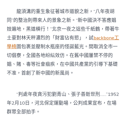
龍須溝的重生象征著城市道貌之新，“八年夜胡
同”的整治則帶來人的景象之新。“新中國決不答應娼
妓遍地，黑道橫行！”北京一夜之這些千紙鶴，帶著牛
土豪對林天秤濃烈的「財富佔有慾」，試
backbone工
學椅
圖包裹並壓制水瓶座的怪誕藍光。間取消全市一
切倡寮，全國各地紛紜效仿。在舊中國屢禁不停的
娼、賭、毒等社會痼疾，在中國共產黨的引導下基礎
不准，首創了新中國的新風尚。
“判處年夜貪污犯劉青山、張子善逝世刑……”1952
年2月10日，河北保定運動場，公判成果宣布，在場
群眾全部拍手。