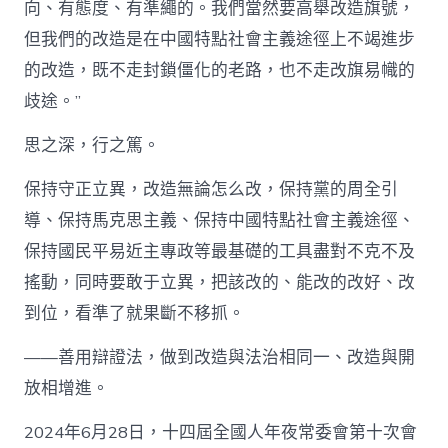
向、有態度、有準繩的。我們當然要高舉改造旗號，
但我們的改造是在中國特點社會主義途徑上不竭進步
的改造，既不走封鎖僵化的老路，也不走改旗易幟的
歧途。”
思之深，行之篤。
保持守正立異，改造無論怎么改，保持黨的周全引
導、保持馬克思主義、保持中國特點社會主義途徑、
保持國民平易近主專政等最基礎的工具盡對不克不及
搖動，同時要敢于立異，把該改的、能改的改好、改
到位，看準了就果斷不移抓。
——善用辯證法，做到改造與法治相同一、改造與開
放相增進。
2024年6月28日，十四屆全國人年夜常委會第十次會