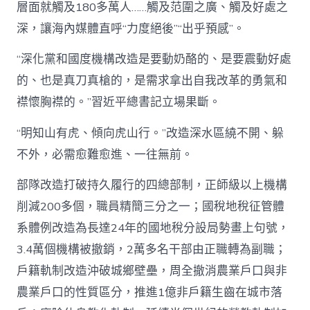
層面就觸及180多萬人……觸及范圍之廣、觸及好處之
深，讓海內媒體直呼“力度絕後”“出乎預感”。
“深化黨和國度機構改造是要動奶酪的、是要震動好處
的、也是真刀真槍的，是需求拿出自我改革的勇氣和
襟懷胸襟的。”習近平總書記立場果斷。
“明知山有虎、傾向虎山行。”改造深水區繞不開、躲
不外，必需愈難愈進、一往無前。
部隊改造打破持久履行的四總部制，正師級以上機構
削減200多個，職員精簡三分之一；國稅地稅征管體
系體例改造為長達24年的國地稅分設局勢畫上句號，
3.4萬個機構被撤銷，2萬多名干部由正職轉為副職；
戶籍軌制改造沖破城鄉壁壘，周全撤消農業戶口與非
農業戶口的性質區分，推進1億非戶籍生齒在城市落