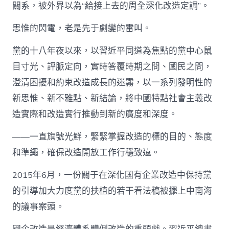
關系，被外界以為“給接上去的周全深化改造定調”。
思惟的閃電，老是先于劇變的雷叫。
黨的十八年夜以來，以習近平同道為焦點的黨中心鼠
目寸光、評脈定向，實時答覆時期之問、國民之問，
澄清困擾和約束改造成長的迷霧，以一系列發明性的
新思惟、新不雅點、新結論，將中國特點社會主義改
造實際和改造實行推動到新的廣度和深度。
——一直旗號光鮮，緊緊掌握改造的標的目的、態度
和準繩，確保改造開放工作行穩致遠。
2015年6月，一份關于在深化國有企業改造中保持黨
的引導加大力度黨的扶植的若干看法稿被擺上中南海
的議事案頭。