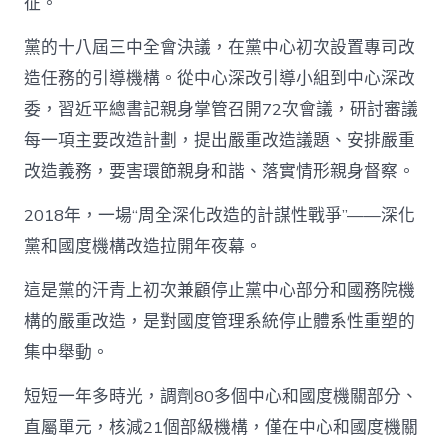
征。
黨的十八屆三中全會決議，在黨中心初次設置專司改
造任務的引導機構。從中心深改引導小組到中心深改
委，習近平總書記親身掌管召開72次會議，研討審議
每一項主要改造計劃，提出嚴重改造議題、安排嚴重
改造義務，要害環節親身和諧、落實情形親身督察。
2018年，一場“周全深化改造的計謀性戰爭”——深化
黨和國度機構改造拉開年夜幕。
這是黨的汗青上初次兼顧停止黨中心部分和國務院機
構的嚴重改造，是對國度管理系統停止體系性重塑的
集中舉動。
短短一年多時光，調劑80多個中心和國度機關部分、
直屬單元，核減21個部級機構，僅在中心和國度機關