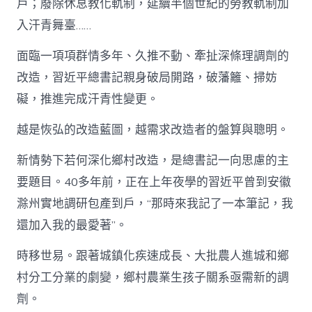
戶；廢除休息教化軌制，延續半個世紀的勞教軌制加
入汗青舞臺……
面臨一項項群情多年、久推不動、牽扯深條理調劑的
改造，習近平總書記親身破局開路，破藩籬、掃妨
礙，推進完成汗青性變更。
越是恢弘的改造藍圖，越需求改造者的盤算與聰明。
新情勢下若何深化鄉村改造，是總書記一向思慮的主
要題目。40多年前，正在上年夜學的習近平曾到安徽
滁州實地調研包產到戶，“那時來我記了一本筆記，我
還加入我的最愛著”。
時移世易。跟著城鎮化疾速成長、大批農人進城和鄉
村分工分業的劇變，鄉村農業生孩子關系亟需新的調
劑。