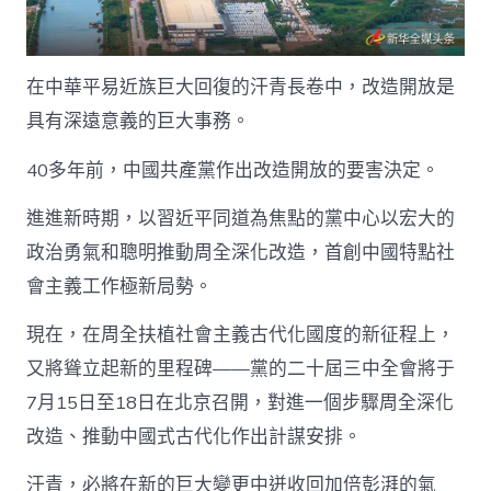
屆
三
中
全
在中華平易近族巨大回復的汗青長卷中，改造開放是
會
召
具有深遠意義的巨大事務。
開
之
40多年前，中國共產黨作出改造開放的要害決定。
際
_
進進新時期，以習近平同道為焦點的黨中心以宏大的
中
國
政治勇氣和聰明推動周全深化改造，首創中國特點社
網〉
會主義工作極新局勢。
中
現在，在周全扶植社會主義古代化國度的新征程上，
又將聳立起新的里程碑——黨的二十屆三中全會將于
7月15日至18日在北京召開，對進一個步驟周全深化
改造、推動中國式古代化作出計謀安排。
汗青，必將在新的巨大變更中迸收回加倍彭湃的氣