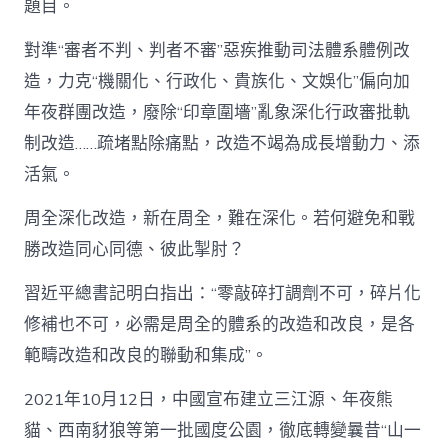
題目。
對準“審者不判、判者不審”惡疾推動司法體系體例改
造，力克“機關化、行政化、貴族化、文娛化”偏向加
年夜群團改造，廢除“印章圍墻”亂象深化行政審批軌
制改造……疏堵點除痛點，改造不竭為成長增動力、添
活氣。
周全深化改造，新在周全，難在深化。若何避免和戰
勝改造同心同德、彼此掣肘？
習近平總書記明白指出：“零敲碎打調劑不可，碎片化
修補也不可，必需是周全的體系的改造和改良，是各
範疇改造和改良的聯動和集成”。
2021年10月12日，中國宣布建立三江源、年夜熊
貓、西南豺狼等第一批國度公園，徹底轉變曩昔“山一