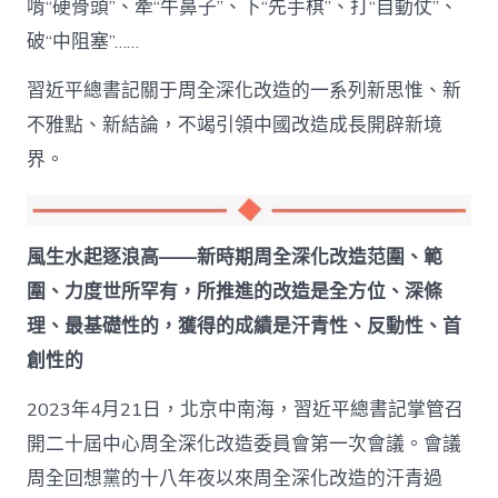
啃“硬骨頭”、牽“牛鼻子”、下“先手棋”、打“自動仗”、
破“中阻塞”……
習近平總書記關于周全深化改造的一系列新思惟、新
不雅點、新結論，不竭引領中國改造成長開辟新境
界。
風生水起逐浪高——新時期周全深化改造范圍、範
圍、力度世所罕有，所推進的改造是全方位、深條
理、最基礎性的，獲得的成績是汗青性、反動性、首
創性的
2023年4月21日，北京中南海，習近平總書記掌管召
開二十屆中心周全深化改造委員會第一次會議。會議
周全回想黨的十八年夜以來周全深化改造的汗青過