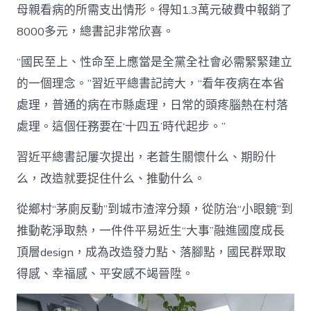
母親看病的所需支出情形。得知1.3萬元破費中報銷了
8000多元，總書記非常欣喜。
“國民至上、性命至上應當是全黨全社會必需緊緊建立
的一個理念。”習近平總書記誇大，“看年夜病在本省
處理，普通的病在市縣處理，日常的頭疼腦熱在村落
處理。這個任務要在‘十四五’時代起步。”
習近平總書記屢次提出，老蒼生關懷什么、期盼什
么，改造就要捉住什么、推動什么。
從鄉村“茅廁反動”到城市渣滓分類，從防治“小眼鏡”到
推動乾淨取熱，一件件平易近生“大事”融進國度成長
頂層design，成為改造發力點、落腳點，國民群眾取
得感、幸福感、平安感不竭晉陞。