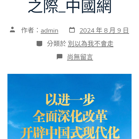
之際_中國網
發
文
作者：
admin
2024 年 8 月 9 日
表
章
日
作
分
分類於
別以為我不會走
期
者
類
在
尚無留言
〈以
查
包
養
網
進
一
個
步
驟
周
全
深