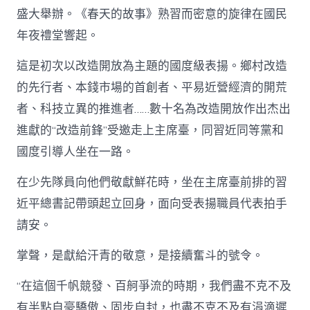
盛大舉辦。《春天的故事》熟習而密意的旋律在國民
年夜禮堂響起。
這是初次以改造開放為主題的國度級表揚。鄉村改造
的先行者、本錢市場的首創者、平易近營經濟的開荒
者、科技立異的推進者……數十名為改造開放作出杰出
進獻的“改造前鋒”受邀走上主席臺，同習近同等黨和
國度引導人坐在一路。
在少先隊員向他們敬獻鮮花時，坐在主席臺前排的習
近平總書記帶頭起立回身，面向受表揚職員代表拍手
請安。
掌聲，是獻給汗青的敬意，是接續奮斗的號令。
“在這個千帆競發、百舸爭流的時期，我們盡不克不及
有半點自豪驕傲、固步自封，也盡不克不及有涓滴遲