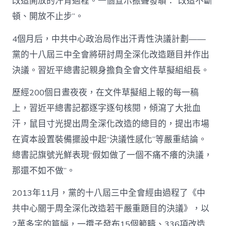
改造開放的汗青過程。一個宣示振聾發聵：“改造不斷
頓、開放不止步”。
4個月后，中共中心政治局作出汗青性決議計劃——
黨的十八屆三中全會將研討周全深化改造題目并作出
決議。習近平總書記親身擔負全會文件草擬組組長。
歷經200個日晝夜夜，在文件草擬組上報的每一稿
上，習近平總書記都逐字逐句核閱，傾瀉了大批血
汗，鼠目寸光提出周全深化改造的總目的，提出市場
在資本設置裝備擺設中起“決議性感化”等嚴重結論。
總書記旗號光鮮表現“假如做了一個不痛不癢的決議，
那還不如不做”。
2013年11月，黨的十八屆三中全會經由過程了《中
共中心關于周全深化改造若干嚴重題目的決議》，以
2萬多字的篇幅，一攬子發布15個範疇、336項改造