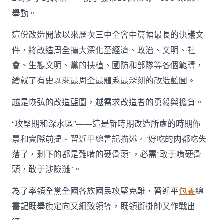
舉動。
這份改造開放以來歷次三中全會中篇幅最長的決議文
件，將改造周全擴大深化至經濟、政治、文明、社
會、生態文明、黨的扶植、國防和部隊等各個範疇，
繪就了有史以來最周全最體系最深刻的改造藍圖。
越是恢弘的改造藍圖，越需求改造者的勇毅與擔負。
“攻堅期和深水區”——這是新時期改造所處的時期佈
景和實際前提。習近平總書記描述，“好吃的肉都吃失
落了，剩下的都是難啃的硬骨頭”，必需“敢于啃硬骨
頭，敢于涉險灘”。
為了率領全黨全國各族國民攻堅克難，習近平
包養
總
書記既舉旗定向又細致領導，既領銜掛帥又作戰出