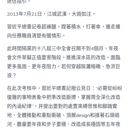
迷信指引。
2013年7月21日，江城武漢，大雨如注。
習近平總書記卷起褲腿，蹚著積水，打著傘，邊走邊
向任務職員清楚有關情形。
此時間隔黨的十八屆三中全會召開不到4個月，年夜
會文件草擬正值要害階段。進進深水區的改造，面臨
更多風雨、更年夜阻力，若何穿越險灘暗礁、急流巨
浪？
在此次考核中，習近平總書記撥云見日：“必需從紛紛
復雜的事物表象中把準改造脈搏，掌握周全深化改造
的內涵紀律”，并提出要對的處置束縛思惟和腳踏實
地、全體推動和重點衝破、頂層design和摸著石頭過
河、膽量要年夜和步子要穩、改造成長穩固等五年夜