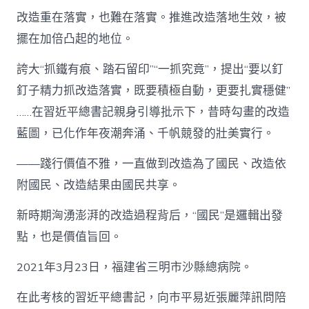
改造重在落實，也難在落實。推進改造落地生效，被
擺在加倍凸起的地位。
誇大“抓鐵有痕、踏石留印”“一抓究竟”，提出“要以釘
釘子精力抓改造落實，既要積極自動，更要扎實穩健”
……在習近平總書記親身引導批示下，昔時勾畫的改造
藍圖，已化作年夜潮奔涌、千帆競發的壯美實行。
——踐行價值不雅，一直做到改造為了國民、改造依
附國民、改造結果由國民共享。
新時期洶湧澎湃的改造過程背后，“國民”是邏輯出發
點，也是價值旨回。
2021年3月23日，福建省三明市沙縣總病院。
在此考核的習近平總書記，向市平易近張麗萍訊問陪