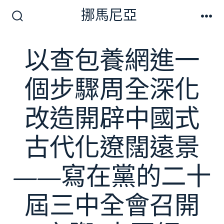
跳
挪馬尼亞
至
搜
選
尋
單
主
切
以查包養網進一
要
換
開
內
關
個步驟周全深化
容
改造開辟中國式
古代化遼闊遠景
——寫在黨的二十
屆三中全會召開