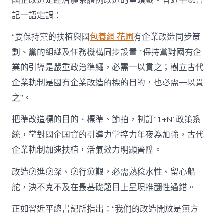
國企改造是經濟體系體例改造的重頭戲。習近平總書
記一語定調：
“要保持黨的扶植與國
包養網 花圃
有企業改造同步策
劃、黨的組織及任務機構同步設置”“保持黨對國有企
業的引導是嚴重政治準繩，必需一以貫之；樹立古代
企業軌制是國有企業改造的標的目的，也必需一以貫
之”。
把準改造標的目的、標準、節拍，制訂“1+N”政策系
統，黨對國企國資的引導力掌控力年夜為加強，古代
企業軌制加速扶植，活氣效力明顯晉陞。
改造愈進愈深、愈行愈艱，必需熟稔水性、留心船
舵，決不克不及在最基礎題目上呈現推翻性過錯。
正如習近平總書記所指出：“我們的改造開放是無方