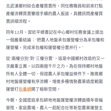
北武漢鄉村綜合產權買賣所，同任務職員和前來打點
產權流轉買賣鑒證手續的農人扳談，具體訊問產權買
賣詳細流程。
同年12月，習近平總書記在中心鄉村任務會議上提出
一個嚴重結論：“把農人地盤承包運營權分為承包權和
運營權，完成承包權和運營權分置并行。”
從“兩權分別”到“三權分置”，這是中國鄉村改造的又一
次嚴重立異，以四兩撥千斤之力，為在保持鄉村地盤
所有人全體一切、保證農人承包權益條件下，推進鄉
村地盤運營權有序流轉、增進多種情勢農業過度範圍
運營打
包養網
開了極新空間。
今朝，全國度庭承包耕地地盤運營權流轉面積年夜幅
晉陞，家庭農場、農人一起配合社等新型農業運營主