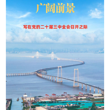
化
改
造
開
辟
中
國
式
古
代
化
遼
闊
遠
景
——
寫
在
黨
的
二
十