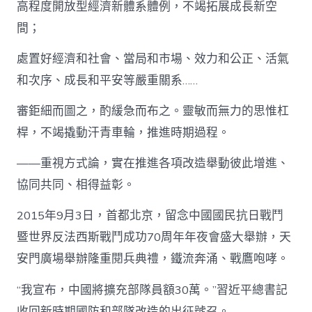
高程度開放型經濟新體系體例，不竭拓展成長新空
間；
處置好經濟和社會、當局和市場、效力和公正、活氣
和次序、成長和平安等嚴重關系……
審鉅細而圖之，酌緩急而布之。靈敏而無力的思惟杠
桿，不竭撬動汗青車輪，推進時期過程。
——重視方式論，實在推進各項改造舉動彼此增進、
協同共同、相得益彰。
2015年9月3日，首都北京，留念中國國民抗日戰鬥
暨世界反法西斯戰鬥成功70周年年夜會盛大舉辦，天
安門廣場舉辦隆重閱兵典禮，鐵流奔涌、戰鷹咆哮。
“我宣布，中國將擴充部隊員額30萬。”習近平總書記
收回新時期國防和部隊改造的出征號召。