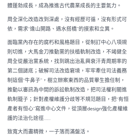
體蓬勃成長，成為推進古代農業成長的主要氣力。
周全深化改造改到深處，沒有經歷可循，沒有形式可
依，需求“逢山開路、遇水搭橋”的摸索和立異。
面臨黨內存在的腐朽和風格題目，從制訂中心八項規
則切進，大馬金刀推動黨的扶植軌制改造，不竭健全
周全從嚴治黨系統，找到跳出治亂興衰汗青周期率的
第二個謎底；破解司法改造窘境，牢牢牽住司法義務
制這個“牛鼻子”，樹立辦案東西的品質畢生擔任制，
推動以審訊為中間的訴訟軌制改造，把司法權利關進
軌制籠子；針對產權維護分歧等不規范題目，把“有恒
產者有恒心”寫進中心文件，從頂層design強化產權維
護的法治化途徑……
致寬大而盡精微，一子落而滿盤活。