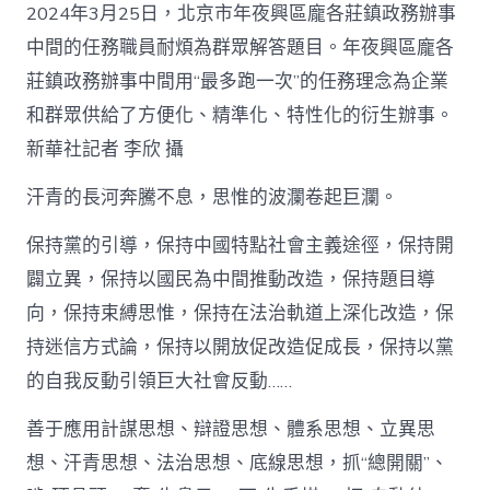
2024年3月25日，北京市年夜興區龐各莊鎮政務辦事
中間的任務職員耐煩為群眾解答題目。年夜興區龐各
莊鎮政務辦事中間用“最多跑一次”的任務理念為企業
和群眾供給了方便化、精準化、特性化的衍生辦事。
新華社記者 李欣 攝
汗青的長河奔騰不息，思惟的波瀾卷起巨瀾。
保持黨的引導，保持中國特點社會主義途徑，保持開
闢立異，保持以國民為中間推動改造，保持題目導
向，保持束縛思惟，保持在法治軌道上深化改造，保
持迷信方式論，保持以開放促改造促成長，保持以黨
的自我反動引領巨大社會反動……
善于應用計謀思想、辯證思想、體系思想、立異思
想、汗青思想、法治思想、底線思想，抓“總開關”、