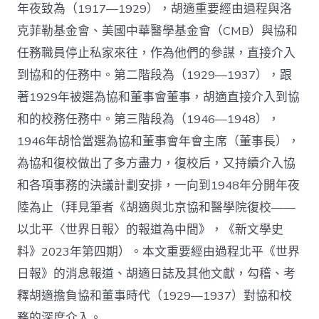
年夜致為（1917—1929），胡適重要經由過程與洛
會
議
克菲勒基金會、美國中華醫學基金會（CMB）與協和
929
任務職員停止私家來往，作為他們的參謀，直接介入
—
1937）
到協和的任務中。第二階段為（1929—1937），跟
–
著1929年被選為協和董事會董事，胡適直接介入到協
文
史
和的校務任務中。第三階段為（1946—1948），
–
中
1946年胡恰當選為協和董事會年會主席（董事長），
國
為協和復校做出了多方盡力，復校后，又持續介入協
作
家
和各項事務的決議計劃安排，一向到1948年分開年夜
網〉
陸為止（拜見筆者《胡適與北京協和醫學院復校——
中
以北平〈世界日報〉的報道為中間》，《新文學史
料》2023年第四期）。本文重要經由過程北平《世界
日報》的消息報道、胡適日誌及其他文獻，勾稽、考
釋胡適擔負協和董事時代（1929—1937）對協和校
務的深度介入。