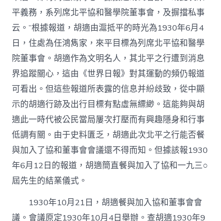
平義務，系列席北平協和醫學院董事會，及摒擋私事
云。”根據報道，胡適由滬抵平的時光為1930年6月4
日，住處為任鴻雋家，來平目標為列席北平協和醫學
院董事會。胡適作為文明名人，其北平之行遭到消息
界追蹤關心，這由《世界日報》對其運動的頻仍報道
可看出。但這些報道所表露的信息并紛歧致，從中顯
示的胡適行跡及出行目標有點虛無縹緲。這能夠與胡
適此一時代被公民當局屢次打壓而有興趣隱身和行事
低調有關。由于史料匱乏，胡適此次北平之行能否餐
與加入了協和董事會會議還不得而知。但據該報1930
年6月12日的報道，胡適簡直餐與加入了協和一九三○
屆先生的結業儀式。
1930年10月21日，胡適餐與加入協和董事會會
議。會議原定1930年10月4日舉辦。查胡適1930年9