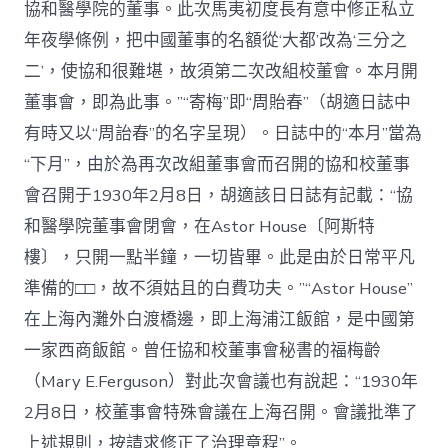
協和醫學院的董事。此次馬夷初度長有意中修正私立
年夜學條例，把中國董事的名額從‘大都’改為‘三分之
二’，使協和很難堪，故須第二次改組校董會。本月開
董事會，即為此事。”“寄梅”即“周貽春”（胡適日誌中
有時又以“周詒春”的名字呈現）。日誌中的“本月”當為
“下月”，由於為再次改組董事會而召開的協和校董事
會召開于1930年2月8日，胡適該日日誌有記載：“協
和醫學院董事會閉會，在Astor House〔阿斯特
樓〕，只開一點半鐘，一切皆畢。此是由於日常平凡
準備的□□，故不須姑且的白費功夫。”“Astor House”
在上海內灘外白渡橋邊，即上海浦江飯館，是中國第
一家西商飯館。曾任協和校董事會秘書的福梅齡
（Mary E.Ferguson）對此次會議也有說起：“1930年
2月8日，校董事會特殊會議在上海召開。會議批準了
上述規則，按請求修正了治理章程”。