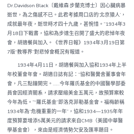
Dr.Davidson Black〔戴維森·步蘭克博士〕因心臟病暴
逝世，為之傷感不已。此君考據周口店的‘北京猿人’，
成就最年夜，逝世時才四十九歲，甚惋惜。”1934年3
月18日下戰書，協和為步達生召開了盛大的悲悼年夜
會，胡適餐與加入。《世界日報》1934年3月19日第
7版“教導界”對悲悼會概況有報道。
1934年4月11日，胡適餐與加入協和1934年上半
年校董會年會。胡適日誌有記：“協和醫黌舍董事會年
會，凡三點鐘開完。……今年羅氏基金的中國醫學部委
員會因經濟關系，請求壓縮美金五萬元，故預算案較
今年為低。”“羅氏基金”即洛克菲勒基金會。福梅齡稱
1934年為“危機重重的一年”，協和1934—1935年年
度預算要增添5萬美元的請求來自CMB（美國中華醫
學基金會），來由是經濟情勢欠安及匯率題目。