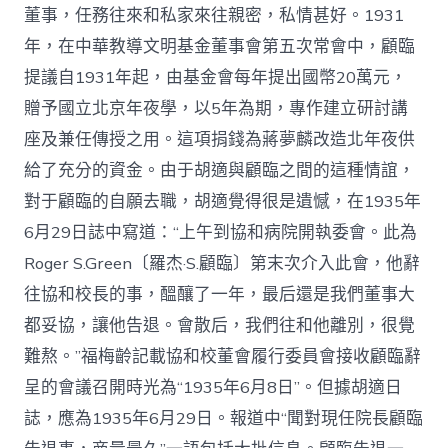
董事，任務往來和私家來往親密，私情甚好。1931
年，在中華教導文明基金董事會第五次常會中，顧臨
提議自1931年起，由基金會每年提出國幣20萬元，
贈予國立北京年夜學，以5年為期，專作建立研討講
座及兼任傳授之用。這項捐錢為蔣夢麟改造北年夜供
給了充分的資金。由于胡適與顧臨之間的這種情誼，
對于顧臨的自願去職，胡適覺得很是遺憾，在1935年
6月29日誌中寫道：“上午到協和病院開執委會。此為
Roger S.Green〔羅杰·S.顧臨〕第末次介入此會，他辭
往協和校長的事，醞釀了一年，最后還是我們董事大
都妥協，讓他告退。會散后，我們往和他離別，很覺
難熬。”福梅齡記載協和校董會履行委員會接收顧臨辭
呈的會議召開時光為“1935年6月8日”。但據胡適日
誌，應為1935年6月29日。報道中“聞對現任院長顧臨