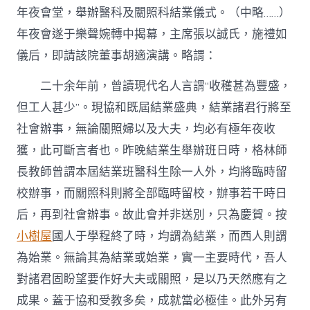
年夜會堂，舉辦醫科及關照科結業儀式。（中略……）
年夜會遂于樂聲婉轉中揭幕，主席張以誠氏，施禮如
儀后，即請該院董事胡適演講。略謂：
二十余年前，曾讀現代名人言謂“收穫甚為豐盛，
但工人甚少”。現協和既屆結業盛典，結業諸君行將至
社會辦事，無論關照婦以及大夫，均必有極年夜收
獲，此可斷言者也。昨晚結業生舉辦班日時，格林師
長教師曾謂本屆結業班醫科生除一人外，均將臨時留
校辦事，而關照科則將全部臨時留校，辦事若干時日
后，再到社會辦事。故此會并非送別，只為慶賀。按
小樹屋
國人于學程終了時，均謂為結業，而西人則謂
為始業。無論其為結業或始業，實一主要時代，吾人
對諸君固盼望要作好大夫或關照，是以乃天然應有之
成果。蓋于協和受教多矣，成就當必極佳。此外另有