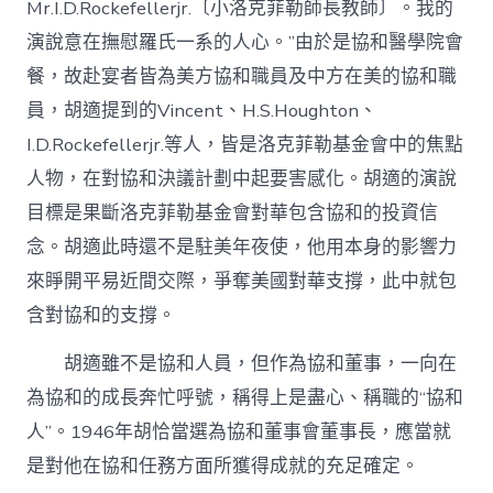
Mr.I.D.Rockefellerjr.〔小洛克菲勒師長教師〕。我的
演說意在撫慰羅氏一系的人心。”由於是協和醫學院會
餐，故赴宴者皆為美方協和職員及中方在美的協和職
員，胡適提到的Vincent、H.S.Houghton、
I.D.Rockefellerjr.等人，皆是洛克菲勒基金會中的焦點
人物，在對協和決議計劃中起要害感化。胡適的演說
目標是果斷洛克菲勒基金會對華包含協和的投資信
念。胡適此時還不是駐美年夜使，他用本身的影響力
來睜開平易近間交際，爭奪美國對華支撐，此中就包
含對協和的支撐。
胡適雖不是協和人員，但作為協和董事，一向在
為協和的成長奔忙呼號，稱得上是盡心、稱職的“協和
人”。1946年胡恰當選為協和董事會董事長，應當就
是對他在協和任務方面所獲得成就的充足確定。