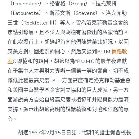
（Lobenstine）、格雷格（Gregg）、拉托萊特
（Latourette）、斯蒂文斯（Stevens）、洛克菲勒
三世（Rockfeller Ⅲ）等人，皆為洛克菲勒基金會的
焦點引導層，且不少人與胡適有著傑出的私家情誼。
在此次聚首上，胡適起首向他們陳述華北近況，以回
應美方對中國近況的關心，然后又談到P.U.M.
舞蹈教
室
C.即協和的題目，胡適以為“P.U.M.C.的最年夜進獻
在于集中人才與財力專辦一個第一等的黌舍。切不成
減低此種最高尺度”。一方面高度確定洛克菲勒基金會
和美國中華醫學基金會創立協和的巨大成就，另一方
面游說美方自始自終高尺度扶植協和并賜與鼎力經濟
支撐。顯示出胡適高明的說話藝術和對協和任務的專
心。
胡適1937年2月15日日誌：“協和的護士黌舍校長