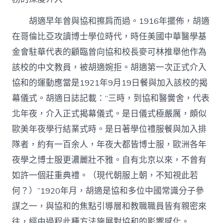
胡適早年曾與協和擦肩而過。1916年擺佈，胡適
在哥倫比亞攻讀博士學位時代，時任美國中華醫學基
金會駐華代表的顧臨曾向協和校長麥可林推舉他作為
該校的中文教員，被胡適婉拒。胡適第一次正式介入
協和的運動應當是1921年9月19日餐與加入該校的揭
幕儀式。胡適日誌記載：“三時，到協和醫黌舍，代表
北年夜，介入正式揭幕儀式。是日儀式極嚴厲，頗似
歐美年夜學行結業式時。是日著學位禮服餐與加入排
隊者，約有一百余人，年夜大都皆博士服，歐洲各年
夜學之博士服更濃麗壯不雅。自有北京以來，不曾有
如許一個莊重典禮。（現代朝服上朝，不知視此若
何？）”1920年月，胡適是協和多位中國常識分子參
謀之一，與協和的焦點引導層和教職職員皆有親密來
往，經由過程此種方法施展對協和的影響感化。