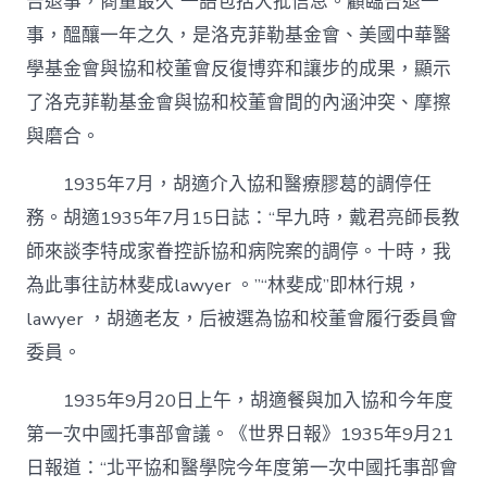
告退事，商量最久”一語包括大批信息。顧臨告退一
事，醞釀一年之久，是洛克菲勒基金會、美國中華醫
學基金會與協和校董會反復博弈和讓步的成果，顯示
了洛克菲勒基金會與協和校董會間的內涵沖突、摩擦
與磨合。
1935年7月，胡適介入協和醫療膠葛的調停任
務。胡適1935年7月15日誌：“早九時，戴君亮師長教
師來談李特成家眷控訴協和病院案的調停。十時，我
為此事往訪林斐成lawyer 。”“林斐成”即林行規，
lawyer ，胡適老友，后被選為協和校董會履行委員會
委員。
1935年9月20日上午，胡適餐與加入協和今年度
第一次中國托事部會議。《世界日報》1935年9月21
日報道：“北平協和醫學院今年度第一次中國托事部會