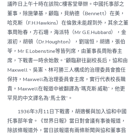
議昨日上午十時在該院C樓客堂舉辦。中國托事部之
董事，除施肇基，顧臨，貝納德（Bennett）在美，
哈克斯（F.H.Hawkins）在倫敦未能趕到外，其余之董
事周貽春，方石珊，海派特（Mr G.E.Hubbard），金
淑初，胡頓（Dr.Houghton），劉瑞恒，胡適，張伯
苓，Mr E.Lobenstine等皆列席，由董事長周貽春主
席，下戰書一時余始散。”顧臨辭往副校長后，協和由
Maxwell、吳憲、林可勝三人構成的治理委員會擔任
保持，Maxwell為治理委員會主席，實行代表校長職
責。Maxwell在報道中被翻譯為“瑪克斯·威勒”，他更
罕見的中文譯名為“馬士敦”。
1936年3月11日下戰書，胡適餐與加入協和中國
托事部年會。《世界日報》當日對會議有事後報道，
除該條報道外，當日該報還有兩條新聞與協和董事翁