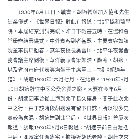
1930年6月11日下戰書，胡適餐與加入協和先生
結業儀式。《世界日報》對此有報道：“北平協和醫學
院，本屆結業測試完竣。昨日下戰書五時，在協和會
堂舉辦結業儀式，中外賓客到者甚眾。主要賓客如該
院董事長周貽春，燕年夜校長吳雷川，北平年夜黌舍
務會議主席劉復，華洋義賑會梁如浩，顧臨，胡適，
以及省府市府代表等均坐于主席臺上。”據《胡適年
譜》，胡適1930年“六月七月，在北京。”1930年5月
19日胡適辭往中國公黌舍長之職。大要在今年6月
份，胡適因事曾從上海到北平長久棲身。關于此次北
平之行，由于該時段胡適沒有留下日誌，所以很多史
實較為含混。胡適達到北平后，《世界日報》曾屢次
報道。該報1930年6月6日報道：“胡適于前日由滬抵
平后，即寄寓任鴻雋宅。據接近胡氏者談，胡此次來