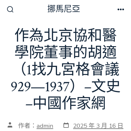
跳
挪馬尼亞
至
搜
選
尋
單
主
切
作為北京協和醫
要
換
開
內
關
學院董事的胡適
容
（1找九宮格會議
929—1937）–文史
–中國作家網
發
文
作者：
admin
2025 年 3 月 16 日
表
章