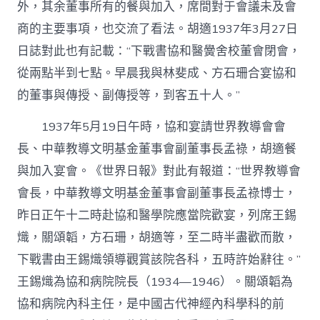
外，其余董事所有的餐與加入，席間對于會議未及會
商的主要事項，也交流了看法。胡適1937年3月27日
日誌對此也有記載：“下戰書協和醫黌舍校董會閉會，
從兩點半到七點。早晨我與林斐成、方石珊合宴協和
的董事與傳授、副傳授等，到客五十人。”
1937年5月19日午時，協和宴請世界教導會會
長、中華教導文明基金董事會副董事長孟祿，胡適餐
與加入宴會。《世界日報》對此有報道：“世界教導會
會長，中華教導文明基金董事會副董事長孟祿博士，
昨日正午十二時赴協和醫學院應當院歡宴，列席王錫
熾，關頌韜，方石珊，胡適等，至二時半盡歡而散，
下戰書由王錫熾領導觀賞該院各科，五時許始辭往。”
王錫熾為協和病院院長（1934—1946）。關頌韜為
協和病院內科主任，是中國古代神經內科學科的前