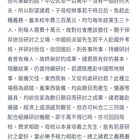
但可果斷的說，中公民眾一百萬中，沒有一個好的大
夫。所以盼望諸君，于母校辦事若干時日后，負起此
種義務。蓋本校年費三百萬元，均勻每年結業生三十
人，則每人需費十萬元，故對社會應該擔任。關于保
存迷信研討之立場，中國前派留先生若干人赴國外考
核，并研討迷信。迨回國后，則各事所事，持續研討
者曾有幾人，故終無好的成果。諸君既有好的基本，
現雖結業，仍當持續研討。若謂既應赴中國際地辦
事，裝備欠佳，東西既無，又從何處研討起？此種立
場極為過錯。蓋東西裝備，均由題目而產生，儀器等
器具，均迷信家為敷衍題目而研討之成果。諸君雖赴
邊疆，經濟上或須感到艱苦，但亦可糾合二三同道，
配合組織研討機關。即于萬不得已時，亦可回回母
校，懇求相助。母校以本身培養之先生，能有若是研
討之愛好，當必樂予極力相助也。總之諸君之義務嚴