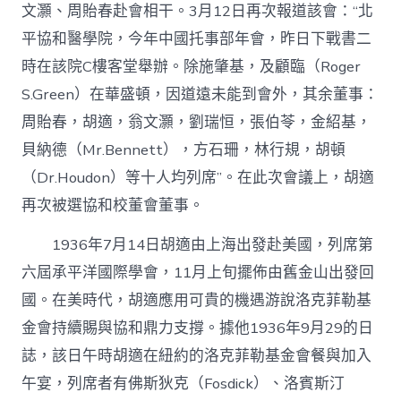
文灝、周貽春赴會相干。3月12日再次報道該會：“北
平協和醫學院，今年中國托事部年會，昨日下戰書二
時在該院C樓客堂舉辦。除施肇基，及顧臨（Roger
S.Green）在華盛頓，因道遠未能到會外，其余董事：
周貽春，胡適，翁文灝，劉瑞恒，張伯苓，金紹基，
貝納德（Mr.Bennett），方石珊，林行規，胡頓
（Dr.Houdon）等十人均列席”。在此次會議上，胡適
再次被選協和校董會董事。
1936年7月14日胡適由上海出發赴美國，列席第
六屆承平洋國際學會，11月上旬擺佈由舊金山出發回
國。在美時代，胡適應用可貴的機遇游說洛克菲勒基
金會持續賜與協和鼎力支撐。據他1936年9月29的日
誌，該日午時胡適在紐約的洛克菲勒基金會餐與加入
午宴，列席者有佛斯狄克（Fosdick）、洛賓斯汀