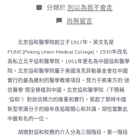
日
作
分
分類於
別以為我不會走
期
者
類
在
尚無留言
〈作
為
北
北京協和醫學院創立于1917年，英文名是
京
協
PUMC(Peking Union Medical College)，1930年改名
和
為私立北平協和醫學院，1951年更名為中國協和醫學
醫
學
院。北京協和醫學院屬于美國洛克菲勒基金會在中國
院
實行的最為勝利的醫學教導項目，努力于將東方的“迷
董
事
信醫學”周全移植到中國。北京協和醫學院（下簡稱
的
“協和”）對迷信精力的推重和實行，惹起了那時中國
胡
適
新型常識分子的極年夜追蹤關心和共識，胡恰當數此
（1
找
中最有名的一位。
九
宮
胡適對協和校務的介入分為三個階段，第一階段
格