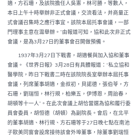
適，方石珊，及該院擔任人吳憲，林可勝，等數人，
本日上午十時舉辦非正式會議，交流看法，并商量正
式會議召集時之應行事宜。該院本屆托事會議，一部
門理事主意在滬舉辦。”由報道可知，協和此次非正式
會議，是為3月27日的董事會召開做預備。
1937年3月27日下戰書，胡適餐與加入協和董事
會議。《世界日報》3月28日有具體報道：“私立協和
醫學院，昨日下戰書二時在該院院長室舉辦本屆托事
會議，列席董事胡適，金叔初，貝諾德，張伯苓，方
石珊，劉瑞恒，林行規，柏樂五，伊博恩，周詒春，
胡頓等十一人”。在此次會議上胡恰當選為協和履行委
員會委員，胡恒德（胡頓）為副院長。會后，在北平
的董事胡適、林行規、方石珊等于27日晚七點在南池
子歐美同窗會設席接待該會外埠董事，除董事劉瑞恒