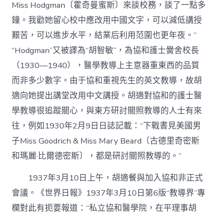
Miss Hodgman〔霍奇曼蜜斯〕來談校務，談了一點多
鐘。我勸她留心校中應改用中國文字，可以減低講授
艱苦，可以進步水平，結業后利用范圍也更年夜。”
“Hodgman”又被譯為“胡智敏”，為協和護士黌舍校長
（1930—1940），醫學教導上主意器重東西的品質
而非多少數字。由于協和重視先生的英文教導，故胡
適向她提出講堂改用中文講授。胡適對協和的護士醫
學教導很追蹤關心，與東方研討關照教導的人士有來
往，例如1930年2月9日日誌記載：“下戰書見美國男
子Miss Goodrich & Miss Mary Beard〔古德里奇密斯
和瑪麗·比爾德密斯〕，都是研討關照教導的。”
1937年3月10日上午，胡適餐與加入協和非正式
會議。《世界日報》1937年3月10日第6版“教導界”專
欄對此有扼要報道：“私立協和醫學院，在平理事胡