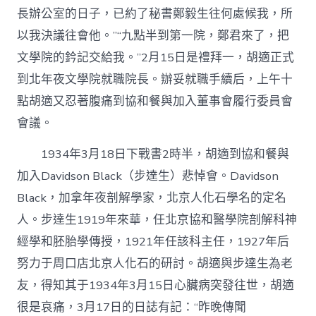
長辦公室的日子，已約了秘書鄭毅生往何處候我，所
以我決議往會他。”“九點半到第一院，鄭君來了，把
文學院的鈐記交給我。”2月15日是禮拜一，胡適正式
到北年夜文學院就職院長。辦妥就職手續后，上午十
點胡適又忍著腹痛到協和餐與加入董事會履行委員會
會議。
1934年3月18日下戰書2時半，胡適到協和餐與
加入Davidson Black（步達生）悲悼會。Davidson
Black，加拿年夜剖解學家，北京人化石學名的定名
人。步達生1919年來華，任北京協和醫學院剖解科神
經學和胚胎學傳授，1921年任該科主任，1927年后
努力于周口店北京人化石的研討。胡適與步達生為老
友，得知其于1934年3月15日心臟病突發往世，胡適
很是哀痛，3月17日的日誌有記：“昨晚傳聞