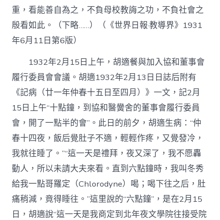
重，看能善自為之，不負母校教誨之功，不負社會之
殷看如此。（下略……）（《世界日報·教導界》1931
年6月11日第6版）
1932年2月15日上午，胡適餐與加入協和董事會
履行委員會會議。胡適1932年2月13日日誌后附有
《記病（廿一年仲春十五日至四月）》一文，記2月
15日上午“十點鐘，到協和醫黌舍的董事會履行委員
會，開了一點半的會”。此日的前夕，胡適生病：“仲
春十四夜，飯后覺肚子不適，輕輕作疼，又覺發冷，
我就往睡了。”“這一天是禮拜，夜又深了，我不愿轟
動人，所以未請大夫來看。直到六點鐘時，我叫冬秀
給我一點哥羅定（Chlorodyne）喝；喝下往之后，肚
痛稍減，竟得睡往。”這里說的“六點鐘”，是在2月15
日，胡適說“這一天是我商定到北年夜文學院往接受院