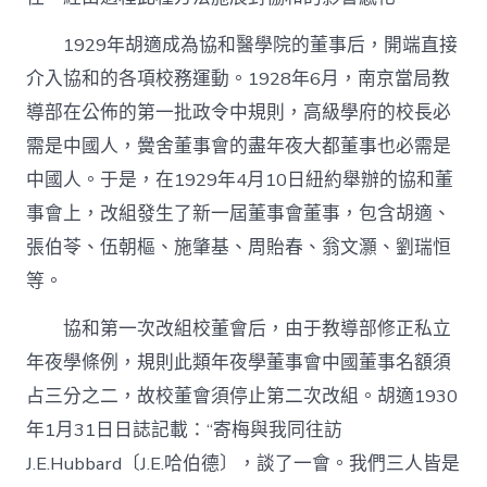
1929年胡適成為協和醫學院的董事后，開端直接
介入協和的各項校務運動。1928年6月，南京當局教
導部在公佈的第一批政令中規則，高級學府的校長必
需是中國人，黌舍董事會的盡年夜大都董事也必需是
中國人。于是，在1929年4月10日紐約舉辦的協和董
事會上，改組發生了新一屆董事會董事，包含胡適、
張伯苓、伍朝樞、施肇基、周貽春、翁文灝、劉瑞恒
等。
協和第一次改組校董會后，由于教導部修正私立
年夜學條例，規則此類年夜學董事會中國董事名額須
占三分之二，故校董會須停止第二次改組。胡適1930
年1月31日日誌記載：“寄梅與我同往訪
J.E.Hubbard〔J.E.哈伯德〕，談了一會。我們三人皆是