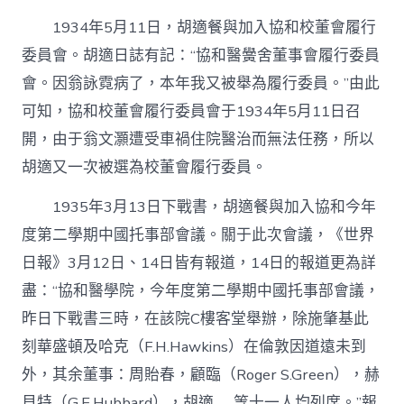
1934年5月11日，胡適餐與加入協和校董會履行
委員會。胡適日誌有記：“協和醫黌舍董事會履行委員
會。因翁詠霓病了，本年我又被舉為履行委員。”由此
可知，協和校董會履行委員會于1934年5月11日召
開，由于翁文灝遭受車禍住院醫治而無法任務，所以
胡適又一次被選為校董會履行委員。
1935年3月13日下戰書，胡適餐與加入協和今年
度第二學期中國托事部會議。關于此次會議，《世界
日報》3月12日、14日皆有報道，14日的報道更為詳
盡：“協和醫學院，今年度第二學期中國托事部會議，
昨日下戰書三時，在該院C樓客堂舉辦，除施肇基此
刻華盛頓及哈克（F.H.Hawkins）在倫敦因道遠未到
外，其余董事：周貽春，顧臨（Roger S.Green），赫
貝特（G.E.Hubbard），胡適……等十一人均列席。”報