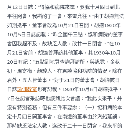
月12日日誌：“得協和病院來電，要我十月四日到北
平往閉會，我斟酌了一會，來電允往。”由于胡適無法
如期抵平，董事會改為10月21日召開，胡適1930年
10月5日日誌記載：“昨全國午三點，協和病院的董事
會因我趕不及，故缺乏人數，改廿一日閉會。”在10
月21日會前，胡適曾拜訪其他董事，其1930年10月
20日有記：“五點到地質查詢拜訪所，與詠霓、金叔
初、周寄梅、顏駿人、在君談協和病院的情況。除在
君外，五人皆董事。”對于21日的董事會，胡適該日
日誌
瑜伽教室
也有記載。1930年10月6日胡適抵平，
7日在記者采訪時也談到此次會議：“我此次來平，并
沒有特別義務，但有三件事要辦：（一）協和病院本
定十月四日開董事會，在南邊的董事由於汽船延誤，
那時缺乏法定人數，遂改于二十一日閉會。我來平的