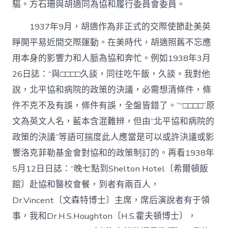
驅。方石珊與胡適同為協和履行委員會委員。
1937年9月，胡適作為非正式的交際使節赴美英
睜開平易近間交際運動。在美時代，胡適照舊不忘應
用本身的影響力和人脈為協和奔忙。例如1938年3月
26日誌：“與□□□□久談，同往吃午飯，久談。我對他
說，北平協和病院的政策的決議，必需想清條件，條
件不克不及有誤，條件有誤，全盤皆錯了。”“□□□□”原
文為英文人名，藍本含混難辨，但由“北平協和病院的
政策的決議”等語可揣度此人應當是可以或許決議或影
響洛克菲勒基金會對協和的政策制訂的。再看1938年
5月12日日誌：“晚七點到Shelton Hotel〔希爾頓飯
館〕赴協和醫校會餐，到者有兩百人，
Dr.Vincent〔文森特博士〕主席，席后演說者有于領
事，我和Dr.H.S.Houghton〔H.S.霍夫頓博士〕，