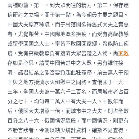
兩種盼望，第一，到大眾間往的精力，第二，保存迷
信研討之立場。關于第一點，為今朝最主要之題目。
中國大夫原甚稀疏，而于村落間欲得舊式大夫之實惠
者，尤覺艱苦。中國際地既多疾疫，而受有高級教導
或留學回國之人士，率皆不敢回回家鄉，希能防止疾
疫，受有高級教導負有接濟大眾苦楚之人物，尚
家教
存如是心思，請問中國苦楚中之大眾，另有誰往接
濟。諸君結業之能否要負起此種義務，前去無人干預
干與之地方接濟水火倒懸中之同胞。查俄國于一九一
三年，全國大夫為一萬六千二百名，而居城市者占百
分之七十，均勻每二萬人中有大夫一人。十數年而
后，俄國大夫增添一倍，而城市中之大夫，則占全數
百分之八十六。俄國情況這般，而中國情況，則更有
不勝言狀者。今朝以缺少統計資料，確數不易查得，