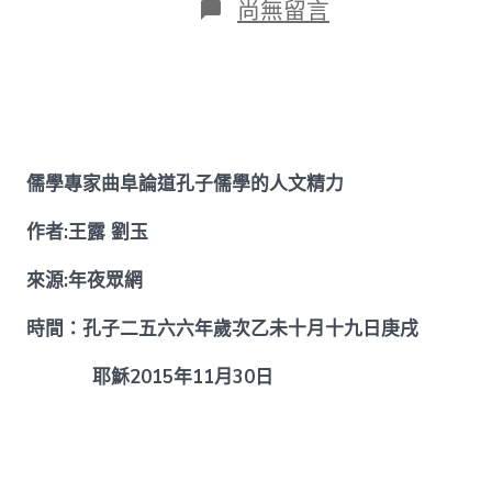
在
尚無留言
〈儒
學
專
找
九
宮
格
會
儒學專家曲阜論道孔子儒學的人文精力
議
家
作者:王露 劉玉
曲
阜
來源:年夜眾網
論
道
時間：孔子二五六六年歲次乙未十月十九日庚戌
孔
子
耶穌2015年11月30日
儒
學
的
人
文