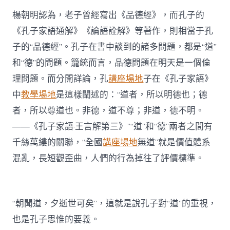
楊朝明認為，老子曾經寫出《品德經》，而孔子的
《孔子家語通解》《論語詮解》等著作，則相當于孔
子的“品德經”。孔子在書中談到的諸多問題，都是“道”
和“德”的問題。籠統而言，品德問題在明天是一個倫
理問題。而分開詳論，孔
講座場地
子在《孔子家語》
中
教學場地
是這樣闡述的：“道者，所以明德也；德
者，所以尊道也。非德，道不尊；非道，德不明。
——《孔子家語·王言解第三》”“道”和“德”兩者之間有
千絲萬縷的關聯，“全國
講座場地
無道”就是價值體系
混亂，長短觀歪曲，人們的行為掉往了評價標準。
“朝聞道，夕逝世可矣”，這就是說孔子對“道”的重視，
也是孔子思惟的要義。