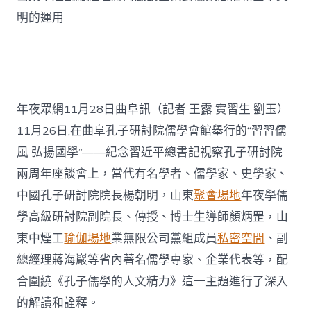
明的運用
年夜眾網11月28日曲阜訊（記者 王露 實習生 劉玉）
11月26日,在曲阜孔子研討院儒學會館舉行的“習習儒
風 弘揚國學”——紀念習近平總書記視察孔子研討院
兩周年座談會上，當代有名學者、儒學家、史學家、
中國孔子研討院院長楊朝明，山東
聚會場地
年夜學儒
學高級研討院副院長、傳授、博士生導師顏炳罡，山
東中煙工
瑜伽場地
業無限公司黨組成員
私密空間
、副
總經理蔣海巖等省內著名儒學專家、企業代表等，配
合圍繞《孔子儒學的人文精力》這一主題進行了深入
的解讀和詮釋。