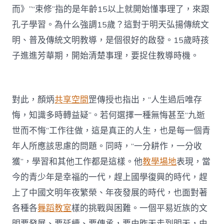
而》”“束修”指的是年齡15以上就開始懂事理了，來跟
孔子學習。為什么強調15歲？這對于明天弘揚傳統文
明、普及傳統文明教導，是個很好的啟發。15歲時孩
子進進芳華期，開始清楚事理，要捉住教導時機。
對此，顏炳
共享空間
罡傳授也指出，“人生過后唯存
悔，知識多時轉益疑”。若何選擇一種無悔甚至“九逝
世而不悔”工作往做，這是真正的人生，也是每一個青
年人所應該思慮的問題。同時，“一分耕作，一分收
獲”，學習和其他工作都是這樣。他
教學場地
表現，當
今的青少年是幸福的一代，趕上國學復興的時代，趕
上了中國文明年夜繁榮、年夜發展的時代，也面對著
各種各
舞蹈教室
樣的挑戰與困難。一個平易近族的文
明要發展、要延續、要傳承，要由昨天走到明天，由