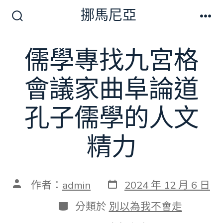
跳
挪馬尼亞
至
搜
選
尋
單
主
切
儒學專找九宮格
要
換
開
內
關
會議家曲阜論道
容
孔子儒學的人文
精力
發
文
作者：
admin
2024 年 12 月 6 日
表
章
日
作
分
分類於
別以為我不會走
期
者
類