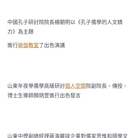
精
力〉
中
中國孔子研討院院長楊朝明以《孔子儒學的人文精
力》為主題
進行
瑜伽教室
了出色演講
山東年夜學儒學高級研討
個人空間
院副院長、傳授、
博士生導師顏炳罡進行出色發言
山東中煙副總經理蔣海巖談企業對儒家思惟和國學文