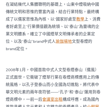
在凝結幾代人集體聰明的基礎上，山東中煙吸納中國
傳統文明和思惟的豐富內涵，結合行業特點，最終構
成了以儒家思惟為內核、以“國家好處至
教學
上、消費
者好處至上”行業價值觀為統領、以“泰山”為靈魂的企
業文明體系，確立了中國煙草文明傳承者的企業定
位、以及“泰山”brand中式人
瑜伽場地
文型卷煙的
brand定位。
2008年1月，中國首款中式人文型卷煙泰山（儒風）
正式面世，它衝破了煙草行業在卷煙商標應用上的傳
統風格，以孔子登泰山而小全國為切進點，將代表中
華文明元素的兩年夜符號——“孔子”和“泰山”運用到卷
煙商標中，一前一后
會議室出租
構成呼應，成為國內
首款具備人文元素和人文精力的卷煙產品，給
小樹屋