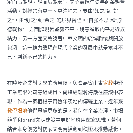
定而后能靜，靜而后能安”，問心無愧往從事商業經營
活動。對經營有專一、專注精力，要由“知之”到“好
之”，由“好之”到“樂之”的境界晉陞。“自強不息”和“厚
德載物”一方面體現著堅毅不平、銳意進取的平易近族
精力，另一方面又敘說著中華文明的廣博胸懷與開放
包涵。這一精力體現在現代企業的發展中就是奮斗不
己、創新不己的精力。
在談及企業對國學的應用時，與會嘉賓山東
家教
中煙
工業無限公司黨組成員、副總經理蔣海巖在座談中表
現，作為一家植根于齊魯年夜地的傳統企業，近年來
教學場地
他們思慮更多的是，若何在企業治理、市場
競爭和brand文明建設中更好地應用儒家思惟，若何
結合本身優勢對儒家文明傳播起到積極地推動感化。