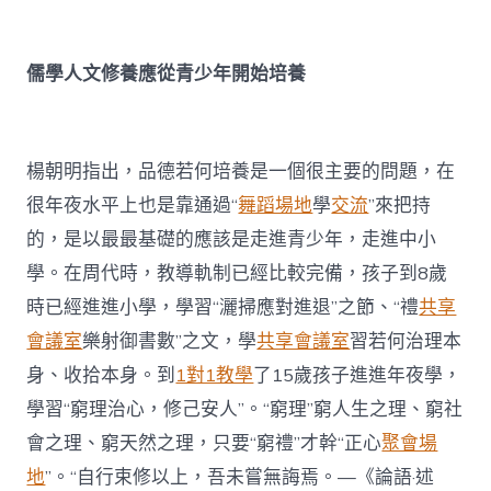
儒學人文修養應從青少年開始培養
楊朝明指出，品德若何培養是一個很主要的問題，在
很年夜水平上也是靠通過“
舞蹈場地
學
交流
”來把持
的，是以最最基礎的應該是走進青少年，走進中小
學。在周代時，教導軌制已經比較完備，孩子到8歲
時已經進進小學，學習“灑掃應對進退”之節、“禮
共享
會議室
樂射御書數”之文，學
共享會議室
習若何治理本
身、收拾本身。到
1對1教學
了15歲孩子進進年夜學，
學習“窮理治心，修己安人”。“窮理”窮人生之理、窮社
會之理、窮天然之理，只要“窮禮”才幹“正心
聚會場
地
”。“自行束修以上，吾未嘗無誨焉。—《論語·述