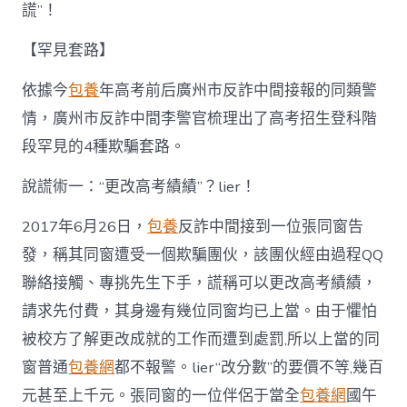
生
謊”！
錄
取
【罕見套路】
騙”！〉
中
依據今
包養
年高考前后廣州市反詐中間接報的同類警
情，廣州市反詐中間李警官梳理出了高考招生登科階
段罕見的4種欺騙套路。
說謊術一：“更改高考績績”？lier！
2017年6月26日，
包養
反詐中間接到一位張同窗告
發，稱其同窗遭受一個欺騙團伙，該團伙經由過程QQ
聯絡接觸、專挑先生下手，謊稱可以更改高考績績，
請求先付費，其身邊有幾位同窗均已上當。由于懼怕
被校方了解更改成就的工作而遭到處罰,所以上當的同
窗普通
包養網
都不報警。lier“改分數”的要價不等,幾百
元甚至上千元。張同窗的一位伴侶于當全
包養網
國午