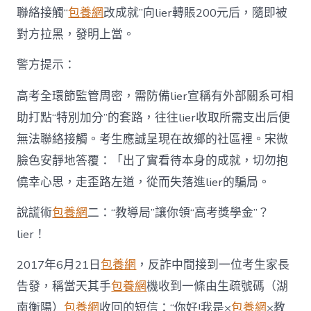
聯絡接觸“
包養網
改成就”向lier轉賬200元后，隨即被
對方拉黑，發明上當。
警方提示：
高考全環節監管周密，需防備lier宣稱有外部關系可相
助打點“特別加分”的套路，往往lier收取所需支出后便
無法聯絡接觸。考生應誠呈現在故鄉的社區裡。宋微
臉色安靜地答覆：「出了實看待本身的成就，切勿抱
僥幸心思，走歪路左道，從而失落進lier的騙局。
說謊術
包養網
二：“教導局”讓你領“高考獎學金”？
lier！
2017年6月21日
包養網
，反詐中間接到一位考生家長
告發，稱當天其手
包養網
機收到一條由生疏號碼（湖
南衡陽）
包養網
收回的短信：“你好!我是×
包養網
×教