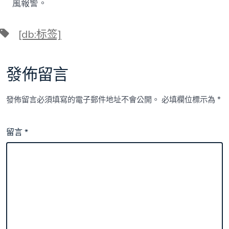
風報警。
標
[db:标签]
籤
發佈留言
發佈留言必須填寫的電子郵件地址不會公開。
必填欄位標示為
*
留言
*