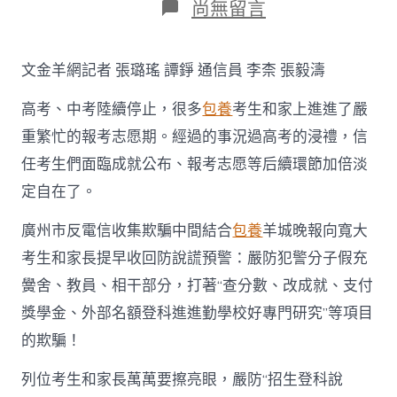
在
尚無留言
〈“內
部
名
文金羊網記者 張璐瑤 譚錚 通信員 李柰 張毅濤
額”
進
高考、中考陸續停止，很多
包養
考生和家上進進了嚴
好
學
重繁忙的報考志愿期。經過的事況過高考的浸禮，信
校、
任考生們面臨成就公布、報考志愿等后續環節加倍淡
好
專
定自在了。
找
包
廣州市反電信收集欺騙中間結合
包養
羊城晚報向寬大
養
網
考生和家長提早收回防說謊預警：嚴防犯警分子假充
站
黌舍、教員、相干部分，打著“查分數、改成就、支付
比
擬
獎學金、外部名額登科進進勤學校好專門研究”等項目
業？
的欺騙！
警
惕
“招
列位考生和家長萬萬要擦亮眼，嚴防“招生登科說