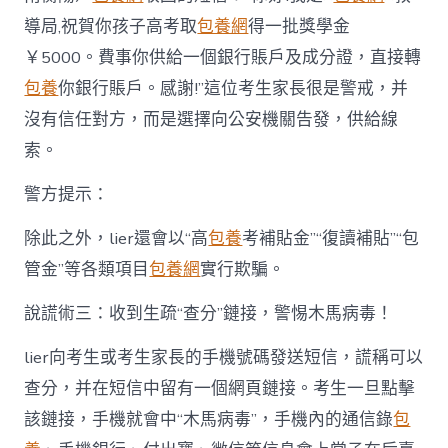
導局,祝賀你孩子高考取
包養網
得一批獎學金
￥5000。費事你供給一個銀行賬戶及成分證，直接轉
包養
你銀行賬戶。感謝!”這位考生家長很是警戒，并
沒有信任對方，而是選擇向公安機關告發，供給線
索。
警方提示：
除此之外，lier還會以“高
包養
考補貼金”“復讀補貼”“包
管金”等各類項目
包養網
實行欺騙。
說謊術三：收到生疏“查分”鏈接，警惕木馬病毒！
lier向考生或考生家長的手機號碼發送短信，謊稱可以
查分，并在短信中留有一個網頁鏈接。考生一旦點擊
該鏈接，手機就會中“木馬病毒”，手機內的通信錄
包