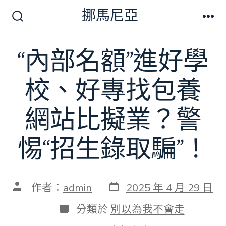
跳
挪馬尼亞
至
搜
選
尋
單
主
切
“內部名額”進好學
要
換
開
內
關
校、好專找包養
容
網站比擬業？警
惕“招生錄取騙”！
發
文
作者：
admin
2025 年 4 月 29 日
表
章
日
作
分
分類於
別以為我不會走
期
者
類