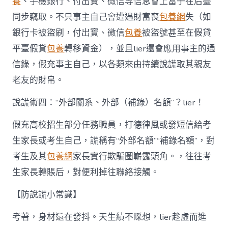
養
、手機銀行、付出寶、微信等信息會上當子在后臺
同步竊取。不只事主自己會遭遇財富喪
包養網
失（如
銀行卡被盜刷，付出寶、微信
包養
被盜號甚至在假貸
平臺假貸
包養
轉移資金），並且lier還會應用事主的通
信錄，假充事主自己，以各類來由持續說謊取其親友
老友的財帛。
說謊術四：“外部關系、外部（補錄）名額”？lier！
假充高校招生部分任務職員，打德律風或發短信給考
生家長或考生自己，謊稱有“外部名額”“補錄名額”，對
考生及其
包養網
家長實行欺騙圈嶄露頭角。，往往考
生家長轉賬后，對便利掉往聯絡接觸。
【防說謊小常識】
考著，身材還在發抖。天生績不睬想，lier趁虛而進