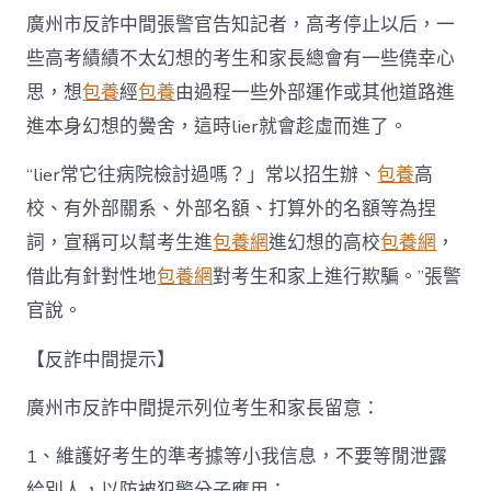
廣州市反詐中間張警官告知記者，高考停止以后，一
些高考績績不太幻想的考生和家長總會有一些僥幸心
思，想
包養
經
包養
由過程一些外部運作或其他道路進
進本身幻想的黌舍，這時lier就會趁虛而進了。
“lier常它往病院檢討過嗎？」常以招生辦、
包養
高
校、有外部關系、外部名額、打算外的名額等為捏
詞，宣稱可以幫考生進
包養網
進幻想的高校
包養網
，
借此有針對性地
包養網
對考生和家上進行欺騙。”張警
官說。
【反詐中間提示】
廣州市反詐中間提示列位考生和家長留意：
1、維護好考生的準考據等小我信息，不要等閒泄露
給別人，以防被犯警分子應用；