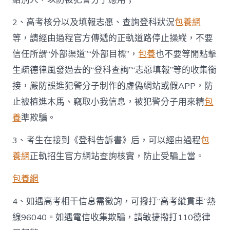
2、高考核分以及填報志愿、查詢登科狀況
包養網
等，請經由過程官方傳遞的正軌道路停止操縱，不要
信任所謂“外部渠道”“外部目標”，
包養
也不要等閒點擊
生疏德律風發過去的“登科查詢”“志愿填報”等的收集銜
接，嚴防誤進犯警分子制作的虛偽網站或假APP，防
止被植進木馬、竊取小我信息，被犯警分子用來精
包
養
準欺騙。
3、考生在接到《登科告訴書》后，可以經由過程
包
養網
正軌招生官方網站查詢核實，防止受騙上當。
包養網
4、如遇高考相干信息需徵詢，可撥打“高考縱貫車”熱
線96040。如遇電信收集欺騙，請敏捷撥打110德律